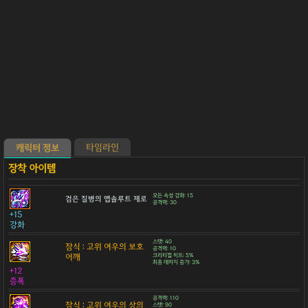
타임라인
캐릭터 정보
모든 속성 강화: 15
검은 질병의 앱솔루트 제로
공격력: 30
+15
강화
스탯: 40
잠식 : 고위 여우의 보호
공격력: 10
어깨
크리티컬 히트: 5%
최종 데미지 증가: 3%
+12
증폭
공격력: 110
잠식 : 고위 여우의 상의
스탯: 90