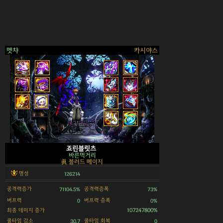
멧챠
카시야스
>
죠린블릿츠
바른먹거리
眞 블러드 메이지
명성
126214
공격력증가
공격력증폭
71104.5%
73%
버프력
버프력 증폭
0
0%
최종 데미지 증가
107247800%
쿨타임 감소
쿨타임 회복
30.7
0