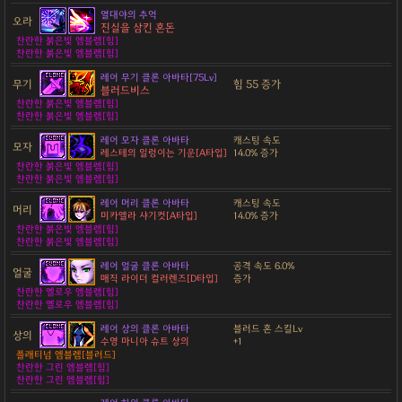
열대야의 추억
오라
진실을 삼킨 혼돈
찬란한 붉은빛 엠블렘[힘]
찬란한 붉은빛 엠블렘[힘]
레어 무기 클론 아바타[75Lv]
무기
힘 55 증가
블러드비스
찬란한 붉은빛 엠블렘[힘]
찬란한 붉은빛 엠블렘[힘]
레어 모자 클론 아바타
캐스팅 속도
모자
레스테의 일렁이는 기운[A타입]
14.0% 증가
찬란한 붉은빛 엠블렘[힘]
찬란한 붉은빛 엠블렘[힘]
레어 머리 클론 아바타
캐스팅 속도
머리
미카엘라 샤기컷[A타입]
14.0% 증가
찬란한 붉은빛 엠블렘[힘]
찬란한 붉은빛 엠블렘[힘]
레어 얼굴 클론 아바타
공격 속도 6.0%
얼굴
매직 라이더 컬러렌즈[D타입]
증가
찬란한 옐로우 엠블렘[힘]
찬란한 옐로우 엠블렘[힘]
레어 상의 클론 아바타
블러드 혼 스킬Lv
상의
수영 마니아 슈트 상의
+1
플래티넘 엠블렘[블러드]
찬란한 그린 엠블렘[힘]
찬란한 그린 엠블렘[힘]