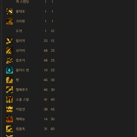
퀵 스탠딩
1
1
물대포
1
1
크리핑
1
1
도약
1
10
릴리악
25
15
쉬카리
48
25
릴로이
48
25
블러드 번
10
25
팽
46
30
헬베루즈
46
30
소울 스틸
41
40
커럽션
38
45
체페슈
14
50
럼블독
31
60