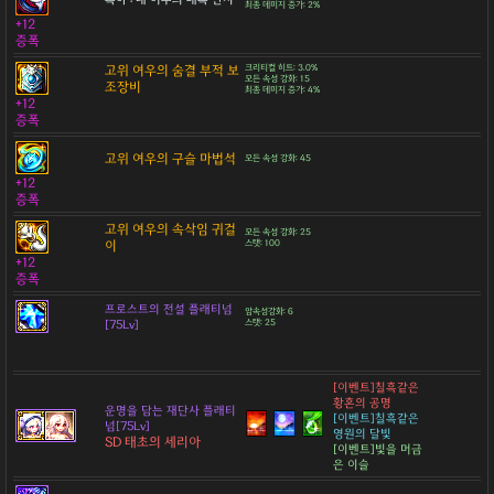
최종 데미지 증가: 2%
+12
증폭
고위 여우의 숨결 부적 보
크리티컬 히트: 3.0%
모든 속성 강화: 15
조장비
최종 데미지 증가: 4%
+12
증폭
고위 여우의 구슬 마법석
모든 속성 강화: 45
+12
증폭
고위 여우의 속삭임 귀걸
모든 속성 강화: 25
이
스탯: 100
+12
증폭
프로스트의 전설 플래티넘
암속성강화: 6
[75Lv]
스탯: 25
[이벤트]칠흑같은
황혼의 공명
운명을 담는 재단사 플래티
[이벤트]칠흑같은
넘[75Lv]
영원의 달빛
SD 태초의 세리아
[이벤트]빛을 머금
은 이슬