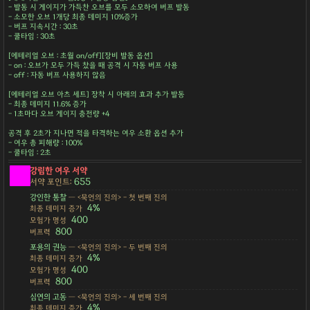
- 발동 시 게이지가 가득찬 오브를 모두 소모하여 버프 발동
- 소모한 오브 1개당 최종 데미지 10%증가
- 버프 지속시간 : 30초
- 쿨타임 : 30초
[에테리얼 오브 : 초월 on/off][장비 발동 옵션]
- on : 오브가 모두 가득 찼을 때 공격 시 자동 버프 사용
- off : 자동 버프 사용하지 않음
[에테리얼 오브 아츠 세트] 장착 시 아래의 효과 추가 발동
- 최종 데미지 11.6% 증가
- 1초마다 오브 게이지 충전량 +4
공격 후 2초가 지나면 적을 타격하는 여우 소환 옵션 추가
- 여우 총 피해량 : 100%
- 쿨타임 : 2초
강림한 여우 서약
655
서약 포인트:
강인한 통찰
— <묵언의 진의> - 첫 번째 진의
4%
최종 데미지 증가
400
모험가 명성
800
버프력
포용의 권능
— <묵언의 진의> - 두 번째 진의
4%
최종 데미지 증가
400
모험가 명성
800
버프력
심연의 고동
— <묵언의 진의> - 세 번째 진의
4%
최종 데미지 증가