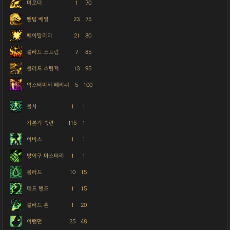
머로더
1
70
팬텀 베일
23
75
페이탈리티
21
80
블러드 스트림
7
85
블러드 스틴저
13
95
익스터미티 페리쉬
5
100
불사
1
1
기본기 숙련
115
1
어비스
1
1
방어구 마스터리
1
1
블러드
10
15
데드 핸즈
1
15
블러드 혼
1
20
어밴던
25
48