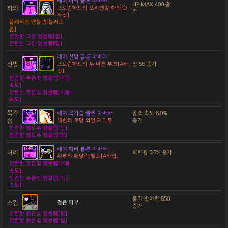
레어 하의 클론 아바타
HP MAX 400 증
하의
프로즌하트의 오리엔탈 하의[D
가
타입]
플래티넘 엠블렘[블러드
혼]
찬란한 그린 엠블렘[힘]
찬란한 그린 엠블렘[힘]
레어 신발 클론 아바타
신발
프로즌하트의 투 버튼 부츠[A타
힘 55 증가
입]
찬란한 푸른빛 엠블렘[이동
속도]
찬란한 푸른빛 엠블렘[이동
속도]
목가
레어 목가슴 클론 아바타
공격 속도 6.0%
슴
해변의 로망 와일드 타투
증가
찬란한 옐로우 엠블렘[힘]
찬란한 옐로우 엠블렘[힘]
레어 허리 클론 아바타
허리
회피율 5.5% 증가
워록의 메탈릭 벨트[A타입]
찬란한 푸른빛 엠블렘[이동
속도]
찬란한 푸른빛 엠블렘[이동
속도]
물리 방어력 850
스킨
검은 피부
증가
찬란한 붉은빛 엠블렘[힘]
찬란한 붉은빛 엠블렘[힘]