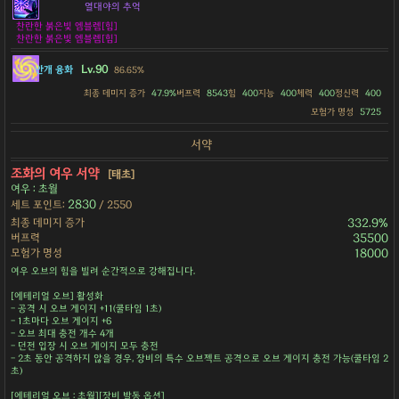
열대야의 추억
찬란한 붉은빛 엠블렘[힘]
찬란한 붉은빛 엠블렘[힘]
Lv.90
안개 융화
86.65%
최종 데미지 증가
47.9%
버프력
8543
힘
400
지능
400
체력
400
정신력
400
모험가 명성
5725
서약
조화의 여우 서약
[태초]
여우 : 초월
2830
세트 포인트:
/ 2550
최종 데미지 증가
332.9%
버프력
35500
모험가 명성
18000
여우 오브의 힘을 빌려 순간적으로 강해집니다.
[에테리얼 오브] 활성화
- 공격 시 오브 게이지 +11(쿨타임 1초)
- 1초마다 오브 게이지 +6
- 오브 최대 충전 개수 4개
- 던전 입장 시 오브 게이지 모두 충전
- 2초 동안 공격하지 않을 경우, 장비의 특수 오브젝트 공격으로 오브 게이지 충전 가능(쿨타임 2
초)
[에테리얼 오브 : 초월][장비 발동 옵션]