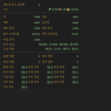
쿨타임 감소 실적용
0
속도
127%
113%
124.5%
힘
지능
7368
4812
체력
정신력
4820
4648
물리 공격
마법 공격
3789
3789
물리 크리티컬
마법 크리티컬
102.5%
72.5%
독립 공격
3789
공격 속성
화(349) , 수(349) , 명(349) , 암(359)
속성 저항
화(21) , 수(21) , 명(21) , 암(21)
출혈 전환
중독 전환
0
0
화상 전환
감전 전환
0
0
출혈 내성
중독 내성
화상 내성
30.5
30.5
30.5
감전 내성
빙결 내성
둔화 내성
30.5
30.5
30.5
기절 내성
저주 내성
암흑 내성
30.5
30.5
30.5
석화 내성
수면 내성
혼란 내성
30.5
30.5
30.5
구속 내성
30.5