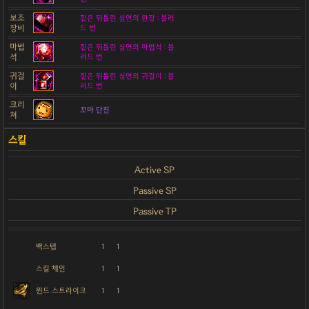
보조
짙은 뒤틀린 심연의 완장 : 블러
장비
드 번
마법
짙은 뒤틀린 심연의 마법석 : 블
석
러드 번
귀걸
짙은 뒤틀린 심연의 귀걸이 : 블
이
러드 번
크리
꼬마 단진
쳐
Active SP
Passive SP
Passive TP
백스텝
1
1
스킬 체인
1
1
윈드 스트라이크
1
1