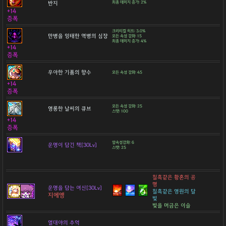
반지
최종 데미지 증가: 2%
+14
증폭
크리티컬 히트: 3.0%
만병을 잉태한 역병의 심장
모든 속성 강화: 15
최종 데미지 증가: 4%
+14
증폭
우아한 기품의 향수
모든 속성 강화: 45
+14
증폭
모든 속성 강화: 25
영롱한 날씨의 큐브
스탯: 100
+14
증폭
암속성강화: 6
운명이 담긴 책[30Lv]
스탯: 25
칠흑같은 황혼의 공
명
운명을 담는 여신[30Lv]
칠흑같은 영원의 달
지에엥
빛
빛을 머금은 이슬
열대야의 추억