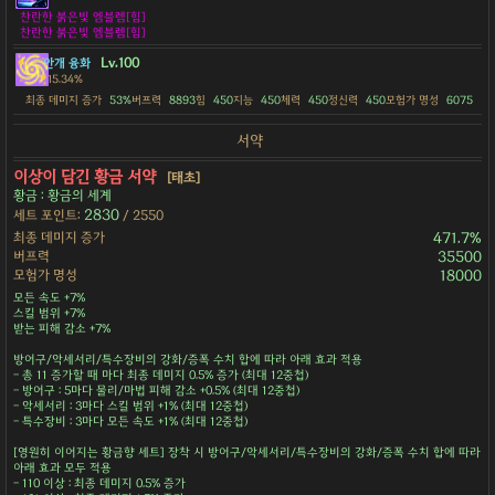
찬란한 붉은빛 엠블렘[힘]
찬란한 붉은빛 엠블렘[힘]
Lv.100
안개 융화
15.34%
최종 데미지 증가
53%
버프력
8893
힘
450
지능
450
체력
450
정신력
450
모험가 명성
6075
서약
이상이 담긴 황금 서약
[태초]
황금 : 황금의 세계
2830
세트 포인트:
/ 2550
최종 데미지 증가
471.7%
버프력
35500
모험가 명성
18000
모든 속도 +7%
스킬 범위 +7%
받는 피해 감소 +7%
방어구/악세서리/특수장비의 강화/증폭 수치 합에 따라 아래 효과 적용
- 총 11 증가할 때 마다 최종 데미지 0.5% 증가 (최대 12중첩)
- 방어구 : 5마다 물리/마법 피해 감소 +0.5% (최대 12중첩)
- 악세서리 : 3마다 스킬 범위 +1% (최대 12중첩)
- 특수장비 : 3마다 모든 속도 +1% (최대 12중첩)
[영원히 이어지는 황금향 세트] 장착 시 방어구/악세서리/특수장비의 강화/증폭 수치 합에 따라
아래 효과 모두 적용
- 110 이상 : 최종 데미지 0.5% 증가