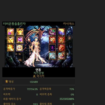
더러운똥을흘린자
카시야스
>
연동
치킨강정
眞 버서커
명성
132489
공격력증가
공격력증폭
72724.5%
73%
버프력
버프력 증폭
0
0%
최종 데미지 증가
352305088%
쿨타임 감소
쿨타임 회복
33.5
0