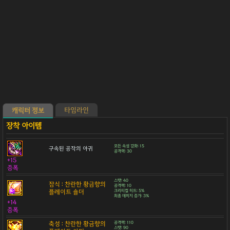
타임라인
캐릭터 정보
모든 속성 강화: 15
구속된 공작의 아귀
공격력: 30
+15
증폭
스탯: 40
잠식 : 찬란한 황금향의
공격력: 10
플레이트 숄더
크리티컬 히트: 5%
최종 데미지 증가: 3%
+14
증폭
축성 : 찬란한 황금향의
공격력: 110
스탯: 90