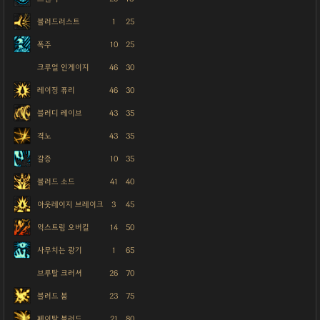
블러드러스트
1
25
폭주
10
25
크루얼 인게이지
46
30
레이징 퓨리
46
30
블러디 레이브
43
35
격노
43
35
갈증
10
35
블러드 소드
41
40
아웃레이지 브레이크
3
45
익스트림 오버킬
14
50
사무치는 광기
1
65
브루탈 크러셔
26
70
블러드 붐
23
75
페이탈 블러드
21
80