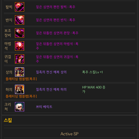
팔찌
짙은 심연의 편린 팔찌 : 폭주
반지
짙은 심연의 편린 반지 : 폭주
보조
짙은 뒤틀린 심연의 완장 : 폭주
장비
마법
짙은 뒤틀린 심연의 마법석 : 폭
석
주
귀걸
짙은 뒤틀린 심연의 귀걸이 : 폭
이
주
상의
칠흑의 천신 예복 상의
폭주 스킬Lv +1
플래티넘 엠블렘[폭주]
HP MAX 400 증
하의
칠흑의 천신 예복 하의
가
플래티넘 엠블렘[폭주]
크리
쁘띠 베릭트
쳐
Active SP