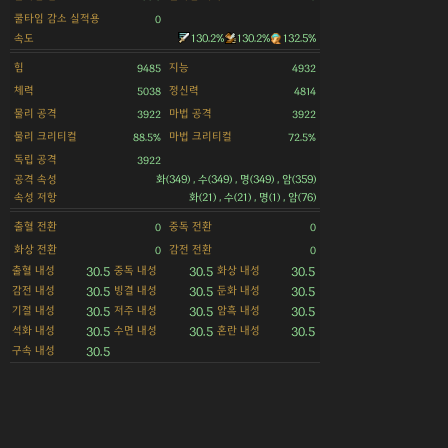
쿨타임 감소 실적용
0
속도
130.2%
130.2%
132.5%
힘
지능
9485
4932
체력
정신력
5038
4814
물리 공격
마법 공격
3922
3922
물리 크리티컬
마법 크리티컬
88.5%
72.5%
독립 공격
3922
공격 속성
화(349) , 수(349) , 명(349) , 암(359)
속성 저항
화(21) , 수(21) , 명(1) , 암(76)
출혈 전환
중독 전환
0
0
화상 전환
감전 전환
0
0
출혈 내성
중독 내성
화상 내성
30.5
30.5
30.5
감전 내성
빙결 내성
둔화 내성
30.5
30.5
30.5
기절 내성
저주 내성
암흑 내성
30.5
30.5
30.5
석화 내성
수면 내성
혼란 내성
30.5
30.5
30.5
구속 내성
30.5