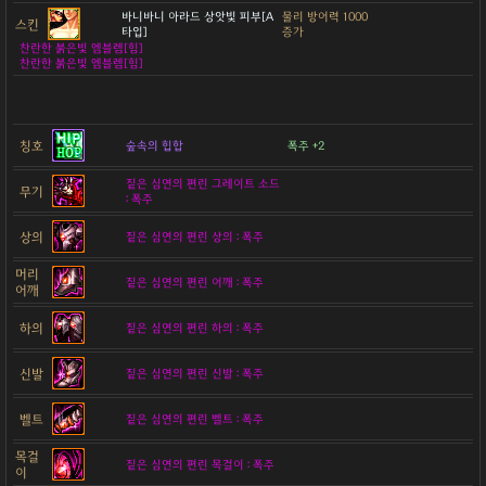
바니바니 아라드 상앗빛 피부[A
물리 방어력 1000
스킨
타입]
증가
찬란한 붉은빛 엠블렘[힘]
찬란한 붉은빛 엠블렘[힘]
칭호
숲속의 힙합
폭주 +2
짙은 심연의 편린 그레이트 소드
무기
: 폭주
상의
짙은 심연의 편린 상의 : 폭주
머리
짙은 심연의 편린 어깨 : 폭주
어깨
하의
짙은 심연의 편린 하의 : 폭주
신발
짙은 심연의 편린 신발 : 폭주
벨트
짙은 심연의 편린 벨트 : 폭주
목걸
짙은 심연의 편린 목걸이 : 폭주
이