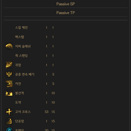
Passive SP
Passive TP
스킬 체인
1
1
백스텝
1
1
어퍼 슬래쉬
1
1
퀵 스탠딩
1
1
귀참
1
1
공중 연속 베기
1
5
카잔
1
5
붕산격
1
10
도약
1
10
고어 크로스
53
15
단공참
1
15
프렌지
20
15