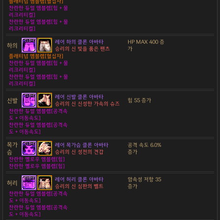
플래티넘 엠블렘[혈십자]
찬란한 듀얼 엠블렘[힘 + 물
리크리티컬]
찬란한 듀얼 엠블렘[힘 + 물
리크리티컬]
레어 하의 클론 아바타
HP MAX 400 증
하의
승리의 신 빛을 품은 팬츠
가
플래티넘 엠블렘[혈십자]
찬란한 듀얼 엠블렘[힘 + 물
리크리티컬]
찬란한 듀얼 엠블렘[힘 + 물
리크리티컬]
레어 신발 클론 아바타
신발
힘 55 증가
승리의 신 신성한 가속의 슈즈
찬란한 듀얼 엠블렘[공격속
도 + 이동속도]
찬란한 듀얼 엠블렘[공격속
도 + 이동속도]
목가
레어 목가슴 클론 아바타
공격 속도 6.0%
슴
승리의 신 성전의 견갑
증가
찬란한 옐로우 엠블렘[힘]
찬란한 옐로우 엠블렘[힘]
레어 허리 클론 아바타
암속성 저항 35
허리
승리의 신 심판의 벨트
증가
찬란한 듀얼 엠블렘[공격속
도 + 이동속도]
찬란한 듀얼 엠블렘[공격속
도 + 이동속도]