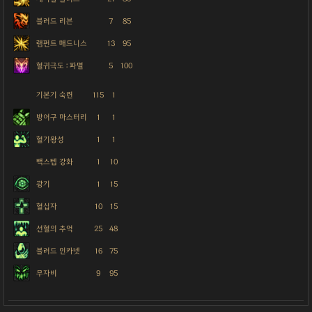
블러드 리븐
7
85
램펀트 매드니스
13
95
혈귀극도 : 파멸
5
100
기본기 숙련
115
1
방어구 마스터리
1
1
혈기왕성
1
1
백스텝 강화
1
10
광기
1
15
혈십자
10
15
선혈의 추억
25
48
블러드 인카넷
16
75
무자비
9
95