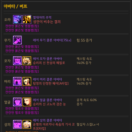
열대야의 추억
오라
성안이 비추는 결의
찬란한 붉은빛 엠블렘[힘]
찬란한 붉은빛 엠블렘[힘]
무기
힘 55 증가
레어 무기 클론 아바타[75Lv]
찬란한 붉은빛 엠블렘[힘]
찬란한 붉은빛 엠블렘[힘]
레어 모자 클론 아바타
캐스팅 속도
모자
승리의 신 천상의 헤일로
14.0% 증가
찬란한 붉은빛 엠블렘[힘]
찬란한 붉은빛 엠블렘[힘]
레어 머리 클론 아바타
캐스팅 속도
머리
탐정의 단정한 헤어[A타입]
14.0% 증가
찬란한 붉은빛 엠블렘[힘]
찬란한 붉은빛 엠블렘[힘]
레어 얼굴 클론 아바타
공격 속도 6.0%
얼굴
승리의 신 고노의 감은 눈
증가
찬란한 옐로우 엠블렘[힘]
찬란한 옐로우 엠블렘[힘]
레어 상의 클론 아바타
상의
운명의 아르카나 죽음의 기사 코
혈십자 스킬Lv +1
트[E타입]