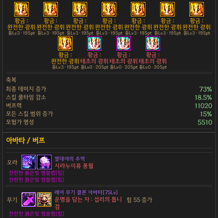
황금 :
황금 :
황금 :
황금 :
황금 :
황금 :
황금 :
완전한 광휘
완전한 광휘
완전한 광휘
완전한 광휘
완전한 광휘
완전한 광휘
완전한 광휘
튠Lv3 · 195pt
튠Lv3 · 195pt
튠Lv3 · 195pt
튠Lv3 · 195pt
튠Lv3 · 195pt
튠Lv3 · 195pt
튠Lv3 · 195pt
황금 :
황금 :
황금 :
황금 :
완전한 광휘
태초의 광휘
태초의 광휘
태초의 광휘
튠Lv3 · 195pt
튠Lv0 · 205pt
튠Lv0 · 205pt
튠Lv0 · 205pt
축복
최종 데미지 증가
73%
스킬 쿨타임 감소
18.5%
버프력
11020
모든 스킬 범위 증가
15%
모험가 명성
5510
열대야의 추억
오라
시라누이류 풍월
찬란한 붉은빛 엠블렘[힘]
찬란한 붉은빛 엠블렘[힘]
레어 무기 클론 아바타[75Lv]
운명을 담는 자 : 섭리의 톱니
무기
힘 55 증가
검
찬란한 붉은빛 엠블렘[힘]