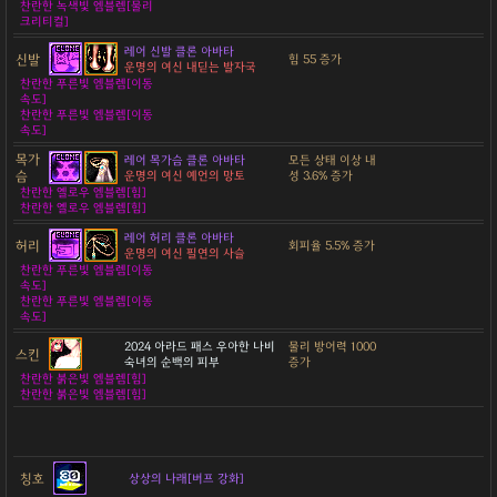
찬란한 녹색빛 엠블렘[물리
크리티컬]
레어 신발 클론 아바타
신발
힘 55 증가
운명의 여신 내딛는 발자국
찬란한 푸른빛 엠블렘[이동
속도]
찬란한 푸른빛 엠블렘[이동
속도]
목가
레어 목가슴 클론 아바타
모든 상태 이상 내
슴
운명의 여신 예언의 망토
성 3.6% 증가
찬란한 옐로우 엠블렘[힘]
찬란한 옐로우 엠블렘[힘]
레어 허리 클론 아바타
허리
회피율 5.5% 증가
운명의 여신 필연의 사슬
찬란한 푸른빛 엠블렘[이동
속도]
찬란한 푸른빛 엠블렘[이동
속도]
2024 아라드 패스 우아한 나비
물리 방어력 1000
스킨
숙녀의 순백의 피부
증가
찬란한 붉은빛 엠블렘[힘]
찬란한 붉은빛 엠블렘[힘]
칭호
상상의 나래[버프 강화]