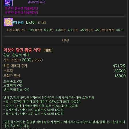
열대야의 추억
찬란한 붉은빛 엠블렘[힘]
찬란한 붉은빛 엠블렘[힘]
Lv.101
안개 융화
17.18%
최종 데미지 증가
53%
버프력
8893
힘
450
지능
450
체력
450
정신력
450
모험가 명성
6075
서약
이상이 담긴 황금 서약
[태초]
황금 : 황금의 세계
2830
세트 포인트:
/ 2550
최종 데미지 증가
471.7%
버프력
35500
모험가 명성
18000
모든 속도 +7%
스킬 범위 +7%
받는 피해 감소 +7%
방어구/악세서리/특수장비의 강화/증폭 수치 합에 따라 아래 효과 적용
- 총 11 증가할 때 마다 최종 데미지 0.5% 증가 (최대 12중첩)
- 방어구 : 5마다 물리/마법 피해 감소 +0.5% (최대 12중첩)
- 악세서리 : 3마다 스킬 범위 +1% (최대 12중첩)
- 특수장비 : 3마다 모든 속도 +1% (최대 12중첩)
[영원히 이어지는 황금향 세트] 장착 시 방어구/악세서리/특수장비의 강화/증폭 수치 합에 따라
아래 효과 모두 적용