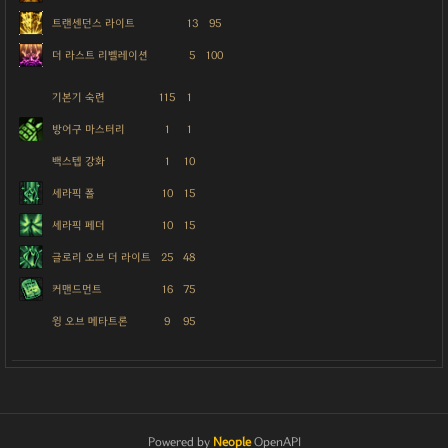
트랜센던스 라이트
13
95
더 라스트 리벨레이션
5
100
기본기 숙련
115
1
방어구 마스터리
1
1
백스텝 강화
1
10
세라픽 폴
10
15
세라픽 페더
10
15
글로리 오브 더 라이트
25
48
커맨드먼트
16
75
윙 오브 메타트론
9
95
Powered by
Neople
OpenAPI