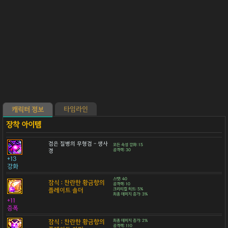
타임라인
캐릭터 정보
검은 질병의 무형검 - 생사
모든 속성 강화: 15
경
공격력: 30
+13
강화
스탯: 40
잠식 : 찬란한 황금향의
공격력: 10
플레이트 숄더
크리티컬 히트: 5%
최종 데미지 증가: 3%
+11
증폭
잠식 : 찬란한 황금향의
최종 데미지 증가: 2%
공격력: 110