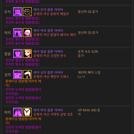
찬란한 붉은빛 엠블렘[힘]
레어 모자 클론 아바타
모자
정신력 55 증가
운명의 여신 윤회의 헤일로
찬란한 붉은빛 엠블렘[힘]
찬란한 붉은빛 엠블렘[힘]
레어 머리 클론 아바타
머리
정신력 55 증가
운명의 여신 밤결의 웨이브 헤어
찬란한 붉은빛 엠블렘[힘]
찬란한 붉은빛 엠블렘[힘]
레어 얼굴 클론 아바타
공격 속도 6.0%
얼굴
운명의 여신 신성한 안식
증가
찬란한 옐로우 엠블렘[힘]
찬란한 옐로우 엠블렘[힘]
레어 상의 클론 아바타
세라픽 페더 스킬
상의
운명의 여신 예언의 드레스
Lv +1
플래티넘 엠블렘[세라픽 페
더]
찬란한 녹색빛 엠블렘[물리
크리티컬]
찬란한 녹색빛 엠블렘[물리
크리티컬]
레어 하의 클론 아바타
HP MAX 400 증
하의
운명의 여신 서약의 금빛 성흔
가
플래티넘 엠블렘[세라픽 페
더]
찬란한 녹색빛 엠블렘[물리
크리티컬]