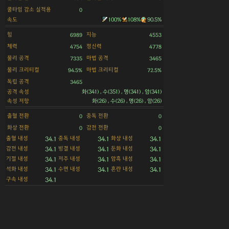
쿨타임 감소 실적용
0
속도
100%
108%
90.5%
힘
지능
6989
4553
체력
정신력
4754
4778
물리 공격
마법 공격
7335
3465
물리 크리티컬
마법 크리티컬
94.5%
72.5%
독립 공격
3465
공격 속성
화(341) , 수(351) , 명(341) , 암(341)
속성 저항
화(26) , 수(26) , 명(26) , 암(26)
출혈 전환
중독 전환
0
0
화상 전환
감전 전환
0
0
출혈 내성
중독 내성
화상 내성
34.1
34.1
34.1
감전 내성
빙결 내성
둔화 내성
34.1
34.1
34.1
기절 내성
저주 내성
암흑 내성
34.1
34.1
34.1
석화 내성
수면 내성
혼란 내성
34.1
34.1
34.1
구속 내성
34.1