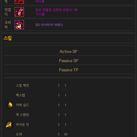
석
이스풀
귀걸
짙은 뒤틀린 심연의 귀걸이 : 페
이
이스풀
크리
SD 아사미야 아테나
쳐
Active SP
Passive SP
Passive TP
스킬 체인
1
1
백스텝
1
1
어퍼 실드
1
1
퀵 스탠딩
1
1
라이온 킥
1
1
도약
1
10