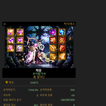
ㅆ
카시야스
>
짝꿍
부자될거야
眞 팔라딘
명성
124873
공격력증가
공격력증폭
71104.5%
76%
버프력
버프력 증폭
0
0%
최종 데미지 증가
146108720%
쿨타임 감소
쿨타임 회복
46.1
0