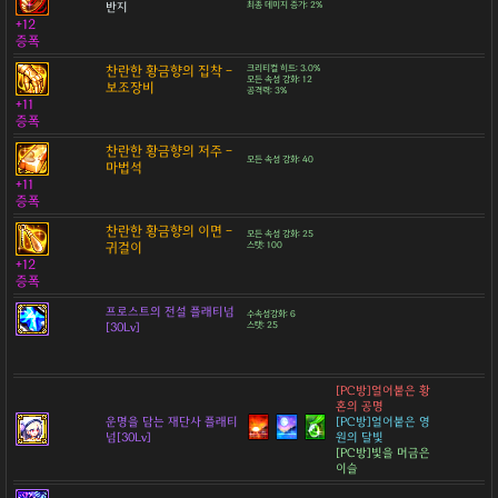
반지
최종 데미지 증가: 2%
+12
증폭
찬란한 황금향의 집착 -
크리티컬 히트: 3.0%
모든 속성 강화: 12
보조장비
공격력: 3%
+11
증폭
찬란한 황금향의 저주 -
모든 속성 강화: 40
마법석
+11
증폭
찬란한 황금향의 이면 -
모든 속성 강화: 25
귀걸이
스탯: 100
+12
증폭
프로스트의 전설 플래티넘
수속성강화: 6
[30Lv]
스탯: 25
[PC방]얼어붙은 황
혼의 공명
운명을 담는 재단사 플래티
[PC방]얼어붙은 영
넘[30Lv]
원의 달빛
[PC방]빛을 머금은
이슬