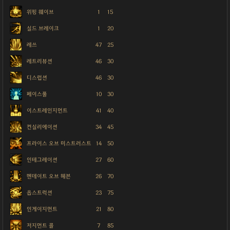
위핑 웨이브
1
15
실드 브레이크
1
20
레쓰
47
25
레트리뷰션
46
30
디스럽션
46
30
페이스풀
10
30
이스트레인지먼트
41
40
컨실리에이션
34
45
프라이스 오브 미스트러스트
14
50
인테그레이션
27
60
멘데이트 오브 헤븐
26
70
옵스트럭션
23
75
인게이지먼트
21
80
저지먼트 콜
7
85