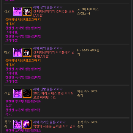
레어 상의 클론 아바타
도그마 디바이스
상의
진 디멘션워커의 겹쳐입은 코트
스킬Lv +1
[A타입]
플래티넘 엠블렘[도그마 디
바이스]
찬란한 녹색빛 엠블렘[마법
크리티컬]
찬란한 녹색빛 엠블렘[마법
크리티컬]
레어 하의 클론 아바타
HP MAX 400 증
하의
진 디멘션워커의 다리붕대와 반
가
바지[A타입]
플래티넘 엠블렘[도그마 디
바이스]
찬란한 녹색빛 엠블렘[마법
크리티컬]
찬란한 녹색빛 엠블렘[마법
크리티컬]
레어 신발 클론 아바타
이동 속도 6.0%
신발
2025 아라드 패스 왕립 아라드
증가
고교 하이탑 슈즈
찬란한 푸른빛 엠블렘[이동
속도]
찬란한 푸른빛 엠블렘[이동
속도]
목가
레어 목가슴 클론 아바타
공격 속도 6.0%
슴
악연의 사슬을 끊어낸 자의 망토
증가
찬란한 노란빛 엠블렘[캐스