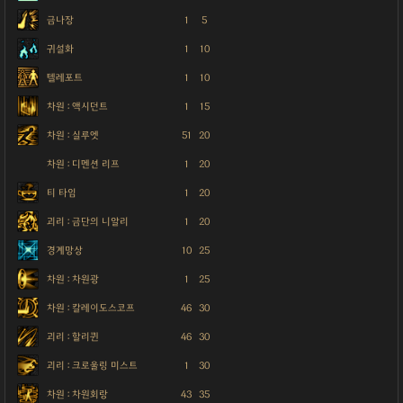
금나장
1
5
귀설화
1
10
텔레포트
1
10
차원 : 액시던트
1
15
차원 : 실루엣
51
20
차원 : 디멘션 리프
1
20
티 타임
1
20
괴리 : 금단의 니알리
1
20
경계망상
10
25
차원 : 차원광
1
25
차원 : 칼레이도스코프
46
30
괴리 : 할리퀸
46
30
괴리 : 크로울링 미스트
1
30
차원 : 차원회랑
43
35