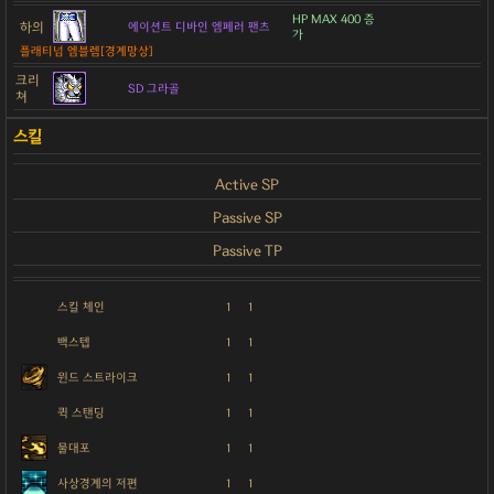
HP MAX 400 증
하의
에이션트 디바인 엠페러 팬츠
가
플래티넘 엠블렘[경계망상]
크리
SD 그라골
쳐
Active SP
Passive SP
Passive TP
스킬 체인
1
1
백스텝
1
1
윈드 스트라이크
1
1
퀵 스탠딩
1
1
물대포
1
1
사상경계의 저편
1
1