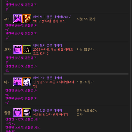
능]
찬란한 붉은빛 엠블렘[지
능]
레어 무기 클론 아바타[80Lv]
무기
지능 55 증가
2017 정유년 불새 로드
찬란한 붉은빛 엠블렘[지
능]
찬란한 붉은빛 엠블렘[지
능]
레어 모자 클론 아바타
모자
2025 아라드 패스 왕립 아라드
지능 55 증가
고교 토끼 귀
찬란한 붉은빛 엠블렘[지
능]
찬란한 붉은빛 엠블렘[지
능]
레어 머리 클론 아바타
머리
진 빙결사의 투톤 포니테일[A타
지능 55 증가
입]
찬란한 붉은빛 엠블렘[지
능]
찬란한 붉은빛 엠블렘[지
능]
레어 얼굴 클론 아바타
공격 속도 6.0%
얼굴
성운의 침략자 센서 바이저
증가
찬란한 노란빛 엠블렘[캐스
트속도]
찬란한 노란빛 엠블렘[캐스
트속도]