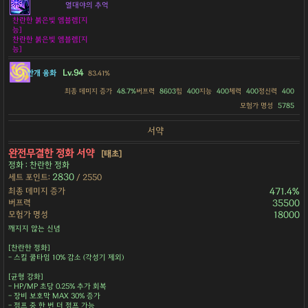
열대야의 추억
찬란한 붉은빛 엠블렘[지
능]
찬란한 붉은빛 엠블렘[지
능]
Lv.94
안개 융화
83.41%
최종 데미지 증가
48.7%
버프력
8603
힘
400
지능
400
체력
400
정신력
400
모험가 명성
5785
서약
완전무결한 정화 서약
[태초]
정화 : 찬란한 정화
2830
세트 포인트:
/ 2550
최종 데미지 증가
471.4%
버프력
35500
모험가 명성
18000
깨지지 않는 신념
[찬란한 정화]
- 스킬 쿨타임 10% 감소 (각성기 제외)
[균형 강화]
- HP/MP 초당 0.25% 추가 회복
- 장비 보호막 MAX 30% 증가
- 점프 중 한 번 더 점프 가능