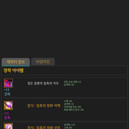
타임라인
캐릭터 정보
모든 속성 강화: 15
검은 질병의 칠흑의 저주
공격력: 30
+13
강화
스탯: 40
공격력: 10
잠식 : 칠흑의 정화 어깨
크리티컬 히트: 5%
최종 데미지 증가: 3%
+11
증폭
공격력: 110
잠식 : 칠흑의 정화 상의
스탯: 90