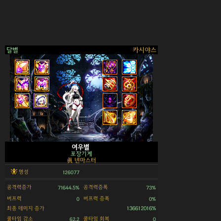
달별
카시야스
>
여우별
포장기계
眞 넨마스터
명성
126077
공격력증가
공격력증폭
71644.5%
73%
버프력
버프력 증폭
0
0%
최종 데미지 증가
136612016%
쿨타임 감소
쿨타임 회복
62.2
0