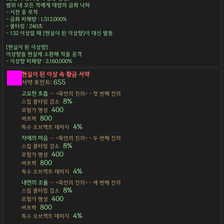
범위 내 모든 적에게 대량의 금화 낙하
- 시전 중 무적
- 금화 피해량 : 1,512,000%
- 쿨타임 : 240초
- 132 이상일 때 [현실이 된 이상향]이 대신 발동
[현실이 된 이상향]
이상향을 현실에 소환해 적을 공격
- 이상향 피해량 : 2,160,000%
현실이 된 이상 속 황금 서약
655
서약 포인트:
고요한 호흡
— <묵언의 진의> - 첫 번째 진의
8%
스킬 쿨타임 감소
400
모험가 명성
800
버프력
4%
특수 오브젝트 데미지
자애의 마음
— <묵언의 진의> - 두 번째 진의
8%
스킬 쿨타임 감소
400
모험가 명성
800
버프력
4%
특수 오브젝트 데미지
내면의 조율
— <묵언의 진의> - 세 번째 진의
8%
스킬 쿨타임 감소
400
모험가 명성
800
버프력
4%
특수 오브젝트 데미지