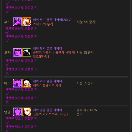
능]
찬란한 붉은빛 엠블렘[지
능]
레어 무기 클론 아바타[80Lv]
무기
지능 55 증가
츠바키의 무기
찬란한 붉은빛 엠블렘[지
능]
찬란한 붉은빛 엠블렘[지
능]
레어 모자 클론 아바타
모자
운명의 아르카나 왕관의 사제 헤
지능 55 증가
일로[F타입]
찬란한 붉은빛 엠블렘[지
능]
찬란한 붉은빛 엠블렘[지
능]
레어 머리 클론 아바타
머리
지능 55 증가
레이스 롱웨이브 머리
찬란한 붉은빛 엠블렘[지
능]
찬란한 붉은빛 엠블렘[지
능]
레어 얼굴 클론 아바타
공격 속도 6.0%
얼굴
진룡의 아이브로우[B타입]
증가
찬란한 옐로우 엠블렘[지
능]
찬란한 옐로우 엠블렘[지
능]