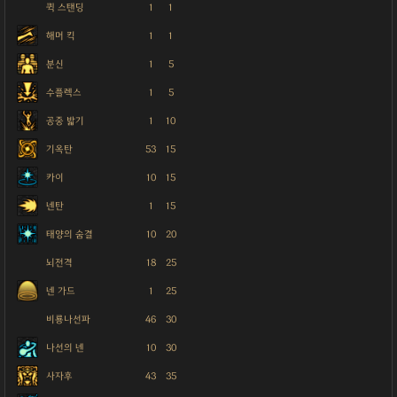
퀵 스탠딩
1
1
해머 킥
1
1
분신
1
5
수플렉스
1
5
공중 밟기
1
10
기옥탄
53
15
카이
10
15
넨탄
1
15
태양의 숨결
10
20
뇌전격
18
25
넨 가드
1
25
비룡나선파
46
30
나선의 넨
10
30
사자후
43
35