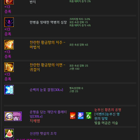
반지
최종 데미지 증가: 2%
+13
증폭
크리티컬 히트: 3.0%
만병을 잉태한 역병의 심장
모든 속성 강화: 15
최종 데미지 증가: 4%
+13
증폭
찬란한 황금향의 저주 -
모든 속성 강화: 45
마법석
+13
증폭
찬란한 황금향의 이면 -
모든 속성 강화: 25
귀걸이
스탯: 100
+13
증폭
명속성강화: 6
순백의 눈꽃 결정[30Lv]
스탯: 25
눈부신 황혼의 공명
운명을 담는 재단사 플래티
[이벤트]눈부신 영
넘[30Lv]
원의 달빛
지에엥
빛을 머금은 이슬
신선한 햇살의 조각