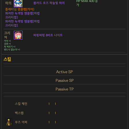
HP MAX 400 증
하의
블러드 로즈 하늘빛 하의
가
플래티넘 엠블렘[카이]
화려한 녹색빛 엠블렘[마법
크리티컬]
화려한 녹색빛 엠블렘[마법
크리티컬]
크리
파핑파핑 8비트 나이트
쳐
카이 +1
강권 +1
독 바르기 +1
반드시 잡는다! +1
Active SP
Passive SP
Passive TP
스킬 체인
1
1
백스텝
1
1
무즈 어퍼
1
1