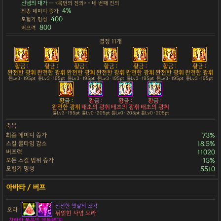
신념의 대가
— <묵언의 진의> - 네 번째 진의
4%
최종 데미지 증가
400
모험가 명성
800
버프력
결정 11개
황금 :
황금 :
황금 :
황금 :
황금 :
황금 :
황금 :
완전한 광휘
완전한 광휘
완전한 광휘
완전한 광휘
완전한 광휘
완전한 광휘
완전한 광휘
튠Lv3 · 195pt
튠Lv3 · 195pt
튠Lv3 · 195pt
튠Lv3 · 195pt
튠Lv3 · 195pt
튠Lv3 · 195pt
튠Lv3 · 195pt
황금 :
황금 :
황금 :
황금 :
완전한 광휘
태초의 광휘
태초의 광휘
태초의 광휘
튠Lv3 · 195pt
튠Lv0 · 205pt
튠Lv0 · 205pt
튠Lv0 · 205pt
축복
최종 데미지 증가
73%
스킬 쿨타임 감소
18.5%
버프력
11020
모든 스킬 범위 증가
15%
모험가 명성
5510
신선한 햇살의 조각
오라
뒤얽힌 사념 오라
찬란한 붉은빛 엠블렘[지