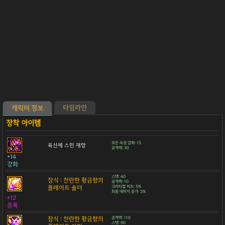
타임라인
캐릭터 정보
모든 속성 강화: 15
육신에 스민 재앙
공격력: 30
+14
강화
스탯: 40
잠식 : 찬란한 황금향의
공격력: 10
플레이트 숄더
크리티컬 히트: 5%
최종 데미지 증가: 3%
+12
증폭
잠식 : 찬란한 황금향의
공격력: 110
스탯: 90