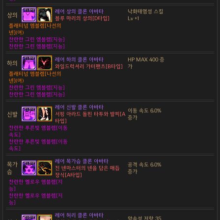
레어 상의 클론 아바타
낙화태염성 스킬
상의
블루 마리의 상의[D타입]
Lv +1
플래티넘 엠블렘[나선의
넨](여)
찬란한 그린 엠블렘[지능]
찬란한 그린 엠블렘[지능]
레어 하의 클론 아바타
HP MAX 400 증
하의
와일드럭셔리 가터팬츠[B타입]
가
플래티넘 엠블렘[나선의
넨](여)
찬란한 그린 엠블렘[지능]
찬란한 그린 엠블렘[지능]
레어 신발 클론 아바타
이동 속도 6.0%
신발
서핑 아라드 돌핀 타투와 발찌[A
증가
타입]
찬란한 푸른빛 엠블렘[이동
속도]
찬란한 푸른빛 엠블렘[이동
속도]
레어 목가슴 클론 아바타
목가
공격 속도 6.0%
진 넨마스터의 넨을 담은 매듭
슴
증가
장식[A타입]
찬란한 옐로우 엠블렘[지
능]
찬란한 옐로우 엠블렘[지
능]
레어 허리 클론 아바타
암속성 저항 35