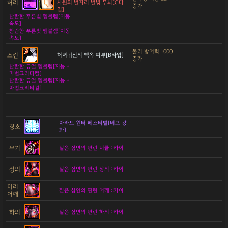
허리
차원의 별자리 별빛 무늬[C타
증가
입]
찬란한 푸른빛 엠블렘[이동
속도]
찬란한 푸른빛 엠블렘[이동
속도]
물리 방어력 1000
스킨
처녀귀신의 백옥 피부[B타입]
증가
찬란한 듀얼 엠블렘[지능 +
마법크리티컬]
찬란한 듀얼 엠블렘[지능 +
마법크리티컬]
아라드 윈터 페스티벌[버프 강
칭호
화]
무기
짙은 심연의 편린 너클 : 카이
상의
짙은 심연의 편린 상의 : 카이
머리
짙은 심연의 편린 어깨 : 카이
어깨
하의
짙은 심연의 편린 하의 : 카이