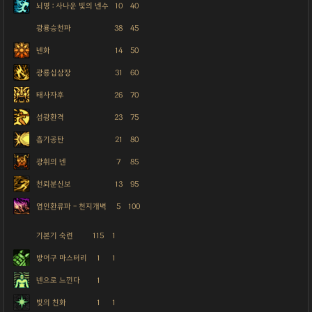
뇌명 : 사나운 빛의 넨수
10
40
광룡승천파
38
45
넨화
14
50
광룡십삼장
31
60
태사자후
26
70
섬광환격
23
75
흡기공탄
21
80
광휘의 넨
7
85
천뢰분신보
13
95
염인환류파 - 천지개벽
5
100
기본기 숙련
115
1
방어구 마스터리
1
1
넨으로 느낀다
1
빛의 친화
1
1