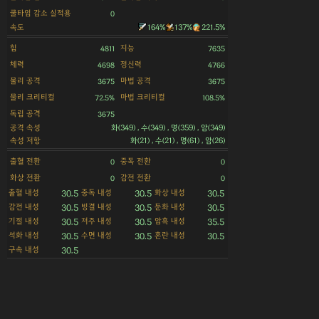
쿨타임 감소 실적용
0
속도
164%
137%
221.5%
힘
지능
4811
7635
체력
정신력
4698
4766
물리 공격
마법 공격
3675
3675
물리 크리티컬
마법 크리티컬
72.5%
108.5%
독립 공격
3675
공격 속성
화(349) , 수(349) , 명(359) , 암(349)
속성 저항
화(21) , 수(21) , 명(61) , 암(26)
출혈 전환
중독 전환
0
0
화상 전환
감전 전환
0
0
출혈 내성
중독 내성
화상 내성
30.5
30.5
30.5
감전 내성
빙결 내성
둔화 내성
30.5
30.5
30.5
기절 내성
저주 내성
암흑 내성
30.5
30.5
35.5
석화 내성
수면 내성
혼란 내성
30.5
30.5
30.5
구속 내성
30.5