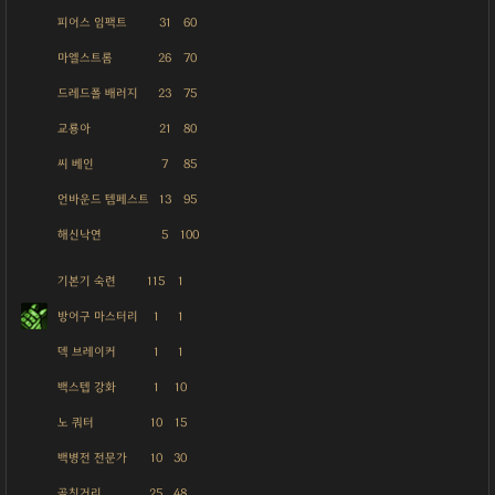
피어스 임팩트
31
60
마엘스트롬
26
70
드레드폴 배러지
23
75
교룡아
21
80
씨 베인
7
85
언바운드 템페스트
13
95
해신낙연
5
100
기본기 숙련
115
1
방어구 마스터리
1
1
덱 브레이커
1
1
백스텝 강화
1
10
노 쿼터
10
15
백병전 전문가
10
30
골칫거리
25
48