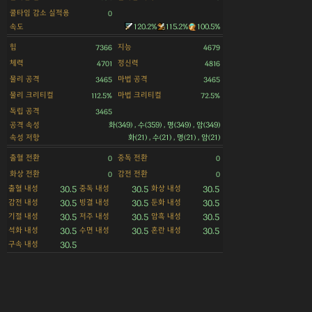
쿨타임 감소 실적용
0
속도
120.2%
115.2%
100.5%
힘
지능
7366
4679
체력
정신력
4701
4816
물리 공격
마법 공격
3465
3465
물리 크리티컬
마법 크리티컬
112.5%
72.5%
독립 공격
3465
공격 속성
화(349) , 수(359) , 명(349) , 암(349)
속성 저항
화(21) , 수(21) , 명(21) , 암(21)
출혈 전환
중독 전환
0
0
화상 전환
감전 전환
0
0
출혈 내성
중독 내성
화상 내성
30.5
30.5
30.5
감전 내성
빙결 내성
둔화 내성
30.5
30.5
30.5
기절 내성
저주 내성
암흑 내성
30.5
30.5
30.5
석화 내성
수면 내성
혼란 내성
30.5
30.5
30.5
구속 내성
30.5