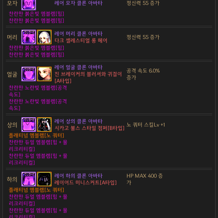
모자
레어 모자 클론 아바타
정신력 55 증가
찬란한 붉은빛 엠블렘[힘]
찬란한 붉은빛 엠블렘[힘]
레어 머리 클론 아바타
머리
정신력 55 증가
다크 셀레스티얼 롱 헤어
찬란한 붉은빛 엠블렘[힘]
찬란한 붉은빛 엠블렘[힘]
레어 얼굴 클론 아바타
공격 속도 6.0%
얼굴
진 브레이커의 블러셔와 귀걸이
증가
[A타입]
찬란한 노란빛 엠블렘[공격
속도]
찬란한 노란빛 엠블렘[공격
속도]
레어 상의 클론 아바타
상의
노 쿼터 스킬Lv +1
시카고 불스 스타일 점퍼[B타입]
플래티넘 엠블렘[노 쿼터]
찬란한 듀얼 엠블렘[힘 + 물
리크리티컬]
찬란한 듀얼 엠블렘[힘 + 물
리크리티컬]
레어 하의 클론 아바타
HP MAX 400 증
하의
레이어드 미니스커트[A타입]
가
플래티넘 엠블렘[노 쿼터]
찬란한 듀얼 엠블렘[힘 + 물
리크리티컬]
찬란한 듀얼 엠블렘[힘 + 물
리크리티컬]