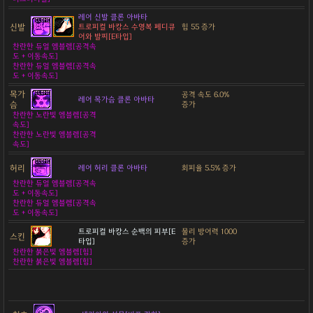
레어 신발 클론 아바타
신발
트로피컬 바캉스 수영복 페디큐
힘 55 증가
어와 발찌[E타입]
찬란한 듀얼 엠블렘[공격속
도 + 이동속도]
찬란한 듀얼 엠블렘[공격속
도 + 이동속도]
목가
공격 속도 6.0%
레어 목가슴 클론 아바타
슴
증가
찬란한 노란빛 엠블렘[공격
속도]
찬란한 노란빛 엠블렘[공격
속도]
허리
레어 허리 클론 아바타
회피율 5.5% 증가
찬란한 듀얼 엠블렘[공격속
도 + 이동속도]
찬란한 듀얼 엠블렘[공격속
도 + 이동속도]
트로피컬 바캉스 순백의 피부[E
물리 방어력 1000
스킨
타입]
증가
찬란한 붉은빛 엠블렘[힘]
찬란한 붉은빛 엠블렘[힘]