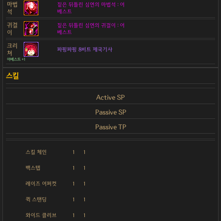
마법
짙은 뒤틀린 심연의 마법석 : 어
석
베스트
귀걸
짙은 뒤틀린 심연의 귀걸이 : 어
이
베스트
크리
파핑파핑 8비트 제국기사
쳐
어베스트 +1
Active SP
Passive SP
Passive TP
스킬 체인
1
1
백스텝
1
1
레이즈 어퍼컷
1
1
퀵 스탠딩
1
1
와이드 클리브
1
1