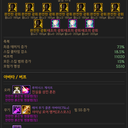
완전한 광휘
완전한 광휘
완전한 광휘
완전한 광휘
완전한 광휘
완전한 광휘
완전한 광휘
튠Lv3 · 195pt
튠Lv3 · 195pt
튠Lv3 · 195pt
튠Lv3 · 195pt
튠Lv3 · 195pt
튠Lv3 · 195pt
튠Lv3 · 195pt
완전한 광휘
태초의 광휘
태초의 광휘
태초의 광휘
튠Lv3 · 195pt
튠Lv0 · 205pt
튠Lv0 · 205pt
튠Lv0 · 205pt
축복
최종 데미지 증가
73%
스킬 쿨타임 감소
18.5%
버프력
11020
모든 스킬 범위 증가
15%
모험가 명성
5510
루미너스 게이트
오라
진실을 삼킨 혼돈
찬란한 붉은빛 엠블렘[힘]
찬란한 붉은빛 엠블렘[힘]
레어 무기 클론 아바타[75Lv]
무기
힘 55 증가
샤이닝 로어 앵커[코스모스]
찬란한 붉은빛 엠블렘[힘]
찬란한 붉은빛 엠블렘[힘]