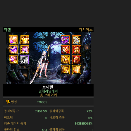
이렌
카시야스
>
브이렌
일해라일개미
眞 브레이커
명성
126035
공격력증가
공격력증폭
71104.5%
73%
버프력
버프력 증폭
0
0%
최종 데미지 증가
143189088%
쿨타임 감소
쿨타임 회복
46.1
0