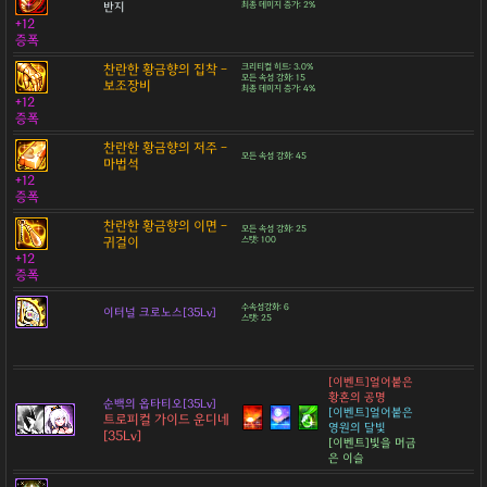
반지
최종 데미지 증가: 2%
+12
증폭
찬란한 황금향의 집착 -
크리티컬 히트: 3.0%
모든 속성 강화: 15
보조장비
최종 데미지 증가: 4%
+12
증폭
찬란한 황금향의 저주 -
모든 속성 강화: 45
마법석
+12
증폭
찬란한 황금향의 이면 -
모든 속성 강화: 25
귀걸이
스탯: 100
+12
증폭
수속성강화: 6
이터널 크로노스[35Lv]
스탯: 25
[이벤트]얼어붙은
황혼의 공명
순백의 옵타티오[35Lv]
[이벤트]얼어붙은
트로피컬 가이드 운디네
영원의 달빛
[35Lv]
[이벤트]빛을 머금
은 이슬