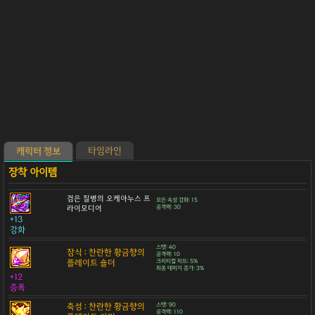
타임라인
캐릭터 정보
검은 질병의 오케아누스 프
모든 속성 강화: 15
라이모디어
공격력: 30
+13
강화
스탯: 40
잠식 : 찬란한 황금향의
공격력: 10
플레이트 숄더
크리티컬 히트: 5%
최종 데미지 증가: 3%
+12
증폭
축성 : 찬란한 황금향의
스탯: 90
공격력: 110