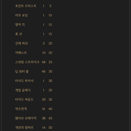
포인트 쓰러스트
1
5
러프 보딩
1
10
앵커 킥
1
15
훅 샷
1
15
선체 파괴
3
20
어베스트
10
20
스위핑 스트라이크
48
25
딥 워터 콜
46
30
타이드 피어서
1
30
게일 슬래시
1
35
타이드 바운드
29
35
역조연격
41
40
웨이브 브레이커
38
45
개전의 팡파르
14
50