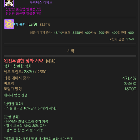
루미너스 게이트
찬란한 붉은빛 엠블렘[힘]
찬란한 붉은빛 엠블렘[힘]
Lv.91
안개 융화
83.64%
최종 데미지 증가
48.1%
버프력
8558
힘
400
지능
400
체력
400
정신력
400
모험가 명성
5740
서약
완전무결한 정화 서약
[태초]
정화 : 찬란한 정화
2830
세트 포인트:
/ 2550
최종 데미지 증가
471.4%
버프력
35500
모험가 명성
18000
깨지지 않는 신념
[찬란한 정화]
- 스킬 쿨타임 10% 감소 (각성기 제외)
[균형 강화]
- HP/MP 초당 0.25% 추가 회복
- 장비 보호막 MAX 30% 증가
- 점프 중 한 번 더 점프 가능
[칠흑의 정화 세트] 장착 시 아래의 효과 추가 발동