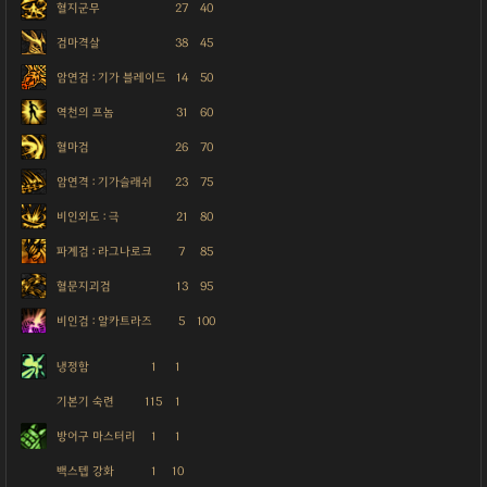
혈지군무
27
40
검마격살
38
45
암연검 : 기가 블레이드
14
50
역천의 프놈
31
60
혈마검
26
70
암연격 : 기가슬래쉬
23
75
비인외도 : 극
21
80
파계검 : 라그나로크
7
85
혈문지괴검
13
95
비인검 : 알카트라즈
5
100
냉정함
1
1
기본기 숙련
115
1
방어구 마스터리
1
1
백스텝 강화
1
10