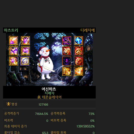
하츠트리
디레지에
>
여신하츠
지배자
眞 데몬슬레이어
명성
127166
공격력증가
공격력증폭
71644.5%
73%
버프력
버프력 증폭
0
0%
최종 데미지 증가
139159552%
쿨타임 감소
쿨타임 회복
65.3
0