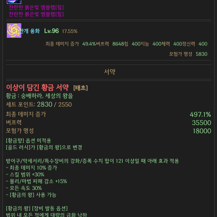
찬란한 붉은빛 엠블렘[힘]
찬란한 붉은빛 엠블렘[힘]
Lv.96
안개 융화
17.55%
최종 데미지 증가
49.4%
버프력
8648
힘
400
지능
400
체력
400
정신력
400
모험가 명성
5830
서약
이상이 담긴 황금 서약
[태초]
황금 : 숭배하라, 세상의 왕을
2830
세트 포인트:
/ 2550
최종 데미지 증가
497.1%
버프력
35500
모험가 명성
18000
[황금향] 옵션 미적용
[골드 러시]가 [황금의 왕]으로 변경
방어구/악세서리/특수장비의 강화/증폭 수치 합이 121 이상일 때 아래 효과 적용
- 최종 데미지 10% 증가
- 스킬 범위 +30%
- 물리/마법 피해 감소 +15%
- 모든 속도 30%
- [황금의 왕] 사용 가능
[황금의 왕] [장비 발동 옵션]
범위 내 모든 적에게 대량의 금화 낙하