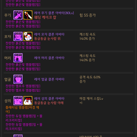
찬란한 붉은빛 엠블렘[힘]
찬란한 붉은빛 엠블렘[힘]
레어 무기 클론 아바타[80Lv]
무기
힘 55 증가
웨딩 케이크 칼
찬란한 붉은빛 엠블렘[힘]
찬란한 붉은빛 엠블렘[힘]
레어 모자 클론 아바타
캐스팅 속도
모자
동글동글 눈사람 위
14.0% 증가
찬란한 붉은빛 엠블렘[힘]
찬란한 붉은빛 엠블렘[힘]
캐스팅 속도
머리
레어 머리 클론 아바타
14.0% 증가
찬란한 붉은빛 엠블렘[힘]
찬란한 붉은빛 엠블렘[힘]
공격 속도 6.0%
얼굴
레어 얼굴 클론 아바타
증가
찬란한 옐로우 엠블렘[힘]
찬란한 옐로우 엠블렘[힘]
레어 상의 클론 아바타
마검 제어 스킬Lv
상의
동글동글 눈사람 아래
+1
플래티넘 엠블렘[마검 제
어]
찬란한 듀얼 엠블렘[힘 + 물
리크리티컬]
찬란한 듀얼 엠블렘[힘 + 물
리크리티컬]