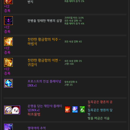
반지
최종 데미지 증가: 2%
+12
증폭
크리티컬 히트: 3.0%
만병을 잉태한 역병의 심장
모든 속성 강화: 15
최종 데미지 증가: 4%
+12
증폭
찬란한 황금향의 저주 -
모든 속성 강화: 45
마법석
+12
증폭
찬란한 황금향의 이면 -
모든 속성 강화: 25
귀걸이
스탯: 100
+12
증폭
프로스트의 전설 플래티넘
암속성강화: 6
[80Lv]
스탯: 25
칠흑같은 황혼의 공
운명을 담는 재단사 플래티
명
넘[80Lv]
칠흑같은 영원의 달
하프물범
빛
빛을 머금은 이슬
열대야의 추억