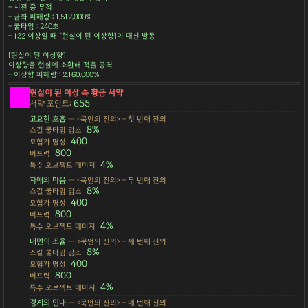
- 시전 중 무적
- 금화 피해량 : 1,512,000%
- 쿨타임 : 240초
- 132 이상일 때 [현실이 된 이상향]이 대신 발동
[현실이 된 이상향]
이상향을 현실에 소환해 적을 공격
- 이상향 피해량 : 2,160,000%
현실이 된 이상 속 황금 서약
655
서약 포인트:
고요한 호흡
— <묵언의 진의> - 첫 번째 진의
8%
스킬 쿨타임 감소
400
모험가 명성
800
버프력
4%
특수 오브젝트 데미지
자애의 마음
— <묵언의 진의> - 두 번째 진의
8%
스킬 쿨타임 감소
400
모험가 명성
800
버프력
4%
특수 오브젝트 데미지
내면의 조율
— <묵언의 진의> - 세 번째 진의
8%
스킬 쿨타임 감소
400
모험가 명성
800
버프력
4%
특수 오브젝트 데미지
경계의 인내
— <묵언의 진의> - 네 번째 진의