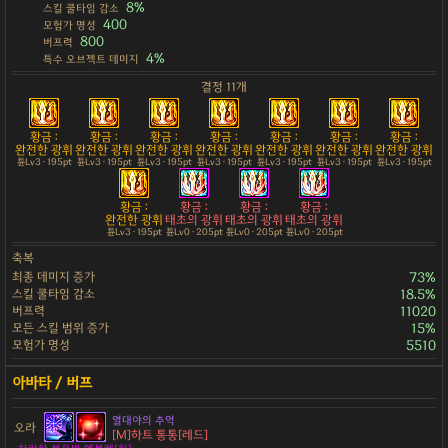
8%
스킬 쿨타임 감소
400
모험가 명성
800
버프력
4%
특수 오브젝트 데미지
결정 11개
황금 :
황금 :
황금 :
황금 :
황금 :
황금 :
황금 :
완전한 광휘
완전한 광휘
완전한 광휘
완전한 광휘
완전한 광휘
완전한 광휘
완전한 광휘
튠Lv3 · 195pt
튠Lv3 · 195pt
튠Lv3 · 195pt
튠Lv3 · 195pt
튠Lv3 · 195pt
튠Lv3 · 195pt
튠Lv3 · 195pt
황금 :
황금 :
황금 :
황금 :
완전한 광휘
태초의 광휘
태초의 광휘
태초의 광휘
튠Lv3 · 195pt
튠Lv0 · 205pt
튠Lv0 · 205pt
튠Lv0 · 205pt
축복
최종 데미지 증가
73%
스킬 쿨타임 감소
18.5%
버프력
11020
모든 스킬 범위 증가
15%
모험가 명성
5510
열대야의 추억
오라
[M]하트 통통[레드]