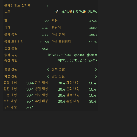
쿨타임 감소 실적용
0
속도
114.2%
115.2%
128.5%
힘
지능
7383
4734
체력
정신력
4645
4607
물리 공격
마법 공격
4858
4858
물리 크리티컬
마법 크리티컬
115.5%
77.5%
독립 공격
3470
공격 속성
화(349) , 수(349) , 명(349) , 암(359)
속성 저항
화(21) , 수(21) , 명(1) , 암(41)
출혈 전환
중독 전환
0
0
화상 전환
감전 전환
0
0
출혈 내성
중독 내성
화상 내성
30.4
30.4
30.4
감전 내성
빙결 내성
둔화 내성
30.4
30.4
30.4
기절 내성
저주 내성
암흑 내성
30.4
30.4
30.4
석화 내성
수면 내성
혼란 내성
30.4
30.4
30.4
구속 내성
30.4