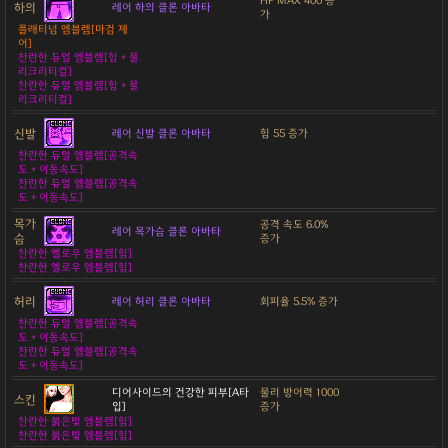
HP MAX 400 증
하의
레어 하의 클론 아바타
가
플래티넘 엠블렘[마검 제
어]
찬란한 듀얼 엠블렘[힘 + 물
리크리티컬]
찬란한 듀얼 엠블렘[힘 + 물
리크리티컬]
신발
레어 신발 클론 아바타
힘 55 증가
찬란한 듀얼 엠블렘[공격속
도 + 이동속도]
찬란한 듀얼 엠블렘[공격속
도 + 이동속도]
목가
공격 속도 6.0%
레어 목가슴 클론 아바타
슴
증가
찬란한 옐로우 엠블렘[힘]
찬란한 옐로우 엠블렘[힘]
허리
레어 허리 클론 아바타
회피율 5.5% 증가
찬란한 듀얼 엠블렘[공격속
도 + 이동속도]
찬란한 듀얼 엠블렘[공격속
도 + 이동속도]
디어사이드의 건강한 피부[A타
물리 방어력 1000
스킨
입]
증가
찬란한 붉은빛 엠블렘[힘]
찬란한 붉은빛 엠블렘[힘]