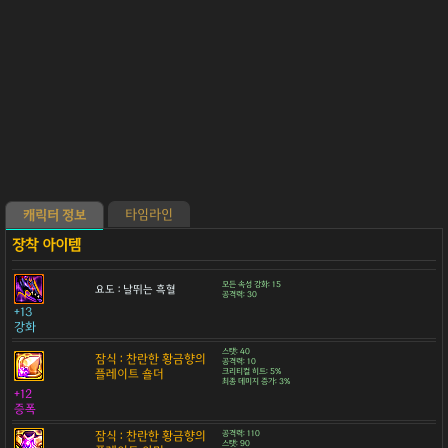
타임라인
캐릭터 정보
모든 속성 강화: 15
요도 : 날뛰는 흑혈
공격력: 30
+13
강화
스탯: 40
잠식 : 찬란한 황금향의
공격력: 10
플레이트 숄더
크리티컬 히트: 5%
최종 데미지 증가: 3%
+12
증폭
잠식 : 찬란한 황금향의
공격력: 110
스탯: 90