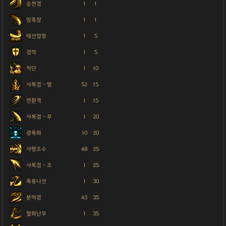
승천검
1
1
암흑참
1
1
태산압정
1
5
검막
1
5
처단
1
10
사복검 - 발
52
15
연환격
1
15
사복검 - 무
1
20
광폭화
10
20
사형조수
48
25
사복검 - 조
1
25
폭류나선
1
30
분마검
43
35
혈화난무
1
35