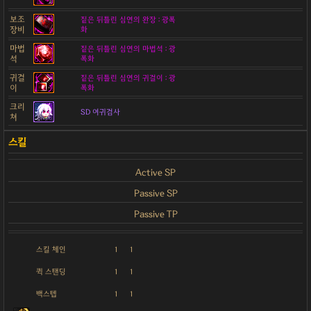
보조
짙은 뒤틀린 심연의 완장 : 광폭
장비
화
마법
짙은 뒤틀린 심연의 마법석 : 광
석
폭화
귀걸
짙은 뒤틀린 심연의 귀걸이 : 광
이
폭화
크리
SD 여귀검사
쳐
Active SP
Passive SP
Passive TP
스킬 체인
1
1
퀵 스탠딩
1
1
백스텝
1
1