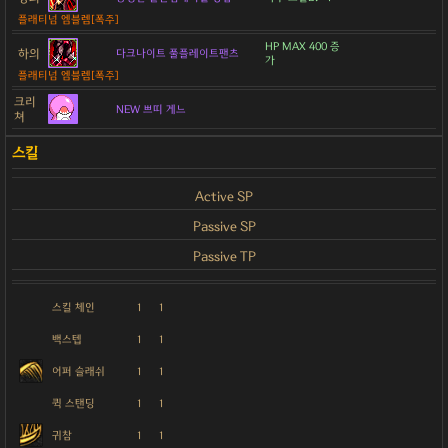
플래티넘 엠블렘[폭주]
HP MAX 400 증
하의
다크나이트 풀플레이트팬츠
가
플래티넘 엠블렘[폭주]
크리
NEW 쁘띠 게느
쳐
Active SP
Passive SP
Passive TP
스킬 체인
1
1
백스텝
1
1
어퍼 슬래쉬
1
1
퀵 스탠딩
1
1
귀참
1
1