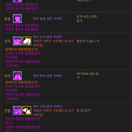
14.0% 증가
찬란한 붉은빛 엠블렘[힘]
찬란한 붉은빛 엠블렘[힘]
공격 속도 6.0%
얼굴
레어 얼굴 클론 아바타
증가
찬란한 옐로우 엠블렘[힘]
찬란한 옐로우 엠블렘[힘]
레어 상의 클론 아바타
상의
야생의 사파리 사모예드의 슈트
혈십자 스킬Lv +1
[A타입]
플래티넘 엠블렘[혈십자]
찬란한 녹색빛 엠블렘[물리
크리티컬]
찬란한 녹색빛 엠블렘[물리
크리티컬]
HP MAX 400 증
하의
레어 하의 클론 아바타
가
플래티넘 엠블렘[혈십자]
찬란한 녹색빛 엠블렘[물리
크리티컬]
찬란한 녹색빛 엠블렘[물리
크리티컬]
레어 신발 클론 아바타
신발
야생의 사파리 사모예드의 슈즈
힘 55 증가
[A타입]
찬란한 푸른빛 엠블렘[이동
속도]
찬란한 푸른빛 엠블렘[이동
속도]