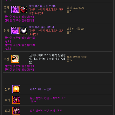
레어 목가슴 클론 아바타
목가
공격 속도 6.0%
야생의 사파리 사모예드의 편지
슴
증가
가방[A타입]
찬란한 옐로우 엠블렘[힘]
찬란한 옐로우 엠블렘[힘]
레어 허리 클론 아바타
암속성 저항 35
허리
야생의 사파리 사모예드의 꼬리
증가
[A타입]
찬란한 푸른빛 엠블렘[이동
속도]
찬란한 푸른빛 엠블렘[이동
속도]
[빈티지]베히모스의 해적 남귀검
물리 방어력 1000
스킨
사/다크나이트 우윳빛 피부[A타
증가
입]
찬란한 붉은빛 엠블렘[힘]
찬란한 붉은빛 엠블렘[힘]
칭호
아라드 패스 시즌6
짙은 심연의 편린 그레이트 소드
무기
: 폭주
상의
짙은 심연의 편린 상의 : 폭주