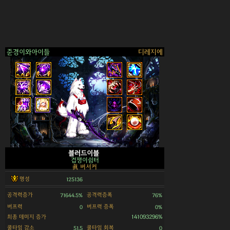
준경이와아이들
디레지에
>
블러드이블
겁쟁이쉼터
眞 버서커
명성
125136
공격력증가
공격력증폭
71644.5%
76%
버프력
버프력 증폭
0
0%
최종 데미지 증가
141093296%
쿨타임 감소
쿨타임 회복
51.5
0