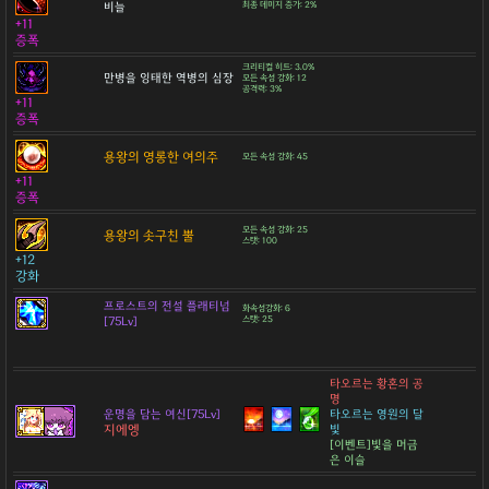
비늘
최종 데미지 증가: 2%
+11
증폭
크리티컬 히트: 3.0%
만병을 잉태한 역병의 심장
모든 속성 강화: 12
공격력: 3%
+11
증폭
용왕의 영롱한 여의주
모든 속성 강화: 45
+11
증폭
모든 속성 강화: 25
용왕의 솟구친 뿔
스탯: 100
+12
강화
프로스트의 전설 플래티넘
화속성강화: 6
[75Lv]
스탯: 25
타오르는 황혼의 공
명
운명을 담는 여신[75Lv]
타오르는 영원의 달
지에엥
빛
[이벤트]빛을 머금
은 이슬