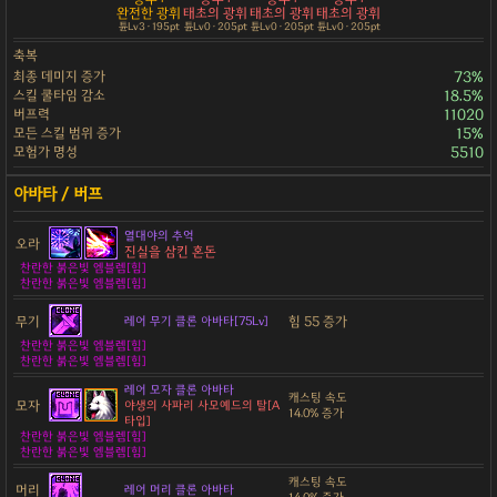
완전한 광휘
태초의 광휘
태초의 광휘
태초의 광휘
튠Lv3 · 195pt
튠Lv0 · 205pt
튠Lv0 · 205pt
튠Lv0 · 205pt
축복
최종 데미지 증가
73%
스킬 쿨타임 감소
18.5%
버프력
11020
모든 스킬 범위 증가
15%
모험가 명성
5510
열대야의 추억
오라
진실을 삼킨 혼돈
찬란한 붉은빛 엠블렘[힘]
찬란한 붉은빛 엠블렘[힘]
무기
힘 55 증가
레어 무기 클론 아바타[75Lv]
찬란한 붉은빛 엠블렘[힘]
찬란한 붉은빛 엠블렘[힘]
레어 모자 클론 아바타
캐스팅 속도
모자
야생의 사파리 사모예드의 탈[A
14.0% 증가
타입]
찬란한 붉은빛 엠블렘[힘]
찬란한 붉은빛 엠블렘[힘]
캐스팅 속도
머리
레어 머리 클론 아바타