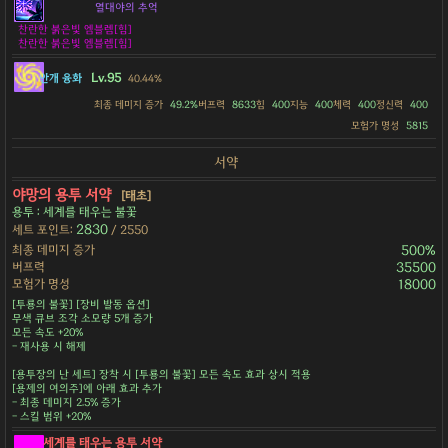
열대야의 추억
찬란한 붉은빛 엠블렘[힘]
찬란한 붉은빛 엠블렘[힘]
Lv.95
안개 융화
40.44%
최종 데미지 증가
49.2%
버프력
8633
힘
400
지능
400
체력
400
정신력
400
모험가 명성
5815
서약
야망의 용투 서약
[태초]
용투 : 세계를 태우는 불꽃
2830
세트 포인트:
/ 2550
최종 데미지 증가
500%
버프력
35500
모험가 명성
18000
[투룡의 불꽃] [장비 발동 옵션]
무색 큐브 조각 소모량 5개 증가
모든 속도 +20%
- 재사용 시 해제
[용투장의 난 세트] 장착 시 [투룡의 불꽃] 모든 속도 효과 상시 적용
[용제의 여의주]에 아래 효과 추가
- 최종 데미지 2.5% 증가
- 스킬 범위 +20%
세계를 태우는 용투 서약