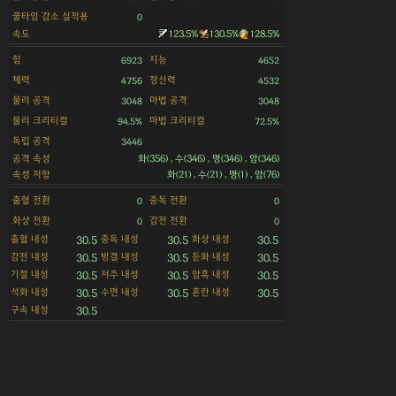
쿨타임 감소 실적용
0
속도
123.5%
130.5%
128.5%
힘
지능
6923
4652
체력
정신력
4756
4532
물리 공격
마법 공격
3048
3048
물리 크리티컬
마법 크리티컬
94.5%
72.5%
독립 공격
3446
공격 속성
화(356) , 수(346) , 명(346) , 암(346)
속성 저항
화(21) , 수(21) , 명(1) , 암(76)
출혈 전환
중독 전환
0
0
화상 전환
감전 전환
0
0
출혈 내성
중독 내성
화상 내성
30.5
30.5
30.5
감전 내성
빙결 내성
둔화 내성
30.5
30.5
30.5
기절 내성
저주 내성
암흑 내성
30.5
30.5
30.5
석화 내성
수면 내성
혼란 내성
30.5
30.5
30.5
구속 내성
30.5