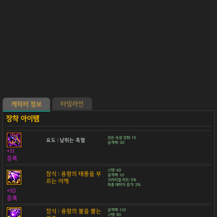
타임라인
캐릭터 정보
모든 속성 강화: 15
요도 : 날뛰는 흑혈
공격력: 30
+11
증폭
스탯: 40
잠식 : 용왕의 태풍을 부
공격력: 10
르는 어깨
크리티컬 히트: 5%
최종 데미지 증가: 3%
+10
증폭
잠식 : 용왕의 불을 뿜는
공격력: 110
스탯: 90