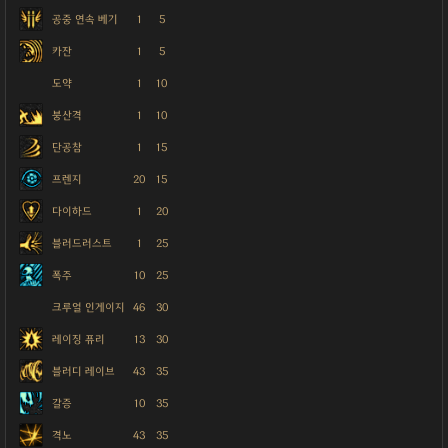
공중 연속 베기
1
5
카잔
1
5
도약
1
10
붕산격
1
10
단공참
1
15
프렌지
20
15
다이하드
1
20
블러드러스트
1
25
폭주
10
25
크루얼 인게이지
46
30
레이징 퓨리
13
30
블러디 레이브
43
35
갈증
10
35
격노
43
35