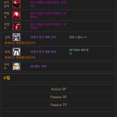
보조
짙은 뒤틀린 심연의 완장 : 강권
장비
(여)
마법
짙은 뒤틀린 심연의 마법석 : 강
석
권(여)
귀걸
짙은 뒤틀린 심연의 귀걸이 : 강
이
권(여)
상의
여명의 천신 예복 상의
강권 스킬Lv +1
플래티넘 엠블렘[강권](여)
HP MAX 400 증
하의
여명의 천신 예복 하의
가
플래티넘 엠블렘[강권](여)
크리
SD 엘프 사제
쳐
Active SP
Passive SP
Passive TP