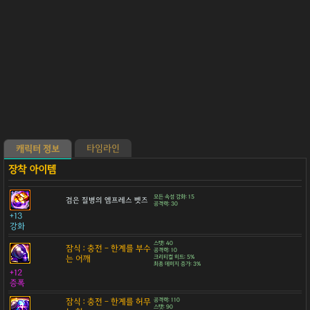
타임라인
캐릭터 정보
모든 속성 강화: 15
검은 질병의 엠프레스 벳즈
공격력: 30
+13
강화
스탯: 40
잠식 : 충전 - 한계를 부수
공격력: 10
는 어깨
크리티컬 히트: 5%
최종 데미지 증가: 3%
+12
증폭
잠식 : 충전 - 한계를 허무
공격력: 110
스탯: 90