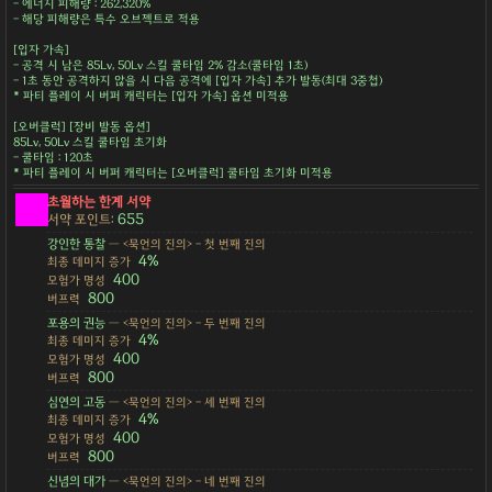
- 에너지 피해량 : 262,320%
- 해당 피해량은 특수 오브젝트로 적용
[입자 가속]
- 공격 시 남은 85Lv, 50Lv 스킬 쿨타임 2% 감소(쿨타임 1초)
- 1초 동안 공격하지 않을 시 다음 공격에 [입자 가속] 추가 발동(최대 3중첩)
* 파티 플레이 시 버퍼 캐릭터는 [입자 가속] 옵션 미적용
[오버클럭] [장비 발동 옵션]
85Lv, 50Lv 스킬 쿨타임 초기화
- 쿨타임 : 120초
* 파티 플레이 시 버퍼 캐릭터는 [오버클럭] 쿨타임 초기화 미적용
초월하는 한계 서약
655
서약 포인트:
강인한 통찰
— <묵언의 진의> - 첫 번째 진의
4%
최종 데미지 증가
400
모험가 명성
800
버프력
포용의 권능
— <묵언의 진의> - 두 번째 진의
4%
최종 데미지 증가
400
모험가 명성
800
버프력
심연의 고동
— <묵언의 진의> - 세 번째 진의
4%
최종 데미지 증가
400
모험가 명성
800
버프력
신념의 대가
— <묵언의 진의> - 네 번째 진의