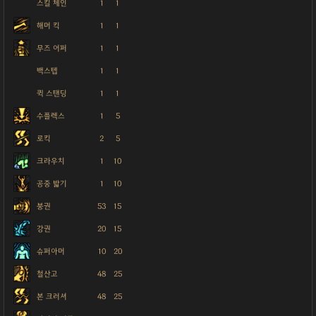
스킬 체인
1
1
해머 킥
1
1
무즈 어퍼
1
1
백스텝
1
1
퀵 스탠딩
1
1
수플렉스
1
5
로킥
2
5
크라우치
1
10
공중 밟기
1
10
붕권
53
15
강권
20
15
슈퍼아머
10
20
철산고
48
25
본 크러셔
48
25