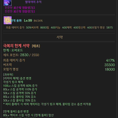
열대야의 추억
찬란한 붉은빛 엠블렘[힘]
찬란한 붉은빛 엠블렘[힘]
Lv.99
안개 융화
84.54%
최종 데미지 증가
50%
버프력
8693
힘
400
지능
400
체력
400
정신력
400
모험가 명성
5875
서약
극복의 한계 서약
[태초]
한계 : 오버로드
2830
세트 포인트:
/ 2550
최종 데미지 증가
417%
버프력
35500
모험가 명성
18000
[과부하]
[리미터 해제] 옵션 변경
각성기 링크 해제
100Lv 스킬 공격력 60% 증가
85Lv 스킬 공격력 110% 증가
50Lv 스킬 공격력 55% 증가
85Lv 스킬 쿨타임 70% 감소
50Lv 스킬 쿨타임 70% 감소
* 파티 플레이 시 버퍼 캐릭터는 각성기 링크 해제, 쿨타임 감소 옵션 미적용
[한계 돌파] 옵션 변경
85Lv 액티브 스킬 시전 시 [한계 돌파] 합산