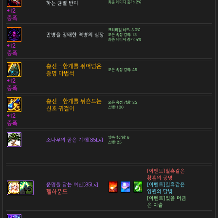
하는 균열 반지
최종 데미지 증가: 2%
+12
증폭
크리티컬 히트: 3.0%
만병을 잉태한 역병의 심장
모든 속성 강화: 15
최종 데미지 증가: 4%
+12
증폭
충전 - 한계를 뛰어넘은
모든 속성 강화: 45
증명 마법석
+12
증폭
충전 - 한계를 뒤흔드는
모든 속성 강화: 25
신호 귀걸이
스탯: 100
+12
증폭
암속성강화: 6
소나무의 곧은 기개[85Lv]
스탯: 25
[이벤트]칠흑같은
황혼의 공명
운명을 담는 여신[85Lv]
[이벤트]칠흑같은
헬하운드
영원의 달빛
[이벤트]빛을 머금
은 이슬