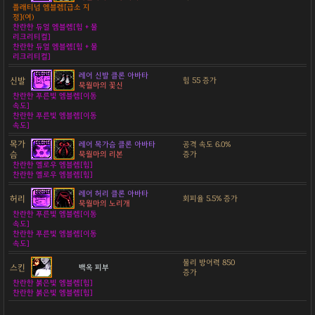
플래티넘 엠블렘[급소 지
정](여)
찬란한 듀얼 엠블렘[힘 + 물
리크리티컬]
찬란한 듀얼 엠블렘[힘 + 물
리크리티컬]
레어 신발 클론 아바타
신발
힘 55 증가
묵월마의 꽃신
찬란한 푸른빛 엠블렘[이동
속도]
찬란한 푸른빛 엠블렘[이동
속도]
목가
레어 목가슴 클론 아바타
공격 속도 6.0%
슴
묵월마의 리본
증가
찬란한 옐로우 엠블렘[힘]
찬란한 옐로우 엠블렘[힘]
레어 허리 클론 아바타
허리
회피율 5.5% 증가
묵월마의 노리개
찬란한 푸른빛 엠블렘[이동
속도]
찬란한 푸른빛 엠블렘[이동
속도]
물리 방어력 850
스킨
백옥 피부
증가
찬란한 붉은빛 엠블렘[힘]
찬란한 붉은빛 엠블렘[힘]