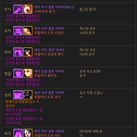
레어 무기 클론 아바타[40Lv]
무기
힘 55 증가
츠바키의 무기
찬란한 붉은빛 엠블렘[힘]
찬란한 붉은빛 엠블렘[힘]
레어 모자 클론 아바타
캐스팅 속도
모자
묵월마의 수묵 모란핀
14.0% 증가
찬란한 붉은빛 엠블렘[힘]
찬란한 붉은빛 엠블렘[힘]
레어 머리 클론 아바타
캐스팅 속도
머리
묵월마의 양갈래 헤어
14.0% 증가
찬란한 붉은빛 엠블렘[힘]
찬란한 붉은빛 엠블렘[힘]
레어 얼굴 클론 아바타
공격 속도 6.0%
얼굴
묵월마의 볼터치
증가
찬란한 옐로우 엠블렘[힘]
찬란한 옐로우 엠블렘[힘]
레어 상의 클론 아바타
급소 지정 스킬Lv
상의
묵월마의 도복 상의
+1
플래티넘 엠블렘[급소 지
정](여)
찬란한 듀얼 엠블렘[힘 + 물
리크리티컬]
찬란한 듀얼 엠블렘[힘 + 물
리크리티컬]
레어 하의 클론 아바타
HP MAX 400 증
하의
묵월마의 도복 하의
가