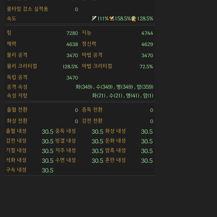
쿨타임 감소 실적용
0
속도
111%
158.5%
128.5%
힘
지능
7280
4744
체력
정신력
4638
4629
물리 공격
마법 공격
3470
3470
물리 크리티컬
마법 크리티컬
128.5%
72.5%
독립 공격
3470
공격 속성
화(349) , 수(349) , 명(349) , 암(359)
속성 저항
화(21) , 수(21) , 명(41) , 암(1)
출혈 전환
중독 전환
0
0
화상 전환
감전 전환
0
0
출혈 내성
중독 내성
화상 내성
30.5
30.5
30.5
감전 내성
빙결 내성
둔화 내성
30.5
30.5
30.5
기절 내성
저주 내성
암흑 내성
30.5
30.5
30.5
석화 내성
수면 내성
혼란 내성
30.5
30.5
30.5
구속 내성
30.5