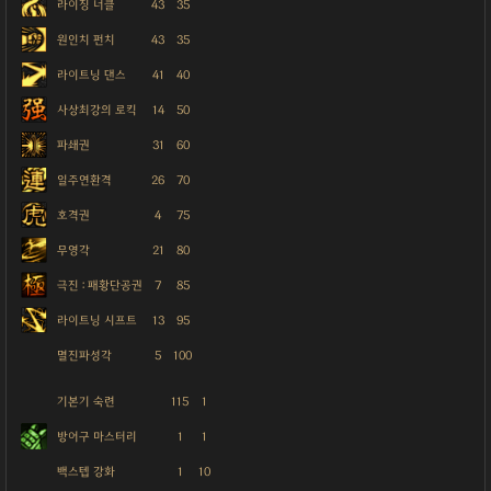
라이징 너클
43
35
원인치 펀치
43
35
라이트닝 댄스
41
40
사상최강의 로킥
14
50
파쇄권
31
60
일주연환격
26
70
호격권
4
75
무영각
21
80
극진 : 패황단공권
7
85
라이트닝 시프트
13
95
멸진파성각
5
100
기본기 숙련
115
1
방어구 마스터리
1
1
백스텝 강화
1
10