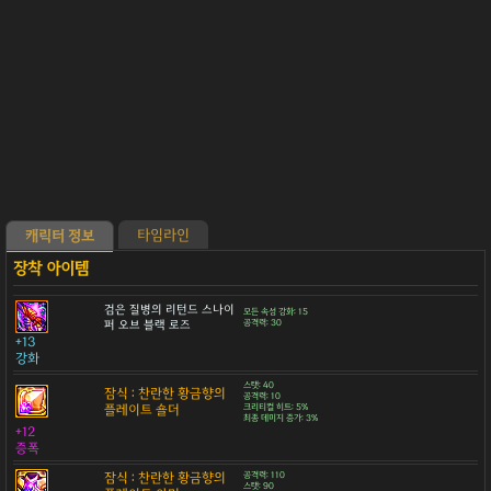
타임라인
캐릭터 정보
검은 질병의 리턴드 스나이
모든 속성 강화: 15
퍼 오브 블랙 로즈
공격력: 30
+13
강화
스탯: 40
잠식 : 찬란한 황금향의
공격력: 10
플레이트 숄더
크리티컬 히트: 5%
최종 데미지 증가: 3%
+12
증폭
잠식 : 찬란한 황금향의
공격력: 110
스탯: 90