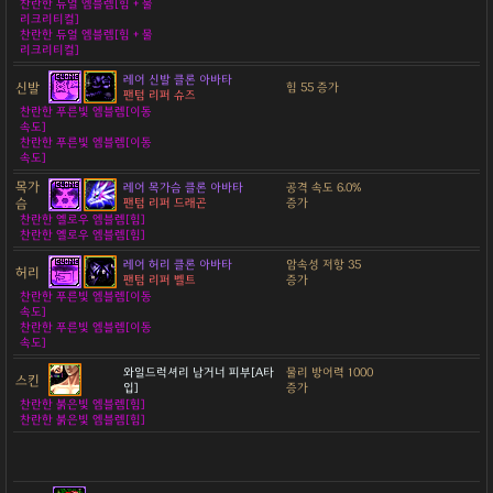
찬란한 듀얼 엠블렘[힘 + 물
리크리티컬]
찬란한 듀얼 엠블렘[힘 + 물
리크리티컬]
레어 신발 클론 아바타
신발
힘 55 증가
팬텀 리퍼 슈즈
찬란한 푸른빛 엠블렘[이동
속도]
찬란한 푸른빛 엠블렘[이동
속도]
목가
레어 목가슴 클론 아바타
공격 속도 6.0%
슴
팬텀 리퍼 드래곤
증가
찬란한 옐로우 엠블렘[힘]
찬란한 옐로우 엠블렘[힘]
레어 허리 클론 아바타
암속성 저항 35
허리
팬텀 리퍼 벨트
증가
찬란한 푸른빛 엠블렘[이동
속도]
찬란한 푸른빛 엠블렘[이동
속도]
와일드럭셔리 남거너 피부[A타
물리 방어력 1000
스킨
입]
증가
찬란한 붉은빛 엠블렘[힘]
찬란한 붉은빛 엠블렘[힘]