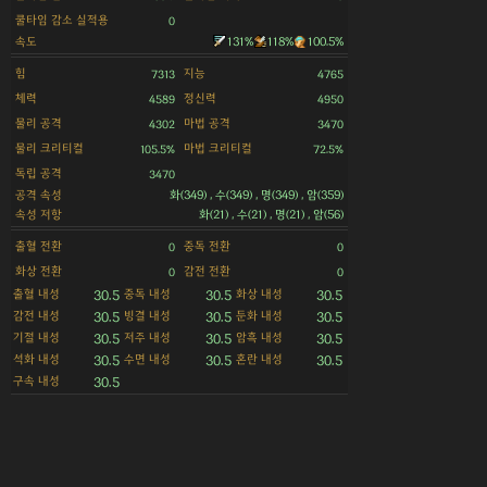
쿨타임 감소 실적용
0
속도
131%
118%
100.5%
힘
지능
7313
4765
체력
정신력
4589
4950
물리 공격
마법 공격
4302
3470
물리 크리티컬
마법 크리티컬
105.5%
72.5%
독립 공격
3470
공격 속성
화(349) , 수(349) , 명(349) , 암(359)
속성 저항
화(21) , 수(21) , 명(21) , 암(56)
출혈 전환
중독 전환
0
0
화상 전환
감전 전환
0
0
출혈 내성
중독 내성
화상 내성
30.5
30.5
30.5
감전 내성
빙결 내성
둔화 내성
30.5
30.5
30.5
기절 내성
저주 내성
암흑 내성
30.5
30.5
30.5
석화 내성
수면 내성
혼란 내성
30.5
30.5
30.5
구속 내성
30.5