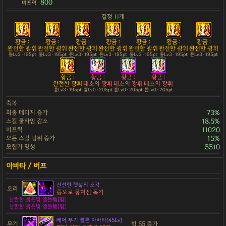
800
버프력
결정 11개
황금 :
황금 :
황금 :
황금 :
황금 :
황금 :
황금 :
완전한 광휘
완전한 광휘
완전한 광휘
완전한 광휘
완전한 광휘
완전한 광휘
완전한 광휘
튠Lv3 · 195pt
튠Lv3 · 195pt
튠Lv3 · 195pt
튠Lv3 · 195pt
튠Lv3 · 195pt
튠Lv3 · 195pt
튠Lv3 · 195pt
황금 :
황금 :
황금 :
황금 :
완전한 광휘
태초의 광휘
태초의 광휘
태초의 광휘
튠Lv3 · 195pt
튠Lv0 · 205pt
튠Lv0 · 205pt
튠Lv0 · 205pt
축복
최종 데미지 증가
73%
스킬 쿨타임 감소
18.5%
버프력
11020
모든 스킬 범위 증가
15%
모험가 명성
5510
신선한 햇살의 조각
오라
증오로 뭉쳐진 독기
찬란한 붉은빛 엠블렘[힘]
찬란한 붉은빛 엠블렘[힘]
레어 무기 클론 아바타[45Lv]
무기
힘 55 증가