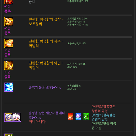
반지
최종 데미지 증가: 2%
+12
증폭
찬란한 황금향의 집착 -
크리티컬 히트: 3.0%
모든 속성 강화: 15
보조장비
최종 데미지 증가: 4%
+12
증폭
찬란한 황금향의 저주 -
모든 속성 강화: 45
마법석
+12
증폭
찬란한 황금향의 이면 -
모든 속성 강화: 25
귀걸이
스탯: 100
+12
증폭
암속성강화: 6
순백의 눈꽃 결정[45Lv]
스탯: 25
[이벤트]칠흑같은
황혼의 공명
운명을 담는 재단사 플래티
[이벤트]칠흑같은
넘[45Lv]
영원의 달빛
아니아니마
[이벤트]빛을 머금
은 이슬