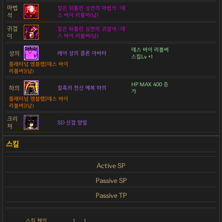
마법
짙은 뒤틀린 심연의 마법석 : 데
석
스 바이 리볼버(남)
귀걸
짙은 뒤틀린 심연의 귀걸이 : 데
이
스 바이 리볼버(남)
데스 바이 리볼버
상의
레어 상의 클론 아바타
스킬Lv +1
플래티넘 엠블렘[데스 바이
리볼버](남)
HP MAX 400 증
하의
칠흑의 천신 예복 하의
가
플래티넘 엠블렘[데스 바이
리볼버](남)
크리
SD 신검 양얼
쳐
Active SP
Passive SP
Passive TP
스킬 체인
1
1