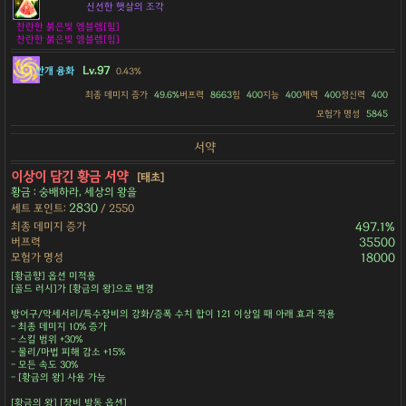
신선한 햇살의 조각
찬란한 붉은빛 엠블렘[힘]
찬란한 붉은빛 엠블렘[힘]
Lv.97
안개 융화
0.43%
최종 데미지 증가
49.6%
버프력
8663
힘
400
지능
400
체력
400
정신력
400
모험가 명성
5845
서약
이상이 담긴 황금 서약
[태초]
황금 : 숭배하라, 세상의 왕을
2830
세트 포인트:
/ 2550
최종 데미지 증가
497.1%
버프력
35500
모험가 명성
18000
[황금향] 옵션 미적용
[골드 러시]가 [황금의 왕]으로 변경
방어구/악세서리/특수장비의 강화/증폭 수치 합이 121 이상일 때 아래 효과 적용
- 최종 데미지 10% 증가
- 스킬 범위 +30%
- 물리/마법 피해 감소 +15%
- 모든 속도 30%
- [황금의 왕] 사용 가능
[황금의 왕] [장비 발동 옵션]