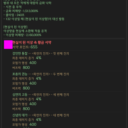
범위 내 모든 적에게 대량의 금화 낙하
- 시전 중 무적
- 금화 피해량 : 1,512,000%
- 쿨타임 : 240초
- 132 이상일 때 [현실이 된 이상향]이 대신 발동
[현실이 된 이상향]
이상향을 현실에 소환해 적을 공격
- 이상향 피해량 : 2,160,000%
현실이 된 이상 속 황금 서약
655
서약 포인트:
강인한 통찰
— <묵언의 진의> - 첫 번째 진의
4%
최종 데미지 증가
400
모험가 명성
800
버프력
포용의 권능
— <묵언의 진의> - 두 번째 진의
4%
최종 데미지 증가
400
모험가 명성
800
버프력
심연의 고동
— <묵언의 진의> - 세 번째 진의
4%
최종 데미지 증가
400
모험가 명성
800
버프력
신념의 대가
— <묵언의 진의> - 네 번째 진의
4%
최종 데미지 증가
400
모험가 명성