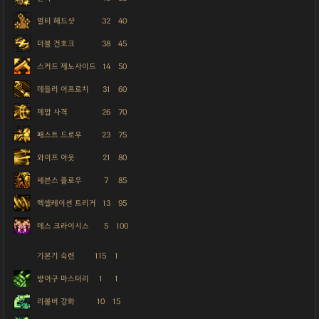
멀티 헤드샷
32
40
더블 건호크
38
45
스커드 제노사이드
14
50
데들리 어프로치
31
60
제압 사격
26
70
패스트 드로우
23
75
와이프 아웃
21
80
세븐스 플로우
7
85
엑셀레이션 트리거
13
95
데스 크라이시스
5
100
기본기 숙련
115
1
방어구 마스터리
1
1
리볼버 강화
10
15