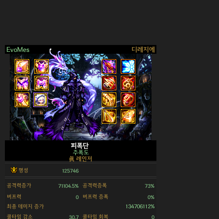
EvoMes
디레지에
>
피폭단
주폭도
眞 레인저
명성
125746
공격력증가
공격력증폭
71104.5%
73%
버프력
버프력 증폭
0
0%
최종 데미지 증가
134706112%
쿨타임 감소
쿨타임 회복
30.7
0