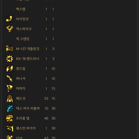
백스텝
1
1
라이징샷
1
1
잭스파이크
1
1
퀵 스탠딩
1
1
M-137 개틀링건
1
5
RX-78 랜드러너
1
5
윈드밀
1
10
퍼니셔
1
10
마하킥
1
15
헤드샷
53
15
데스 바이 리볼버
10
30
트리플 탭
46
30
웨스턴 파이어
1
30
난사
43
35