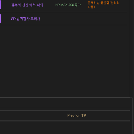
플래티넘 엠블렘[살의의
칠흑의 천신 예복 하의
HP MAX 400 증가
파동]
SD 남귀검사 크리쳐
Passive TP