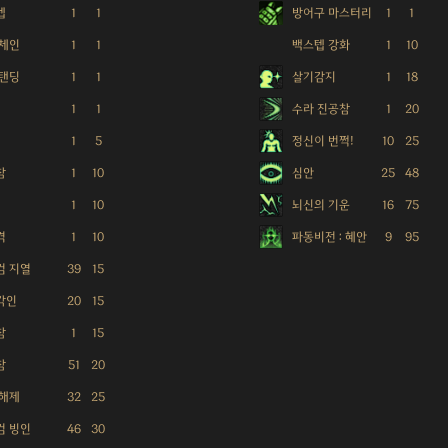
텝
1
1
방어구 마스터리
1
1
 체인
1
1
백스텝 강화
1
10
스탠딩
1
1
살기감지
1
18
1
1
수라 진공참
1
20
1
5
정신이 번쩍!
10
25
참
1
10
심안
25
48
1
10
뇌신의 기운
16
75
격
1
10
파동비전 : 혜안
9
95
검 지열
39
15
각인
20
15
참
1
15
참
51
20
 해제
32
25
검 빙인
46
30