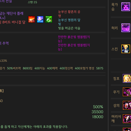
트의 전설
스탯: 25
목가
슴
눈부신 황혼의 공
담는 재단사 플래
명
Lv]
눈부신 영원의 달
 8비트 바니걸 달
빛
허리
빛을 머금은 이슬
찬란한 붉은빛 엠블렘[지
능]
의 추억
찬란한 붉은빛 엠블렘[지
스킨
능]
8.33%
 증가
50%
버프력
8693
힘
400
지능
400
체력
400
정신력
400
모험가 명성
5875
칭호
초]
무기
50
상의
500%
35500
18000
머리어
깨
를 돕게 하고 자신에게는 아래의 효과를 적용합니다.