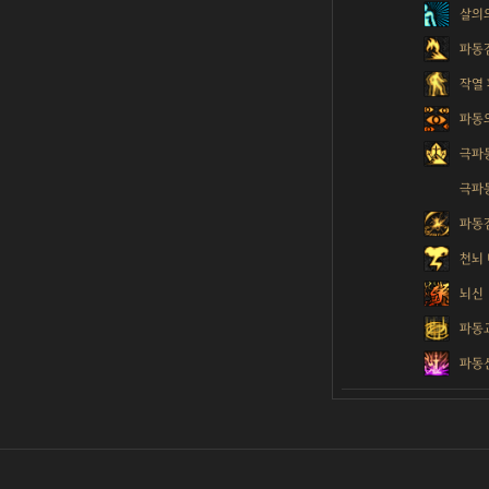
살의
파동
작열
파동
극파
극파
파동검
천뇌
뇌신
파동교
파동신