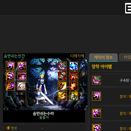
숨만쉬는인간
디레지에
타임
캐릭터 정보
구속된 
>
잠식 :
잠식 :
숨만쉬는수라
돌돌이
명성
잠식 :
-