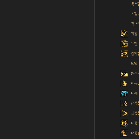
백스
스킬
퀵 
귀참
카잔
열파
도약
붕산
파동
파동
단공
진공
파동
파동