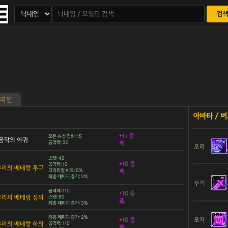
검
라인
+11 증
모든 속성 강화: 15
공작의 아귀
공격력: 30
폭
오라
스탯: 40
+10 증
공격력: 10
 무리의 베테랑 투구
크리티컬 히트: 5%
폭
최종 데미지 증가: 3%
무기
공격력: 110
+10 증
 무리의 베테랑 상의
스탯: 90
폭
최종 데미지 증가: 3%
최종 데미지 증가: 2%
모자
+10 증
 무리의 베테랑 하의
공격력: 110
폭