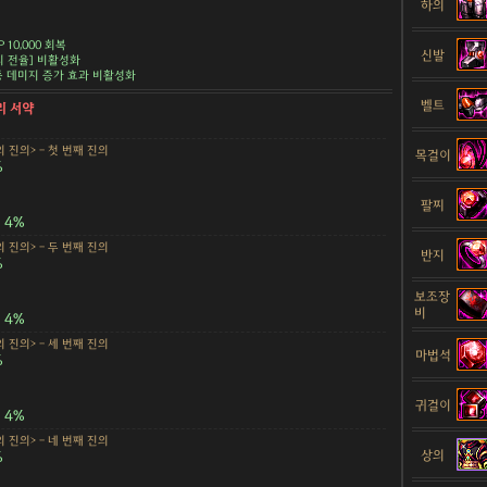
하의
 10,000 회복
신발
냥의 전율] 비활성화
종 데미지 증가 효과 비활성화
벨트
리 서약
 진의> - 첫 번째 진의
목걸이
%
팔찌
4%
 진의> - 두 번째 진의
반지
%
보조장
비
4%
 진의> - 세 번째 진의
마법석
%
귀걸이
4%
 진의> - 네 번째 진의
상의
%