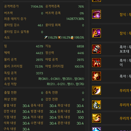
공격력증가
공격력증폭
71104.5%
76%
버프력
버프력 증폭
0
0%
잠식 :
최종 데미지 증가
142877136%
쿨타임 감소
쿨타임 회복
46.1
0
쿨타임 감소 실적용
0
잠식 :
속도
116.2%
116.2%
199.5%
힘
지능
4579
6858
흑아 :
보호대
체력
정신력
4423
4416
물리 공격
마법 공격
2975
2975
흑아 :
이
물리 크리티컬
마법 크리티컬
72.5%
100.5%
독립 공격
3373
흑아 :
공격 속성
화(341) , 수(341) , 명(351) , 암(341)
속성 저항
화(21) , 수(21) , 명(1) , 암(76)
무리의 
출혈 전환
중독 전환
0
0
화상 전환
감전 전환
0
0
무리의 
출혈 내성
중독 내성
화상 내성
30.4
30.4
30.4
감전 내성
빙결 내성
둔화 내성
30.4
30.4
30.4
기절 내성
저주 내성
암흑 내성
30.4
30.4
100
무리의 
석화 내성
수면 내성
혼란 내성
30.4
30.4
30.4
구속 내성
30.4