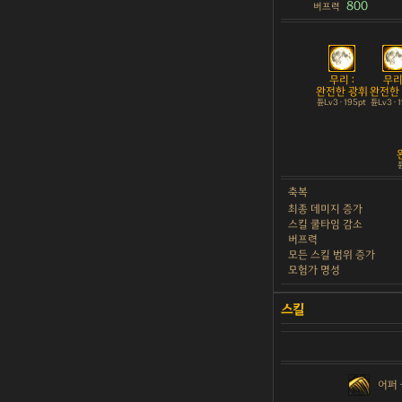
800
버프력
무리 :
무리 
완전한 광휘
완전한
튠Lv3 · 195pt
튠Lv3 · 
튠
축복
최종 데미지 증가
스킬 쿨타임 감소
버프력
모든 스킬 범위 증가
모험가 명성
어퍼