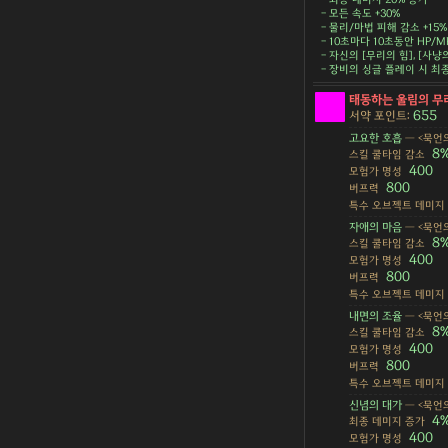
- 모든 속도 +30%
- 물리/마법 피해 감소 +15%
- 10초마다 10초동안 HP/MP
- 자신의 [무리의 힘], [사
- 장비의 싱글 플레이 시 최
태동하는 울림의 무
655
서약 포인트:
고요한 호흡
— <묵언의
8
스킬 쿨타임 감소
400
모험가 명성
800
버프력
특수 오브젝트 데미지
자애의 마음
— <묵언의
8
스킬 쿨타임 감소
400
모험가 명성
800
버프력
특수 오브젝트 데미지
내면의 조율
— <묵언의
8
스킬 쿨타임 감소
400
모험가 명성
800
버프력
특수 오브젝트 데미지
신념의 대가
— <묵언의
4
최종 데미지 증가
400
모험가 명성