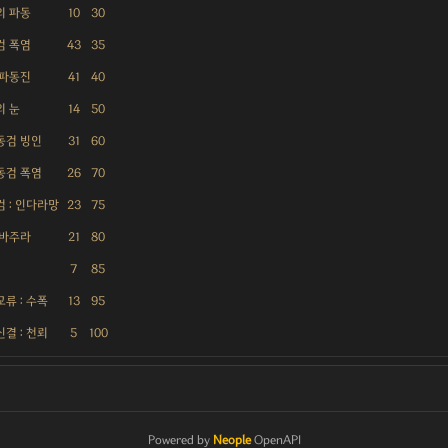
의 파동
10
30
검 폭염
43
35
 파동진
41
40
의 눈
14
50
동검 빙인
31
60
동검 폭염
26
70
 : 인다라망
23
75
 바주라
21
80
7
85
류 : 수폭
13
95
결 : 천뢰
5
100
Powered by
Neople
OpenAPI