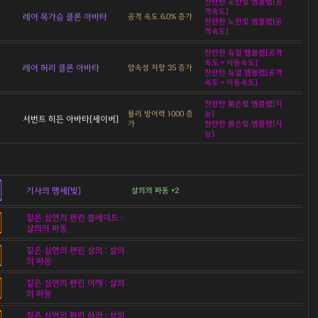
찬란한 노란빛 엠블렘[공
격속도]
레어 목가슴 클론 아바타
공격 속도 6.0% 증가
찬란한 노란빛 엠블렘[공
격속도]
찬란한 듀얼 엠블렘[공격
속도 + 이동속도]
레어 허리 클론 아바타
암속성 저항 35 증가
찬란한 듀얼 엠블렘[공격
속도 + 이동속도]
찬란한 붉은빛 엠블렘[지
물리 방어력 1000 증
능]
서번트 히든 아바타[세이버]
가
찬란한 붉은빛 엠블렘[지
능]
기사의 맹세[빛]
살의의 파동 +2
짙은 심연의 편린 블레이드 :
살의의 파동
짙은 심연의 편린 상의 : 살의
의 파동
짙은 심연의 편린 어깨 : 살의
의 파동
짙은 심연의 편린 하의 : 살의