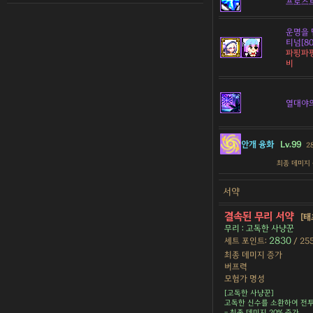
프로스
운명을 
티넘[80
파핑파핑
비
열대야
안개 융화
Lv.99
2
최종 데미지
서약
결속된 무리 서약
[태
무리 : 고독한 사냥꾼
2830
세트 포인트:
/ 25
최종 데미지 증가
버프력
모험가 명성
[고독한 사냥꾼]
고독한 신수를 소환하여 전투
- 최종 데미지 20% 증가