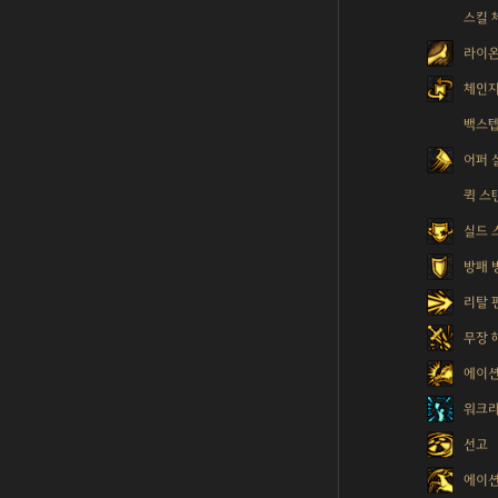
스킬 
라이온
체인지
백스
어퍼 
퀵 스
실드 
방패 
리탈 
무장 
에이션
워크
선고
에이션