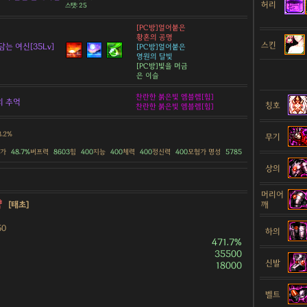
허리
스탯: 25
[PC방]얼어붙은
황혼의 공명
스킨
담는 여신[35Lv]
[PC방]얼어붙은
영원의 달빛
[PC방]빛을 머금
은 이슬
찬란한 붉은빛 엠블렘[힘]
의 추억
칭호
찬란한 붉은빛 엠블렘[힘]
3.2%
무기
증가
48.7%
버프력
8603
힘
400
지능
400
체력
400
정신력
400
모험가 명성
5785
상의
머리어
약
[태초]
깨
50
하의
471.7%
35500
신발
18000
벨트