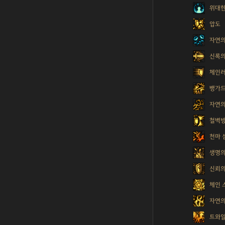
위대한
압도
자연의
신록의
체인
뱅가드
자연의
철벽
천마 
생명의
신뢰의
체인 
자연의
트와일