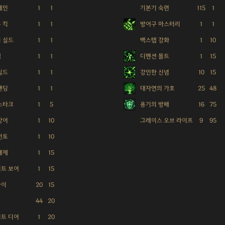
체인
1
1
기본기 숙련
115
1
 킥
1
1
방어구 마스터리
1
1
 실드
1
1
백스텝 강화
1
10
텝
1
1
디멘션 몰트
1
15
실드
1
1
강인한 신념
10
15
탠딩
1
1
대자연의 가호
25
48
스타크
1
5
용기의 방패
16
75
방어
1
10
그레이스 오브 라이프
9
95
펀토
1
10
해제
1
15
트 보어
1
15
라이
20
15
44
20
트 디어
1
20