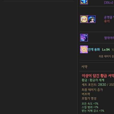
[35Lv]
운명을 
유이
열대야
안개 융화
Lv.94
7
최종 데미지 
서약
이상이 담긴 황금 서
황금 : 황금의 세계
2830
세트 포인트:
/ 25
최종 데미지 증가
버프력
모험가 명성
모든 속도 +7%
스킬 범위 +7%
받는 피해 감소 +7%