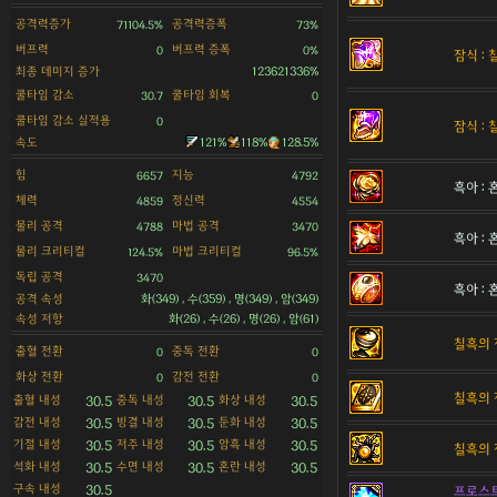
공격력증가
공격력증폭
71104.5%
73%
버프력
버프력 증폭
0
0%
잠식 :
최종 데미지 증가
123621336%
쿨타임 감소
쿨타임 회복
30.7
0
쿨타임 감소 실적용
0
잠식 :
속도
121%
118%
128.5%
힘
지능
6657
4792
흑아 :
체력
정신력
4859
4554
물리 공격
마법 공격
4788
3470
흑아 :
물리 크리티컬
마법 크리티컬
124.5%
96.5%
독립 공격
3470
흑아 :
공격 속성
화(349) , 수(359) , 명(349) , 암(349)
속성 저항
화(26) , 수(26) , 명(26) , 암(61)
칠흑의 
출혈 전환
중독 전환
0
0
화상 전환
감전 전환
0
0
칠흑의 
출혈 내성
중독 내성
화상 내성
30.5
30.5
30.5
감전 내성
빙결 내성
둔화 내성
30.5
30.5
30.5
기절 내성
저주 내성
암흑 내성
30.5
30.5
30.5
칠흑의 
석화 내성
수면 내성
혼란 내성
30.5
30.5
30.5
구속 내성
30.5
프로스