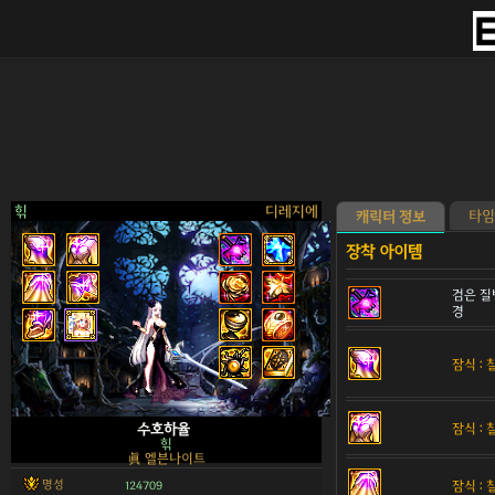
힊
디레지에
타임
캐릭터 정보
검은 질
경
>
잠식 :
잠식 :
수호하율
힊
眞 엘븐나이트
명성
잠식 :
124709