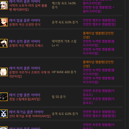
레어 머리 클론 아바타
캐스팅 속도 14.0%
물리크리티컬]
사막의 수호자 라의 실버 볼륨
증가
찬란한 듀얼 엠블렘[힘 +
뱅 헤어[B타입]
물리크리티컬]
레어 얼굴 클론 아바타
찬란한 옐로우 엠블렘[힘]
공격 속도 6.0% 증가
찬란한 옐로우 엠블렘[힘]
운명의 여신 신성한 안식
플래티넘 엠블렘[강인한
신념]
레어 상의 클론 아바타
대자연의 가호 스킬
찬란한 녹색빛 엠블렘[물
Lv +1
리크리티컬]
운명의 여신 예언의 드레스
찬란한 녹색빛 엠블렘[물
리크리티컬]
플래티넘 엠블렘[강인한
신념]
레어 하의 클론 아바타
찬란한 녹색빛 엠블렘[물
HP MAX 400 증가
운명의 아르카나 조화의 사제 하
리크리티컬]
의[F타입]
찬란한 녹색빛 엠블렘[물
리크리티컬]
찬란한 푸른빛 엠블렘[이
레어 신발 클론 아바타
동속도]
힘 55 증가
찬란한 푸른빛 엠블렘[이
경찰 스틸레토힐[A타입]
동속도]
레어 목가슴 클론 아바타
찬란한 옐로우 엠블렘[힘]
공격 속도 6.0% 증가
찬란한 옐로우 엠블렘[힘]
산타 목가슴 투명 아바타[A타입]
찬란한 푸른빛 엠블렘[이
레어 허리 클론 아바타
동속도]