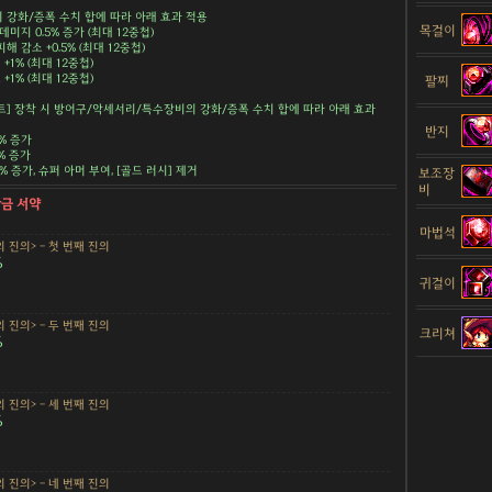
강화/증폭 수치 합에 따라 아래 효과 적용
목걸이
데미지 0.5% 증가 (최대 12중첩)
해 감소 +0.5% (최대 12중첩)
+1% (최대 12중첩)
+1% (최대 12중첩)
팔찌
트] 장착 시 방어구/악세서리/특수장비의 강화/증폭 수치 합에 따라 아래 효과
반지
5% 증가
5% 증가
.5% 증가, 슈퍼 아머 부여, [골드 러시] 제거
보조장
비
황금 서약
마법석
 진의> - 첫 번째 진의
%
귀걸이
 진의> - 두 번째 진의
크리쳐
%
 진의> - 세 번째 진의
%
 진의> - 네 번째 진의