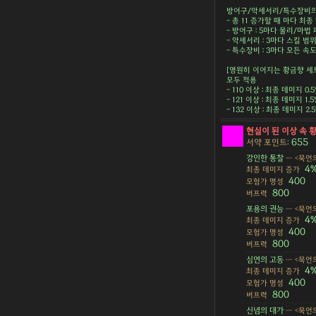
방어구/악세서리/특수장비의 
- 총 11 증가할 때 마다 최종 
- 방어구 : 5마다 물리/마법 피
- 악세서리 : 3마다 스킬 범위 
- 특수장비 : 3마다 모든 속도 
[영원히 이어지는 황금향 세
모두 적용
- 110 이상 : 최종 데미지 0.
- 121 이상 : 최종 데미지 1.
- 132 이상 : 최종 데미지 2
현실이 된 이상 속 
655
서약 포인트:
강인한 통찰
— <묵언의
4
최종 데미지 증가
400
모험가 명성
800
버프력
포용의 권능
— <묵언의
4
최종 데미지 증가
400
모험가 명성
800
버프력
심연의 고동
— <묵언의
4
최종 데미지 증가
400
모험가 명성
800
버프력
신념의 대가
— <묵언의