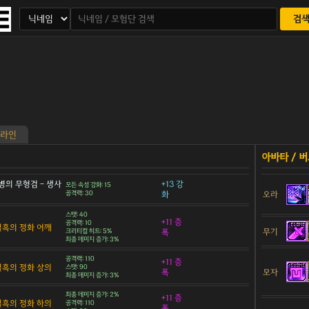
검
라인
병의 무형검 - 생사
+13 강
모든 속성 강화: 15
공격력: 30
화
오라
스탯: 40
+11 증
공격력: 10
 칠흑의 정화 어깨
무기
크리티컬 히트: 5%
폭
최종 데미지 증가: 3%
공격력: 110
+11 증
 칠흑의 정화 상의
스탯: 90
모자
폭
최종 데미지 증가: 3%
최종 데미지 증가: 2%
+11 증
 칠흑의 정화 하의
공격력: 110
폭