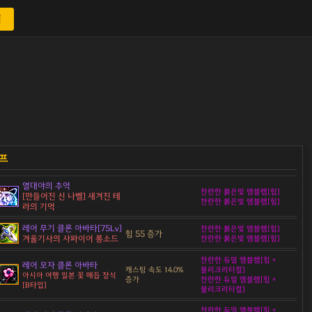
색
열대야의 추억
찬란한 붉은빛 엠블렘[힘]
[만들어진 신 나벨] 새겨진 테
찬란한 붉은빛 엠블렘[힘]
라의 기억
레어 무기 클론 아바타[75Lv]
찬란한 붉은빛 엠블렘[힘]
힘 55 증가
겨울기사의 사파이어 롱소드
찬란한 붉은빛 엠블렘[힘]
찬란한 듀얼 엠블렘[힘 +
레어 모자 클론 아바타
캐스팅 속도 14.0%
물리크리티컬]
아시아 여행 일본 꽃 매듭 장식
증가
찬란한 듀얼 엠블렘[힘 +
[B타입]
물리크리티컬]
찬란한 듀얼 엠블렘[힘 +