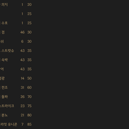
 의지
1
20
1
25
 수호
1
25
 검
46
30
러쉬
6
30
 스트랏슈
43
35
 속박
43
35
방어
43
35
섬광
14
50
 전조
31
60
 돌파
26
70
스트라이크
23
75
 분노
21
80
라잇 유니콘
7
85