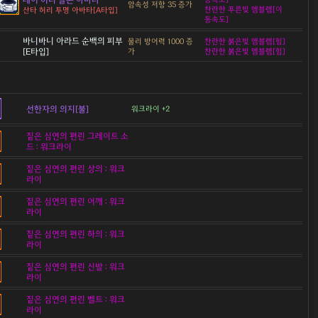
암속성 저항 35 증가
찬란한 푸른빛 엠블렘[이
산타 허리 투명 아바타[A타입]
동속도]
바니바니 아라드 순백의 피부
물리 방어력 1000 증
찬란한 붉은빛 엠블렘[힘]
[E타입]
가
찬란한 붉은빛 엠블렘[힘]
선한자의 의지[불]
워크라이 +2
짙은 심연의 편린 그레이트 소
드 : 워크라이
짙은 심연의 편린 상의 : 워크
라이
짙은 심연의 편린 어깨 : 워크
라이
짙은 심연의 편린 하의 : 워크
라이
짙은 심연의 편린 신발 : 워크
라이
짙은 심연의 편린 벨트 : 워크
라이