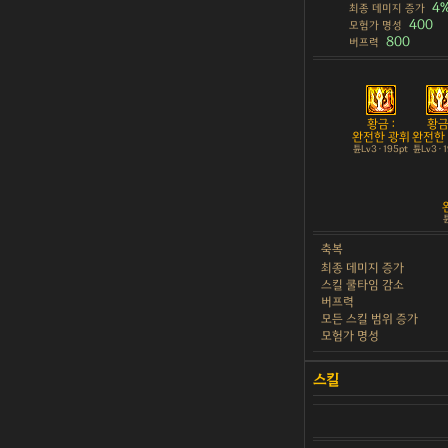
4
최종 데미지 증가
400
모험가 명성
800
버프력
황금 :
황금 
완전한 광휘
완전한
튠Lv3 · 195pt
튠Lv3 · 
튠
축복
최종 데미지 증가
스킬 쿨타임 감소
버프력
모든 스킬 범위 증가
모험가 명성