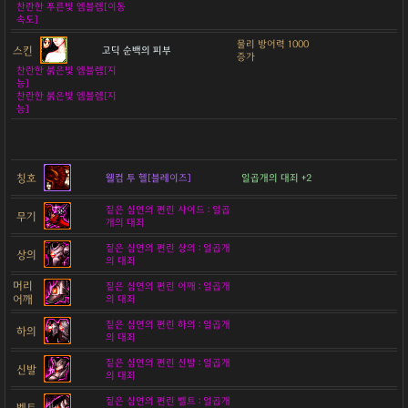
찬란한 푸른빛 엠블렘[이동
속도]
물리 방어력 1000
스킨
고딕 순백의 피부
증가
찬란한 붉은빛 엠블렘[지
능]
찬란한 붉은빛 엠블렘[지
능]
칭호
웰컴 투 헬[블레이즈]
일곱개의 대죄 +2
짙은 심연의 편린 사이드 : 일곱
무기
개의 대죄
짙은 심연의 편린 상의 : 일곱개
상의
의 대죄
머리
짙은 심연의 편린 어깨 : 일곱개
어깨
의 대죄
짙은 심연의 편린 하의 : 일곱개
하의
의 대죄
짙은 심연의 편린 신발 : 일곱개
신발
의 대죄
짙은 심연의 편린 벨트 : 일곱개
벨트