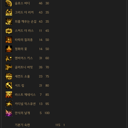
슬로스 바디
46
30
그리드 더 러커
43
35
죄를 깨우는 손길
43
35
스커드 더 라스
11
45
타락의 칠죄종
14
50
정화의 꽃
14
50
엔비어스 키스
31
60
글러트니 바밋
26
70
세컨드 소울
23
75
서드 립
21
80
라스트 제네시스
7
85
카디널 익스큐션
13
95
안식의 날개
5
100
기본기 숙련
115
1