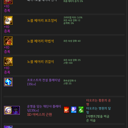
최종 데미지 증가: 2%
+10
증폭
크리티컬 히트: 3.0%
노블 페어리 보조장비
모든 속성 강화: 12
공격력: 3%
+10
증폭
노블 페어리 마법석
모든 속성 강화: 40
+10
증폭
모든 속성 강화: 25
노블 페어리 귀걸이
스탯: 100
+10
증폭
프로스트의 전설 플래티넘
화속성강화: 6
[35Lv]
스탯: 25
타오르는 황혼의 공
명
운명을 담는 재단사 플래티
타오르는 영원의 달
넘[35Lv]
빛
SD 어비스의 근원
[이벤트]빛을 머금
은 이슬