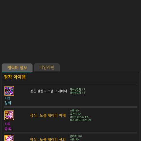
타임라인
캐릭터 정보
화속성강화: 15
검은 질병의 소울 프레데터
명속성강화: 15
+13
강화
스탯: 40
공격력: 10
잠식 : 노블 페어리 어깨
크리티컬 히트: 5%
최종 데미지 증가: 3%
+10
증폭
공격력: 110
잠식 : 노블 페어리 상의
스탯: 90