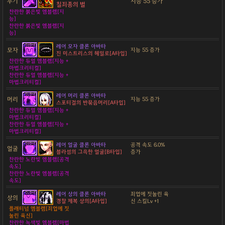
무기
지능 55 증가
칠죄종의 벌
찬란한 붉은빛 엠블렘[지
능]
찬란한 붉은빛 엠블렘[지
능]
레어 모자 클론 아바타
모자
지능 55 증가
진 미스트리스의 헤일로[A타입]
찬란한 듀얼 엠블렘[지능 +
마법크리티컬]
찬란한 듀얼 엠블렘[지능 +
마법크리티컬]
레어 머리 클론 아바타
머리
지능 55 증가
스포티걸의 반묶음머리[A타입]
찬란한 듀얼 엠블렘[지능 +
마법크리티컬]
찬란한 듀얼 엠블렘[지능 +
마법크리티컬]
레어 얼굴 클론 아바타
공격 속도 6.0%
얼굴
블라섬의 그윽한 얼굴[B타입]
증가
찬란한 노란빛 엠블렘[공격
속도]
찬란한 노란빛 엠블렘[공격
속도]
레어 상의 클론 아바타
죄업에 짓눌린 육
상의
경찰 제복 상의[A타입]
신 스킬Lv +1
플래티넘 엠블렘[죄업에 짓
눌린 육신]
찬란한 녹색빛 엠블렘[마법