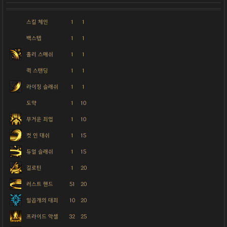
스킬 체인
1
1
백스텝
1
1
홀리 스매쉬
1
1
퀵 스탠딩
1
1
라이징 슬래쉬
1
1
도약
1
10
무거운 죄업
1
10
컷 인 대쉬
1
15
듀얼 슬래쉬
1
15
길로틴
1
20
러스트 핸드
51
20
일곱개의 대죄
10
20
프라이드 악셀
32
25