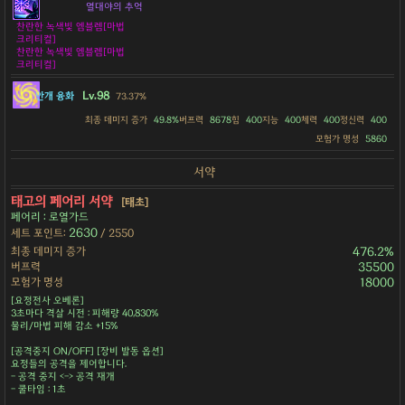
열대야의 추억
찬란한 녹색빛 엠블렘[마법
크리티컬]
찬란한 녹색빛 엠블렘[마법
크리티컬]
Lv.98
안개 융화
73.37%
최종 데미지 증가
49.8%
버프력
8678
힘
400
지능
400
체력
400
정신력
400
모험가 명성
5860
서약
태고의 페어리 서약
[태초]
페어리 : 로열가드
2630
세트 포인트:
/ 2550
최종 데미지 증가
476.2%
버프력
35500
모험가 명성
18000
[요정전사 오베론]
3초마다 격살 시전 : 피해량 40,830%
물리/마법 피해 감소 +15%
[공격중지 ON/OFF] [장비 발동 옵션]
요정들의 공격을 제어합니다.
- 공격 중지 <-> 공격 재개
- 쿨타임 : 1초