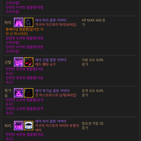
크리티컬]
찬란한 녹색빛 엠블렘[마법
크리티컬]
레어 하의 클론 아바타
HP MAX 400 증
하의
카구라 치즈루의 하의[A타입]
가
플래티넘 엠블렘[짊어진 자
의 낫 마스터리]
찬란한 녹색빛 엠블렘[마법
크리티컬]
찬란한 녹색빛 엠블렘[마법
크리티컬]
레어 신발 클론 아바타
이동 속도 6.0%
신발
레드 웨딩 슈즈
증가
찬란한 푸른빛 엠블렘[이동
속도]
찬란한 푸른빛 엠블렘[이동
속도]
목가
레어 목가슴 클론 아바타
공격 속도 6.0%
슴
진 미스트리스의 날개[A타입]
증가
찬란한 노란빛 엠블렘[공격
속도]
찬란한 노란빛 엠블렘[공격
속도]
레어 허리 클론 아바타
암속성 저항 35
허리
카구라 치즈루의 허리띠 투명아
증가
바타
찬란한 푸른빛 엠블렘[이동
속도]