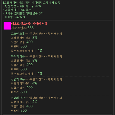
[로열 페어리 세트] 장착 시 아래의 효과 추가 발동
- 던전 입장 시 페어리 소울 +200
- 최종 데미지 1.9% 증가
- 오베론 [엘레멘탈 어택] 발동 추가
- 피해량 : 74,850%
태초로 인도하는 페어리 서약
655
서약 포인트:
고요한 호흡
— <묵언의 진의> - 첫 번째 진의
8%
스킬 쿨타임 감소
400
모험가 명성
800
버프력
4%
특수 오브젝트 데미지
자애의 마음
— <묵언의 진의> - 두 번째 진의
8%
스킬 쿨타임 감소
400
모험가 명성
800
버프력
4%
특수 오브젝트 데미지
심연의 고동
— <묵언의 진의> - 세 번째 진의
4%
최종 데미지 증가
400
모험가 명성
800
버프력
신념의 대가
— <묵언의 진의> - 네 번째 진의
4%
최종 데미지 증가
400
모험가 명성
800
버프력