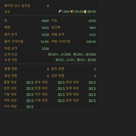
쿨타임 감소 실적용
0
속도
134%
126.4%
96.5%
힘
지능
4680
6550
체력
정신력
4624
4841
물리 공격
마법 공격
3358
4331
물리 크리티컬
마법 크리티컬
74.5%
108.5%
독립 공격
3358
공격 속성
화(351) , 수(326) , 명(341) , 암(326)
속성 저항
화(21) , 수(21) , 명(21) , 암(56)
출혈 전환
중독 전환
0
0
화상 전환
감전 전환
0
0
출혈 내성
중독 내성
화상 내성
30.5
30.5
30.5
감전 내성
빙결 내성
둔화 내성
30.5
30.5
30.5
기절 내성
저주 내성
암흑 내성
30.5
30.5
30.5
석화 내성
수면 내성
혼란 내성
30.5
30.5
30.5
구속 내성
30.5