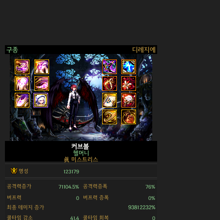
구종
디레지에
>
커브볼
헬머니
眞 미스트리스
명성
123179
공격력증가
공격력증폭
71104.5%
76%
버프력
버프력 증폭
0
0%
최종 데미지 증가
93812232%
쿨타임 감소
쿨타임 회복
41.4
0