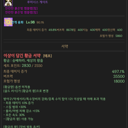
루미너스 게이트
찬란한 붉은빛 엠블렘[힘]
찬란한 붉은빛 엠블렘[힘]
Lv.98
안개 융화
90.1%
최종 데미지 증가
49.8%
버프력
8678
힘
400
지능
400
체력
400
정신력
400
모험가 명성
5860
서약
이상이 담긴 황금 서약
[태초]
황금 : 숭배하라, 세상의 왕을
2830
세트 포인트:
/ 2550
최종 데미지 증가
497.1%
버프력
35500
모험가 명성
18000
[황금향] 옵션 미적용
[골드 러시]가 [황금의 왕]으로 변경
방어구/악세서리/특수장비의 강화/증폭 수치 합이 121 이상일 때 아래 효과 적용
- 최종 데미지 10% 증가
- 스킬 범위 +30%
- 물리/마법 피해 감소 +15%
- 모든 속도 30%
- [황금의 왕] 사용 가능
[황금의 왕] [장비 발동 옵션]