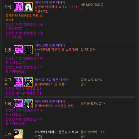
레어 하의 클론 아바타
HP MAX 400 증
하의
운명의 아르카나 요새의 기사 하
가
의[F타입]
플래티넘 엠블렘[임팩트 스
매쉬]
찬란한 듀얼 엠블렘[힘 + 물
리크리티컬]
찬란한 듀얼 엠블렘[힘 + 물
리크리티컬]
레어 신발 클론 아바타
신발
하이랜더의 견고한 롱 슈즈[D타
힘 55 증가
입]
찬란한 듀얼 엠블렘[공격속
도 + 이동속도]
찬란한 듀얼 엠블렘[공격속
도 + 이동속도]
목가
레어 목가슴 클론 아바타
공격 속도 6.0%
슴
플레이아데스 롱 머플러
증가
찬란한 옐로우 엠블렘[힘]
찬란한 옐로우 엠블렘[힘]
레어 허리 클론 아바타
허리
회피율 5.5% 증가
플레이아데스 오리엔탈 벨트
찬란한 듀얼 엠블렘[공격속
도 + 이동속도]
찬란한 듀얼 엠블렘[공격속
도 + 이동속도]
바니바니 아라드 진줏빛 피부[A
물리 방어력 1000
스킨
타입]
증가