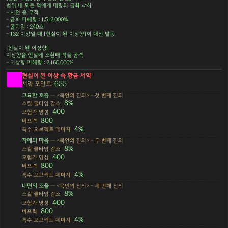
범위 내 모든 적에게 대량의 금화 낙하
- 시전 중 무적
- 금화 피해량 : 1,512,000%
- 쿨타임 : 240초
- 132 이상일 때 [현실이 된 이상향]이 대신 발동
[현실이 된 이상향]
이상향을 현실에 소환해 적을 공격
- 이상향 피해량 : 2,160,000%
현실이 된 이상 속 황금 서약
655
서약 포인트:
고요한 호흡
— <묵언의 진의> - 첫 번째 진의
8%
스킬 쿨타임 감소
400
모험가 명성
800
버프력
4%
특수 오브젝트 데미지
자애의 마음
— <묵언의 진의> - 두 번째 진의
8%
스킬 쿨타임 감소
400
모험가 명성
800
버프력
4%
특수 오브젝트 데미지
내면의 조율
— <묵언의 진의> - 세 번째 진의
8%
스킬 쿨타임 감소
400
모험가 명성
800
버프력
4%
특수 오브젝트 데미지