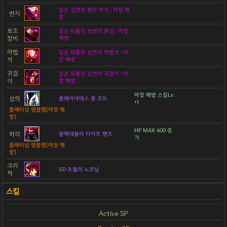
짙은 심연의 편린 반지 : 마창 해
반지
방
보조
짙은 뒤틀린 심연의 완장 : 마창
장비
해방
마법
짙은 뒤틀린 심연의 마법석 : 마
석
창 해방
귀걸
짙은 뒤틀린 심연의 귀걸이 : 마
이
창 해방
마창 해방 스킬Lv
상의
플레이아데스 롱 코트
+1
플래티넘 엠블렘[마창 해
방]
HP MAX 400 증
하의
블랙네뷸라 타이트 팬츠
가
플래티넘 엠블렘[마창 해
방]
크리
SD 초월의 노르닐
쳐
Active SP