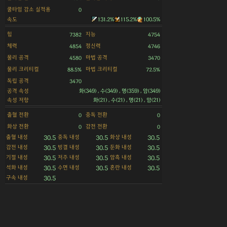
쿨타임 감소 실적용
0
속도
131.2%
115.2%
100.5%
힘
지능
7382
4754
체력
정신력
4854
4746
물리 공격
마법 공격
4580
3470
물리 크리티컬
마법 크리티컬
88.5%
72.5%
독립 공격
3470
공격 속성
화(349) , 수(349) , 명(359) , 암(349)
속성 저항
화(21) , 수(21) , 명(21) , 암(21)
출혈 전환
중독 전환
0
0
화상 전환
감전 전환
0
0
출혈 내성
중독 내성
화상 내성
30.5
30.5
30.5
감전 내성
빙결 내성
둔화 내성
30.5
30.5
30.5
기절 내성
저주 내성
암흑 내성
30.5
30.5
30.5
석화 내성
수면 내성
혼란 내성
30.5
30.5
30.5
구속 내성
30.5