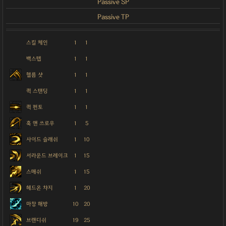
Passive SP
Passive TP
스킬 체인
1
1
백스텝
1
1
헬름 샷
1
1
퀵 스탠딩
1
1
퀵 펀토
1
1
훅 앤 쓰로우
1
5
사이드 슬래쉬
1
10
서라운드 브레이크
1
15
스매쉬
1
15
헤드온 챠지
1
20
마창 해방
10
20
브랜디쉬
19
25