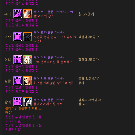
찬란한 붉은빛 엠블렘[힘]
레어 무기 클론 아바타[70Lv]
무기
힘 55 증가
반코츠의 무기
찬란한 붉은빛 엠블렘[힘]
찬란한 붉은빛 엠블렘[힘]
레어 모자 클론 아바타
모자
수인족 영웅 원숭이 머리장식[B
정신력 55 증가
타입]
찬란한 붉은빛 엠블렘[힘]
찬란한 붉은빛 엠블렘[힘]
레어 머리 클론 아바타
머리
정신력 55 증가
다크 셀레스티얼 롱 울프헤어
찬란한 붉은빛 엠블렘[힘]
찬란한 붉은빛 엠블렘[힘]
레어 얼굴 클론 아바타
공격 속도 6.0%
얼굴
하이랜더의 얇은 상처[D타입]
증가
찬란한 옐로우 엠블렘[힘]
찬란한 옐로우 엠블렘[힘]
레어 상의 클론 아바타
임팩트 스매쉬 스
상의
플레이아데스 롱 코트
킬Lv +1
플래티넘 엠블렘[임팩트 스
매쉬]
찬란한 듀얼 엠블렘[힘 + 물
리크리티컬]
찬란한 듀얼 엠블렘[힘 + 물
리크리티컬]