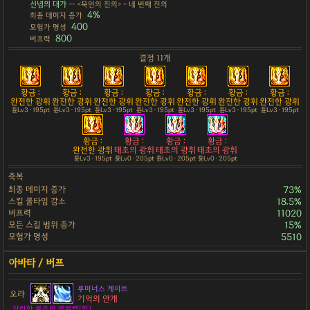
신념의 대가
— <묵언의 진의> - 네 번째 진의
4%
최종 데미지 증가
400
모험가 명성
800
버프력
결정 11개
황금 :
황금 :
황금 :
황금 :
황금 :
황금 :
황금 :
완전한 광휘
완전한 광휘
완전한 광휘
완전한 광휘
완전한 광휘
완전한 광휘
완전한 광휘
튠Lv3 · 195pt
튠Lv3 · 195pt
튠Lv3 · 195pt
튠Lv3 · 195pt
튠Lv3 · 195pt
튠Lv3 · 195pt
튠Lv3 · 195pt
황금 :
황금 :
황금 :
황금 :
완전한 광휘
태초의 광휘
태초의 광휘
태초의 광휘
튠Lv3 · 195pt
튠Lv0 · 205pt
튠Lv0 · 205pt
튠Lv0 · 205pt
축복
최종 데미지 증가
73%
스킬 쿨타임 감소
18.5%
버프력
11020
모든 스킬 범위 증가
15%
모험가 명성
5510
루미너스 게이트
오라
기억의 안개
찬란한 붉은빛 엠블렘[힘]