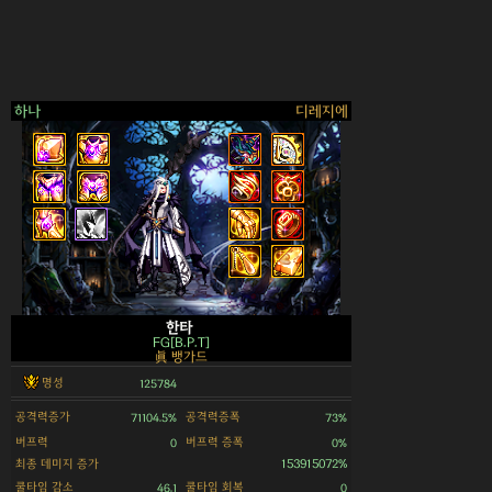
하나
디레지에
>
한타
FG[B.P.T]
眞 뱅가드
명성
125784
공격력증가
공격력증폭
71104.5%
73%
버프력
버프력 증폭
0
0%
최종 데미지 증가
153915072%
쿨타임 감소
쿨타임 회복
46.1
0