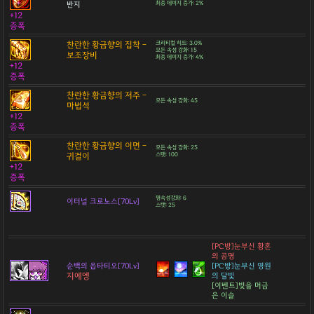
반지
최종 데미지 증가: 2%
+12
증폭
찬란한 황금향의 집착 -
크리티컬 히트: 3.0%
모든 속성 강화: 15
보조장비
최종 데미지 증가: 4%
+12
증폭
찬란한 황금향의 저주 -
모든 속성 강화: 45
마법석
+12
증폭
찬란한 황금향의 이면 -
모든 속성 강화: 25
귀걸이
스탯: 100
+12
증폭
명속성강화: 6
이터널 크로노스[70Lv]
스탯: 25
[PC방]눈부신 황혼
의 공명
순백의 옵타티오[70Lv]
[PC방]눈부신 영원
지에엥
의 달빛
[이벤트]빛을 머금
은 이슬