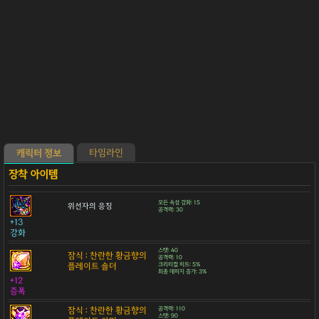
타임라인
캐릭터 정보
모든 속성 강화: 15
위선자의 응징
공격력: 30
+13
강화
스탯: 40
잠식 : 찬란한 황금향의
공격력: 10
플레이트 숄더
크리티컬 히트: 5%
최종 데미지 증가: 3%
+12
증폭
잠식 : 찬란한 황금향의
공격력: 110
스탯: 90