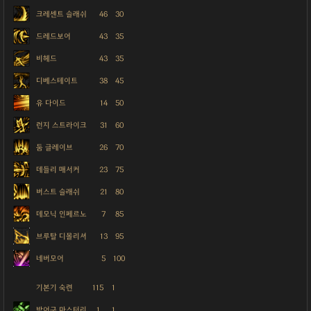
크레센트 슬래쉬
46
30
드레드보어
43
35
비헤드
43
35
디베스테이트
38
45
유 다이드
14
50
런지 스트라이크
31
60
둠 글레이브
26
70
데들리 매서커
23
75
버스트 슬래쉬
21
80
데모닉 인페르노
7
85
브루탈 디몰리셔
13
95
네버모어
5
100
기본기 숙련
115
1
방어구 마스터리
1
1