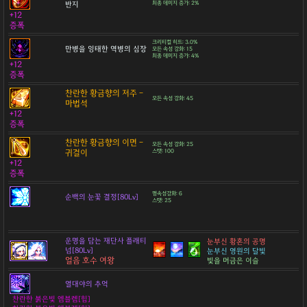
반지
최종 데미지 증가: 2%
+12
증폭
크리티컬 히트: 3.0%
만병을 잉태한 역병의 심장
모든 속성 강화: 15
최종 데미지 증가: 4%
+12
증폭
찬란한 황금향의 저주 -
모든 속성 강화: 45
마법석
+12
증폭
찬란한 황금향의 이면 -
모든 속성 강화: 25
귀걸이
스탯: 100
+12
증폭
명속성강화: 6
순백의 눈꽃 결정[80Lv]
스탯: 25
운명을 담는 재단사 플래티
눈부신 황혼의 공명
넘[80Lv]
눈부신 영원의 달빛
얼음 호수 여왕
빛을 머금은 이슬
열대야의 추억
찬란한 붉은빛 엠블렘[힘]