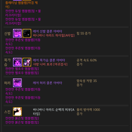
플래티넘 엠블렘[마검 제
어]
찬란한 듀얼 엠블렘[힘 + 물
리크리티컬]
찬란한 듀얼 엠블렘[힘 + 물
리크리티컬]
레어 신발 클론 아바타
신발
힘 55 증가
바니바니 아라드 하이힐[A타입]
찬란한 푸른빛 엠블렘[이동
속도]
찬란한 푸른빛 엠블렘[이동
속도]
목가
레어 목가슴 클론 아바타
공격 속도 6.0%
슴
샤방 나비 효과 [여귀검사]
증가
찬란한 옐로우 엠블렘[힘]
찬란한 옐로우 엠블렘[힘]
암속성 저항 35
허리
레어 허리 클론 아바타
증가
찬란한 푸른빛 엠블렘[이동
속도]
찬란한 푸른빛 엠블렘[이동
속도]
바니바니 아라드 순백의 피부[A
물리 방어력 1000
스킨
타입]
증가
찬란한 붉은빛 엠블렘[힘]
찬란한 붉은빛 엠블렘[힘]