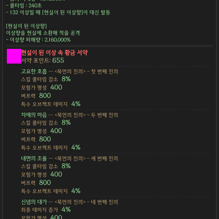
- 쿨타임 : 240초
- 132 이상일 때 [현실이 된 이상향]이 대신 발동
[현실이 된 이상향]
이상향을 현실에 소환해 적을 공격
- 이상향 피해량 : 2,160,000%
현실이 된 이상 속 황금 서약
655
서약 포인트:
고요한 호흡
— <묵언의 진의> - 첫 번째 진의
8%
스킬 쿨타임 감소
400
모험가 명성
800
버프력
4%
특수 오브젝트 데미지
자애의 마음
— <묵언의 진의> - 두 번째 진의
8%
스킬 쿨타임 감소
400
모험가 명성
800
버프력
4%
특수 오브젝트 데미지
내면의 조율
— <묵언의 진의> - 세 번째 진의
8%
스킬 쿨타임 감소
400
모험가 명성
800
버프력
4%
특수 오브젝트 데미지
신념의 대가
— <묵언의 진의> - 네 번째 진의
4%
최종 데미지 증가
400
모험가 명성