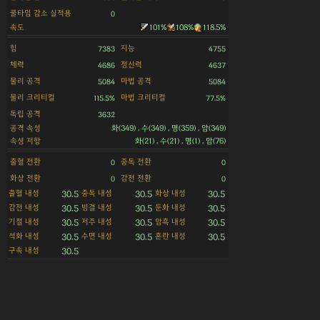
쿨타임 감소 실적용
0
속도
101%
108%
118.5%
힘
지능
7383
4755
체력
정신력
4686
4637
물리 공격
마법 공격
5084
5084
물리 크리티컬
마법 크리티컬
115.5%
77.5%
독립 공격
3632
공격 속성
화(349) , 수(349) , 명(359) , 암(349)
속성 저항
화(21) , 수(21) , 명(1) , 암(76)
출혈 전환
중독 전환
0
0
화상 전환
감전 전환
0
0
출혈 내성
중독 내성
화상 내성
30.5
30.5
30.5
감전 내성
빙결 내성
둔화 내성
30.5
30.5
30.5
기절 내성
저주 내성
암흑 내성
30.5
30.5
30.5
석화 내성
수면 내성
혼란 내성
30.5
30.5
30.5
구속 내성
30.5