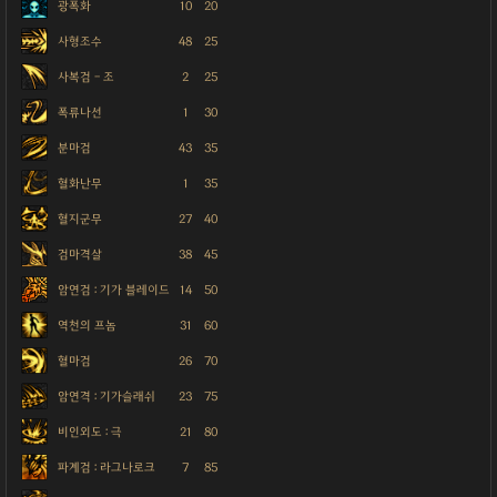
광폭화
10
20
사형조수
48
25
사복검 - 조
2
25
폭류나선
1
30
분마검
43
35
혈화난무
1
35
혈지군무
27
40
검마격살
38
45
암연검 : 기가 블레이드
14
50
역천의 프놈
31
60
혈마검
26
70
암연격 : 기가슬래쉬
23
75
비인외도 : 극
21
80
파계검 : 라그나로크
7
85