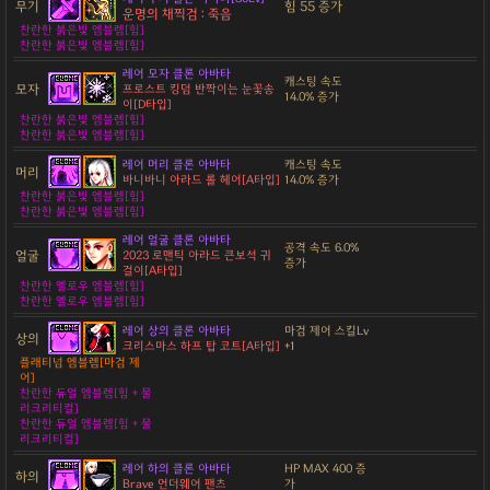
무기
힘 55 증가
운명의 채찍검 : 죽음
찬란한 붉은빛 엠블렘[힘]
찬란한 붉은빛 엠블렘[힘]
레어 모자 클론 아바타
캐스팅 속도
모자
프로스트 킹덤 반짝이는 눈꽃송
14.0% 증가
이[D타입]
찬란한 붉은빛 엠블렘[힘]
찬란한 붉은빛 엠블렘[힘]
레어 머리 클론 아바타
캐스팅 속도
머리
바니바니 아라드 롤 헤어[A타입]
14.0% 증가
찬란한 붉은빛 엠블렘[힘]
찬란한 붉은빛 엠블렘[힘]
레어 얼굴 클론 아바타
공격 속도 6.0%
얼굴
2023 로맨틱 아라드 큰보석 귀
증가
걸이[A타입]
찬란한 옐로우 엠블렘[힘]
찬란한 옐로우 엠블렘[힘]
레어 상의 클론 아바타
마검 제어 스킬Lv
상의
크리스마스 하프 탑 코트[A타입]
+1
플래티넘 엠블렘[마검 제
어]
찬란한 듀얼 엠블렘[힘 + 물
리크리티컬]
찬란한 듀얼 엠블렘[힘 + 물
리크리티컬]
레어 하의 클론 아바타
HP MAX 400 증
하의
Brave 언더웨어 팬츠
가