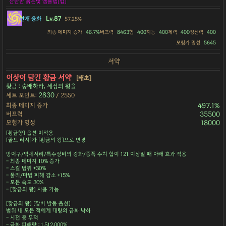
찬란한 붉은빛 엠블렘[힘]
Lv.87
안개 융화
57.25%
최종 데미지 증가
46.7%
버프력
8463
힘
400
지능
400
체력
400
정신력
400
모험가 명성
5645
서약
이상이 담긴 황금 서약
[태초]
황금 : 숭배하라, 세상의 왕을
2830
세트 포인트:
/ 2550
최종 데미지 증가
497.1%
버프력
35500
모험가 명성
18000
[황금향] 옵션 미적용
[골드 러시]가 [황금의 왕]으로 변경
방어구/악세서리/특수장비의 강화/증폭 수치 합이 121 이상일 때 아래 효과 적용
- 최종 데미지 10% 증가
- 스킬 범위 +30%
- 물리/마법 피해 감소 +15%
- 모든 속도 30%
- [황금의 왕] 사용 가능
[황금의 왕] [장비 발동 옵션]
범위 내 모든 적에게 대량의 금화 낙하
- 시전 중 무적
- 금화 피해량 : 1,512,000%