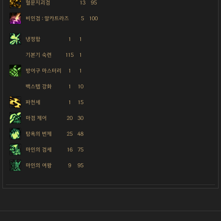
혈문지괴검
13
95
비인검 : 알카트라즈
5
100
냉정함
1
1
기본기 숙련
115
1
방어구 마스터리
1
1
백스텝 강화
1
10
파천세
1
15
마검 제어
20
30
탐욕의 번제
25
48
마인의 검세
16
75
마인의 여왕
9
95