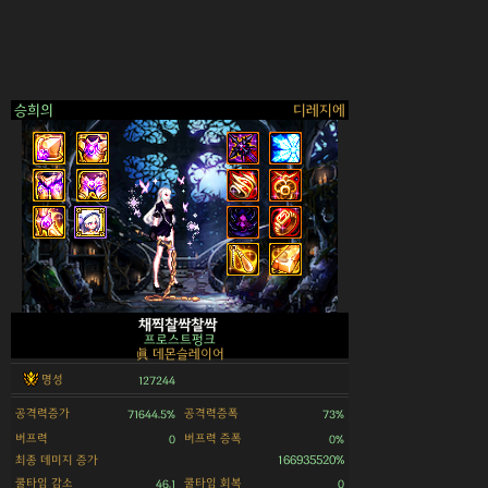
승희의
디레지에
>
채찍찰싹찰싹
프로스트펑크
眞 데몬슬레이어
명성
127244
공격력증가
공격력증폭
71644.5%
73%
버프력
버프력 증폭
0
0%
최종 데미지 증가
166935520%
쿨타임 감소
쿨타임 회복
46.1
0