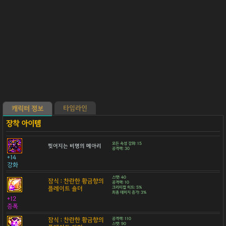
타임라인
캐릭터 정보
모든 속성 강화: 15
찢어지는 비명의 메아리
공격력: 30
+14
강화
스탯: 40
잠식 : 찬란한 황금향의
공격력: 10
플레이트 숄더
크리티컬 히트: 5%
최종 데미지 증가: 3%
+12
증폭
잠식 : 찬란한 황금향의
공격력: 110
스탯: 90