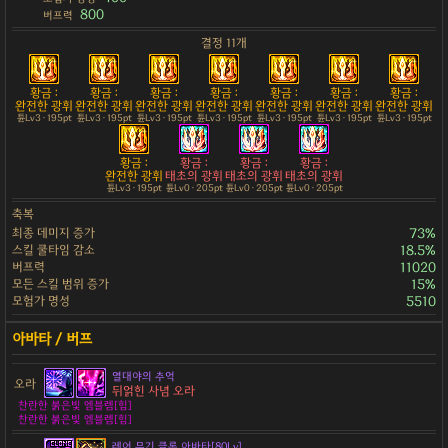
800
버프력
결정 11개
황금 :
황금 :
황금 :
황금 :
황금 :
황금 :
황금 :
완전한 광휘
완전한 광휘
완전한 광휘
완전한 광휘
완전한 광휘
완전한 광휘
완전한 광휘
튠Lv3 · 195pt
튠Lv3 · 195pt
튠Lv3 · 195pt
튠Lv3 · 195pt
튠Lv3 · 195pt
튠Lv3 · 195pt
튠Lv3 · 195pt
황금 :
황금 :
황금 :
황금 :
완전한 광휘
태초의 광휘
태초의 광휘
태초의 광휘
튠Lv3 · 195pt
튠Lv0 · 205pt
튠Lv0 · 205pt
튠Lv0 · 205pt
축복
최종 데미지 증가
73%
스킬 쿨타임 감소
18.5%
버프력
11020
모든 스킬 범위 증가
15%
모험가 명성
5510
열대야의 추억
오라
뒤얽힌 사념 오라
찬란한 붉은빛 엠블렘[힘]
찬란한 붉은빛 엠블렘[힘]
레어 무기 클론 아바타[80Lv]