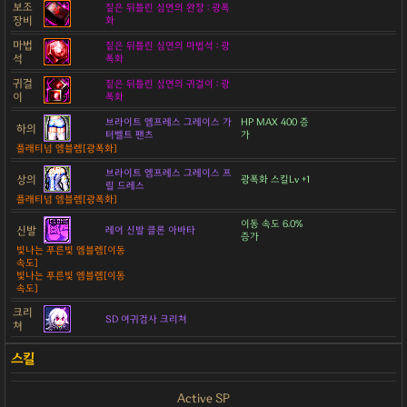
보조
짙은 뒤틀린 심연의 완장 : 광폭
장비
화
마법
짙은 뒤틀린 심연의 마법석 : 광
석
폭화
귀걸
짙은 뒤틀린 심연의 귀걸이 : 광
이
폭화
브라이트 엠프레스 그레이스 가
HP MAX 400 증
하의
터벨트 팬츠
가
플래티넘 엠블렘[광폭화]
브라이트 엠프레스 그레이스 프
상의
광폭화 스킬Lv +1
릴 드레스
플래티넘 엠블렘[광폭화]
이동 속도 6.0%
신발
레어 신발 클론 아바타
증가
빛나는 푸른빛 엠블렘[이동
속도]
빛나는 푸른빛 엠블렘[이동
속도]
크리
SD 여귀검사 크리쳐
쳐
Active SP