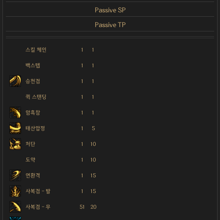
Passive SP
Passive TP
스킬 체인
1
1
백스텝
1
1
승천검
1
1
퀵 스탠딩
1
1
암흑참
1
1
태산압정
1
5
처단
1
10
도약
1
10
연환격
1
15
사복검 - 발
1
15
사복검 - 무
51
20