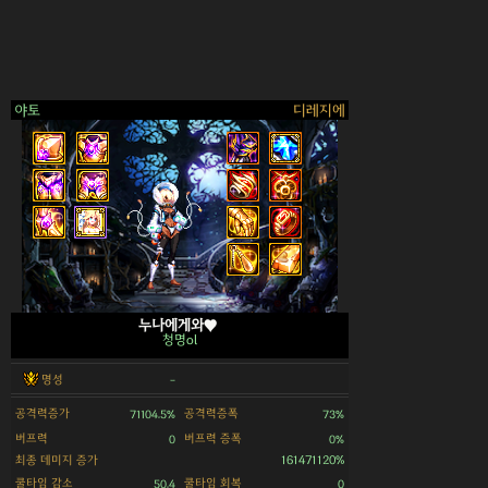
야토
디레지에
>
누나에게와♥
청명ol
명성
-
공격력증가
공격력증폭
71104.5%
73%
버프력
버프력 증폭
0
0%
최종 데미지 증가
161471120%
쿨타임 감소
쿨타임 회복
50.4
0