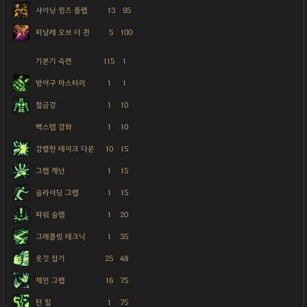
샤이닝 윙즈 플랩
13
95
피날레 오브 더 퀸
5
100
기본기 숙련
115
1
방어구 마스터리
1
1
철금강
1
10
백스텝 강화
1
10
강렬한 테이크 다운
10
15
그랩 캐넌
1
15
슬라이딩 그랩
1
15
파워 슬램
1
20
그래플링 테크닉
1
35
옷깃 잡기
25
48
체인 그랩
16
75
턴 힐
1
75