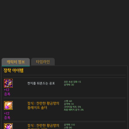
타임라인
캐릭터 정보
모든 속성 강화: 15
천지를 뒤흔드는 공포
공격력: 30
+12
증폭
스탯: 40
잠식 : 찬란한 황금향의
공격력: 10
플레이트 숄더
크리티컬 히트: 5%
최종 데미지 증가: 3%
+12
증폭
잠식 : 찬란한 황금향의
공격력: 110
스탯: 90