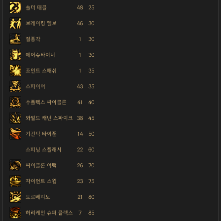
숄더 태클
48
25
브레이킹 엘보
46
30
질풍각
1
30
에어슈타이너
1
30
조인트 스매쉬
1
35
스파이어
43
35
수플렉스 싸이클론
41
40
와일드 캐넌 스파이크
38
45
기간틱 타이푼
14
50
스피닝 스플래시
22
60
싸이클론 어택
26
70
자이언트 스윙
23
75
토르베지노
21
80
허리케인 슈퍼 플렉스
7
85