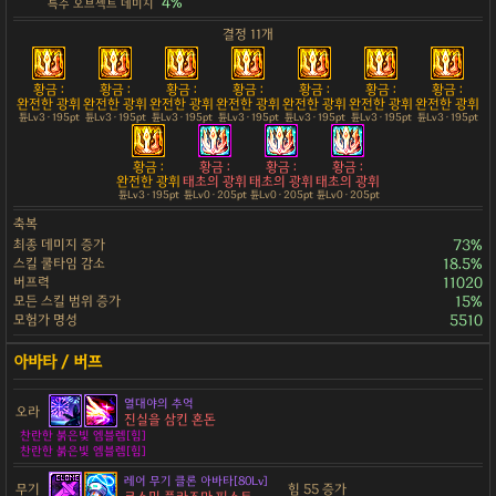
4%
특수 오브젝트 데미지
결정 11개
황금 :
황금 :
황금 :
황금 :
황금 :
황금 :
황금 :
완전한 광휘
완전한 광휘
완전한 광휘
완전한 광휘
완전한 광휘
완전한 광휘
완전한 광휘
튠Lv3 · 195pt
튠Lv3 · 195pt
튠Lv3 · 195pt
튠Lv3 · 195pt
튠Lv3 · 195pt
튠Lv3 · 195pt
튠Lv3 · 195pt
황금 :
황금 :
황금 :
황금 :
완전한 광휘
태초의 광휘
태초의 광휘
태초의 광휘
튠Lv3 · 195pt
튠Lv0 · 205pt
튠Lv0 · 205pt
튠Lv0 · 205pt
축복
최종 데미지 증가
73%
스킬 쿨타임 감소
18.5%
버프력
11020
모든 스킬 범위 증가
15%
모험가 명성
5510
열대야의 추억
오라
진실을 삼킨 혼돈
찬란한 붉은빛 엠블렘[힘]
찬란한 붉은빛 엠블렘[힘]
레어 무기 클론 아바타[80Lv]
무기
힘 55 증가