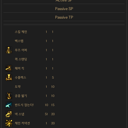
Active SP
Passive SP
Passive TP
스킬 체인
1
1
백스텝
1
1
무즈 어퍼
1
1
퀵 스탠딩
1
1
해머 킥
1
1
수플렉스
1
5
도약
1
10
공중 밟기
1
10
반드시 잡는다!
10
15
넥 스냅
51
20
체인 커넥션
1
20