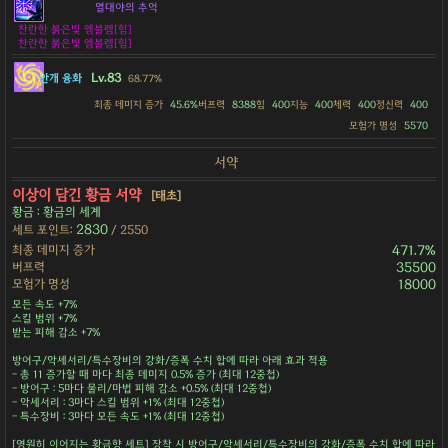
열대야의 추억
찬란한 붉은빛 엠블렘[힘]
찬란한 붉은빛 엠블렘[힘]
Lv.83
안개 융화
68.77%
최종 데미지 증가
45.6%
버프력
8388
힘
400
지능
400
체력
400
정신력
400
모험가 명성
5570
서약
이상이 담긴 황금 서약
[태초]
황금 : 황금의 세계
2830
세트 포인트:
/ 2550
최종 데미지 증가
471.7%
버프력
35500
모험가 명성
18000
모든 속도 +7%
스킬 범위 +7%
받는 피해 감소 +7%
방어구/악세서리/특수장비의 강화/증폭 수치 합에 따라 아래 효과 적용
- 총 11 증가할 때 마다 최종 데미지 0.5% 증가 (최대 12중첩)
- 방어구 : 5마다 물리/마법 피해 감소 +0.5% (최대 12중첩)
- 악세서리 : 3마다 스킬 범위 +1% (최대 12중첩)
- 특수장비 : 3마다 모든 속도 +1% (최대 12중첩)
[영원히 이어지는 황금향 세트] 장착 시 방어구/악세서리/특수장비의 강화/증폭 수치 합에 따라