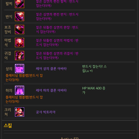
짙은 심연의 편린 팔찌 : 반드시
팔찌
잡는다!(여)
짙은 심연의 편린 반지 : 반드시
반지
잡는다!(여)
보조
짙은 뒤틀린 심연의 완장 : 반드
장비
시 잡는다!(여)
마법
짙은 뒤틀린 심연의 마법석 : 반
석
드시 잡는다!(여)
귀걸
짙은 뒤틀린 심연의 귀걸이 : 반
이
드시 잡는다!(여)
반드시 잡는다! 스
상의
레어 상의 클론 아바타
킬Lv +1
플래티넘 엠블렘[반드시 잡
는다!](여)
HP MAX 400 증
하의
레어 하의 클론 아바타
가
플래티넘 엠블렘[반드시 잡
는다!](여)
크리
궁사 빅토리아
쳐