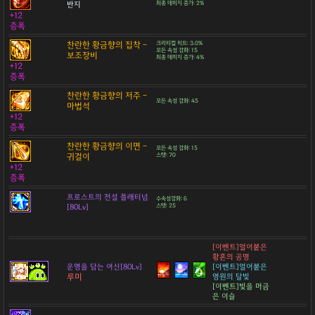
반지
최종 데미지 증가: 2%
+12
증폭
찬란한 황금향의 집착 -
크리티컬 히트: 3.0%
모든 속성 강화: 15
보조장비
최종 데미지 증가: 4%
+12
증폭
찬란한 황금향의 저주 -
모든 속성 강화: 45
마법석
+12
증폭
찬란한 황금향의 이면 -
모든 속성 강화: 15
귀걸이
스탯: 70
+12
증폭
프로스트의 전설 플래티넘
수속성강화: 6
[80Lv]
스탯: 25
[이벤트]얼어붙은
황혼의 공명
운명을 담는 여신[80Lv]
[이벤트]얼어붙은
루미
영원의 달빛
[이벤트]빛을 머금
은 이슬