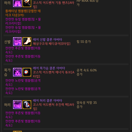
HP MAX 400 증
하의
코스믹 어드벤처 기동 팬츠[A타
가
입]
플래티넘 엠블렘[강렬한 테
이크 다운](여)
찬란한 듀얼 엠블렘[힘 + 물
리크리티컬]
찬란한 듀얼 엠블렘[힘 + 물
리크리티컬]
레어 신발 클론 아바타
신발
힘 55 증가
해상구조대 페디큐어[E타입]
찬란한 푸른빛 엠블렘[이동
속도]
찬란한 푸른빛 엠블렘[이동
속도]
레어 목가슴 클론 아바타
목가
공격 속도 6.0%
코스믹 어드벤처 에너지 튜브[A
슴
증가
타입]
찬란한 노란빛 엠블렘[공격
속도]
찬란한 노란빛 엠블렘[공격
속도]
레어 허리 클론 아바타
암속성 저항 35
허리
코스믹 어드벤처 추진력 팩[A타
증가
입]
찬란한 푸른빛 엠블렘[이동
속도]
찬란한 푸른빛 엠블렘[이동
속도]