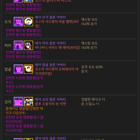
코스믹 플라즈마 피스트
찬란한 붉은빛 엠블렘[힘]
찬란한 붉은빛 엠블렘[힘]
레어 모자 클론 아바타
캐스팅 속도
모자
코스믹 어드벤처 버블 헬멧[A타
14.0% 증가
입]
찬란한 붉은빛 엠블렘[힘]
찬란한 붉은빛 엠블렘[힘]
레어 머리 클론 아바타
캐스팅 속도
머리
바니바니 아라드 뱅 헤어[A타입]
14.0% 증가
찬란한 붉은빛 엠블렘[힘]
찬란한 붉은빛 엠블렘[힘]
레어 얼굴 클론 아바타
공격 속도 6.0%
얼굴
코스믹 어드벤처 오퍼레이터 마
증가
이크[E타입]
찬란한 노란빛 엠블렘[공격
속도]
찬란한 노란빛 엠블렘[공격
속도]
레어 상의 클론 아바타
강렬한 테이크 다
상의
블루 소울이터 숏 자켓
운 스킬Lv +1
플래티넘 엠블렘[강렬한 테
이크 다운](여)
찬란한 듀얼 엠블렘[힘 + 물
리크리티컬]
찬란한 듀얼 엠블렘[힘 + 물
리크리티컬]
레어 하의 클론 아바타