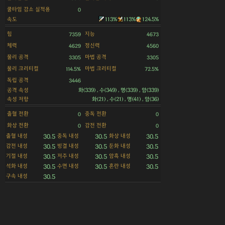
쿨타임 감소 실적용
0
속도
113%
113%
124.5%
힘
지능
7359
4673
체력
정신력
4629
4560
물리 공격
마법 공격
3305
3305
물리 크리티컬
마법 크리티컬
114.5%
72.5%
독립 공격
3446
공격 속성
화(339) , 수(349) , 명(339) , 암(339)
속성 저항
화(21) , 수(21) , 명(41) , 암(36)
출혈 전환
중독 전환
0
0
화상 전환
감전 전환
0
0
출혈 내성
중독 내성
화상 내성
30.5
30.5
30.5
감전 내성
빙결 내성
둔화 내성
30.5
30.5
30.5
기절 내성
저주 내성
암흑 내성
30.5
30.5
30.5
석화 내성
수면 내성
혼란 내성
30.5
30.5
30.5
구속 내성
30.5