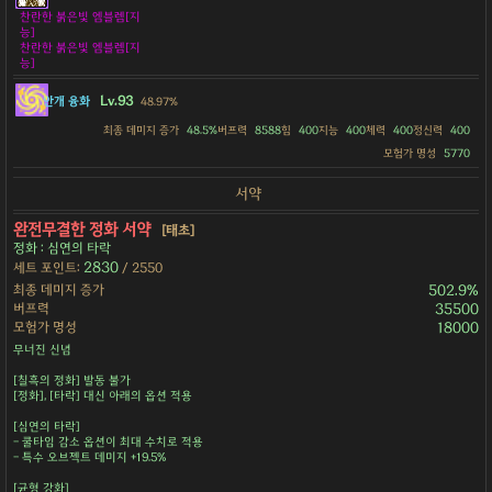
찬란한 붉은빛 엠블렘[지
능]
찬란한 붉은빛 엠블렘[지
능]
Lv.93
안개 융화
48.97%
최종 데미지 증가
48.5%
버프력
8588
힘
400
지능
400
체력
400
정신력
400
모험가 명성
5770
서약
완전무결한 정화 서약
[태초]
정화 : 심연의 타락
2830
세트 포인트:
/ 2550
최종 데미지 증가
502.9%
버프력
35500
모험가 명성
18000
무너진 신념
[칠흑의 정화] 발동 불가
[정화], [타락] 대신 아래의 옵션 적용
[심연의 타락]
- 쿨타임 감소 옵션이 최대 수치로 적용
- 특수 오브젝트 데미지 +19.5%
[균형 강화]