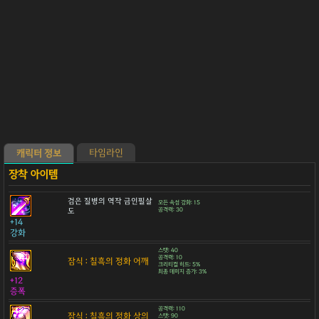
타임라인
캐릭터 정보
검은 질병의 역작 금인필살
모든 속성 강화: 15
도
공격력: 30
+14
강화
스탯: 40
공격력: 10
잠식 : 칠흑의 정화 어깨
크리티컬 히트: 5%
최종 데미지 증가: 3%
+12
증폭
공격력: 110
잠식 : 칠흑의 정화 상의
스탯: 90