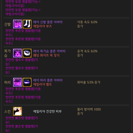
찬란한 듀얼 엠블렘[지능 +
마법크리티컬]
찬란한 듀얼 엠블렘[지능 +
마법크리티컬]
레어 신발 클론 아바타
이동 속도 6.0%
신발
에밀리아 부츠
증가
찬란한 푸른빛 엠블렘[이동
속도]
찬란한 푸른빛 엠블렘[이동
속도]
목가
레어 목가슴 클론 아바타
공격 속도 6.0%
슴
웨딩 화이트 목 장식
증가
찬란한 옐로우 엠블렘[지
능]
찬란한 옐로우 엠블렘[지
능]
레어 허리 클론 아바타
허리
회피율 5.5% 증가
에밀리아 벨트
찬란한 푸른빛 엠블렘[이동
속도]
찬란한 푸른빛 엠블렘[이동
속도]
물리 방어력 1000
스킨
에밀리아 건강한 피부
증가
찬란한 붉은빛 엠블렘[지
능]
찬란한 붉은빛 엠블렘[지
능]