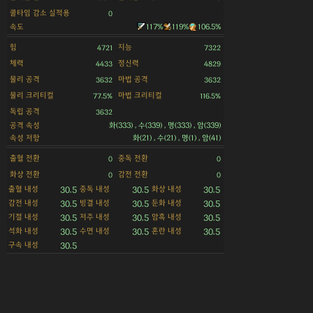
쿨타임 감소 실적용
0
속도
117%
119%
106.5%
힘
지능
4721
7322
체력
정신력
4433
4829
물리 공격
마법 공격
3632
3632
물리 크리티컬
마법 크리티컬
77.5%
116.5%
독립 공격
3632
공격 속성
화(333) , 수(339) , 명(333) , 암(339)
속성 저항
화(21) , 수(21) , 명(1) , 암(41)
출혈 전환
중독 전환
0
0
화상 전환
감전 전환
0
0
출혈 내성
중독 내성
화상 내성
30.5
30.5
30.5
감전 내성
빙결 내성
둔화 내성
30.5
30.5
30.5
기절 내성
저주 내성
암흑 내성
30.5
30.5
30.5
석화 내성
수면 내성
혼란 내성
30.5
30.5
30.5
구속 내성
30.5