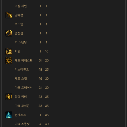
스킬 체인
1
1
암흑참
1
1
백스텝
1
1
승천검
1
1
퀵 스탠딩
1
1
처단
1
10
섀도 하베스트
51
20
리스레인트
48
25
섀도 스윕
46
30
다크 트레이서
31
30
블랙 미러
43
35
다크 코히즌
43
35
컨제스트
1
35
다크 스플릿
4
40