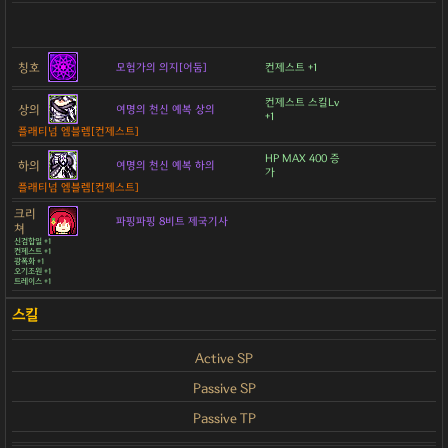
칭호
모험가의 의지[어둠]
컨제스트 +1
컨제스트 스킬Lv
상의
여명의 천신 예복 상의
+1
플래티넘 엠블렘[컨제스트]
HP MAX 400 증
하의
여명의 천신 예복 하의
가
플래티넘 엠블렘[컨제스트]
크리
파핑파핑 8비트 제국기사
쳐
신검합일 +1
컨제스트 +1
광폭화 +1
오기조원 +1
트레이스 +1
Active SP
Passive SP
Passive TP