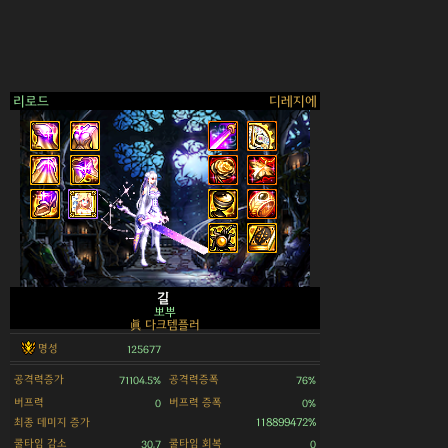
리로드
디레지에
>
길
뽀뿌
眞 다크템플러
명성
125677
공격력증가
공격력증폭
71104.5%
76%
버프력
버프력 증폭
0
0%
최종 데미지 증가
118899472%
쿨타임 감소
쿨타임 회복
30.7
0