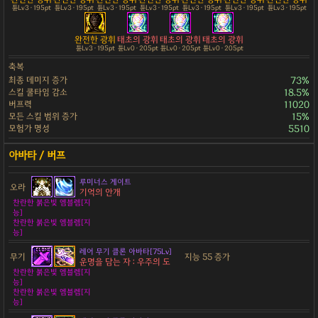
튠Lv3 · 195pt
튠Lv3 · 195pt
튠Lv3 · 195pt
튠Lv3 · 195pt
튠Lv3 · 195pt
튠Lv3 · 195pt
튠Lv3 · 195pt
완전한 광휘
태초의 광휘
태초의 광휘
태초의 광휘
튠Lv3 · 195pt
튠Lv0 · 205pt
튠Lv0 · 205pt
튠Lv0 · 205pt
축복
최종 데미지 증가
73%
스킬 쿨타임 감소
18.5%
버프력
11020
모든 스킬 범위 증가
15%
모험가 명성
5510
루미너스 게이트
오라
기억의 안개
찬란한 붉은빛 엠블렘[지
능]
찬란한 붉은빛 엠블렘[지
능]
레어 무기 클론 아바타[75Lv]
무기
지능 55 증가
운명을 담는 자 : 우주의 도
찬란한 붉은빛 엠블렘[지
능]
찬란한 붉은빛 엠블렘[지
능]