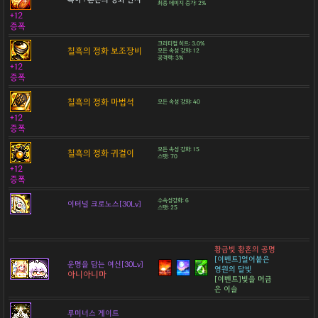
최종 데미지 증가: 2%
+12
증폭
크리티컬 히트: 3.0%
칠흑의 정화 보조장비
모든 속성 강화: 12
공격력: 3%
+12
증폭
칠흑의 정화 마법석
모든 속성 강화: 40
+12
증폭
모든 속성 강화: 15
칠흑의 정화 귀걸이
스탯: 70
+12
증폭
수속성강화: 6
이터널 크로노스[30Lv]
스탯: 25
황금빛 황혼의 공명
[이벤트]얼어붙은
운명을 담는 여신[30Lv]
영원의 달빛
아니아니마
[이벤트]빛을 머금
은 이슬
루미너스 게이트