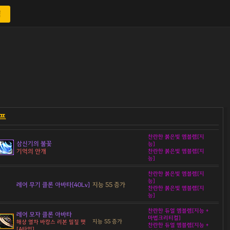
색
찬란한 붉은빛 엠블렘[지
삼신기의 불꽃
능]
기억의 안개
찬란한 붉은빛 엠블렘[지
능]
찬란한 붉은빛 엠블렘[지
능]
레어 무기 클론 아바타[40Lv]
지능 55 증가
찬란한 붉은빛 엠블렘[지
능]
찬란한 듀얼 엠블렘[지능 +
레어 모자 클론 아바타
마법크리티컬]
지능 55 증가
해상 열차 바캉스 리본 밀짚 햇
찬란한 듀얼 엠블렘[지능 +
[A타입]