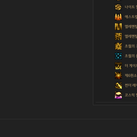
나이트 
애스트럴
엘레멘탈
엘레멘
초월의
초월의 
더 게이
제6원
썬더 레
코스믹