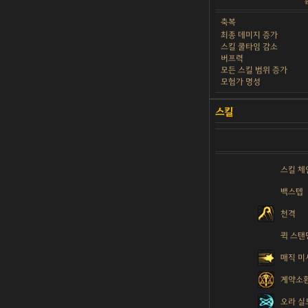
튠
축복
최종 데미지 증가
스킬 쿨타임 감소
버프력
모든 스킬 범위 증가
모험가 명성
스킬 체
백스텝
천격
퀵 스탠
매직 미
계약소환
오라 실