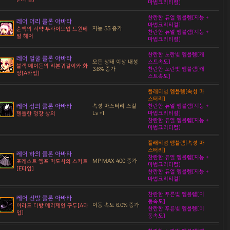
마법크리티컬]
찬란한 듀얼 엠블렘[지능 +
레어 머리 클론 아바타
마법크리티컬]
지능 55 증가
순백의 서약 투사이드업 트윈테
찬란한 듀얼 엠블렘[지능 +
일 헤어
마법크리티컬]
찬란한 노란빛 엠블렘[캐
레어 얼굴 클론 아바타
모든 상태 이상 내성
스트속도]
블랙 메이든의 리본귀걸이와 화
3.6% 증가
찬란한 노란빛 엠블렘[캐
장[A타입]
스트속도]
플래티넘 엠블렘[속성 마
스터리]
레어 상의 클론 아바타
속성 마스터리 스킬
찬란한 듀얼 엠블렘[지능 +
Lv +1
마법크리티컬]
젠틀한 정장 상의
찬란한 듀얼 엠블렘[지능 +
마법크리티컬]
플래티넘 엠블렘[속성 마
스터리]
레어 하의 클론 아바타
찬란한 듀얼 엠블렘[지능 +
MP MAX 400 증가
포레스트 엘프 마도사의 스커트
마법크리티컬]
[E타입]
찬란한 듀얼 엠블렘[지능 +
마법크리티컬]
찬란한 푸른빛 엠블렘[이
레어 신발 클론 아바타
동속도]
이동 속도 6.0% 증가
아라드 다방 메리제인 구두[A타
찬란한 푸른빛 엠블렘[이
입]
동속도]