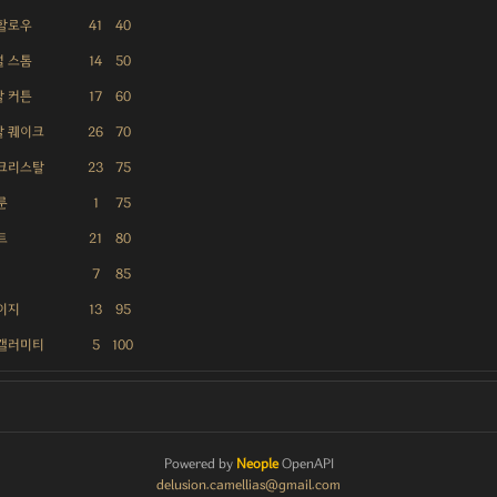
할로우
41
40
 스톰
14
50
 커튼
17
60
탈 퀘이크
26
70
 크리스탈
23
75
룬
1
75
트
21
80
소
7
85
이지
13
95
 캘러미티
5
100
Powered by
Neople
OpenAPI
delusion.camellias@gmail.com