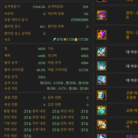
공격력증가
공격력증폭
71104.5%
70%
잠식 :
버프력
버프력 증폭
0
0%
트
최종 데미지 증가
67056308%
쿨타임 감소
쿨타임 회복
46.1
0
잠식 :
쿨타임 감소 실적용
0
발
속도
87%
112%
177.3%
힘
지능
4609
6949
대 여우
체력
정신력
4496
4806
물리 공격
마법 공격
3378
4984
대 여우
물리 크리티컬
마법 크리티컬
84.5%
127.5%
독립 공격
3363
대 여우
공격 속성
화(322) , 수(318) , 명(318) , 암(318)
속성 저항
화(36) , 수(71) , 명(36) , 암(36)
고위 여
출혈 전환
중독 전환
조장비
0
0
화상 전환
감전 전환
0
0
고위 여
출혈 내성
중독 내성
화상 내성
37.6
37.6
37.6
감전 내성
빙결 내성
둔화 내성
37.6
37.6
37.6
고위 여
기절 내성
저주 내성
암흑 내성
37.6
37.6
37.6
이
석화 내성
수면 내성
혼란 내성
37.6
37.6
37.6
구속 내성
37.6
프로스