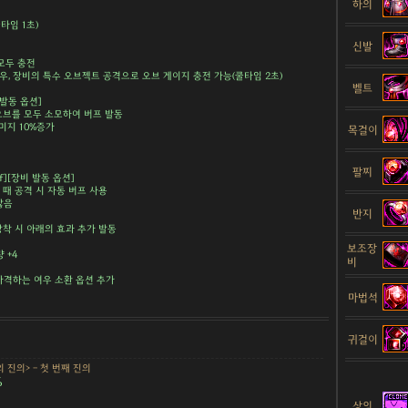
하의
쿨타임 1초)
신발
 모두 충전
경우, 장비의 특수 오브젝트 공격으로 오브 게이지 충전 가능(쿨타임 2초)
벨트
 발동 옵션]
 오브를 모두 소모하여 버프 발동
데미지 10%증가
목걸이
팔찌
ff][장비 발동 옵션]
을 때 공격 시 자동 버프 사용
 않음
반지
장착 시 아래의 효과 추가 발동
보조장
 +4
비
타격하는 여우 소환 옵션 추가
마법석
귀걸이
 진의> - 첫 번째 진의
%
상의