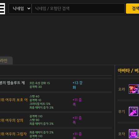
검
라인
병의 앱솔루트 제
+13 강
모든 속성 강화: 15
공격력: 30
화
오라
스탯: 40
 고위 여우의 보호 어
+11 증
공격력: 10
크리티컬 히트: 5%
폭
최종 데미지 증가: 3%
무기
공격력: 110
+11 증
 고위 여우의 상의
스탯: 90
폭
최종 데미지 증가: 3%
최종 데미지 증가: 2%
모자
 고위 여우의 그림자
+11 증
공격력: 110
폭