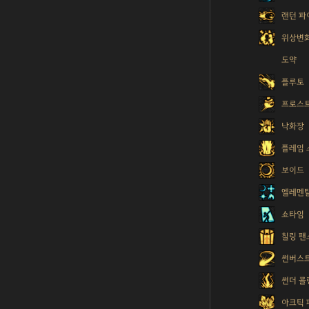
랜턴 파
위상변
도약
플루토
프로스트
낙화장
플레임
보이드
엘레멘탈
쇼타임
칠링 팬
썬버스
썬더 콜
아크틱 