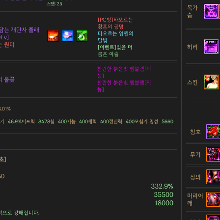
스탯: 25
목가
슴
[PC방]타오르는
황혼의 공명
담는 재단사 플래
타오르는 영원의
Lv]
달빛
는 원더
허리
[이벤트]빛을 머
금은 이슬
찬란한 붉은빛 엠블렘[지
능]
의 불꽃
스킨
찬란한 붉은빛 엠블렘[지
능]
6.01%
증가
46.9%
버프력
8478
힘
400
지능
400
체력
400
정신력
400
모험가 명성
5660
칭호
무기
초]
50
상의
332.9%
35500
머리어
18000
깨
적으로 강해집니다.