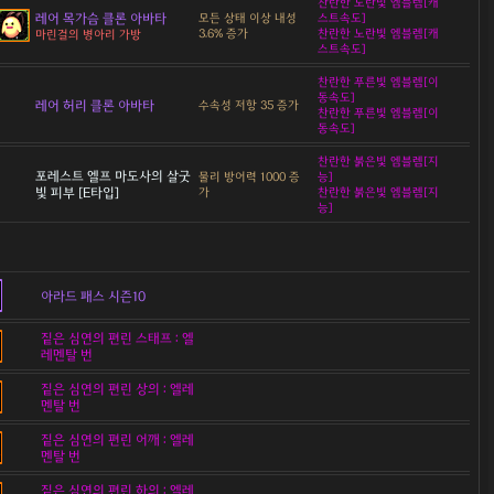
찬란한 노란빛 엠블렘[캐
레어 목가슴 클론 아바타
모든 상태 이상 내성
스트속도]
3.6% 증가
찬란한 노란빛 엠블렘[캐
마린걸의 병아리 가방
스트속도]
찬란한 푸른빛 엠블렘[이
동속도]
레어 허리 클론 아바타
수속성 저항 35 증가
찬란한 푸른빛 엠블렘[이
동속도]
찬란한 붉은빛 엠블렘[지
포레스트 엘프 마도사의 살굿
물리 방어력 1000 증
능]
빛 피부 [E타입]
가
찬란한 붉은빛 엠블렘[지
능]
아라드 패스 시즌10
짙은 심연의 편린 스태프 : 엘
레멘탈 번
짙은 심연의 편린 상의 : 엘레
멘탈 번
짙은 심연의 편린 어깨 : 엘레
멘탈 번
짙은 심연의 편린 하의 : 엘레