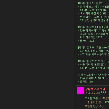
[에테리얼 오브] 활성화
- 공격 시 오브 게이지 +11(
- 1초마다 오브 게이지 +6
- 오브 최대 충전 개수 4개
- 던전 입장 시 오브 게이지
- 2초 동안 공격하지 않을 
[에테리얼 오브 : 초월][장비
- 발동 시 게이지가 가득찬
- 소모한 오브 1개당 최종 
- 버프 지속시간 : 30초
- 쿨타임 : 30초
[에테리얼 오브 : 초월 on/o
- on : 오브가 모두 가득 찼
- off : 자동 버프 사용하지
[에테리얼 오브 아츠 세트] 
- 최종 데미지 11.6% 증가
- 1초마다 오브 게이지 충전량
공격 후 2초가 지나면 적을 
- 여우 총 피해량 : 100%
- 쿨타임 : 2초
강림한 여우 서약
655
서약 포인트:
고요한 호흡
— <묵언의
8
스킬 쿨타임 감소
400
모험가 명성