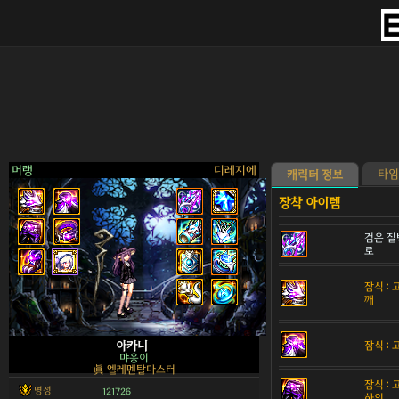
머랭
디레지에
타임
캐릭터 정보
검은 질
로
>
잠식 :
깨
잠식 :
아카니
먀옹이
眞 엘레멘탈마스터
잠식 :
명성
121726
하의