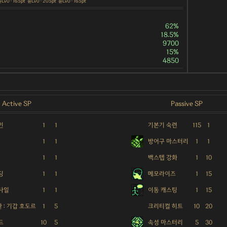
Lv0 · 165pt
튠Lv0 · 205pt
튠Lv0 · 165pt
62%
18.5%
9700
15%
4850
Active SP
Passive SP
인
1
1
기본기 숙련
115
1
1
1
방어구 마스터리
1
1
1
1
백스텝 강화
1
10
딩
1
1
메모라이즈
1
15
사일
1
1
이동 캐스팅
1
15
 : 기갑 호도르
1
5
크리티컬 히트
10
20
드
10
5
속성 마스터리
5
30