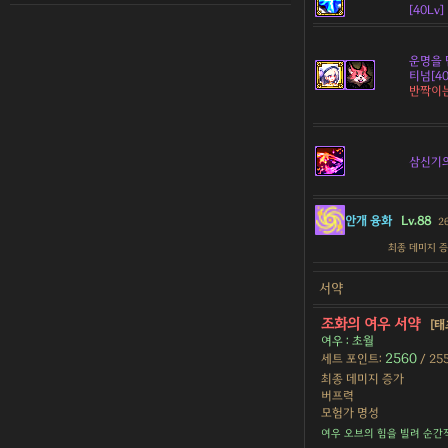
[40Lv]
운명을 
티넘[40
반짝이
삼신기
안개 융화
Lv.88
2
최종 데미지 
서약
조화의 여우 서약
[태
여우 : 초월
2560
세트 포인트:
/ 25
최종 데미지 증가
버프력
모험가 명성
여우 오브의 힘을 빌려 순간