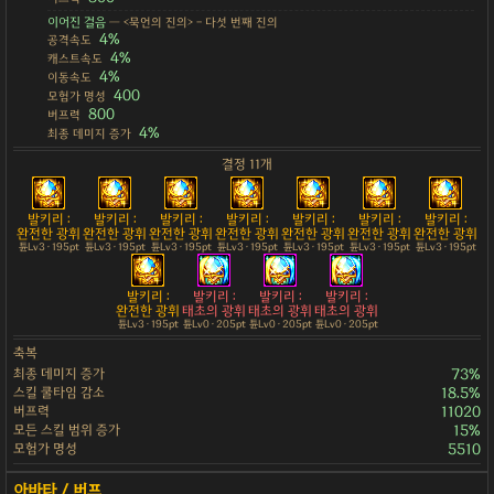
이어진 걸음
— <묵언의 진의> - 다섯 번째 진의
4%
공격속도
4%
캐스트속도
4%
이동속도
400
모험가 명성
800
버프력
4%
최종 데미지 증가
결정 11개
발키리 :
발키리 :
발키리 :
발키리 :
발키리 :
발키리 :
발키리 :
완전한 광휘
완전한 광휘
완전한 광휘
완전한 광휘
완전한 광휘
완전한 광휘
완전한 광휘
튠Lv3 · 195pt
튠Lv3 · 195pt
튠Lv3 · 195pt
튠Lv3 · 195pt
튠Lv3 · 195pt
튠Lv3 · 195pt
튠Lv3 · 195pt
발키리 :
발키리 :
발키리 :
발키리 :
완전한 광휘
태초의 광휘
태초의 광휘
태초의 광휘
튠Lv3 · 195pt
튠Lv0 · 205pt
튠Lv0 · 205pt
튠Lv0 · 205pt
축복
최종 데미지 증가
73%
스킬 쿨타임 감소
18.5%
버프력
11020
모든 스킬 범위 증가
15%
모험가 명성
5510