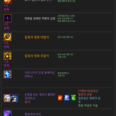
최종 데미지 증가: 2%
+12
증폭
크리티컬 히트: 3.0%
만병을 잉태한 역병의 심장
모든 속성 강화: 15
최종 데미지 증가: 4%
+12
증폭
칠흑의 정화 마법석
모든 속성 강화: 45
+12
증폭
모든 속성 강화: 25
칠흑의 정화 귀걸이
스탯: 100
+12
증폭
프로스트의 전설 플래티넘
암속성강화: 6
[35Lv]
스탯: 25
[이벤트]칠흑같은
운명을 담는 재단사 플래티
황혼의 공명
넘[35Lv]
칠흑같은 영원의 달
유이
빛
빛을 머금은 이슬
열대야의 추억