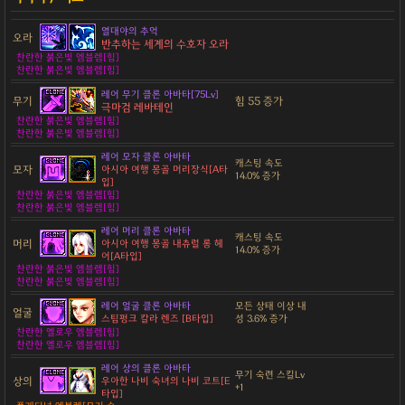
열대야의 추억
오라
반추하는 세계의 수호자 오라
찬란한 붉은빛 엠블렘[힘]
찬란한 붉은빛 엠블렘[힘]
레어 무기 클론 아바타[75Lv]
무기
힘 55 증가
극마검 레바테인
찬란한 붉은빛 엠블렘[힘]
찬란한 붉은빛 엠블렘[힘]
레어 모자 클론 아바타
캐스팅 속도
모자
아시아 여행 몽골 머리장식[A타
14.0% 증가
입]
찬란한 붉은빛 엠블렘[힘]
찬란한 붉은빛 엠블렘[힘]
레어 머리 클론 아바타
캐스팅 속도
머리
아시아 여행 몽골 내츄럴 롱 헤
14.0% 증가
어[A타입]
찬란한 붉은빛 엠블렘[힘]
찬란한 붉은빛 엠블렘[힘]
레어 얼굴 클론 아바타
모든 상태 이상 내
얼굴
스팀펑크 칼라 렌즈 [B타입]
성 3.6% 증가
찬란한 옐로우 엠블렘[힘]
찬란한 옐로우 엠블렘[힘]
레어 상의 클론 아바타
무기 숙련 스킬Lv
상의
우아한 나비 숙녀의 나비 코트[E
+1
타입]