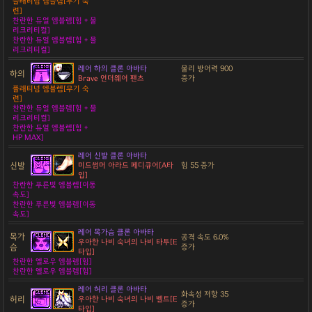
플래티넘 엠블렘[무기 숙
련]
찬란한 듀얼 엠블렘[힘 + 물
리크리티컬]
찬란한 듀얼 엠블렘[힘 + 물
리크리티컬]
레어 하의 클론 아바타
물리 방어력 900
하의
Brave 언더웨어 팬츠
증가
플래티넘 엠블렘[무기 숙
련]
찬란한 듀얼 엠블렘[힘 + 물
리크리티컬]
찬란한 듀얼 엠블렘[힘 +
HP MAX]
레어 신발 클론 아바타
신발
미드썸머 아라드 페디큐어[A타
힘 55 증가
입]
찬란한 푸른빛 엠블렘[이동
속도]
찬란한 푸른빛 엠블렘[이동
속도]
레어 목가슴 클론 아바타
목가
공격 속도 6.0%
우아한 나비 숙녀의 나비 타투[E
슴
증가
타입]
찬란한 옐로우 엠블렘[힘]
찬란한 옐로우 엠블렘[힘]
레어 허리 클론 아바타
화속성 저항 35
허리
우아한 나비 숙녀의 나비 벨트[E
증가
타입]