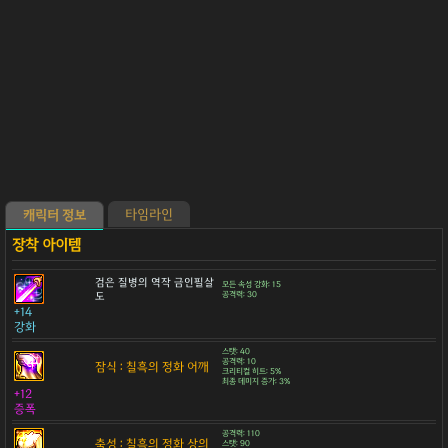
타임라인
캐릭터 정보
검은 질병의 역작 금인필살
모든 속성 강화: 15
도
공격력: 30
+14
강화
스탯: 40
공격력: 10
잠식 : 칠흑의 정화 어깨
크리티컬 히트: 5%
최종 데미지 증가: 3%
+12
증폭
공격력: 110
축성 : 칠흑의 정화 상의
스탯: 90