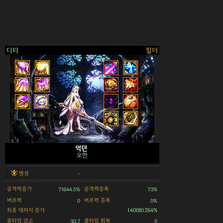
디티
힐더
>
억던
오만
명성
-
공격력증가
공격력증폭
71644.5%
73%
버프력
버프력 증폭
0
0%
최종 데미지 증가
140081264%
쿨타임 감소
쿨타임 회복
30.7
0