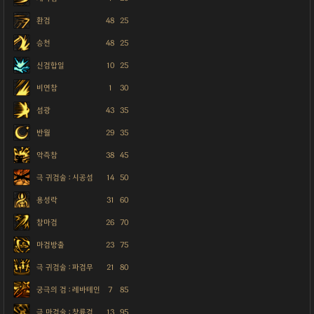
환검
48
25
승천
48
25
신검합일
10
25
비연참
1
30
섬광
43
35
반월
29
35
악즉참
38
45
극 귀검술 : 시공섬
14
50
용성락
31
60
참마검
26
70
마검방출
23
75
극 귀검술 : 파검무
21
80
궁극의 검 : 레바테인
7
85
극 마검술 : 창륜검
13
95