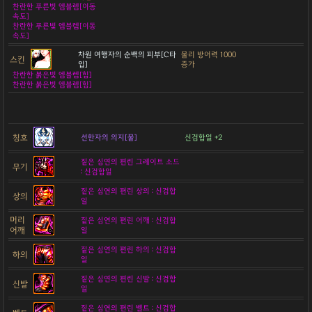
찬란한 푸른빛 엠블렘[이동
속도]
찬란한 푸른빛 엠블렘[이동
속도]
차원 여행자의 순백의 피부[C타
물리 방어력 1000
스킨
입]
증가
찬란한 붉은빛 엠블렘[힘]
찬란한 붉은빛 엠블렘[힘]
칭호
선한자의 의지[물]
신검합일 +2
짙은 심연의 편린 그레이트 소드
무기
: 신검합일
짙은 심연의 편린 상의 : 신검합
상의
일
머리
짙은 심연의 편린 어깨 : 신검합
어깨
일
짙은 심연의 편린 하의 : 신검합
하의
일
짙은 심연의 편린 신발 : 신검합
신발
일
짙은 심연의 편린 벨트 : 신검합