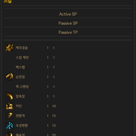
Active SP
Passive SP
Passive TP
제국검술
1
1
스킬 체인
1
1
백스텝
1
1
승천검
1
1
퀵 스탠딩
1
1
암흑참
1
1
처단
1
10
연환격
1
15
속성변환
1
15
쾌속검
1
20