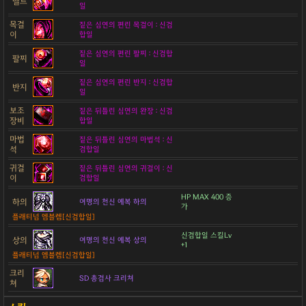
벨트
일
목걸
짙은 심연의 편린 목걸이 : 신검
이
합일
짙은 심연의 편린 팔찌 : 신검합
팔찌
일
짙은 심연의 편린 반지 : 신검합
반지
일
보조
짙은 뒤틀린 심연의 완장 : 신검
장비
합일
마법
짙은 뒤틀린 심연의 마법석 : 신
석
검합일
귀걸
짙은 뒤틀린 심연의 귀걸이 : 신
이
검합일
HP MAX 400 증
하의
여명의 천신 예복 하의
가
플래티넘 엠블렘[신검합일]
신검합일 스킬Lv
상의
여명의 천신 예복 상의
+1
플래티넘 엠블렘[신검합일]
크리
SD 총검사 크리쳐
쳐