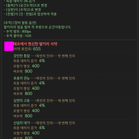
- 최종 데미지 3% 증가
- [돌파]가 [공간도약]으로 변경
- [심판]이 [추적]으로 변경
- [천벌]이 [진 : 천벌]과 합산하여 적용
[추적] [장비 발동 옵션]
발키리의 힘을 빌려 적 후방으로 순간이동합니다.
- 추적 범위 : 800px
- 추적 쿨타임 : 10초
태초에서 현신한 발키리 서약
655
서약 포인트:
강인한 통찰
— <묵언의 진의> - 첫 번째 진의
4%
최종 데미지 증가
400
모험가 명성
800
버프력
포용의 권능
— <묵언의 진의> - 두 번째 진의
4%
최종 데미지 증가
400
모험가 명성
800
버프력
심연의 고동
— <묵언의 진의> - 세 번째 진의
4%
최종 데미지 증가
400
모험가 명성
800
버프력
신념의 대가
— <묵언의 진의> - 네 번째 진의
4%
최종 데미지 증가
400
모험가 명성
800
버프력