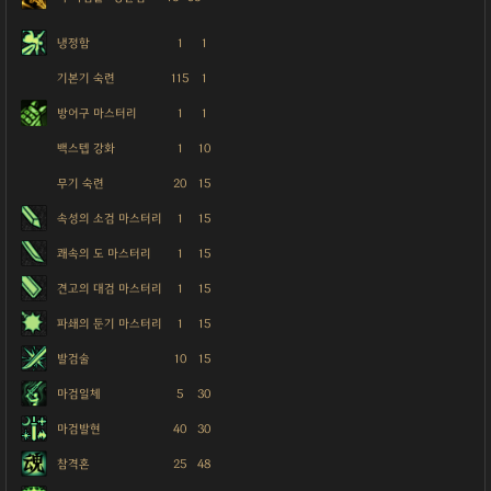
냉정함
1
1
기본기 숙련
115
1
방어구 마스터리
1
1
백스텝 강화
1
10
무기 숙련
20
15
속성의 소검 마스터리
1
15
쾌속의 도 마스터리
1
15
견고의 대검 마스터리
1
15
파쇄의 둔기 마스터리
1
15
발검술
10
15
마검일체
5
30
마검발현
40
30
참격혼
25
48