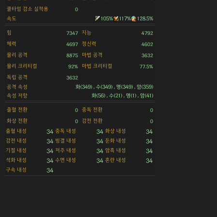
쿨타임 감소 실적용
0
속도
105%
117%
128.5%
힘
지능
7347
4792
체력
정신력
4697
4602
물리 공격
마법 공격
8875
3632
물리 크리티컬
마법 크리티컬
92%
77.5%
독립 공격
3632
공격 속성
화(349) , 수(349) , 명(349) , 암(359)
속성 저항
화(56) , 수(21) , 명(1) , 암(41)
출혈 전환
중독 전환
0
0
화상 전환
감전 전환
0
0
출혈 내성
중독 내성
화상 내성
34
34
34
감전 내성
빙결 내성
둔화 내성
34
34
34
기절 내성
저주 내성
암흑 내성
34
34
34
석화 내성
수면 내성
혼란 내성
34
34
34
구속 내성
34