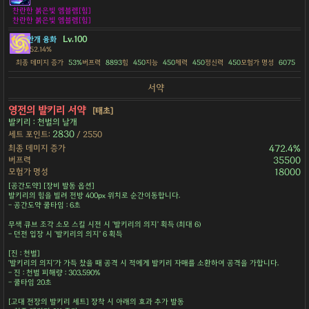
찬란한 붉은빛 엠블렘[힘]
찬란한 붉은빛 엠블렘[힘]
Lv.100
안개 융화
52.14%
최종 데미지 증가
53%
버프력
8893
힘
450
지능
450
체력
450
정신력
450
모험가 명성
6075
서약
영전의 발키리 서약
[태초]
발키리 : 천벌의 날개
2830
세트 포인트:
/ 2550
최종 데미지 증가
472.4%
버프력
35500
모험가 명성
18000
[공간도약] [장비 발동 옵션]
발키리의 힘을 빌려 전방 400px 위치로 순간이동합니다.
- 공간도약 쿨타임 : 6초
무색 큐브 조각 소모 스킬 시전 시 '발키리의 의지' 획득 (최대 6)
- 던전 입장 시 '발키리의 의지' 6 획득
[진 : 천벌]
'발키리의 의지'가 가득 찼을 때 공격 시 적에게 발키리 자매를 소환하여 공격을 가합니다.
- 진 : 천벌 피해량 : 303,590%
- 쿨타임 20초
[고대 전장의 발키리 세트] 장착 시 아래의 효과 추가 발동