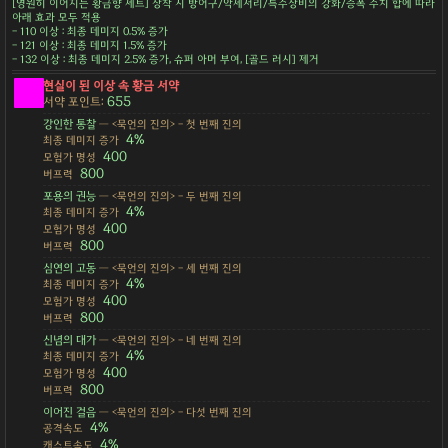
[영원히 이어지는 황금향 세트] 장착 시 방어구/악세서리/특수장비의 강화/증폭 수치 합에 따라
아래 효과 모두 적용
- 110 이상 : 최종 데미지 0.5% 증가
- 121 이상 : 최종 데미지 1.5% 증가
- 132 이상 : 최종 데미지 2.5% 증가, 슈퍼 아머 부여, [골드 러시] 제거
현실이 된 이상 속 황금 서약
655
서약 포인트:
강인한 통찰
— <묵언의 진의> - 첫 번째 진의
4%
최종 데미지 증가
400
모험가 명성
800
버프력
포용의 권능
— <묵언의 진의> - 두 번째 진의
4%
최종 데미지 증가
400
모험가 명성
800
버프력
심연의 고동
— <묵언의 진의> - 세 번째 진의
4%
최종 데미지 증가
400
모험가 명성
800
버프력
신념의 대가
— <묵언의 진의> - 네 번째 진의
4%
최종 데미지 증가
400
모험가 명성
800
버프력
이어진 걸음
— <묵언의 진의> - 다섯 번째 진의
4%
공격속도
4%
캐스트속도