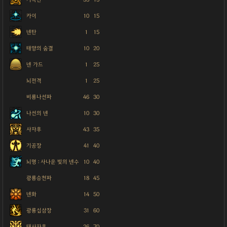
카이
10
15
넨탄
1
15
태양의 숨결
10
20
넨 가드
1
25
뇌전격
1
25
비룡나선파
46
30
나선의 넨
10
30
사자후
43
35
기공장
41
40
뇌명 : 사나운 빛의 넨수
10
40
광룡승천파
18
45
넨화
14
50
광룡십삼장
31
60
태사자후
26
70