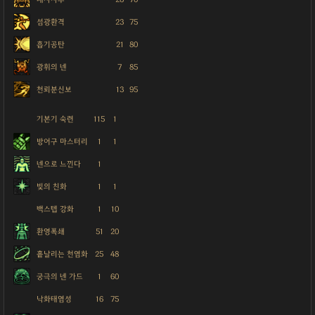
섬광환격
23
75
흡기공탄
21
80
광휘의 넨
7
85
천뢰분신보
13
95
기본기 숙련
115
1
방어구 마스터리
1
1
넨으로 느낀다
1
빛의 친화
1
1
백스텝 강화
1
10
환영폭쇄
51
20
흩날리는 천염화
25
48
궁극의 넨 가드
1
60
낙화태염성
16
75