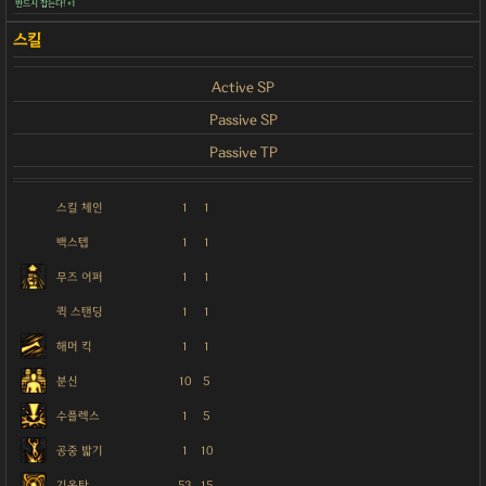
반드시 잡는다! +1
Active SP
Passive SP
Passive TP
스킬 체인
1
1
백스텝
1
1
무즈 어퍼
1
1
퀵 스탠딩
1
1
해머 킥
1
1
분신
10
5
수플렉스
1
5
공중 밟기
1
10
기옥탄
53
15