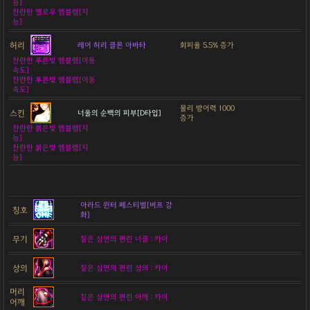
능]
찬란한 옐로우 엠블렘[지
능]
허리
레어 허리 클론 아바타
회피율 5.5% 증가
찬란한 푸른빛 엠블렘[이동
속도]
찬란한 푸른빛 엠블렘[이동
속도]
물리 방어력 1000
스킨
너울의 순백의 피부[D타입]
증가
찬란한 붉은빛 엠블렘[지
능]
찬란한 붉은빛 엠블렘[지
능]
아라드 윈터 페스티벌[버프 강
칭호
화]
무기
짙은 심연의 편린 너클 : 카이
상의
짙은 심연의 편린 상의 : 카이
머리
짙은 심연의 편린 어깨 : 카이
어깨