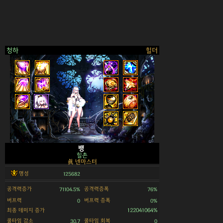
청하
힐더
>
뱅
힐촌
眞 넨마스터
명성
125682
공격력증가
공격력증폭
71104.5%
76%
버프력
버프력 증폭
0
0%
최종 데미지 증가
122041064%
쿨타임 감소
쿨타임 회복
30.7
0