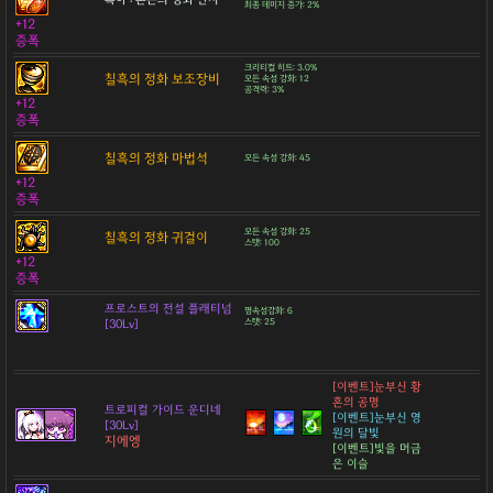
최종 데미지 증가: 2%
+12
증폭
크리티컬 히트: 3.0%
칠흑의 정화 보조장비
모든 속성 강화: 12
공격력: 3%
+12
증폭
칠흑의 정화 마법석
모든 속성 강화: 45
+12
증폭
모든 속성 강화: 25
칠흑의 정화 귀걸이
스탯: 100
+12
증폭
프로스트의 전설 플래티넘
명속성강화: 6
[30Lv]
스탯: 25
[이벤트]눈부신 황
혼의 공명
트로피컬 가이드 운디네
[이벤트]눈부신 영
[30Lv]
원의 달빛
지에엥
[이벤트]빛을 머금
은 이슬