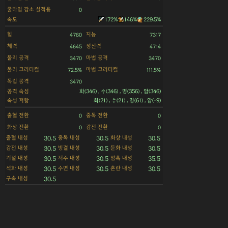
쿨타임 감소 실적용
0
속도
172%
146%
229.5%
힘
지능
4760
7317
체력
정신력
4645
4714
물리 공격
마법 공격
3470
3470
물리 크리티컬
마법 크리티컬
72.5%
111.5%
독립 공격
3470
공격 속성
화(346) , 수(346) , 명(356) , 암(346)
속성 저항
화(21) , 수(21) , 명(61) , 암(-9)
출혈 전환
중독 전환
0
0
화상 전환
감전 전환
0
0
출혈 내성
중독 내성
화상 내성
30.5
30.5
30.5
감전 내성
빙결 내성
둔화 내성
30.5
30.5
30.5
기절 내성
저주 내성
암흑 내성
30.5
30.5
35.5
석화 내성
수면 내성
혼란 내성
30.5
30.5
30.5
구속 내성
30.5