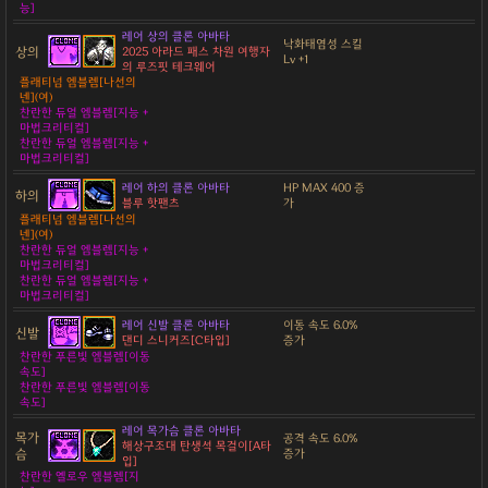
능]
레어 상의 클론 아바타
낙화태염성 스킬
상의
2025 아라드 패스 차원 여행자
Lv +1
의 루즈핏 테크웨어
플래티넘 엠블렘[나선의
넨](여)
찬란한 듀얼 엠블렘[지능 +
마법크리티컬]
찬란한 듀얼 엠블렘[지능 +
마법크리티컬]
레어 하의 클론 아바타
HP MAX 400 증
하의
블루 핫팬츠
가
플래티넘 엠블렘[나선의
넨](여)
찬란한 듀얼 엠블렘[지능 +
마법크리티컬]
찬란한 듀얼 엠블렘[지능 +
마법크리티컬]
레어 신발 클론 아바타
이동 속도 6.0%
신발
댄디 스니커즈[C타입]
증가
찬란한 푸른빛 엠블렘[이동
속도]
찬란한 푸른빛 엠블렘[이동
속도]
레어 목가슴 클론 아바타
목가
공격 속도 6.0%
해상구조대 탄생석 목걸이[A타
슴
증가
입]
찬란한 옐로우 엠블렘[지