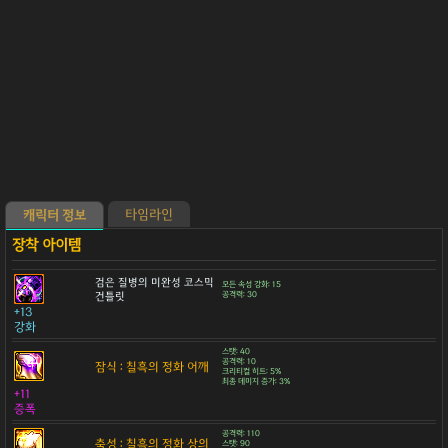
타임라인
캐릭터 정보
검은 질병의 미완성 코스믹
모든 속성 강화: 15
건틀릿
공격력: 30
+13
강화
스탯: 40
공격력: 10
잠식 : 칠흑의 정화 어깨
크리티컬 히트: 5%
최종 데미지 증가: 3%
+11
증폭
공격력: 110
축성 : 칠흑의 정화 상의
스탯: 90