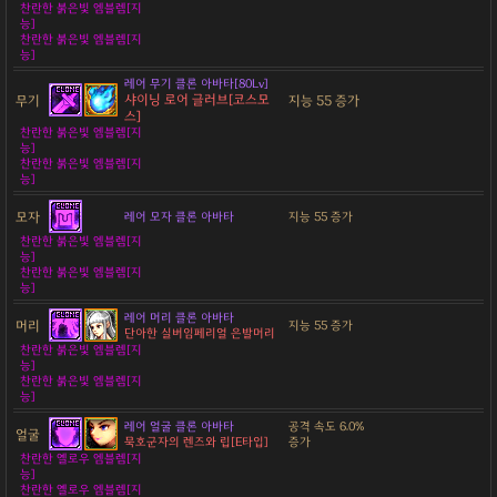
찬란한 붉은빛 엠블렘[지
능]
찬란한 붉은빛 엠블렘[지
능]
레어 무기 클론 아바타[80Lv]
샤이닝 로어 글러브[코스모
무기
지능 55 증가
스]
찬란한 붉은빛 엠블렘[지
능]
찬란한 붉은빛 엠블렘[지
능]
모자
레어 모자 클론 아바타
지능 55 증가
찬란한 붉은빛 엠블렘[지
능]
찬란한 붉은빛 엠블렘[지
능]
레어 머리 클론 아바타
머리
지능 55 증가
단아한 실버임페리얼 은발머리
찬란한 붉은빛 엠블렘[지
능]
찬란한 붉은빛 엠블렘[지
능]
레어 얼굴 클론 아바타
공격 속도 6.0%
얼굴
묵호군자의 렌즈와 립[E타입]
증가
찬란한 옐로우 엠블렘[지
능]
찬란한 옐로우 엠블렘[지