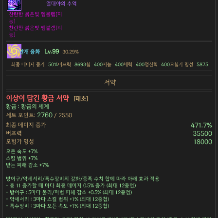
열대야의 추억
찬란한 붉은빛 엠블렘[지
능]
찬란한 붉은빛 엠블렘[지
능]
Lv.99
안개 융화
30.29%
최종 데미지 증가
50%
버프력
8693
힘
400
지능
400
체력
400
정신력
400
모험가 명성
5875
서약
이상이 담긴 황금 서약
[태초]
황금 : 황금의 세계
2760
세트 포인트:
/ 2550
최종 데미지 증가
471.7%
버프력
35500
모험가 명성
18000
모든 속도 +7%
스킬 범위 +7%
받는 피해 감소 +7%
방어구/악세서리/특수장비의 강화/증폭 수치 합에 따라 아래 효과 적용
- 총 11 증가할 때 마다 최종 데미지 0.5% 증가 (최대 12중첩)
- 방어구 : 5마다 물리/마법 피해 감소 +0.5% (최대 12중첩)
- 악세서리 : 3마다 스킬 범위 +1% (최대 12중첩)
- 특수장비 : 3마다 모든 속도 +1% (최대 12중첩)