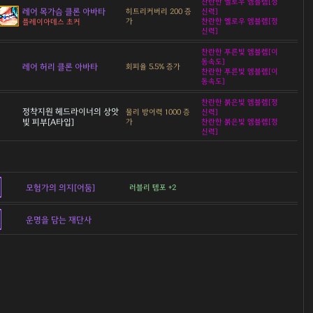
찬란한 옐로우 엠블렘[정
레어 목가슴 클론 아바타
히트리커버리 200 증
신력]
가
찬란한 옐로우 엠블렘[정
플레이아데스 초커
신력]
찬란한 푸른빛 엠블렘[이
동속도]
레어 허리 클론 아바타
회피율 5.5% 증가
찬란한 푸른빛 엠블렘[이
동속도]
찬란한 붉은빛 엠블렘[정
정착지원 헤드라이너의 상앗
물리 방어력 1000 증
신력]
빛 피부[A타입]
가
찬란한 붉은빛 엠블렘[정
신력]
모험가의 의지[어둠]
러블리 템포 +2
운명을 담는 재단사