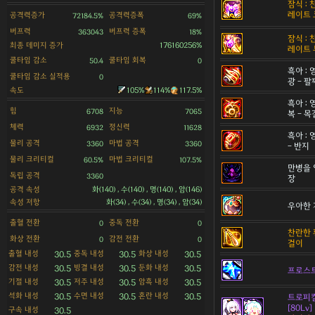
잠식 :
레이트 
공격력증가
공격력증폭
72184.5%
69%
버프력
버프력 증폭
363043
18%
잠식 :
최종 데미지 증가
176160256%
레이트 
쿨타임 감소
쿨타임 회복
50.4
0
흑아 :
쿨타임 감소 실적용
0
광 - 팔
속도
105%
114%
117.5%
흑아 :
힘
지능
6708
7065
복 - 
체력
정신력
6932
11628
흑아 :
물리 공격
마법 공격
3360
3360
- 반지
물리 크리티컬
마법 크리티컬
60.5%
107.5%
만병을 
독립 공격
3360
장
공격 속성
화(140) , 수(140) , 명(140) , 암(146)
속성 저항
화(34) , 수(34) , 명(34) , 암(34)
우아한 
출혈 전환
중독 전환
0
0
찬란한 
화상 전환
감전 전환
0
0
걸이
출혈 내성
중독 내성
화상 내성
30.5
30.5
30.5
감전 내성
빙결 내성
둔화 내성
30.5
30.5
30.5
프로스
기절 내성
저주 내성
암흑 내성
30.5
30.5
30.5
석화 내성
수면 내성
혼란 내성
30.5
30.5
30.5
트로피컬
[80Lv]
구속 내성
30.5