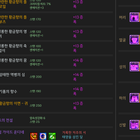
스탯: 120
 찬란한 황금향의 플
+13 증
크리티컬 히트: 7%
코일
폭
센세이션 +3
 찬란한 황금향의 플
+13 증
머리
스탯: 170
부츠
폭
 영롱한 황금향의 영
+13 증
스탯: 120
찌
센세이션 +1
폭
얼굴
 영롱한 황금향의 축
+13 증
스탯: 100
목걸이
센세이션 +1
폭
 영롱한 황금향의 꿈
+14 증
스탯: 120
센세이션 +1
폭
상의
잉태한 역병의 심
+14 증
스탯: 200
폭
+14 증
기품의 향수
스탯: 190
폭
하의
황금향의 이면 - 귀
+13 증
스탯: 250
폭
암속성강화: 6
트의 전설
스탯: 25
신발
 가이드 운디네
거룩한 저주의 서
태양을 삼킨 달