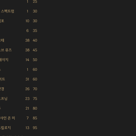
1
25
 스펙트럼
1
30
템포
10
30
6
35
르테
38
40
오브 뮤즈
38
45
스테이지
14
50
스
1
60
비트
31
60
광경
26
70
오프닝
23
75
주
21
80
: 샤인 온 미
7
85
트릴로지
13
95