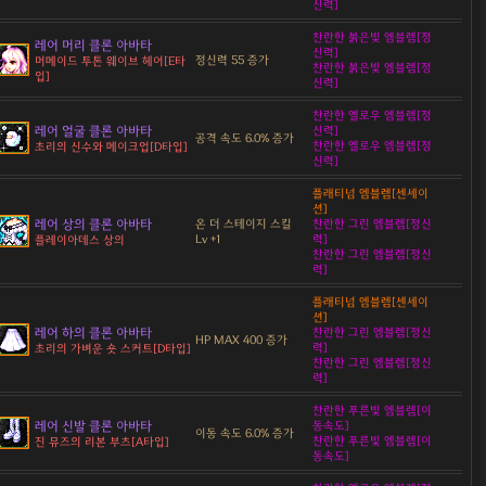
신력]
찬란한 붉은빛 엠블렘[정
레어 머리 클론 아바타
신력]
정신력 55 증가
머메이드 투톤 웨이브 헤어[E타
찬란한 붉은빛 엠블렘[정
입]
신력]
찬란한 옐로우 엠블렘[정
레어 얼굴 클론 아바타
신력]
공격 속도 6.0% 증가
찬란한 옐로우 엠블렘[정
초리의 신수와 메이크업[D타입]
신력]
플래티넘 엠블렘[센세이
션]
레어 상의 클론 아바타
온 더 스테이지 스킬
찬란한 그린 엠블렘[정신
Lv +1
력]
플레이아데스 상의
찬란한 그린 엠블렘[정신
력]
플래티넘 엠블렘[센세이
션]
레어 하의 클론 아바타
찬란한 그린 엠블렘[정신
HP MAX 400 증가
력]
초리의 가벼운 숏 스커트[D타입]
찬란한 그린 엠블렘[정신
력]
찬란한 푸른빛 엠블렘[이
레어 신발 클론 아바타
동속도]
이동 속도 6.0% 증가
찬란한 푸른빛 엠블렘[이
진 뮤즈의 리본 부츠[A타입]
동속도]