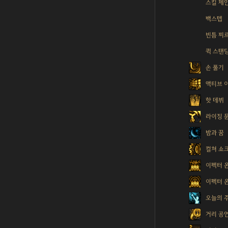
스킬 체
백스텝
빈틈 찌
퀵 스탠
손 풀기
액티브 
핫 데뷔
라이징 
밤과 꿈
컬쳐 쇼
이펙터 온
이펙터 온
오늘의 
거리 공