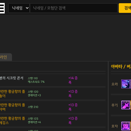
검
라인
병의 시크릿 콘서
+14 증
스탯: 110
캐스트속도: 7%
폭
오라
 찬란한 황금향의 플
+13 증
스탯: 120
숄더
센세이션 +3
폭
 찬란한 황금향의 플
+13 증
무기
스탯: 210
아머
폭
 찬란한 황금향의 플
+13 증
스탯: 125
 레깅스
센세이션 +4
폭
모자