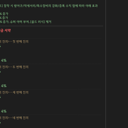
트] 장착 시 방어구/악세서리/특수장비의 강화/증폭 수치 합에 따라 아래 효과
5% 증가
5% 증가
.5% 증가, 슈퍼 아머 부여, [골드 러시] 제거
황금 서약
 진의> - 첫 번째 진의
%
4%
 진의> - 두 번째 진의
%
4%
 진의> - 세 번째 진의
%
4%
 진의> - 네 번째 진의
%