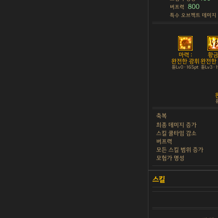
800
버프력
특수 오브젝트 데미지
마력 :
황금 
완전한 광휘
완전한
튠Lv0 · 165pt
튠Lv3 · 
튠
축복
최종 데미지 증가
스킬 쿨타임 감소
버프력
모든 스킬 범위 증가
모험가 명성