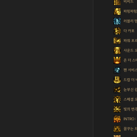
비비드
파핑파핑
러블리 
다 카포
파워 포
사운드 
온 더 
팬 서비
드랍 더 
눈부신 
스페셜 
빛의 변
INTRO 
꿈꾸는 