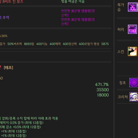
빛을 머금은 이슬
 8비트 진 뮤즈
목가
슴
찬란한 붉은빛 엠블렘[정
신력]
의 추억
찬란한 붉은빛 엠블렘[정
신력]
허리
8.36%
 증가
50%
버프력
8693
힘
400
지능
400
체력
400
정신력
400
모험가 명성
5875
스킨
약
[태초]
50
칭호
471.7%
35500
18000
크리쳐
강화/증폭 수치 합에 따라 아래 효과 적용
데미지 0.5% 증가 (최대 12중첩)
해 감소 +0.5% (최대 12중첩)
+1% (최대 12중첩)
+1% (최대 12중첩)