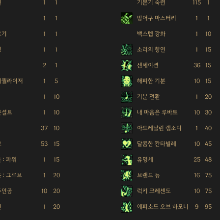
인
1
1
기본기 숙련
115
1
1
1
방어구 마스터리
1
1
르기
1
1
백스텝 강화
1
10
딩
1
1
소리의 향연
1
15
2
1
센세이션
36
15
이퀄라이저
1
5
해피한 기분
10
15
1
10
기분 전환
1
20
문설트
1
10
내 마음은 루바토
10
30
37
10
아드레날린 랩소디
1
40
크
53
15
달콤한 칸타빌레
10
45
 : 파워
1
15
유명세
25
48
 : 그루브
1
20
브랜드 뉴
16
75
주인공
10
20
럭키 크레센도
10
75
연
1
20
에피소드 오브 하모니
9
95