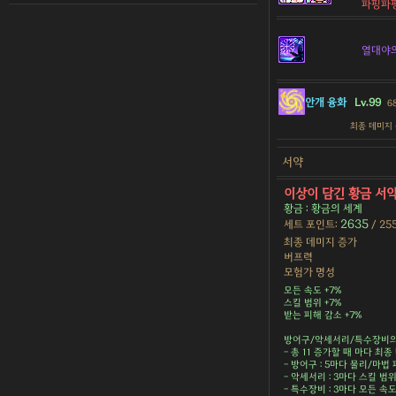
파핑파핑
열대야
안개 융화
Lv.99
6
최종 데미지
서약
이상이 담긴 황금 서
황금 : 황금의 세계
2635
세트 포인트:
/ 25
최종 데미지 증가
버프력
모험가 명성
모든 속도 +7%
스킬 범위 +7%
받는 피해 감소 +7%
방어구/악세서리/특수장비의 
- 총 11 증가할 때 마다 최종 
- 방어구 : 5마다 물리/마법 피
- 악세서리 : 3마다 스킬 범위 
- 특수장비 : 3마다 모든 속도 