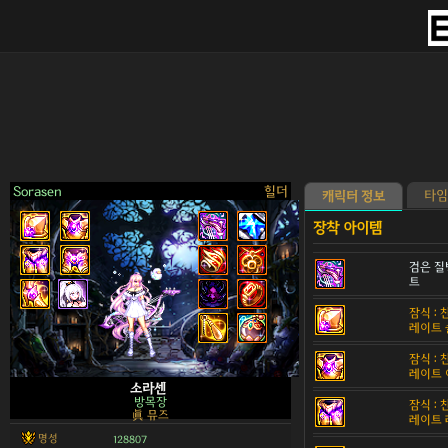
Sorasen
힐더
타임
캐릭터 정보
검은 질
트
>
잠식 :
레이트 
잠식 :
레이트 
소라센
방목장
잠식 :
眞 뮤즈
레이트
명성
128807