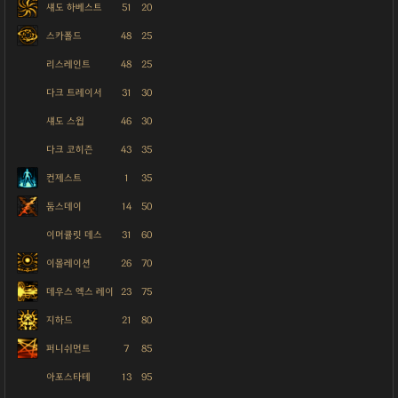
섀도 하베스트
51
20
스카폴드
48
25
리스레인트
48
25
다크 트레이서
31
30
섀도 스윕
46
30
다크 코히즌
43
35
컨제스트
1
35
둠스데이
14
50
이머큘릿 데스
31
60
이몰레이션
26
70
데우스 엑스 레이
23
75
지하드
21
80
퍼니쉬먼트
7
85
아포스타테
13
95