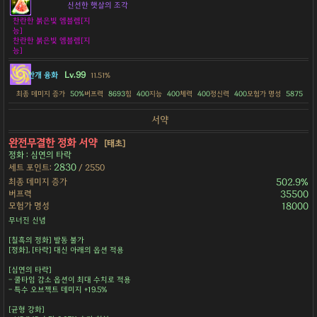
신선한 햇살의 조각
찬란한 붉은빛 엠블렘[지
능]
찬란한 붉은빛 엠블렘[지
능]
Lv.99
안개 융화
11.51%
최종 데미지 증가
50%
버프력
8693
힘
400
지능
400
체력
400
정신력
400
모험가 명성
5875
서약
완전무결한 정화 서약
[태초]
정화 : 심연의 타락
2830
세트 포인트:
/ 2550
최종 데미지 증가
502.9%
버프력
35500
모험가 명성
18000
무너진 신념
[칠흑의 정화] 발동 불가
[정화], [타락] 대신 아래의 옵션 적용
[심연의 타락]
- 쿨타임 감소 옵션이 최대 수치로 적용
- 특수 오브젝트 데미지 +19.5%
[균형 강화]