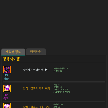
타임라인
캐릭터 정보
모든 속성 강화: 15
찢어지는 비명의 메아리
공격력: 30
+13
강화
스탯: 40
공격력: 10
잠식 : 칠흑의 정화 어깨
크리티컬 히트: 5%
최종 데미지 증가: 3%
+12
증폭
공격력: 110
잠식 : 칠흑의 정화 상의
스탯: 90