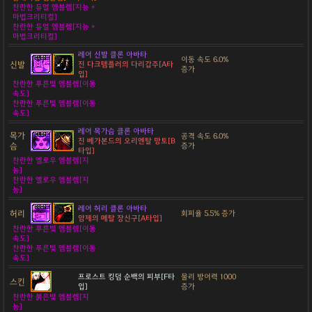
찬란한 듀얼 엠블렘[지능 +
마법크리티컬]
찬란한 듀얼 엠블렘[지능 +
마법크리티컬]
레어 신발 클론 아바타
이동 속도 6.0%
신발
진 다크템플러의 다리갑주[A타
증가
입]
찬란한 푸른빛 엠블렘[이동
속도]
찬란한 푸른빛 엠블렘[이동
속도]
레어 목가슴 클론 아바타
목가
공격 속도 6.0%
진 베가본드의 오리엔탈 망토[B
슴
증가
타입]
찬란한 옐로우 엠블렘[지
능]
찬란한 옐로우 엠블렘[지
능]
레어 허리 클론 아바타
허리
회피율 5.5% 증가
암제의 메탈 장신구[A타입]
찬란한 푸른빛 엠블렘[이동
속도]
찬란한 푸른빛 엠블렘[이동
속도]
프로스트 킹덤 순백의 피부[F타
물리 방어력 1000
스킨
입]
증가
찬란한 붉은빛 엠블렘[지
능]