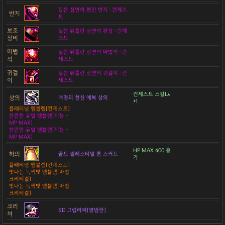
짙은 심연의 편린 반지 : 컨제스
반지
트
보조
짙은 뒤틀린 심연의 완장 : 컨제
장비
스트
마법
짙은 뒤틀린 심연의 마법석 : 컨
석
제스트
귀걸
짙은 뒤틀린 심연의 귀걸이 : 컨
이
제스트
컨제스트 스킬Lv
상의
여명의 천신 예복 상의
+1
플래티넘 엠블렘[컨제스트]
찬란한 듀얼 엠블렘[지능 +
MP MAX]
찬란한 듀얼 엠블렘[지능 +
MP MAX]
HP MAX 400 증
하의
골드 셀레스티얼 롱 스커트
가
플래티넘 엠블렘[컨제스트]
빛나는 녹색빛 엠블렘[마법
크리티컬]
빛나는 녹색빛 엠블렘[마법
크리티컬]
크리
SD 그림리퍼[평범한]
쳐