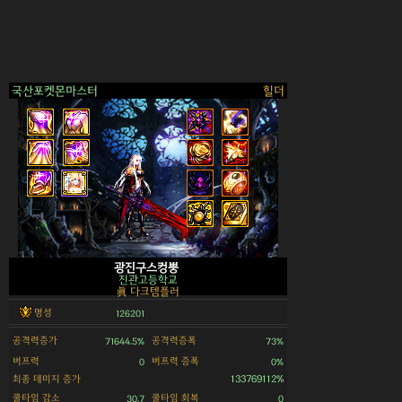
국산포켓몬마스터
힐더
>
광진구스컹뿡
진관고등학교
眞 다크템플러
명성
126201
공격력증가
공격력증폭
71644.5%
73%
버프력
버프력 증폭
0
0%
최종 데미지 증가
133769112%
쿨타임 감소
쿨타임 회복
30.7
0