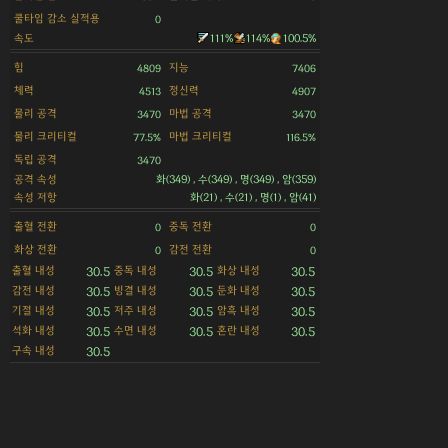
쿨타임 감소 실적용
0
속도
111%
114%
100.5%
힘
지능
4809
7406
체력
정신력
4513
4907
물리 공격
마법 공격
3470
3470
물리 크리티컬
마법 크리티컬
77.5%
116.5%
독립 공격
3470
공격 속성
화(349) , 수(349) , 명(349) , 암(359)
속성 저항
화(21) , 수(21) , 명(1) , 암(41)
출혈 전환
중독 전환
0
0
화상 전환
감전 전환
0
0
출혈 내성
중독 내성
화상 내성
30.5
30.5
30.5
감전 내성
빙결 내성
둔화 내성
30.5
30.5
30.5
기절 내성
저주 내성
암흑 내성
30.5
30.5
30.5
석화 내성
수면 내성
혼란 내성
30.5
30.5
30.5
구속 내성
30.5