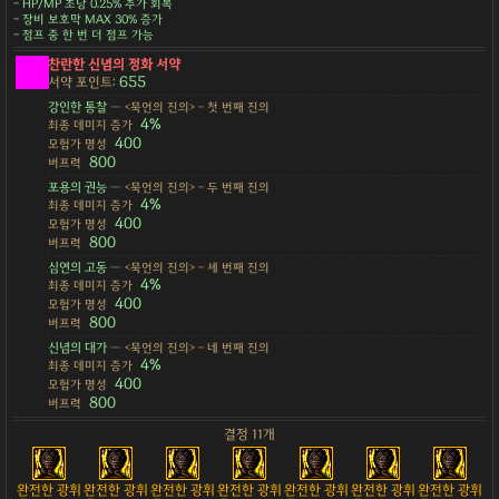
- HP/MP 초당 0.25% 추가 회복
- 장비 보호막 MAX 30% 증가
- 점프 중 한 번 더 점프 가능
찬란한 신념의 정화 서약
655
서약 포인트:
강인한 통찰
— <묵언의 진의> - 첫 번째 진의
4%
최종 데미지 증가
400
모험가 명성
800
버프력
포용의 권능
— <묵언의 진의> - 두 번째 진의
4%
최종 데미지 증가
400
모험가 명성
800
버프력
심연의 고동
— <묵언의 진의> - 세 번째 진의
4%
최종 데미지 증가
400
모험가 명성
800
버프력
신념의 대가
— <묵언의 진의> - 네 번째 진의
4%
최종 데미지 증가
400
모험가 명성
800
버프력
결정 11개
완전한 광휘
완전한 광휘
완전한 광휘
완전한 광휘
완전한 광휘
완전한 광휘
완전한 광휘