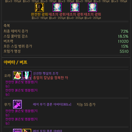
튠Lv3 · 195pt
튠Lv3 · 195pt
튠Lv3 · 195pt
튠Lv3 · 195pt
튠Lv3 · 195pt
튠Lv3 · 195pt
튠Lv3 · 195pt
완전한 광휘
태초의 광휘
태초의 광휘
태초의 광휘
튠Lv3 · 195pt
튠Lv0 · 205pt
튠Lv0 · 205pt
튠Lv0 · 205pt
축복
최종 데미지 증가
73%
스킬 쿨타임 감소
18.5%
버프력
11020
모든 스킬 범위 증가
15%
모험가 명성
5510
신선한 햇살의 조각
오라
종말의 칼날을 정복한 자
찬란한 붉은빛 엠블렘[지
능]
찬란한 붉은빛 엠블렘[지
능]
무기
지능 55 증가
레어 무기 클론 아바타[80Lv]
찬란한 붉은빛 엠블렘[지
능]
찬란한 붉은빛 엠블렘[지
능]
레어 모자 클론 아바타