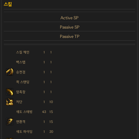
Active SP
Passive SP
Passive TP
스킬 체인
1
1
백스텝
1
1
승천검
1
1
퀵 스탠딩
1
1
암흑참
1
1
처단
1
10
섀도 스태빙
43
15
연환격
1
15
섀도 하이딩
1
20