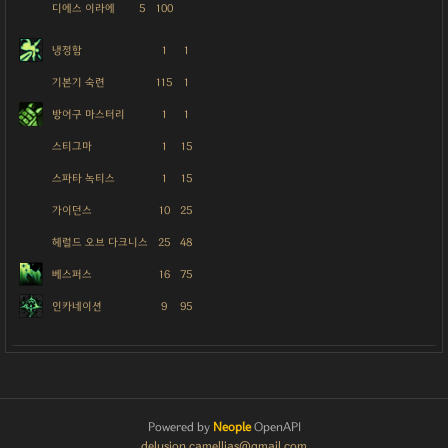
디에스 이라에
5
100
냉정함
1
1
기본기 숙련
115
1
방어구 마스터리
1
1
스티그마
1
15
스파타 녹티스
1
15
가이던스
10
25
헤럴드 오브 다크니스
25
48
베스퍼스
16
75
인카네이션
9
95
Powered by
Neople
OpenAPI
delusion.camellias@gmail.com