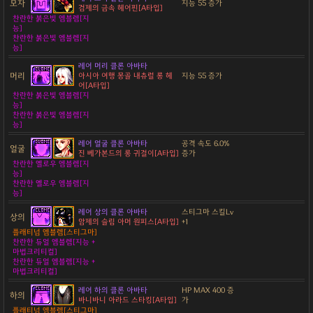
모자
지능 55 증가
검제의 금속 헤어핀[A타입]
찬란한 붉은빛 엠블렘[지
능]
찬란한 붉은빛 엠블렘[지
능]
레어 머리 클론 아바타
머리
아시아 여행 몽골 내츄럴 롱 헤
지능 55 증가
어[A타입]
찬란한 붉은빛 엠블렘[지
능]
찬란한 붉은빛 엠블렘[지
능]
레어 얼굴 클론 아바타
공격 속도 6.0%
얼굴
진 베가본드의 롱 귀걸이[A타입]
증가
찬란한 옐로우 엠블렘[지
능]
찬란한 옐로우 엠블렘[지
능]
레어 상의 클론 아바타
스티그마 스킬Lv
상의
암제의 슬림 아머 원피스[A타입]
+1
플래티넘 엠블렘[스티그마]
찬란한 듀얼 엠블렘[지능 +
마법크리티컬]
찬란한 듀얼 엠블렘[지능 +
마법크리티컬]
레어 하의 클론 아바타
HP MAX 400 증
하의
바니바니 아라드 스타킹[A타입]
가
플래티넘 엠블렘[스티그마]