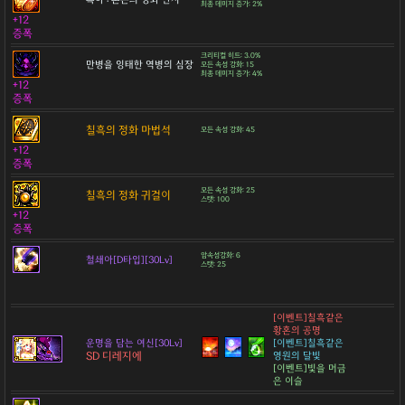
최종 데미지 증가: 2%
+12
증폭
크리티컬 히트: 3.0%
만병을 잉태한 역병의 심장
모든 속성 강화: 15
최종 데미지 증가: 4%
+12
증폭
칠흑의 정화 마법석
모든 속성 강화: 45
+12
증폭
모든 속성 강화: 25
칠흑의 정화 귀걸이
스탯: 100
+12
증폭
암속성강화: 6
철쇄아[D타입][30Lv]
스탯: 25
[이벤트]칠흑같은
황혼의 공명
운명을 담는 여신[30Lv]
[이벤트]칠흑같은
SD 디레지에
영원의 달빛
[이벤트]빛을 머금
은 이슬