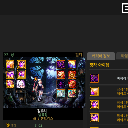
유니닝
힐더
타임
캐릭터 정보
비정이 
>
잠식 :
레이트 
잠식 :
레이트 
김유니
방목장
잠식 :
眞 인챈트리스
레이트
명성
131102