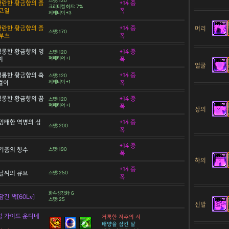
스탯: 120
 찬란한 황금향의 플
+14 증
크리티컬 히트: 7%
코일
폭
퍼페티어 +3
 찬란한 황금향의 플
+14 증
머리
스탯: 170
부츠
폭
 영롱한 황금향의 영
+14 증
스탯: 120
찌
퍼페티어 +1
폭
얼굴
 영롱한 황금향의 축
+14 증
스탯: 120
목걸이
퍼페티어 +1
폭
 영롱한 황금향의 꿈
+14 증
스탯: 120
퍼페티어 +1
폭
상의
잉태한 역병의 심
+14 증
스탯: 200
폭
+14 증
기품의 향수
스탯: 190
폭
하의
+14 증
날씨의 큐브
스탯: 250
폭
화속성강화: 6
긴 책[60Lv]
스탯: 25
신발
 가이드 운디네
거룩한 저주의 서
태양을 삼킨 달