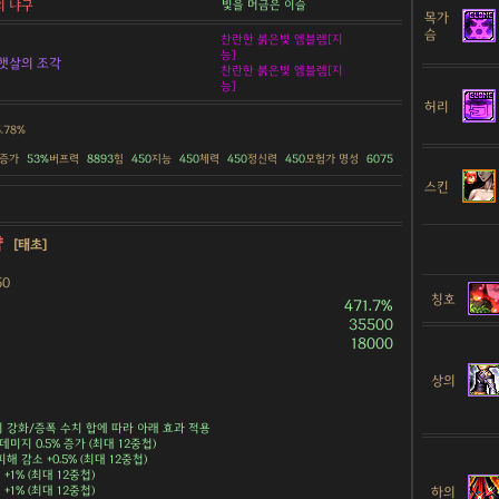
빛을 머금은 이슬
의 냐구
목가
슴
찬란한 붉은빛 엠블렘[지
능]
햇살의 조각
찬란한 붉은빛 엠블렘[지
능]
허리
5.78%
 증가
53%
버프력
8893
힘
450
지능
450
체력
450
정신력
450
모험가 명성
6075
스킨
약
[태초]
50
칭호
471.7%
35500
18000
상의
강화/증폭 수치 합에 따라 아래 효과 적용
데미지 0.5% 증가 (최대 12중첩)
해 감소 +0.5% (최대 12중첩)
+1% (최대 12중첩)
+1% (최대 12중첩)
하의