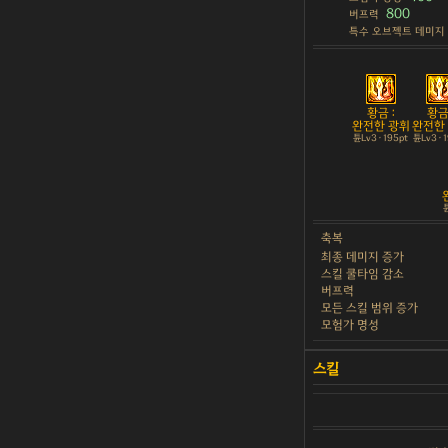
800
버프력
특수 오브젝트 데미지
황금 :
황금 
완전한 광휘
완전한
튠Lv3 · 195pt
튠Lv3 · 
튠
축복
최종 데미지 증가
스킬 쿨타임 감소
버프력
모든 스킬 범위 증가
모험가 명성