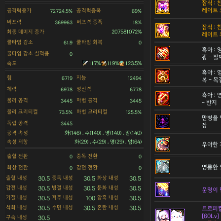
잠식 :
레이트 
공격력증가
공격력증폭
72724.5%
69%
버프력
버프력 증폭
369963
18%
잠식 :
최종 데미지 증가
207581072%
레이트 
쿨타임 감소
쿨타임 회복
61.9
0
흑아 :
쿨타임 감소 실적용
0
광 - 팔
속도
117%
119%
123.5%
흑아 :
힘
지능
6719
12494
복 - 
체력
정신력
6978
6778
흑아 :
물리 공격
마법 공격
3445
3445
- 반지
물리 크리티컬
마법 크리티컬
73.5%
125.5%
만병을 
독립 공격
3445
장
공격 속성
화(146) , 수(140) , 명(140) , 암(140)
속성 저항
화(29) , 수(29) , 명(29) , 암(64)
우아한 
출혈 전환
중독 전환
0
0
영롱한 
화상 전환
감전 전환
0
0
출혈 내성
중독 내성
화상 내성
30.5
30.5
30.5
감전 내성
빙결 내성
둔화 내성
30.5
30.5
30.5
운명이 담
기절 내성
저주 내성
암흑 내성
30.5
100
30.5
석화 내성
수면 내성
혼란 내성
30.5
30.5
30.5
트로피컬
[60Lv]
구속 내성
30.5