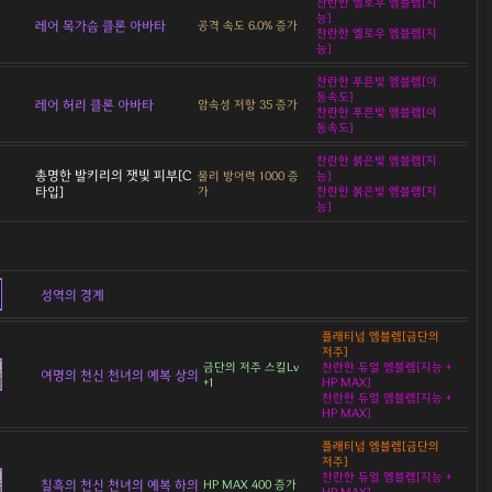
찬란한 옐로우 엠블렘[지
능]
레어 목가슴 클론 아바타
공격 속도 6.0% 증가
찬란한 옐로우 엠블렘[지
능]
찬란한 푸른빛 엠블렘[이
동속도]
레어 허리 클론 아바타
암속성 저항 35 증가
찬란한 푸른빛 엠블렘[이
동속도]
찬란한 붉은빛 엠블렘[지
총명한 발키리의 잿빛 피부[C
물리 방어력 1000 증
능]
타입]
가
찬란한 붉은빛 엠블렘[지
능]
성역의 경계
플래티넘 엠블렘[금단의
저주]
금단의 저주 스킬Lv
찬란한 듀얼 엠블렘[지능 +
여명의 천신 천녀의 예복 상의
+1
HP MAX]
찬란한 듀얼 엠블렘[지능 +
HP MAX]
플래티넘 엠블렘[금단의
저주]
찬란한 듀얼 엠블렘[지능 +
칠흑의 천신 천녀의 예복 하의
HP MAX 400 증가