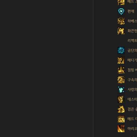
매드 
편애
하베
화끈한
리젝트
금단의
매디
점핑 
구속의
사랑의
데스티
검은 
매드 
마리