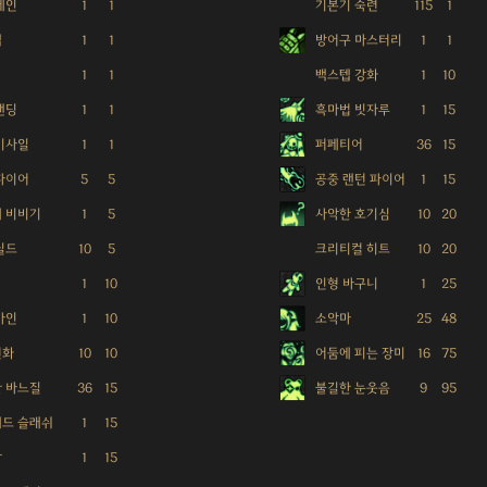
체인
1
1
기본기 숙련
115
1
텝
1
1
방어구 마스터리
1
1
1
1
백스텝 강화
1
10
탠딩
1
1
흑마법 빗자루
1
15
미사일
1
1
퍼페티어
36
15
파이어
5
5
공중 랜턴 파이어
1
15
 비비기
1
5
사악한 호기심
10
20
실드
10
5
크리티컬 히트
10
20
1
10
인형 바구니
1
25
바인
1
10
소악마
25
48
변화
10
10
어둠에 피는 장미
16
75
 바느질
36
15
불길한 눈웃음
9
95
드 슬래쉬
1
15
장
1
15