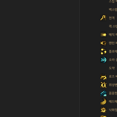
스킬 
백스
천격
퀵 스
매직 
랜턴 
플로레
오라 
도약
로즈 
위상
꼼꼼한
매드매
낙화