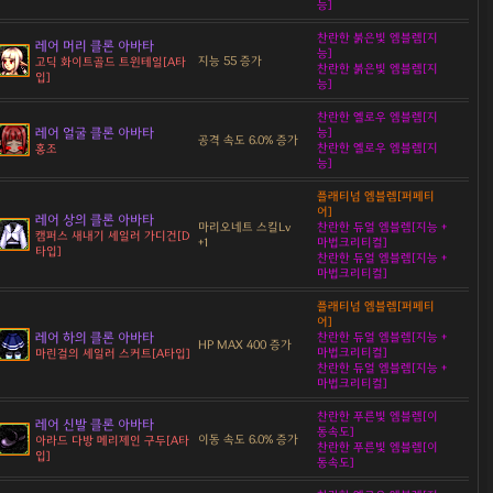
능]
찬란한 붉은빛 엠블렘[지
레어 머리 클론 아바타
능]
지능 55 증가
고딕 화이트골드 트윈테일[A타
찬란한 붉은빛 엠블렘[지
입]
능]
찬란한 옐로우 엠블렘[지
레어 얼굴 클론 아바타
능]
공격 속도 6.0% 증가
찬란한 옐로우 엠블렘[지
홍조
능]
플래티넘 엠블렘[퍼페티
어]
레어 상의 클론 아바타
마리오네트 스킬Lv
찬란한 듀얼 엠블렘[지능 +
캠퍼스 새내기 세일러 가디건[D
+1
마법크리티컬]
타입]
찬란한 듀얼 엠블렘[지능 +
마법크리티컬]
플래티넘 엠블렘[퍼페티
어]
레어 하의 클론 아바타
찬란한 듀얼 엠블렘[지능 +
HP MAX 400 증가
마법크리티컬]
마린걸의 세일러 스커트[A타입]
찬란한 듀얼 엠블렘[지능 +
마법크리티컬]
찬란한 푸른빛 엠블렘[이
레어 신발 클론 아바타
동속도]
이동 속도 6.0% 증가
아라드 다방 메리제인 구두[A타
찬란한 푸른빛 엠블렘[이
입]
동속도]