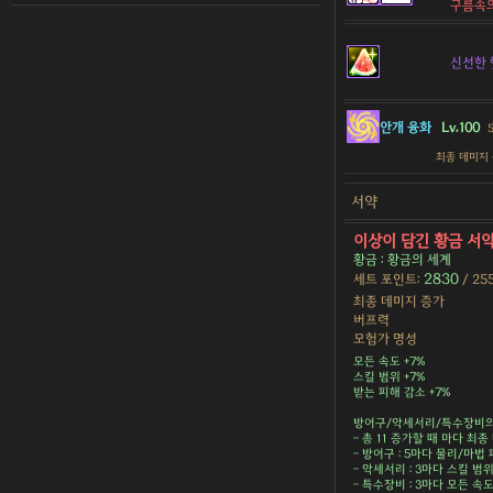
구름속
신선한 
안개 융화
Lv.100
최종 데미지
서약
이상이 담긴 황금 서
황금 : 황금의 세계
2830
세트 포인트:
/ 25
최종 데미지 증가
버프력
모험가 명성
모든 속도 +7%
스킬 범위 +7%
받는 피해 감소 +7%
방어구/악세서리/특수장비의 
- 총 11 증가할 때 마다 최종 
- 방어구 : 5마다 물리/마법 피
- 악세서리 : 3마다 스킬 범위 
- 특수장비 : 3마다 모든 속도 