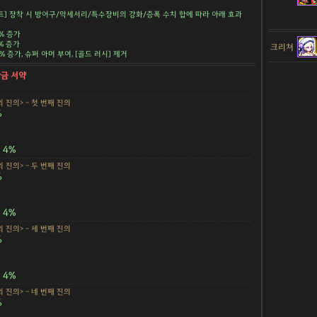
트] 장착 시 방어구/악세서리/특수장비의 강화/증폭 수치 합에 따라 아래 효과
5% 증가
5% 증가
크리쳐
.5% 증가, 슈퍼 아머 부여, [골드 러시] 제거
황금 서약
 진의> - 첫 번째 진의
%
4%
 진의> - 두 번째 진의
%
4%
 진의> - 세 번째 진의
%
4%
 진의> - 네 번째 진의
%