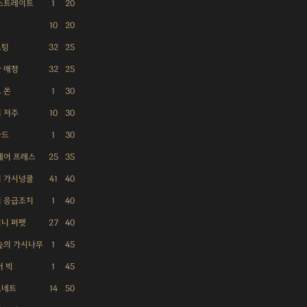
스트레이트
1
20
10
20
스팅
32
25
 애정
32
25
 쏜
1
30
 저주
10
30
가드
1
30
베어 프레스
25
35
 가시넝쿨
41
40
 응급조치
1
40
니 퍼펫
27
40
숲의 가시나무
1
45
더 빅
1
45
오네트
14
50