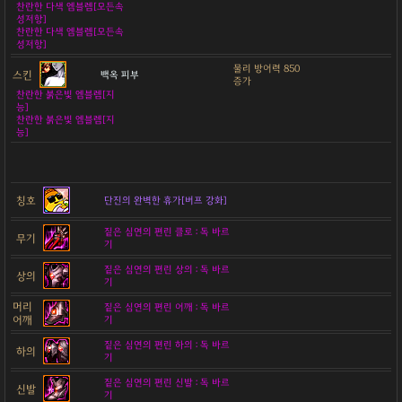
찬란한 다색 엠블렘[모든속
성저항]
찬란한 다색 엠블렘[모든속
성저항]
물리 방어력 850
스킨
백옥 피부
증가
찬란한 붉은빛 엠블렘[지
능]
찬란한 붉은빛 엠블렘[지
능]
칭호
단진의 완벽한 휴가[버프 강화]
짙은 심연의 편린 클로 : 독 바르
무기
기
짙은 심연의 편린 상의 : 독 바르
상의
기
머리
짙은 심연의 편린 어깨 : 독 바르
어깨
기
짙은 심연의 편린 하의 : 독 바르
하의
기
짙은 심연의 편린 신발 : 독 바르
신발
기