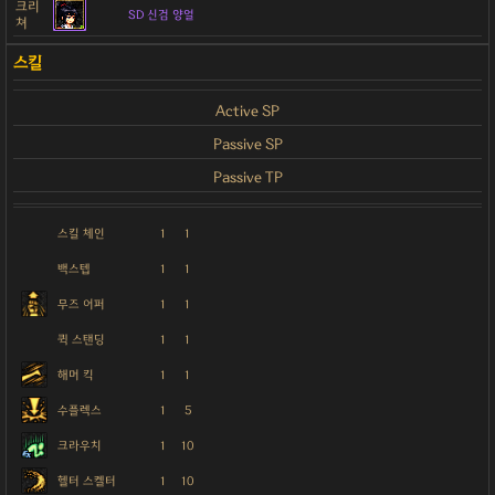
크리
SD 신검 양얼
쳐
Active SP
Passive SP
Passive TP
스킬 체인
1
1
백스텝
1
1
무즈 어퍼
1
1
퀵 스탠딩
1
1
해머 킥
1
1
수플렉스
1
5
크라우치
1
10
헬터 스켈터
1
10