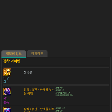
타임라인
캐릭터 정보
첫 섬광
0 강
화
스탯: 40
잠식 : 충전 - 한계를 부수
공격력: 10
는 어깨
크리티컬 히트: 5%
최종 데미지 증가: 3%
+11
증폭
잠식 : 충전 - 한계를 허무
공격력: 110
스탯: 90