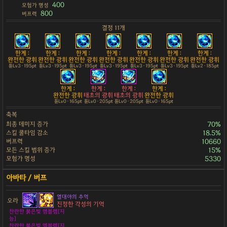
400
모험가 명성
800
버프력
결정 11개
한계 :
한계 :
한계 :
한계 :
한계 :
한계 :
한계 :
완전한 광휘
완전한 광휘
완전한 광휘
완전한 광휘
완전한 광휘
완전한 광휘
완전한 광휘
튠Lv3 · 195pt
튠Lv3 · 195pt
튠Lv3 · 195pt
튠Lv3 · 195pt
튠Lv3 · 195pt
튠Lv3 · 195pt
튠Lv2 · 185pt
한계 :
한계 :
한계 :
한계 :
완전한 광휘
태초의 광휘
태초의 광휘
완전한 광휘
튠Lv0 · 165pt
튠Lv0 · 205pt
튠Lv0 · 205pt
튠Lv0 · 165pt
축복
최종 데미지 증가
70%
스킬 쿨타임 감소
18.5%
버프력
10660
모든 스킬 범위 증가
15%
모험가 명성
5330
열대야의 추억
오라
진정한 각성의 기억
찬란한 붉은빛 엠블렘[지
능]
찬란한 붉은빛 엠블렘[지