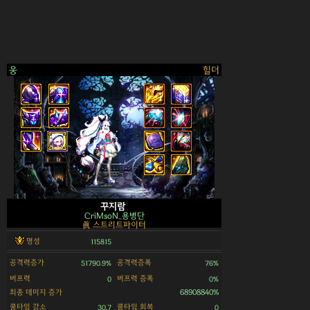
웅
힐더
>
꾸지람
CriMsoN_용병단
眞 스트리트파이터
명성
115815
공격력증가
공격력증폭
51790.9%
76%
버프력
버프력 증폭
0
0%
최종 데미지 증가
68908840%
쿨타임 감소
쿨타임 회복
30.7
0