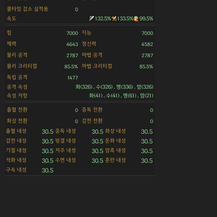
쿨타임 감소 실적용
0
속도
132.5%
133.5%
99.5%
힘
지능
7000
7000
체력
정신력
4643
4582
물리 공격
마법 공격
2787
2787
물리 크리티컬
마법 크리티컬
85.5%
85.5%
독립 공격
1477
공격 속성
화(326) , 수(326) , 명(336) , 암(326)
속성 저항
화(41) , 수(41) , 명(61) , 암(21)
출혈 전환
중독 전환
0
0
화상 전환
감전 전환
0
0
출혈 내성
중독 내성
화상 내성
30.5
30.5
30.5
감전 내성
빙결 내성
둔화 내성
30.5
30.5
30.5
기절 내성
저주 내성
암흑 내성
30.5
30.5
30.5
석화 내성
수면 내성
혼란 내성
30.5
30.5
30.5
구속 내성
30.5