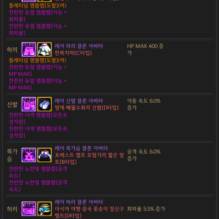
플래티넘 엠블렘[도발](여)
찬란한 듀얼 엠블렘[지능 +
회피율]
찬란한 듀얼 엠블렘[지능 +
회피율]
레어 하의 클론 아바타
HP MAX 400 증
하의
한복치마[C타입]
가
플래티넘 엠블렘[도발](여)
찬란한 듀얼 엠블렘[지능 +
MP MAX]
찬란한 듀얼 엠블렘[지능 +
MP MAX]
레어 신발 클론 아바타
이동 속도 6.0%
신발
염제 폐월수화의 신발[D타입]
증가
찬란한 다색 엠블렘[모든속
성저항]
찬란한 다색 엠블렘[모든속
성저항]
레어 목가슴 클론 아바타
목가
공격 속도 6.0%
포레스트 엘프 모험가의 짧은 망
슴
증가
토[B타입]
찬란한 노란빛 엠블렘[공격
속도]
찬란한 노란빛 엠블렘[공격
속도]
레어 허리 클론 아바타
허리
아시아 여행 중국 꽃송이 장신구
회피율 5.5% 증가
벨트[D타입]