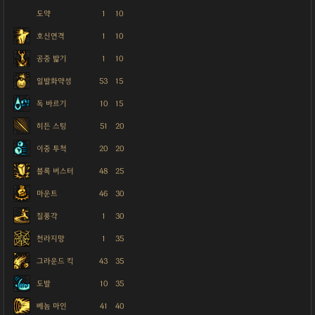
도약
1
10
호신연격
1
10
공중 밟기
1
10
일발화약성
53
15
독 바르기
10
15
히든 스팅
51
20
이중 투척
20
20
블록 버스터
48
25
마운트
46
30
질풍각
1
30
천라지망
1
35
그라운드 킥
43
35
도발
10
35
베놈 마인
41
40