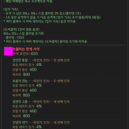
- 해당 피해량은 특수 오브젝트로 적용
[입자 가속]
- 공격 시 남은 85Lv, 50Lv 스킬 쿨타임 2% 감소(쿨타임 1초)
- 1초 동안 공격하지 않을 시 다음 공격에 [입자 가속] 추가 발동(최대 3중첩)
* 파티 플레이 시 버퍼 캐릭터는 [입자 가속] 옵션 미적용
[오버클럭] [장비 발동 옵션]
85Lv, 50Lv 스킬 쿨타임 초기화
- 쿨타임 : 120초
* 파티 플레이 시 버퍼 캐릭터는 [오버클럭] 쿨타임 초기화 미적용
초월하는 한계 서약
655
서약 포인트:
강인한 통찰
— <묵언의 진의> - 첫 번째 진의
4%
최종 데미지 증가
400
모험가 명성
800
버프력
포용의 권능
— <묵언의 진의> - 두 번째 진의
4%
최종 데미지 증가
400
모험가 명성
800
버프력
심연의 고동
— <묵언의 진의> - 세 번째 진의
4%
최종 데미지 증가
400
모험가 명성
800
버프력
신념의 대가
— <묵언의 진의> - 네 번째 진의
4%
최종 데미지 증가