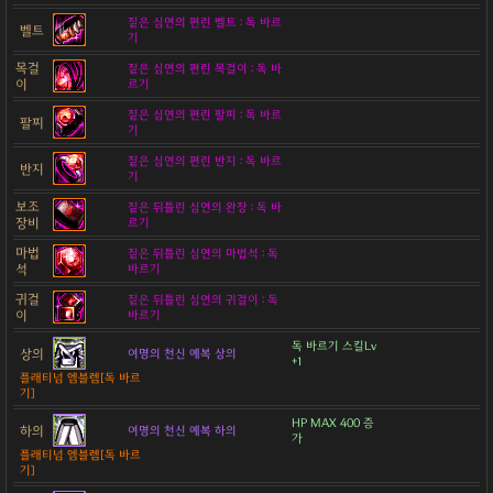
짙은 심연의 편린 벨트 : 독 바르
벨트
기
목걸
짙은 심연의 편린 목걸이 : 독 바
이
르기
짙은 심연의 편린 팔찌 : 독 바르
팔찌
기
짙은 심연의 편린 반지 : 독 바르
반지
기
보조
짙은 뒤틀린 심연의 완장 : 독 바
장비
르기
마법
짙은 뒤틀린 심연의 마법석 : 독
석
바르기
귀걸
짙은 뒤틀린 심연의 귀걸이 : 독
이
바르기
독 바르기 스킬Lv
상의
여명의 천신 예복 상의
+1
플래티넘 엠블렘[독 바르
기]
HP MAX 400 증
하의
여명의 천신 예복 하의
가
플래티넘 엠블렘[독 바르
기]