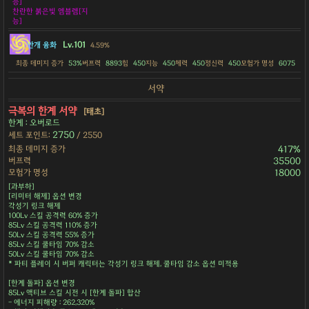
능]
찬란한 붉은빛 엠블렘[지
능]
Lv.101
안개 융화
4.59%
최종 데미지 증가
53%
버프력
8893
힘
450
지능
450
체력
450
정신력
450
모험가 명성
6075
서약
극복의 한계 서약
[태초]
한계 : 오버로드
2750
세트 포인트:
/ 2550
최종 데미지 증가
417%
버프력
35500
모험가 명성
18000
[과부하]
[리미터 해제] 옵션 변경
각성기 링크 해제
100Lv 스킬 공격력 60% 증가
85Lv 스킬 공격력 110% 증가
50Lv 스킬 공격력 55% 증가
85Lv 스킬 쿨타임 70% 감소
50Lv 스킬 쿨타임 70% 감소
* 파티 플레이 시 버퍼 캐릭터는 각성기 링크 해제, 쿨타임 감소 옵션 미적용
[한계 돌파] 옵션 변경
85Lv 액티브 스킬 시전 시 [한계 돌파] 합산
- 에너지 피해량 : 262,320%