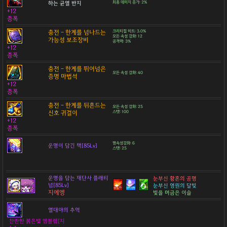
하는 균열 반지
최종 데미지 증가: 2%
+12
증폭
충전 - 한계를 넘나드는
크리티컬 히트: 3.0%
모든 속성 강화: 12
가능성 보조장비
공격력: 3%
+12
증폭
충전 - 한계를 뛰어넘은
모든 속성 강화: 40
증명 마법석
+12
증폭
충전 - 한계를 뒤흔드는
모든 속성 강화: 25
신호 귀걸이
스탯: 100
+12
증폭
명속성강화: 6
운명이 담긴 책[85Lv]
스탯: 25
운명을 담는 재단사 플래티
눈부신 황혼의 공명
넘[85Lv]
눈부신 영원의 달빛
지에엥
빛을 머금은 이슬
열대야의 추억
찬란한 붉은빛 엠블렘[지