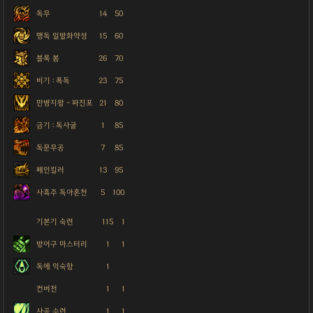
독무
14
50
맹독 일발화약성
15
60
블록 봄
26
70
비기 : 폭독
23
75
만병지왕 - 파진포
21
80
금기 : 독사굴
1
85
독문무공
7
85
페인킬러
13
95
사흑주 독아혼천
5
100
기본기 숙련
115
1
방어구 마스터리
1
1
독에 익숙함
1
컨버전
1
1
사공 수련
1
1