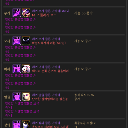
능]
레어 무기 클론 아바타[75Lv]
무기
지능 55 증가
M. 스플래시 로즈
찬란한 붉은빛 엠블렘[지
능]
찬란한 붉은빛 엠블렘[지
능]
레어 모자 클론 아바타
모자
지능 55 증가
와일드럭셔리 리본[A타입]
찬란한 붉은빛 엠블렘[지
능]
찬란한 붉은빛 엠블렘[지
능]
레어 머리 클론 아바타
머리
지능 55 증가
대지의 눈꽃 은여우 묶음머리
찬란한 붉은빛 엠블렘[지
능]
찬란한 붉은빛 엠블렘[지
능]
레어 얼굴 클론 아바타
공격 속도 6.0%
얼굴
단아한 실버임페리얼 붉은눈
증가
찬란한 노란빛 엠블렘[공격
속도]
찬란한 노란빛 엠블렘[공격
속도]
레어 상의 클론 아바타
독문무공 스킬Lv
상의
올림푸스 헤라의 상의[A타입]
+1