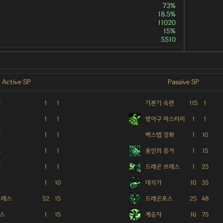
73%
18.5%
11020
15%
5510
Active SP
Passive SP
인
1
1
기본기 숙련
115
1
1
1
방어구 마스터리
1
1
킥
1
1
백스텝 강화
1
10
드
1
1
용인의 증거
1
15
딩
1
1
드래곤 브레스
1
25
1
10
대식가
10
35
브레스
52
15
드래곤포스
25
48
스
1
15
계승자
16
75