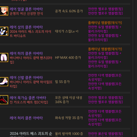
레어 얼굴 클론 아바타
찬란한 옐로우 엠블렘[힘]
공격 속도 6.0% 증가
찬란한 옐로우 엠블렘[힘]
운명의 여신 신성한 안식
플래티넘 엠블렘[대식가]
레어 상의 클론 아바타
찬란한 듀얼 엠블렘[힘 +
대식가 스킬Lv +1
물리크리티컬]
2024 아라드 패스 괴도의 타이
찬란한 듀얼 엠블렘[힘 +
트 바디슈트
물리크리티컬]
플래티넘 엠블렘[대식가]
레어 하의 클론 아바타
찬란한 듀얼 엠블렘[힘 +
HP MAX 400 증가
물리크리티컬]
바니바니 아라드 광택 팬츠[E타
찬란한 듀얼 엠블렘[힘 +
입]
물리크리티컬]
찬란한 다색 엠블렘[모든
레어 신발 클론 아바타
속성저항]
힘 55 증가
바니바니 아라드 광택 하이힐[E
찬란한 다색 엠블렘[모든
타입]
속성저항]
레어 목가슴 클론 아바타
모든 상태 이상 내성
찬란한 옐로우 엠블렘[힘]
3.6% 증가
찬란한 옐로우 엠블렘[힘]
진 카오스의 배트 윙[C타입]
찬란한 다색 엠블렘[모든
속성저항]
레어 허리 클론 아바타
화속성 저항 35 증가
찬란한 다색 엠블렘[모든
속성저항]
2024 아라드 패스 괴도의 순
물리 방어력 1000 증
찬란한 붉은빛 엠블렘[힘]