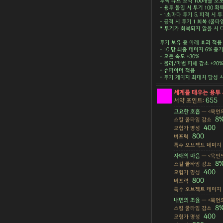
무색 큐브 조각 100개를 소모
- 용투 돌입 시 투기 100 획
- 1초마다 투기 5, 피격 시 투
- 공격 시 투기 1 회복 (쿨타임
* 투기가 회복되지 않을 시 다
투기 보유 중 아래 효과 적용
- 10 당 최종 데미지 6% 증가
- 모든 속도 +30%
- 물리/마법 피해 감소 +20%
- 슈퍼아머 적용
- 투기 게이지 최대치 달성 시
세계를 태우는 용투
655
서약 포인트:
고요한 호흡
— <묵언의
8
스킬 쿨타임 감소
400
모험가 명성
800
버프력
특수 오브젝트 데미지
자애의 마음
— <묵언의
8
스킬 쿨타임 감소
400
모험가 명성
800
버프력
특수 오브젝트 데미지
내면의 조율
— <묵언의
8
스킬 쿨타임 감소
400
모험가 명성