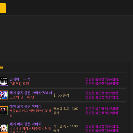
색
열대야의 추억
찬란한 붉은빛 엠블렘[힘]
[M]투명 오라
찬란한 붉은빛 엠블렘[힘]
레어 무기 클론 아바타[80Lv]
찬란한 붉은빛 엠블렘[힘]
힘 55 증가
코스믹 글리치 낫
찬란한 붉은빛 엠블렘[힘]
레어 모자 클론 아바타
캐스팅 속도 14.0%
찬란한 붉은빛 엠블렘[힘]
배틀슈트 레드 메탈 헤어핀[C타
증가
찬란한 붉은빛 엠블렘[힘]
입]
레어 머리 클론 아바타
캐스팅 속도 14.0%
찬란한 붉은빛 엠블렘[힘]
바니바니 아라드 내추럴 스트레
증가
찬란한 붉은빛 엠블렘[힘]
이트[A타입]