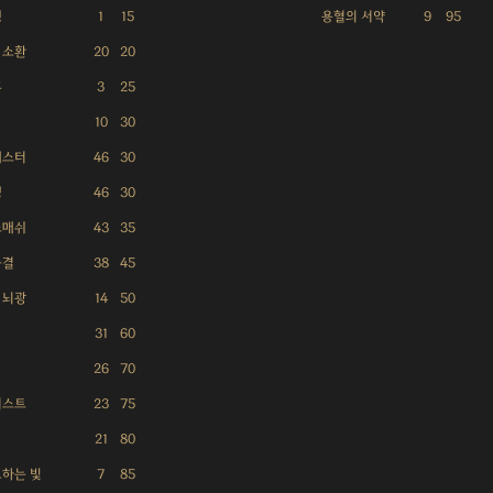
윙
1
15
용혈의 서약
9
95
 소환
20
20
혼
3
25
10
30
래스터
46
30
팽
46
30
스매쉬
43
35
숨결
38
45
 뇌광
14
50
31
60
26
70
버스트
23
75
21
80
고하는 빛
7
85