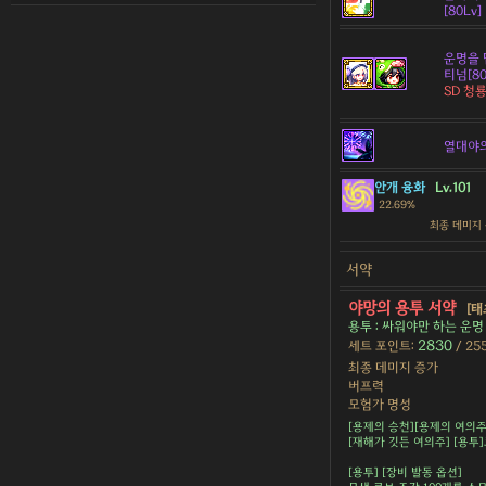
[80Lv]
운명을 
티넘[80
SD 청
열대야
안개 융화
Lv.101
22.69%
최종 데미지
서약
야망의 용투 서약
[태
용투 : 싸워야만 하는 운명
2830
세트 포인트:
/ 25
최종 데미지 증가
버프력
모험가 명성
[용제의 승천][용제의 여의주
[재해가 깃든 여의주] [용투
[용투] [장비 발동 옵션]