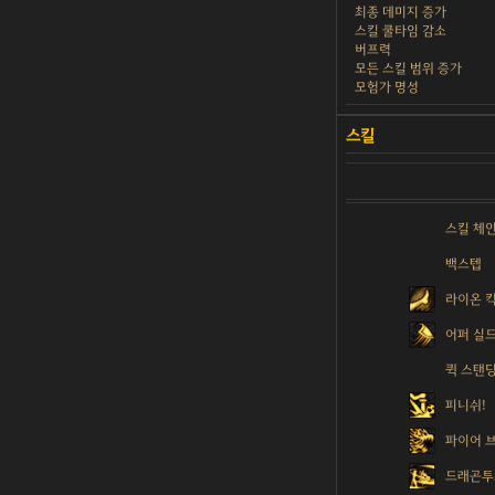
최종 데미지 증가
스킬 쿨타임 감소
버프력
모든 스킬 범위 증가
모험가 명성
스킬 체
백스텝
라이온 
어퍼 실
퀵 스탠
피니쉬!
파이어 
드래곤투