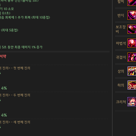
하여 용투 선언 (쿨타임 5초)
팔찌
득
기 10 소모
 0.1초)
반지
음 회복에 1 추가 회복 (최대 10중첩)
보조장
 (최대 5중첩)
비
마법석
 5초 동안 최종 데미지 1% 증가
 서약
귀걸이
 진의> - 첫 번째 진의
상의
%
하의
4%
 진의> - 두 번째 진의
%
크리쳐
4%
 진의> - 세 번째 진의
%