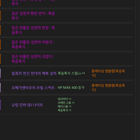
폭식
짙은 심연의 편린 반지 : 폭음
폭식
짙은 뒤틀린 심연의 완장 : 폭
음폭식
짙은 뒤틀린 심연의 마법석 :
폭음폭식
짙은 뒤틀린 심연의 귀걸이 :
폭음폭식
플래티넘 엠블렘[폭음폭
칠흑의 천신 천녀의 예복 상의
폭음폭식 스킬Lv +1
식]
플래티넘 엠블렘[폭음폭
오메가센타우리 프릴 스커트
HP MAX 400 증가
식]
워크라이 +1
브레인 스톰 +1
슈팅 던파 SD 나이트
페이스풀 +1
폭음폭식 +1