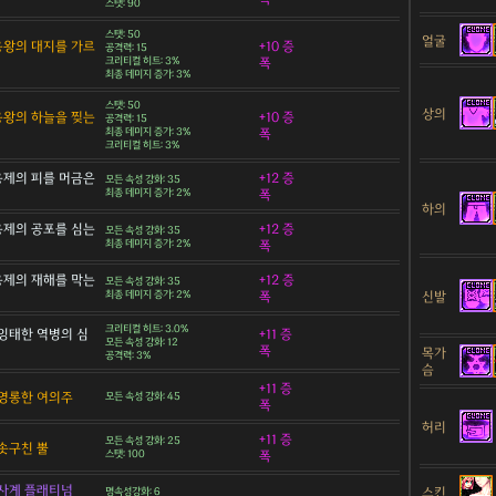
스탯: 90
스탯: 50
얼굴
 용왕의 대지를 가르
+10 증
공격력: 15
크리티컬 히트: 3%
폭
최종 데미지 증가: 3%
스탯: 50
상의
 용왕의 하늘을 찢는
+10 증
공격력: 15
최종 데미지 증가: 3%
폭
크리티컬 히트: 3%
 용제의 피를 머금은
+12 증
모든 속성 강화: 35
최종 데미지 증가: 2%
폭
하의
 용제의 공포를 심는
+12 증
모든 속성 강화: 35
최종 데미지 증가: 2%
폭
 용제의 재해를 막는
+12 증
모든 속성 강화: 35
신발
최종 데미지 증가: 2%
폭
크리티컬 히트: 3.0%
잉태한 역병의 심
+11 증
모든 속성 강화: 12
폭
목가
공격력: 3%
슴
+11 증
영롱한 여의주
모든 속성 강화: 45
폭
허리
+11 증
모든 속성 강화: 25
솟구친 뿔
스탯: 100
폭
사계 플래티넘
스킨
명속성강화: 6