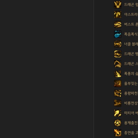
드래곤 
아스트라
버스트 
폭음폭식
너클 블
드래곤 
드래곤 
폭풍의 
울부짖는
용왕파천
비룡천상
미티어 
용제출진
종언을 