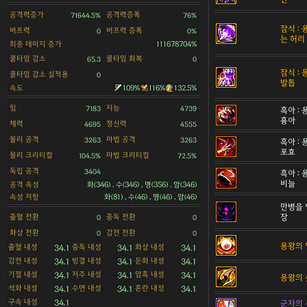
공격력증가
공격력증폭
71644.5%
76%
잠식 :
버프력
버프력 증폭
0
0%
는 허리
최종 데미지 증가
111678704%
쿨타임 감소
쿨타임 회복
65.3
0
잠식 :
쿨타임 감소 실적용
0
발톱
속도
109%
116%
132.5%
힘
지능
7183
4739
흑아 :
흉아
체력
정신력
4695
4555
물리 공격
마법 공격
3263
3263
흑아 :
포효
물리 크리티컬
마법 크리티컬
104.5%
72.5%
독립 공격
3404
흑아 :
비늘
공격 속성
화(346) , 수(346) , 명(356) , 암(346)
속성 저항
화(81) , 수(46) , 명(46) , 암(46)
만병을 
출혈 전환
중독 전환
장
0
0
화상 전환
감전 전환
0
0
용왕의 
출혈 내성
중독 내성
화상 내성
34.1
34.1
34.1
감전 내성
빙결 내성
둔화 내성
34.1
34.1
34.1
기절 내성
저주 내성
암흑 내성
34.1
34.1
34.1
용왕의 
석화 내성
수면 내성
혼란 내성
34.1
34.1
34.1
구속 내성
34.1
군자의 