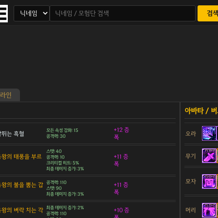
검
라인
+12 증
모든 속성 강화: 15
 날뛰는 흑혈
오라
공격력: 30
폭
스탯: 40
무기
 용왕의 태풍을 부르
+11 증
공격력: 10
크리티컬 히트: 5%
폭
최종 데미지 증가: 3%
모자
공격력: 110
 용왕의 불을 뿜는 갑
+11 증
스탯: 90
폭
최종 데미지 증가: 3%
최종 데미지 증가: 2%
 용왕의 벼락 치는 각
+10 증
머리
공격력: 110
폭