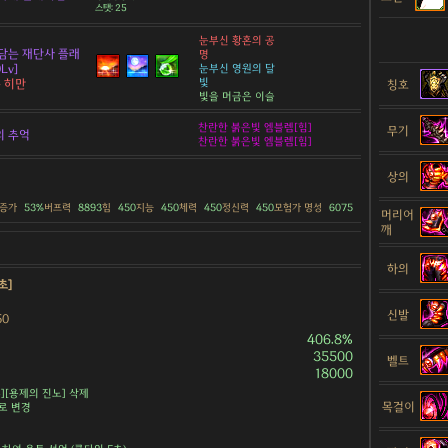
스탯: 25
눈부신 황혼의 공
담는 재단사 플래
명
Lv]
눈부신 영원의 달
빛
룡 히만
칭호
빛을 머금은 이슬
찬란한 붉은빛 엠블렘[힘]
무기
의 추억
찬란한 붉은빛 엠블렘[힘]
상의
 증가
53%
버프력
8893
힘
450
지능
450
체력
450
정신력
450
모험가 명성
6075
머리어
깨
하의
초]
신발
50
406.8%
35500
벨트
18000
][용제의 진노] 삭제
목걸이
]로 변경