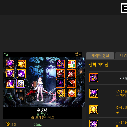
Yu
힐더
타임
캐릭터 정보
요도 :
>
잠식 :
는 어깨
축성 :
유빛나
주
블랙링고
眞 드래곤나이트
잠식 :
명성
125812
반