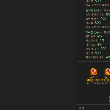
800
버프력
특수 오브젝트 데미지
경계의 인내
— <묵언의
8
스킬 쿨타임 감소
400
모험가 명성
800
버프력
특수 오브젝트 데미지
이어진 걸음
— <묵언
4%
공격속도
4%
캐스트속도
4%
이동속도
400
모험가 명성
800
버프력
4
최종 데미지 증가
용투 :
용투 
완전한 광휘
완전한
튠Lv3 · 195pt
튠Lv3 · 
튠
축복