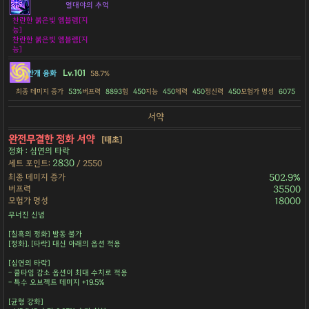
열대야의 추억
찬란한 붉은빛 엠블렘[지
능]
찬란한 붉은빛 엠블렘[지
능]
Lv.101
안개 융화
58.7%
최종 데미지 증가
53%
버프력
8893
힘
450
지능
450
체력
450
정신력
450
모험가 명성
6075
서약
완전무결한 정화 서약
[태초]
정화 : 심연의 타락
2830
세트 포인트:
/ 2550
최종 데미지 증가
502.9%
버프력
35500
모험가 명성
18000
무너진 신념
[칠흑의 정화] 발동 불가
[정화], [타락] 대신 아래의 옵션 적용
[심연의 타락]
- 쿨타임 감소 옵션이 최대 수치로 적용
- 특수 오브젝트 데미지 +19.5%
[균형 강화]