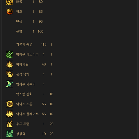
왜곡
1
80
창조
1
85
탄생
1
95
운명
1
100
기본기 숙련
115
1
방어구 마스터리
1
1
파이어월
46
1
운석 낙하
1
1
빗자루 다루기
1
백스텝 강화
1
10
아이스 스톤
56
10
아이스 플레이트
56
10
우드 트랩
1
20
상상력
10
20