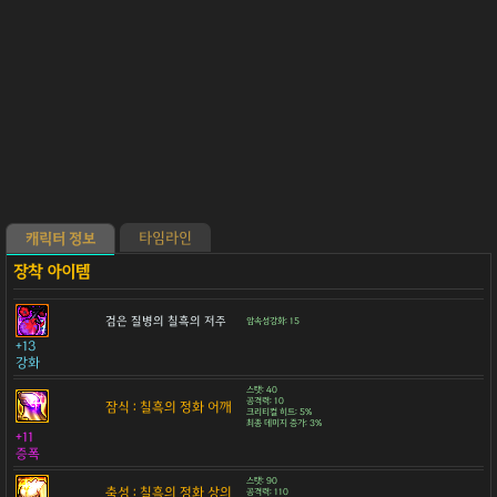
타임라인
캐릭터 정보
검은 질병의 칠흑의 저주
암속성강화: 15
+13
강화
스탯: 40
공격력: 10
잠식 : 칠흑의 정화 어깨
크리티컬 히트: 5%
최종 데미지 증가: 3%
+11
증폭
스탯: 90
축성 : 칠흑의 정화 상의
공격력: 110