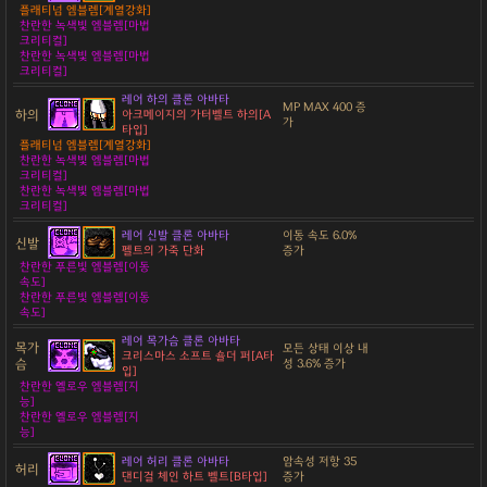
플래티넘 엠블렘[계열강화]
찬란한 녹색빛 엠블렘[마법
크리티컬]
찬란한 녹색빛 엠블렘[마법
크리티컬]
레어 하의 클론 아바타
MP MAX 400 증
하의
아크메이지의 가터벨트 하의[A
가
타입]
플래티넘 엠블렘[계열강화]
찬란한 녹색빛 엠블렘[마법
크리티컬]
찬란한 녹색빛 엠블렘[마법
크리티컬]
레어 신발 클론 아바타
이동 속도 6.0%
신발
펠트의 가죽 단화
증가
찬란한 푸른빛 엠블렘[이동
속도]
찬란한 푸른빛 엠블렘[이동
속도]
레어 목가슴 클론 아바타
목가
모든 상태 이상 내
크리스마스 소프트 숄더 퍼[A타
슴
성 3.6% 증가
입]
찬란한 옐로우 엠블렘[지
능]
찬란한 옐로우 엠블렘[지
능]
레어 허리 클론 아바타
암속성 저항 35
허리
댄디걸 체인 하트 벨트[B타입]
증가