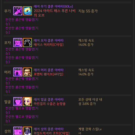
레어 무기 클론 아바타[60Lv]
2024 아라드 패스 푸른 나비
무기
지능 55 증가
의 오브
찬란한 붉은빛 엠블렘[지
능]
찬란한 붉은빛 엠블렘[지
능]
레어 모자 클론 아바타
캐스팅 속도
모자
레이스 머리띠[C타입]
14.0% 증가
찬란한 붉은빛 엠블렘[지
능]
찬란한 붉은빛 엠블렘[지
능]
레어 머리 클론 아바타
캐스팅 속도
머리
로맨틱 웨이브[A타입]
14.0% 증가
찬란한 붉은빛 엠블렘[지
능]
찬란한 붉은빛 엠블렘[지
능]
레어 얼굴 클론 아바타
모든 상태 이상 내
얼굴
마린걸의 수줍은 눈망울
성 3.6% 증가
찬란한 옐로우 엠블렘[지
능]
찬란한 옐로우 엠블렘[지
능]
레어 상의 클론 아바타
계열 강화 스킬Lv
상의
와일드럭셔리 코트[C타입]
+1