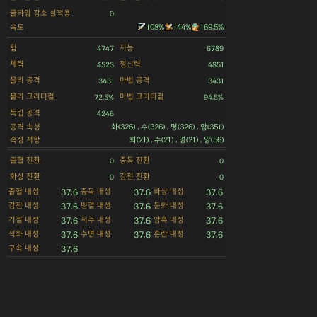
쿨타임 감소 실적용
0
속도
108%
144%
169.5%
힘
지능
4747
6789
체력
정신력
4523
4851
물리 공격
마법 공격
3431
3431
물리 크리티컬
마법 크리티컬
72.5%
94.5%
독립 공격
4246
공격 속성
화(326) , 수(326) , 명(326) , 암(351)
속성 저항
화(21) , 수(21) , 명(21) , 암(56)
출혈 전환
중독 전환
0
0
화상 전환
감전 전환
0
0
출혈 내성
중독 내성
화상 내성
37.6
37.6
37.6
감전 내성
빙결 내성
둔화 내성
37.6
37.6
37.6
기절 내성
저주 내성
암흑 내성
37.6
37.6
37.6
석화 내성
수면 내성
혼란 내성
37.6
37.6
37.6
구속 내성
37.6