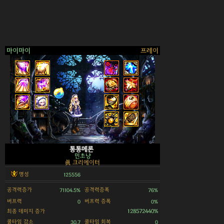
마이마이
프레이
>
통통메론
민초냥
眞 크리에이터
명성
125556
공격력증가
공격력증폭
71104.5%
76%
버프력
버프력 증폭
0
0%
최종 데미지 증가
128572440%
쿨타임 감소
쿨타임 회복
30.7
0