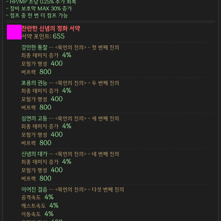
- HP/MP 초당 0.25% 추가 회복
- 장비 보호막 MAX 30% 증가
- 점프 중 한 번 더 점프 가능
찬란한 신념의 정화 서약
655
서약 포인트:
강인한 통찰
— <묵언의 진의> - 첫 번째 진의
4%
최종 데미지 증가
400
모험가 명성
800
버프력
포용의 권능
— <묵언의 진의> - 두 번째 진의
4%
최종 데미지 증가
400
모험가 명성
800
버프력
심연의 고동
— <묵언의 진의> - 세 번째 진의
4%
최종 데미지 증가
400
모험가 명성
800
버프력
신념의 대가
— <묵언의 진의> - 네 번째 진의
4%
최종 데미지 증가
400
모험가 명성
800
버프력
이어진 걸음
— <묵언의 진의> - 다섯 번째 진의
4%
공격속도
4%
캐스트속도
4%
이동속도