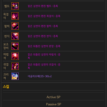
벨트
짙은 심연의 편린 벨트 : 증폭
목걸
짙은 심연의 편린 목걸이 : 증폭
이
팔찌
짙은 심연의 편린 팔찌 : 증폭
반지
짙은 심연의 편린 반지 : 증폭
보조
짙은 뒤틀린 심연의 완장 : 증폭
장비
마법
짙은 뒤틀린 심연의 마법석 : 증
석
폭
귀걸
짙은 뒤틀린 심연의 귀걸이 : 증
이
폭
크리
아글라오페[25~30Lv]
쳐
Active SP
Passive SP