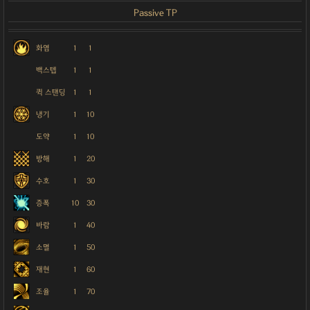
Passive TP
화염
1
1
백스텝
1
1
퀵 스탠딩
1
1
냉기
1
10
도약
1
10
방해
1
20
수호
1
30
증폭
10
30
바람
1
40
소멸
1
50
재현
1
60
조율
1
70