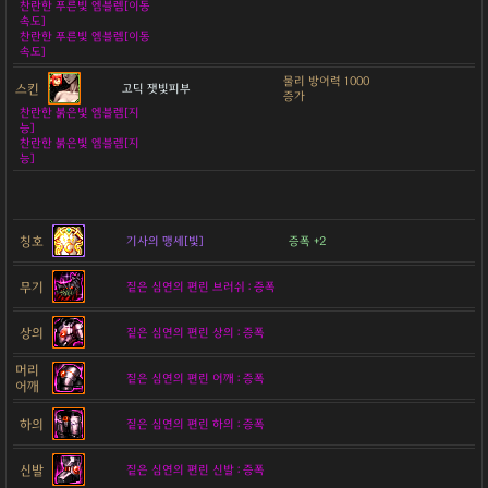
찬란한 푸른빛 엠블렘[이동
속도]
찬란한 푸른빛 엠블렘[이동
속도]
물리 방어력 1000
스킨
고딕 잿빛피부
증가
찬란한 붉은빛 엠블렘[지
능]
찬란한 붉은빛 엠블렘[지
능]
칭호
기사의 맹세[빛]
증폭 +2
무기
짙은 심연의 편린 브러쉬 : 증폭
상의
짙은 심연의 편린 상의 : 증폭
머리
짙은 심연의 편린 어깨 : 증폭
어깨
하의
짙은 심연의 편린 하의 : 증폭
신발
짙은 심연의 편린 신발 : 증폭