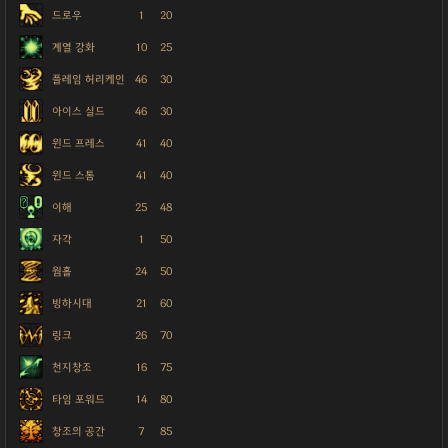
드로우
1
20
계열 강화
10
25
플레임 허리케인
46
30
아이스 실드
46
30
윈드 프레스
41
40
윈드 스톰
41
40
이해
25
48
자각
1
50
웜홀
24
50
빙하시대
21
60
링크
26
70
천지창조
16
75
타임 포워드
14
80
창조의 공간
7
85