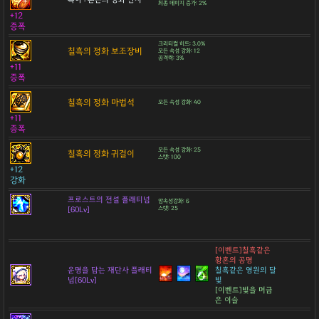
최종 데미지 증가: 2%
+12
증폭
크리티컬 히트: 3.0%
칠흑의 정화 보조장비
모든 속성 강화: 12
공격력: 3%
+11
증폭
칠흑의 정화 마법석
모든 속성 강화: 40
+11
증폭
모든 속성 강화: 25
칠흑의 정화 귀걸이
스탯: 100
+12
강화
프로스트의 전설 플래티넘
암속성강화: 6
[60Lv]
스탯: 25
[이벤트]칠흑같은
황혼의 공명
운명을 담는 재단사 플래티
칠흑같은 영원의 달
넘[60Lv]
빛
[이벤트]빛을 머금
은 이슬