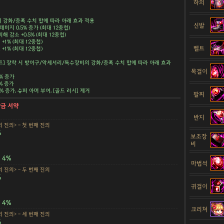
하의
강화/증폭 수치 합에 따라 아래 효과 적용
신발
데미지 0.5% 증가 (최대 12중첩)
해 감소 +0.5% (최대 12중첩)
+1% (최대 12중첩)
벨트
+1% (최대 12중첩)
트] 장착 시 방어구/악세서리/특수장비의 강화/증폭 수치 합에 따라 아래 효과
목걸이
5% 증가
5% 증가
.5% 증가, 슈퍼 아머 부여, [골드 러시] 제거
팔찌
황금 서약
반지
 진의> - 첫 번째 진의
%
보조장
비
4%
마법석
 진의> - 두 번째 진의
%
귀걸이
4%
크리쳐
 진의> - 세 번째 진의
%