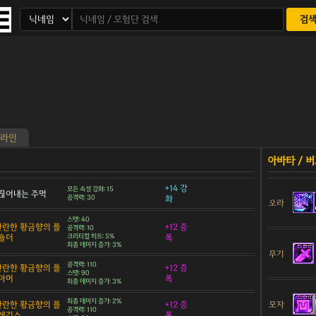
검
라인
+14 강
모든 속성 강화: 15
끊어내는 주먹
공격력: 30
화
오라
스탯: 40
 찬란한 황금향의 플
+12 증
공격력: 10
숄더
크리티컬 히트: 5%
폭
최종 데미지 증가: 3%
무기
공격력: 110
 찬란한 황금향의 플
+12 증
스탯: 90
아머
폭
최종 데미지 증가: 3%
최종 데미지 증가: 2%
모자
 찬란한 황금향의 플
+12 증
공격력: 110
 레깅스
폭