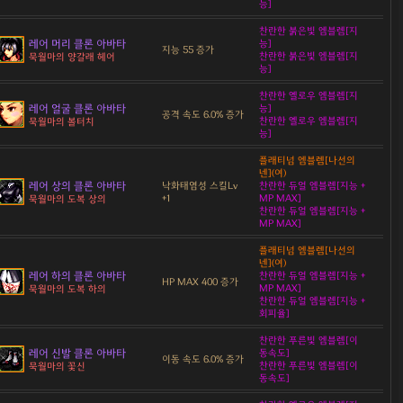
능]
찬란한 붉은빛 엠블렘[지
레어 머리 클론 아바타
능]
지능 55 증가
찬란한 붉은빛 엠블렘[지
묵월마의 양갈래 헤어
능]
찬란한 옐로우 엠블렘[지
레어 얼굴 클론 아바타
능]
공격 속도 6.0% 증가
찬란한 옐로우 엠블렘[지
묵월마의 볼터치
능]
플래티넘 엠블렘[나선의
넨](여)
레어 상의 클론 아바타
낙화태염성 스킬Lv
찬란한 듀얼 엠블렘[지능 +
+1
MP MAX]
묵월마의 도복 상의
찬란한 듀얼 엠블렘[지능 +
MP MAX]
플래티넘 엠블렘[나선의
넨](여)
레어 하의 클론 아바타
찬란한 듀얼 엠블렘[지능 +
HP MAX 400 증가
MP MAX]
묵월마의 도복 하의
찬란한 듀얼 엠블렘[지능 +
회피율]
찬란한 푸른빛 엠블렘[이
레어 신발 클론 아바타
동속도]
이동 속도 6.0% 증가
찬란한 푸른빛 엠블렘[이
묵월마의 꽃신
동속도]