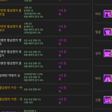
스탯: 90
스탯: 50
 찬란한 황금향의 플
+12 증
공격력: 15
머리
코일
크리티컬 히트: 3%
폭
최종 데미지 증가: 3%
스탯: 50
 찬란한 황금향의 플
+12 증
공격력: 15
부츠
최종 데미지 증가: 3%
폭
얼굴
크리티컬 히트: 3%
 영롱한 황금향의 영
+12 증
모든 속성 강화: 35
찌
최종 데미지 증가: 2%
폭
 영롱한 황금향의 축
+12 증
모든 속성 강화: 35
상의
목걸이
최종 데미지 증가: 1%
폭
 영롱한 황금향의 꿈
+12 증
모든 속성 강화: 35
최종 데미지 증가: 2%
폭
크리티컬 히트: 3.0%
잉태한 역병의 심
+12 증
모든 속성 강화: 15
하의
폭
최종 데미지 증가: 4%
황금향의 저주 - 마
+12 증
모든 속성 강화: 40
폭
황금향의 이면 - 귀
+12 증
신발
모든 속성 강화: 25
스탯: 100
폭
명속성강화: 6