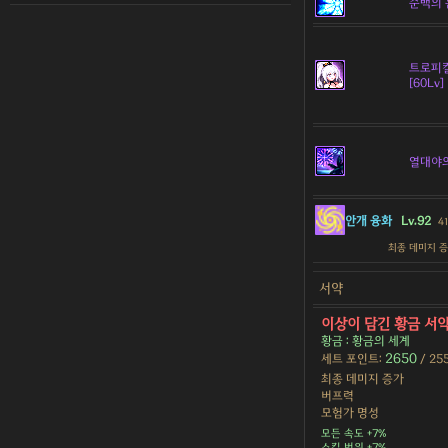
순백의 
트로피컬
[60Lv]
열대야
안개 융화
Lv.92
41
최종 데미지 
서약
이상이 담긴 황금 서
황금 : 황금의 세계
2650
세트 포인트:
/ 25
최종 데미지 증가
버프력
모험가 명성
모든 속도 +7%
스킬 범위 +7%