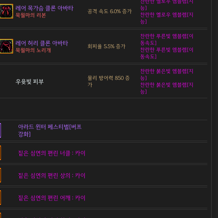
찬란한 옐로우 엠블렘[지
레어 목가슴 클론 아바타
능]
공격 속도 6.0% 증가
찬란한 옐로우 엠블렘[지
묵월마의 리본
능]
찬란한 푸른빛 엠블렘[이
레어 허리 클론 아바타
동속도]
회피율 5.5% 증가
찬란한 푸른빛 엠블렘[이
묵월마의 노리개
동속도]
찬란한 붉은빛 엠블렘[지
물리 방어력 850 증
능]
우윳빛 피부
가
찬란한 붉은빛 엠블렘[지
능]
아라드 윈터 페스티벌[버프
강화]
짙은 심연의 편린 너클 : 카이
짙은 심연의 편린 상의 : 카이
짙은 심연의 편린 어깨 : 카이