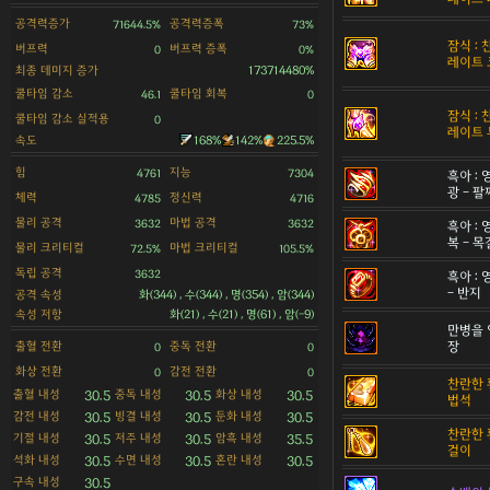
공격력증가
공격력증폭
71644.5%
73%
잠식 :
버프력
버프력 증폭
0
0%
레이트 
최종 데미지 증가
173714480%
쿨타임 감소
쿨타임 회복
46.1
0
잠식 :
쿨타임 감소 실적용
0
레이트 
속도
168%
142%
225.5%
힘
지능
4761
7304
흑아 :
광 - 팔
체력
정신력
4785
4716
물리 공격
마법 공격
3632
3632
흑아 :
복 - 
물리 크리티컬
마법 크리티컬
72.5%
105.5%
독립 공격
3632
흑아 :
- 반지
공격 속성
화(344) , 수(344) , 명(354) , 암(344)
속성 저항
화(21) , 수(21) , 명(61) , 암(-9)
만병을 
출혈 전환
중독 전환
장
0
0
화상 전환
감전 전환
0
0
찬란한 
출혈 내성
중독 내성
화상 내성
30.5
30.5
30.5
법석
감전 내성
빙결 내성
둔화 내성
30.5
30.5
30.5
찬란한 
기절 내성
저주 내성
암흑 내성
30.5
30.5
35.5
걸이
석화 내성
수면 내성
혼란 내성
30.5
30.5
30.5
구속 내성
30.5