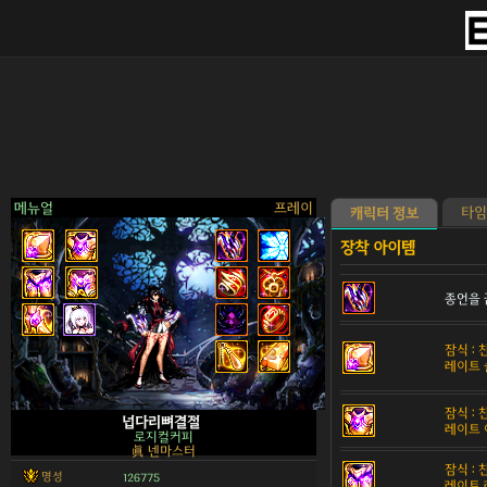
메뉴얼
프레이
타임
캐릭터 정보
종언을 
>
잠식 :
레이트 
잠식 :
넙다리뼈결절
레이트 
로지컬커피
眞 넨마스터
잠식 :
명성
126775
레이트