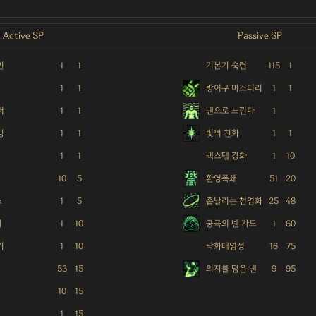
Active SP
Passive SP
인
1
1
기본기 숙련
115
1
1
1
방어구 마스터리
1
1
퍼
1
1
넨으로 느낀다
1
딩
1
1
빛의 친화
1
1
1
1
백스텝 강화
1
10
10
5
환영폭쇄
51
20
스
1
5
흩날리는 천염화
25
48
치
1
10
궁극의 넨 가드
1
60
기
1
10
낙화태염성
16
75
53
15
의지를 담은 넨
9
95
10
15
1
15