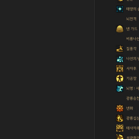
태양의 
뇌전격
넨 가드
비룡나
질풍각
나선의 
사자후
기공장
뇌명 : 
광룡승
넨화
광룡십
태사자
섬광환