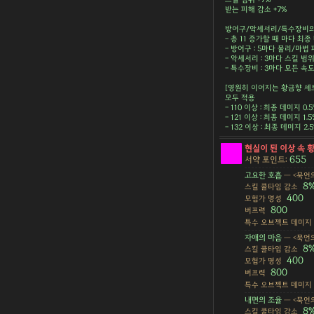
받는 피해 감소 +7%
방어구/악세서리/특수장비의 
- 총 11 증가할 때 마다 최종 
- 방어구 : 5마다 물리/마법 피
- 악세서리 : 3마다 스킬 범위 
- 특수장비 : 3마다 모든 속도 
[영원히 이어지는 황금향 세
모두 적용
- 110 이상 : 최종 데미지 0.
- 121 이상 : 최종 데미지 1.
- 132 이상 : 최종 데미지 2
현실이 된 이상 속 
655
서약 포인트:
고요한 호흡
— <묵언의
8
스킬 쿨타임 감소
400
모험가 명성
800
버프력
특수 오브젝트 데미지
자애의 마음
— <묵언의
8
스킬 쿨타임 감소
400
모험가 명성
800
버프력
특수 오브젝트 데미지
내면의 조율
— <묵언의
8
스킬 쿨타임 감소