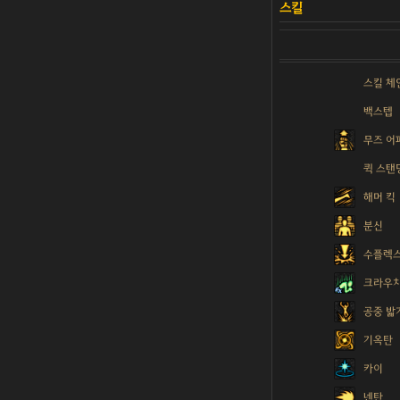
스킬 체
백스텝
무즈 어
퀵 스탠
해머 킥
분신
수플렉
크라우
공중 밟
기옥탄
카이
넨탄