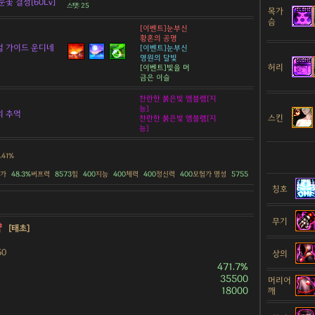
눈꽃 결정[60Lv]
스탯: 25
목가
슴
[이벤트]눈부신
황혼의 공명
 가이드 운디네
[이벤트]눈부신
영원의 달빛
허리
[이벤트]빛을 머
금은 이슬
찬란한 붉은빛 엠블렘[지
능]
의 추억
스킨
찬란한 붉은빛 엠블렘[지
능]
.41%
증가
48.3%
버프력
8573
힘
400
지능
400
체력
400
정신력
400
모험가 명성
5755
칭호
무기
약
[태초]
50
상의
471.7%
35500
머리어
18000
깨