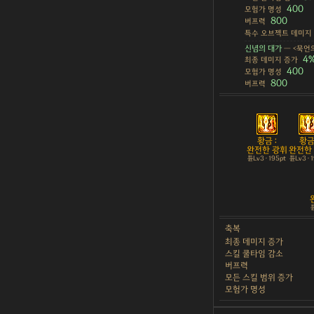
400
모험가 명성
800
버프력
특수 오브젝트 데미지
신념의 대가
— <묵언의
4
최종 데미지 증가
400
모험가 명성
800
버프력
황금 :
황금 
완전한 광휘
완전한
튠Lv3 · 195pt
튠Lv3 · 
튠
축복
최종 데미지 증가
스킬 쿨타임 감소
버프력
모든 스킬 범위 증가
모험가 명성