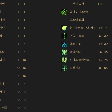
 체인
1
1
기본기 숙련
115
1
텝
1
1
방어구 마스터리
1
1
 어퍼
1
1
백스텝 강화
1
10
스탠딩
1
1
권투글러브 사용 가능
10
15
킥
1
1
머슬 시프트
5
30
1
5
급소 지정
10
30
렉스
1
5
스탬피드
25
48
 밟기
1
10
리미트 브레이크
16
75
53
15
질풍경초
9
95
20
15
아머
1
20
크러셔
48
25
고
48
25
징 너클
43
35