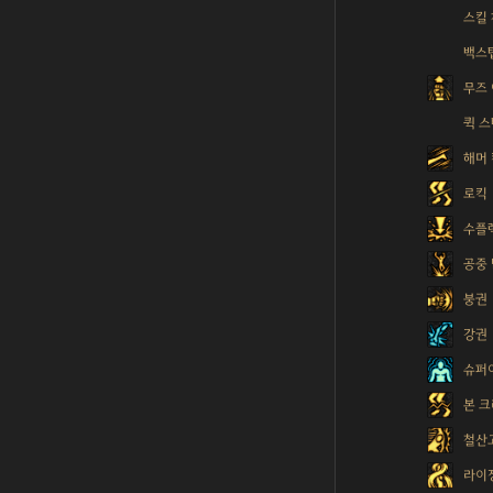
스킬
백스
무즈
퀵 
해머 
로킥
수플
공중
붕권
강권
슈퍼
본 
철산
라이