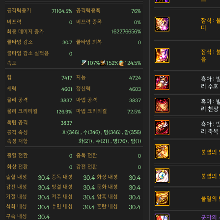
공격력증가
공격력증폭
71104.5%
76%
잠식 :
버프력
버프력 증폭
0
0%
띠
최종 데미지 증가
162276656%
쿨타임 감소
쿨타임 회복
30.7
0
잠식 :
쿨타임 감소 실적용
0
음
속도
107%
152%
124.5%
힘
지능
7417
4724
흑아 :
리 수호
체력
정신력
4601
4603
물리 공격
마법 공격
3837
3837
흑아 :
리 천상
물리 크리티컬
마법 크리티컬
126.9%
72.5%
독립 공격
3837
흑아 :
리 축복
공격 속성
화(346) , 수(346) , 명(346) , 암(356)
속성 저항
화(21) , 수(21) , 명(76) , 암(1)
불멸의 
출혈 전환
중독 전환
0
0
화상 전환
감전 전환
0
0
불멸의 
출혈 내성
중독 내성
화상 내성
30.4
30.4
30.4
감전 내성
빙결 내성
둔화 내성
30.4
30.4
30.4
기절 내성
저주 내성
암흑 내성
30.4
30.4
30.4
불멸의 
석화 내성
수면 내성
혼란 내성
30.4
30.4
30.4
구속 내성
30.4
군자의 