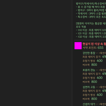
방어구/악세서리/특수장비의 
- 총 11 증가할 때 마다 최종 
- 방어구 : 5마다 물리/마법 피
- 악세서리 : 3마다 스킬 범위 
- 특수장비 : 3마다 모든 속도 
[영원히 이어지는 황금향 세
모두 적용
- 110 이상 : 최종 데미지 0.
- 121 이상 : 최종 데미지 1.
- 132 이상 : 최종 데미지 2
현실이 된 이상 속 
655
서약 포인트:
강인한 통찰
— <묵언의
4
최종 데미지 증가
400
모험가 명성
800
버프력
포용의 권능
— <묵언의
4
최종 데미지 증가
400
모험가 명성
800
버프력
심연의 고동
— <묵언의
4
최종 데미지 증가
400
모험가 명성
800
버프력
신념의 대가
— <묵언의