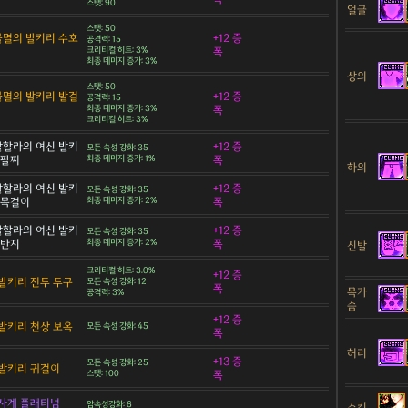
스탯: 90
얼굴
스탯: 50
 불멸의 발키리 수호
+12 증
공격력: 15
크리티컬 히트: 3%
폭
최종 데미지 증가: 3%
상의
스탯: 50
 불멸의 발키리 발걸
+12 증
공격력: 15
최종 데미지 증가: 3%
폭
크리티컬 히트: 3%
 발할라의 여신 발키
+12 증
모든 속성 강화: 35
 팔찌
최종 데미지 증가: 1%
폭
하의
 발할라의 여신 발키
+12 증
모든 속성 강화: 35
 목걸이
최종 데미지 증가: 2%
폭
 발할라의 여신 발키
+12 증
모든 속성 강화: 35
 반지
최종 데미지 증가: 2%
폭
신발
크리티컬 히트: 3.0%
+12 증
발키리 전투 투구
모든 속성 강화: 12
폭
목가
공격력: 3%
슴
+12 증
발키리 천상 보옥
모든 속성 강화: 45
폭
허리
+13 증
모든 속성 강화: 25
발키리 귀걸이
스탯: 100
폭
사계 플래티넘
암속성강화: 6
스킨