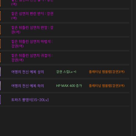
(여)
짙은 심연의 편린 반지 : 강권
(여)
짙은 뒤틀린 심연의 완장 : 강
권(여)
짙은 뒤틀린 심연의 마법석 :
강권(여)
짙은 뒤틀린 심연의 귀걸이 :
강권(여)
여명의 천신 예복 상의
강권 스킬Lv +1
플래티넘 엠블렘[강권](여)
여명의 천신 예복 하의
HP MAX 400 증가
플래티넘 엠블렘[강권](여)
토파즈 뿡뎅이[15~20Lv]