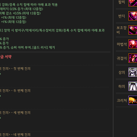
팔찌
강화/증폭 수치 합에 따라 아래 효과 적용
데미지 0.5% 증가 (최대 12중첩)
해 감소 +0.5% (최대 12중첩)
반지
+1% (최대 12중첩)
+1% (최대 12중첩)
보조장
트] 장착 시 방어구/악세서리/특수장비의 강화/증폭 수치 합에 따라 아래 효과
비
5% 증가
5% 증가
마법석
.5% 증가, 슈퍼 아머 부여, [골드 러시] 제거
황금 서약
귀걸이
 진의> - 첫 번째 진의
상의
%
하의
 진의> - 두 번째 진의
%
크리쳐
 진의> - 세 번째 진의
%
 진의> - 네 번째 진의