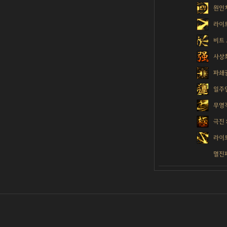
원인
라이
비트
사상
파쇄
일주
무영
극진 
라이
멸진