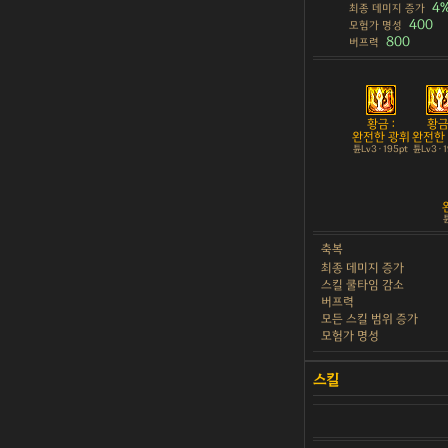
4
최종 데미지 증가
400
모험가 명성
800
버프력
황금 :
황금 
완전한 광휘
완전한
튠Lv3 · 195pt
튠Lv3 · 
튠
축복
최종 데미지 증가
스킬 쿨타임 감소
버프력
모든 스킬 범위 증가
모험가 명성