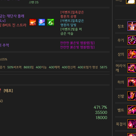
스탯: 25
[이벤트]칠흑같은
담는 재단사 플래
황혼의 공명
Lv]
[이벤트]칠흑같은
 8비트 진 스트라
영원의 달빛
칭호
[이벤트]빛을 머
금은 이슬
무기
찬란한 붉은빛 엠블렘[힘]
의 추억
찬란한 붉은빛 엠블렘[힘]
상의
8.05%
머리어
 증가
50%
버프력
8693
힘
400
지능
400
체력
400
정신력
400
모험가 명성
5875
깨
하의
약
[태초]
신발
50
471.7%
벨트
35500
18000
목걸이