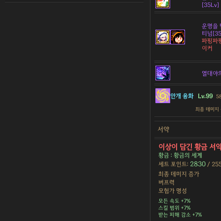
[35Lv]
운명을 
티넘[35
파핑파핑
이커
열대야
안개 융화
Lv.99
5
최종 데미지
서약
이상이 담긴 황금 서
황금 : 황금의 세계
2830
세트 포인트:
/ 25
최종 데미지 증가
버프력
모험가 명성
모든 속도 +7%
스킬 범위 +7%
받는 피해 감소 +7%