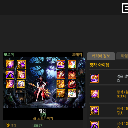
뽀로미
프레이
타임
캐릭터 정보
검은 질
즈
>
잠식 :
보호대
잠식 :
달인
갑옷
금련
眞 스트라이커
잠식 :
명성
125857
스