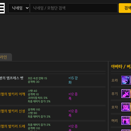
검
라인
병의 엠프레스 벳
+15 강
모든 속성 강화: 15
오라
공격력: 30
화
스탯: 40
무기
 불멸의 발키리 어깨
+12 증
공격력: 10
크리티컬 히트: 5%
폭
최종 데미지 증가: 3%
모자
공격력: 110
 불멸의 발키리 신성
+12 증
스탯: 90
폭
최종 데미지 증가: 3%
머리
최종 데미지 증가: 2%
 불멸의 발키리 드레
+12 증
공격력: 110
폭