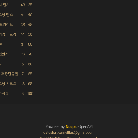
치 펀치
43
35
트닝 댄스
41
40
 드라이브
38
45
최강의 로킥
14
50
권
31
60
연환격
26
70
각
5
80
: 패황단공권
7
85
트닝 시프트
13
95
파성각
5
100
Powered by
Neople
OpenAPI
delusion.camellias@gmail.com