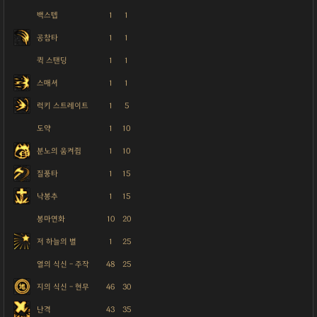
백스텝
1
1
공참타
1
1
퀵 스탠딩
1
1
스매셔
1
1
럭키 스트레이트
1
5
도약
1
10
분노의 움켜쥠
1
10
질풍타
1
15
낙봉추
1
15
봉마연화
10
20
저 하늘의 별
1
25
열의 식신 - 주작
48
25
지의 식신 - 현무
46
30
난격
43
35