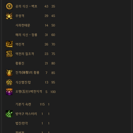
공의 식신 - 백호
43
35
무쌍격
29
45
사좌천태문
14
50
해의 식신 - 창룡
31
60
역린격
26
70
역전의 칠조격
23
75
황룡진
21
80
진격(陣擊)의 황룡
7
85
식신멸진:합
13
95
오행(五行):벽천지격
5
100
기본기 숙련
115
1
방어구 마스터리
1
1
법진:만각
1
1
컨버전
1
1