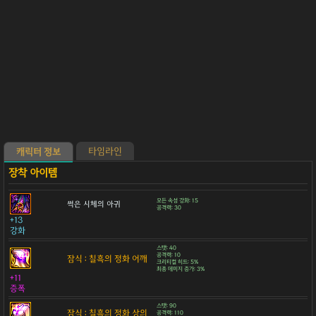
타임라인
캐릭터 정보
모든 속성 강화: 15
썩은 시체의 아귀
공격력: 30
+13
강화
스탯: 40
공격력: 10
잠식 : 칠흑의 정화 어깨
크리티컬 히트: 5%
최종 데미지 증가: 3%
+11
증폭
스탯: 90
잠식 : 칠흑의 정화 상의
공격력: 110