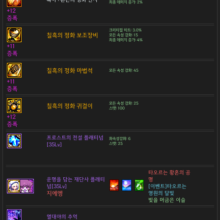
최종 데미지 증가: 2%
+12
증폭
크리티컬 히트: 3.0%
칠흑의 정화 보조장비
모든 속성 강화: 15
최종 데미지 증가: 4%
+11
증폭
칠흑의 정화 마법석
모든 속성 강화: 45
+11
증폭
모든 속성 강화: 25
칠흑의 정화 귀걸이
스탯: 100
+12
증폭
프로스트의 전설 플래티넘
화속성강화: 6
[35Lv]
스탯: 25
타오르는 황혼의 공
운명을 담는 재단사 플래티
명
넘[35Lv]
[이벤트]타오르는
지에엥
영원의 달빛
빛을 머금은 이슬
열대야의 추억