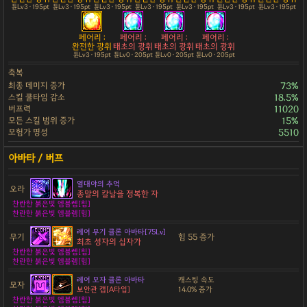
튠Lv3 · 195pt
튠Lv3 · 195pt
튠Lv3 · 195pt
튠Lv3 · 195pt
튠Lv3 · 195pt
튠Lv3 · 195pt
튠Lv3 · 195pt
페어리 :
페어리 :
페어리 :
페어리 :
완전한 광휘
태초의 광휘
태초의 광휘
태초의 광휘
튠Lv3 · 195pt
튠Lv0 · 205pt
튠Lv0 · 205pt
튠Lv0 · 205pt
축복
최종 데미지 증가
73%
스킬 쿨타임 감소
18.5%
버프력
11020
모든 스킬 범위 증가
15%
모험가 명성
5510
열대야의 추억
오라
종말의 칼날을 정복한 자
찬란한 붉은빛 엠블렘[힘]
찬란한 붉은빛 엠블렘[힘]
레어 무기 클론 아바타[75Lv]
무기
힘 55 증가
최초 성자의 십자가
찬란한 붉은빛 엠블렘[힘]
찬란한 붉은빛 엠블렘[힘]
레어 모자 클론 아바타
캐스팅 속도
모자
보안관 캡[A타입]
14.0% 증가
찬란한 붉은빛 엠블렘[힘]