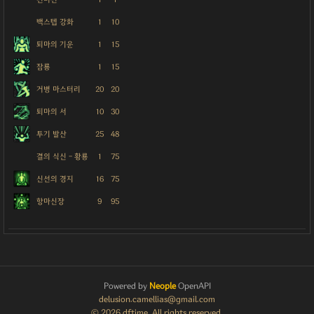
백스텝 강화
1
10
퇴마의 기운
1
15
잠룡
1
15
거병 마스터리
20
20
퇴마의 서
10
30
투기 발산
25
48
결의 식신 - 황룡
1
75
신선의 경지
16
75
항마신장
9
95
Powered by
Neople
OpenAPI
delusion.camellias@gmail.com
© 2026 dftime. All rights reserved.