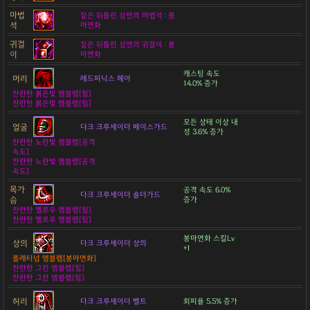
마법
짙은 뒤틀린 심연의 마법석 : 봉
석
마연화
귀걸
짙은 뒤틀린 심연의 귀걸이 : 봉
이
마연화
캐스팅 속도
머리
레드피닉스 헤어
14.0% 증가
찬란한 붉은빛 엠블렘[힘]
찬란한 붉은빛 엠블렘[힘]
모든 상태 이상 내
얼굴
다크 크루세이더 페이스가드
성 3.6% 증가
찬란한 노란빛 엠블렘[공격
속도]
찬란한 노란빛 엠블렘[공격
속도]
목가
공격 속도 6.0%
다크 크루세이더 숄더가드
슴
증가
찬란한 옐로우 엠블렘[힘]
찬란한 옐로우 엠블렘[힘]
봉마연화 스킬Lv
상의
다크 크루세이더 상의
+1
플래티넘 엠블렘[봉마연화]
찬란한 그린 엠블렘[힘]
찬란한 그린 엠블렘[힘]
허리
다크 크루세이더 벨트
회피율 5.5% 증가