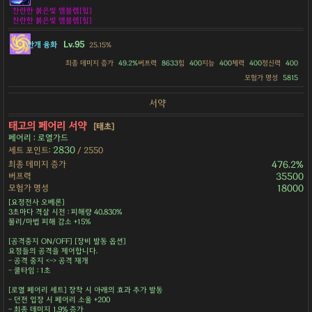
찬란한 붉은빛 엠블렘[힘]
찬란한 붉은빛 엠블렘[힘]
Lv.95
안개 융화
25.15%
최종 데미지 증가
49.2%
버프력
8633
힘
400
지능
400
체력
400
정신력
400
모험가 명성
5815
서약
태고의 페어리 서약
[태초]
페어리 : 로열가드
2830
세트 포인트:
/ 2550
최종 데미지 증가
476.2%
버프력
35500
모험가 명성
18000
[요정전사 오베론]
3초마다 격살 시전 : 피해량 40,830%
물리/마법 피해 감소 +15%
[공격중지 ON/OFF] [장비 발동 옵션]
요정들의 공격을 제어합니다.
- 공격 중지 <-> 공격 재개
- 쿨타임 : 1초
[로열 페어리 세트] 장착 시 아래의 효과 추가 발동
- 던전 입장 시 페어리 소울 +200
- 최종 데미지 1.9% 증가