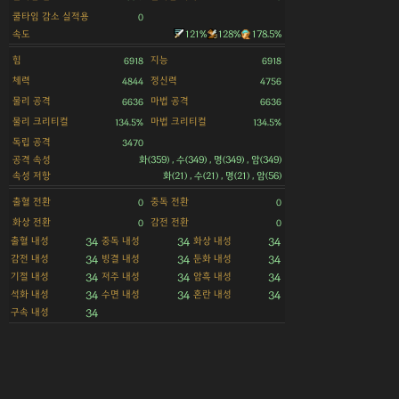
쿨타임 감소 실적용
0
속도
121%
128%
178.5%
힘
지능
6918
6918
체력
정신력
4844
4756
물리 공격
마법 공격
6636
6636
물리 크리티컬
마법 크리티컬
134.5%
134.5%
독립 공격
3470
공격 속성
화(359) , 수(349) , 명(349) , 암(349)
속성 저항
화(21) , 수(21) , 명(21) , 암(56)
출혈 전환
중독 전환
0
0
화상 전환
감전 전환
0
0
출혈 내성
중독 내성
화상 내성
34
34
34
감전 내성
빙결 내성
둔화 내성
34
34
34
기절 내성
저주 내성
암흑 내성
34
34
34
석화 내성
수면 내성
혼란 내성
34
34
34
구속 내성
34