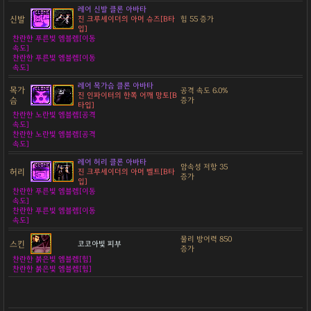
레어 신발 클론 아바타
신발
진 크루세이더의 아머 슈즈[B타
힘 55 증가
입]
찬란한 푸른빛 엠블렘[이동
속도]
찬란한 푸른빛 엠블렘[이동
속도]
레어 목가슴 클론 아바타
목가
공격 속도 6.0%
진 인파이터의 한쪽 어깨 망토[B
슴
증가
타입]
찬란한 노란빛 엠블렘[공격
속도]
찬란한 노란빛 엠블렘[공격
속도]
레어 허리 클론 아바타
암속성 저항 35
허리
진 크루세이더의 아머 벨트[B타
증가
입]
찬란한 푸른빛 엠블렘[이동
속도]
찬란한 푸른빛 엠블렘[이동
속도]
물리 방어력 850
스킨
코코아빛 피부
증가
찬란한 붉은빛 엠블렘[힘]
찬란한 붉은빛 엠블렘[힘]