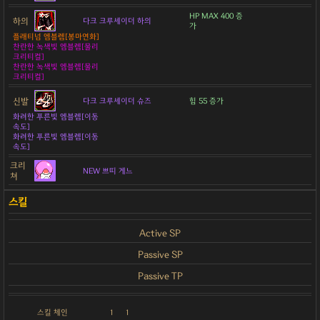
HP MAX 400 증
하의
다크 크루세이더 하의
가
플래티넘 엠블렘[봉마연화]
찬란한 녹색빛 엠블렘[물리
크리티컬]
찬란한 녹색빛 엠블렘[물리
크리티컬]
신발
다크 크루세이더 슈즈
힘 55 증가
화려한 푸른빛 엠블렘[이동
속도]
화려한 푸른빛 엠블렘[이동
속도]
크리
NEW 쁘띠 게느
쳐
Active SP
Passive SP
Passive TP
스킬 체인
1
1