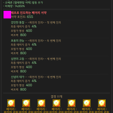
- 오베론 [엘레멘탈 어택] 발동 추가
- 피해량 : 74,850%
태초로 인도하는 페어리 서약
655
서약 포인트:
강인한 통찰
— <묵언의 진의> - 첫 번째 진의
4%
최종 데미지 증가
400
모험가 명성
800
버프력
포용의 권능
— <묵언의 진의> - 두 번째 진의
4%
최종 데미지 증가
400
모험가 명성
800
버프력
심연의 고동
— <묵언의 진의> - 세 번째 진의
4%
최종 데미지 증가
400
모험가 명성
800
버프력
신념의 대가
— <묵언의 진의> - 네 번째 진의
4%
최종 데미지 증가
400
모험가 명성
800
버프력
결정 11개
페어리 :
페어리 :
페어리 :
페어리 :
페어리 :
페어리 :
페어리 :
완전한 광휘
완전한 광휘
완전한 광휘
완전한 광휘
완전한 광휘
완전한 광휘
완전한 광휘