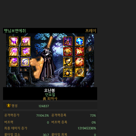
햇님보면에취
프레이
>
오난봉
던요일
眞 퇴마사
명성
124837
공격력증가
공격력증폭
71104.5%
73%
버프력
버프력 증폭
0
0%
최종 데미지 증가
121945336%
쿨타임 감소
쿨타임 회복
30.7
0