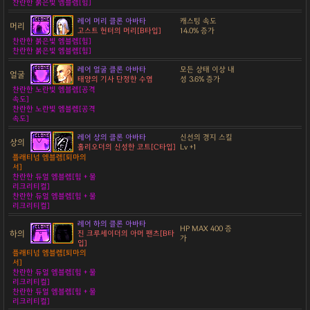
찬란한 붉은빛 엠블렘[힘]
레어 머리 클론 아바타
캐스팅 속도
머리
고스트 헌터의 머리[B타입]
14.0% 증가
찬란한 붉은빛 엠블렘[힘]
찬란한 붉은빛 엠블렘[힘]
레어 얼굴 클론 아바타
모든 상태 이상 내
얼굴
태양의 기사 단정한 수염
성 3.6% 증가
찬란한 노란빛 엠블렘[공격
속도]
찬란한 노란빛 엠블렘[공격
속도]
레어 상의 클론 아바타
신선의 경지 스킬
상의
홀리오더의 신성한 코트[C타입]
Lv +1
플래티넘 엠블렘[퇴마의
서]
찬란한 듀얼 엠블렘[힘 + 물
리크리티컬]
찬란한 듀얼 엠블렘[힘 + 물
리크리티컬]
레어 하의 클론 아바타
HP MAX 400 증
하의
진 크루세이더의 아머 팬츠[B타
가
입]
플래티넘 엠블렘[퇴마의
서]
찬란한 듀얼 엠블렘[힘 + 물
리크리티컬]
찬란한 듀얼 엠블렘[힘 + 물
리크리티컬]