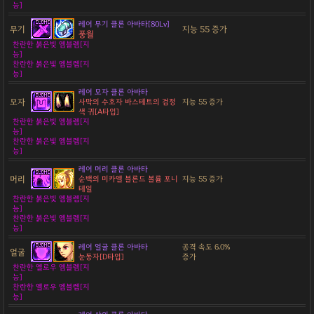
능]
레어 무기 클론 아바타[80Lv]
무기
지능 55 증가
풍월
찬란한 붉은빛 엠블렘[지
능]
찬란한 붉은빛 엠블렘[지
능]
레어 모자 클론 아바타
모자
사막의 수호자 바스테트의 검정
지능 55 증가
색 귀[A타입]
찬란한 붉은빛 엠블렘[지
능]
찬란한 붉은빛 엠블렘[지
능]
레어 머리 클론 아바타
머리
순백의 미카엘 블론드 볼륨 포니
지능 55 증가
테일
찬란한 붉은빛 엠블렘[지
능]
찬란한 붉은빛 엠블렘[지
능]
레어 얼굴 클론 아바타
공격 속도 6.0%
얼굴
눈동자[D타입]
증가
찬란한 옐로우 엠블렘[지
능]
찬란한 옐로우 엠블렘[지
능]