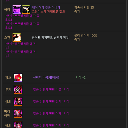
레어 허리 클론 아바타
암속성 저항 35
허리
그란디스의 자애로운 벨트
증가
찬란한 푸른빛 엠블렘[이동
속도]
찬란한 푸른빛 엠블렘[이동
속도]
물리 방어력 1000
스킨
화이트 저지먼트 순백의 피부
증가
찬란한 붉은빛 엠블렘[지
능]
찬란한 붉은빛 엠블렘[지
능]
칭호
선비의 수묵화[매화]
카이 +2
무기
짙은 심연의 편린 너클 : 카이
상의
짙은 심연의 편린 상의 : 카이
머리
짙은 심연의 편린 어깨 : 카이
어깨
하의
짙은 심연의 편린 하의 : 카이