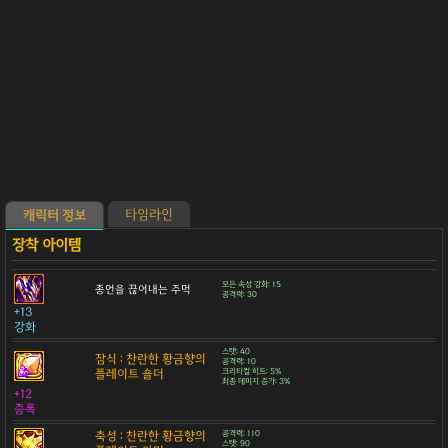
타임라인
캐릭터 정보
모든 속성 강화: 15
종언을 끊어내는 주먹
공격력: 30
+13
강화
스탯: 40
잠식 : 찬란한 황금향의
공격력: 10
플레이트 숄더
크리티컬 히트: 5%
최종 데미지 증가: 3%
+12
증폭
축성 : 찬란한 황금향의
공격력: 110
스탯: 90