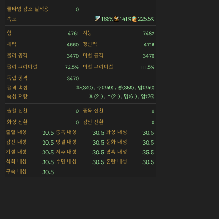
쿨타임 감소 실적용
0
속도
168%
141%
225.5%
힘
지능
4761
7482
체력
정신력
4660
4716
물리 공격
마법 공격
3470
3470
물리 크리티컬
마법 크리티컬
72.5%
111.5%
독립 공격
3470
공격 속성
화(349) , 수(349) , 명(359) , 암(349)
속성 저항
화(21) , 수(21) , 명(61) , 암(26)
출혈 전환
중독 전환
0
0
화상 전환
감전 전환
0
0
출혈 내성
중독 내성
화상 내성
30.5
30.5
30.5
감전 내성
빙결 내성
둔화 내성
30.5
30.5
30.5
기절 내성
저주 내성
암흑 내성
30.5
30.5
35.5
석화 내성
수면 내성
혼란 내성
30.5
30.5
30.5
구속 내성
30.5