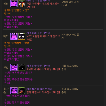
레어 상의 클론 아바타
낙화태염성 스킬
상의
차원 여행자의 루즈핏 테크웨어
Lv +1
[A타입]
플래티넘 엠블렘[나선의
넨](여)
찬란한 듀얼 엠블렘[지능 +
마법크리티컬]
찬란한 듀얼 엠블렘[지능 +
마법크리티컬]
레어 하의 클론 아바타
HP MAX 400 증
하의
NPC 도플갱어 패리스의 팬츠[B
가
타입]
플래티넘 엠블렘[나선의
넨](여)
찬란한 듀얼 엠블렘[지능 +
마법크리티컬]
찬란한 듀얼 엠블렘[지능 +
마법크리티컬]
레어 신발 클론 아바타
이동 속도 6.0%
신발
바니바니 아라드 하이힐[A타입]
증가
찬란한 푸른빛 엠블렘[이동
속도]
찬란한 푸른빛 엠블렘[이동
속도]
목가
레어 목가슴 클론 아바타
공격 속도 6.0%
슴
염제 폐월수화의 목장식[A타입]
증가
찬란한 옐로우 엠블렘[지
능]
찬란한 옐로우 엠블렘[지
능]