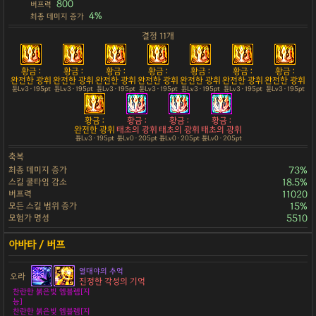
800
버프력
4%
최종 데미지 증가
결정 11개
황금 :
황금 :
황금 :
황금 :
황금 :
황금 :
황금 :
완전한 광휘
완전한 광휘
완전한 광휘
완전한 광휘
완전한 광휘
완전한 광휘
완전한 광휘
튠Lv3 · 195pt
튠Lv3 · 195pt
튠Lv3 · 195pt
튠Lv3 · 195pt
튠Lv3 · 195pt
튠Lv3 · 195pt
튠Lv3 · 195pt
황금 :
황금 :
황금 :
황금 :
완전한 광휘
태초의 광휘
태초의 광휘
태초의 광휘
튠Lv3 · 195pt
튠Lv0 · 205pt
튠Lv0 · 205pt
튠Lv0 · 205pt
축복
최종 데미지 증가
73%
스킬 쿨타임 감소
18.5%
버프력
11020
모든 스킬 범위 증가
15%
모험가 명성
5510
열대야의 추억
오라
진정한 각성의 기억
찬란한 붉은빛 엠블렘[지
능]
찬란한 붉은빛 엠블렘[지