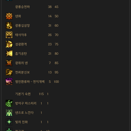
광룡승천파
38
45
넨화
14
50
광룡십삼장
31
60
태사자후
26
70
섬광환격
23
75
흡기공탄
21
80
광휘의 넨
7
85
천뢰분신보
13
95
염인환류파 - 천지개벽
5
100
기본기 숙련
115
1
방어구 마스터리
1
1
넨으로 느낀다
1
빛의 친화
1
1