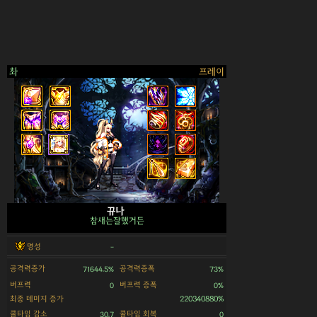
촤
프레이
>
뀨나
참새는잘했거든
명성
-
공격력증가
공격력증폭
71644.5%
73%
버프력
버프력 증폭
0
0%
최종 데미지 증가
220340880%
쿨타임 감소
쿨타임 회복
30.7
0