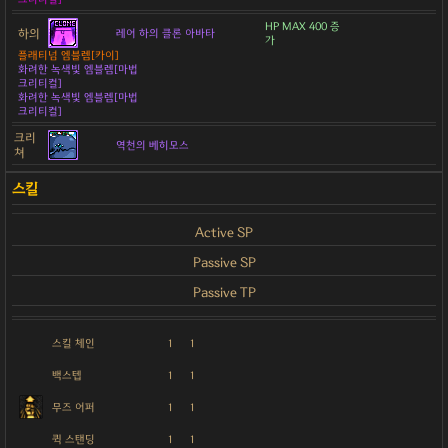
HP MAX 400 증
하의
레어 하의 클론 아바타
가
플래티넘 엠블렘[카이]
화려한 녹색빛 엠블렘[마법
크리티컬]
화려한 녹색빛 엠블렘[마법
크리티컬]
크리
역천의 베히모스
쳐
Active SP
Passive SP
Passive TP
스킬 체인
1
1
백스텝
1
1
무즈 어퍼
1
1
퀵 스탠딩
1
1