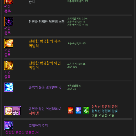
반지
최종 데미지 증가: 2%
+12
증폭
크리티컬 히트: 3.0%
만병을 잉태한 역병의 심장
모든 속성 강화: 15
최종 데미지 증가: 4%
+12
증폭
찬란한 황금향의 저주 -
모든 속성 강화: 45
마법석
+12
증폭
찬란한 황금향의 이면 -
모든 속성 강화: 25
귀걸이
스탯: 100
+12
증폭
명속성강화: 6
순백의 눈꽃 결정[80Lv]
스탯: 25
눈부신 황혼의 공명
운명을 담는 여신[80Lv]
눈부신 영원의 달빛
지에엥
빛을 머금은 이슬
열대야의 추억
찬란한 붉은빛 엠블렘[지