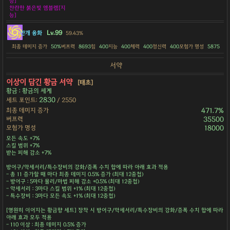
능]
찬란한 붉은빛 엠블렘[지
능]
Lv.99
안개 융화
59.43%
최종 데미지 증가
50%
버프력
8693
힘
400
지능
400
체력
400
정신력
400
모험가 명성
5875
서약
이상이 담긴 황금 서약
[태초]
황금 : 황금의 세계
2830
세트 포인트:
/ 2550
최종 데미지 증가
471.7%
버프력
35500
모험가 명성
18000
모든 속도 +7%
스킬 범위 +7%
받는 피해 감소 +7%
방어구/악세서리/특수장비의 강화/증폭 수치 합에 따라 아래 효과 적용
- 총 11 증가할 때 마다 최종 데미지 0.5% 증가 (최대 12중첩)
- 방어구 : 5마다 물리/마법 피해 감소 +0.5% (최대 12중첩)
- 악세서리 : 3마다 스킬 범위 +1% (최대 12중첩)
- 특수장비 : 3마다 모든 속도 +1% (최대 12중첩)
[영원히 이어지는 황금향 세트] 장착 시 방어구/악세서리/특수장비의 강화/증폭 수치 합에 따라
아래 효과 모두 적용
- 110 이상 : 최종 데미지 0.5% 증가