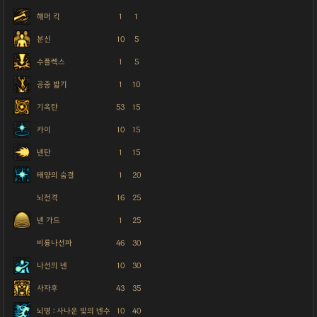
해머 킥
1
1
분신
10
5
수플렉스
1
5
공중 밟기
1
10
기옥탄
53
15
카이
10
15
넨탄
1
15
태양의 숨결
1
20
뇌전격
16
25
넨 가드
1
25
비룡나선파
46
30
나선의 넨
10
30
사자후
43
35
뇌명 : 사나운 빛의 넨수
10
40