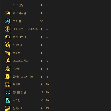
퀵 스탠딩
1
1
매직 미사일
1
1
오라 실드
10
5
계약소환 : 기갑 호도르
1
5
랜턴 파이어
1
5
위상변화
1
10
플루토
1
10
프로스트 헤드
1
10
낙화장
1
15
플레임 스트라이크
1
15
보이드
1
20
엘레멘탈 번
15
20
쇼타임
10
20
썬버스트
1
25