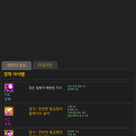
타임라인
캐릭터 정보
모든 속성 강화: 15
검은 질병의 해방된 지식
공격력: 30
+14
강화
스탯: 40
잠식 : 찬란한 황금향의
공격력: 10
플레이트 숄더
크리티컬 히트: 5%
최종 데미지 증가: 3%
+12
증폭
잠식 : 찬란한 황금향의
공격력: 110
스탯: 90