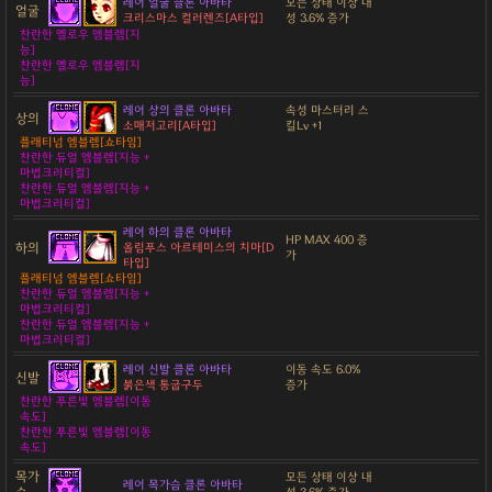
레어 얼굴 클론 아바타
모든 상태 이상 내
얼굴
크리스마스 컬러렌즈[A타입]
성 3.6% 증가
찬란한 옐로우 엠블렘[지
능]
찬란한 옐로우 엠블렘[지
능]
레어 상의 클론 아바타
속성 마스터리 스
상의
소매저고리[A타입]
킬Lv +1
플래티넘 엠블렘[쇼타임]
찬란한 듀얼 엠블렘[지능 +
마법크리티컬]
찬란한 듀얼 엠블렘[지능 +
마법크리티컬]
레어 하의 클론 아바타
HP MAX 400 증
하의
올림푸스 아르테미스의 치마[D
가
타입]
플래티넘 엠블렘[쇼타임]
찬란한 듀얼 엠블렘[지능 +
마법크리티컬]
찬란한 듀얼 엠블렘[지능 +
마법크리티컬]
레어 신발 클론 아바타
이동 속도 6.0%
신발
붉은색 통굽구두
증가
찬란한 푸른빛 엠블렘[이동
속도]
찬란한 푸른빛 엠블렘[이동
속도]
목가
모든 상태 이상 내
레어 목가슴 클론 아바타