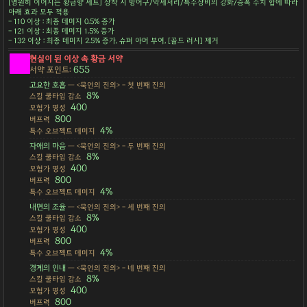
[영원히 이어지는 황금향 세트] 장착 시 방어구/악세서리/특수장비의 강화/증폭 수치 합에 따라
아래 효과 모두 적용
- 110 이상 : 최종 데미지 0.5% 증가
- 121 이상 : 최종 데미지 1.5% 증가
- 132 이상 : 최종 데미지 2.5% 증가, 슈퍼 아머 부여, [골드 러시] 제거
현실이 된 이상 속 황금 서약
655
서약 포인트:
고요한 호흡
— <묵언의 진의> - 첫 번째 진의
8%
스킬 쿨타임 감소
400
모험가 명성
800
버프력
4%
특수 오브젝트 데미지
자애의 마음
— <묵언의 진의> - 두 번째 진의
8%
스킬 쿨타임 감소
400
모험가 명성
800
버프력
4%
특수 오브젝트 데미지
내면의 조율
— <묵언의 진의> - 세 번째 진의
8%
스킬 쿨타임 감소
400
모험가 명성
800
버프력
4%
특수 오브젝트 데미지
경계의 인내
— <묵언의 진의> - 네 번째 진의
8%
스킬 쿨타임 감소
400
모험가 명성
800
버프력