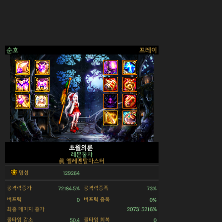
순호
프레이
>
초월의룬
레몬꿀차
眞 엘레멘탈마스터
명성
129264
공격력증가
공격력증폭
72184.5%
73%
버프력
버프력 증폭
0
0%
최종 데미지 증가
207315216%
쿨타임 감소
쿨타임 회복
50.4
0