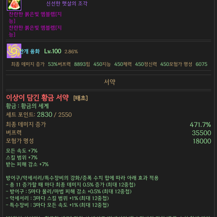
신선한 햇살의 조각
찬란한 붉은빛 엠블렘[지
능]
찬란한 붉은빛 엠블렘[지
능]
Lv.100
안개 융화
2.86%
최종 데미지 증가
53%
버프력
8893
힘
450
지능
450
체력
450
정신력
450
모험가 명성
6075
서약
이상이 담긴 황금 서약
[태초]
황금 : 황금의 세계
2830
세트 포인트:
/ 2550
최종 데미지 증가
471.7%
버프력
35500
모험가 명성
18000
모든 속도 +7%
스킬 범위 +7%
받는 피해 감소 +7%
방어구/악세서리/특수장비의 강화/증폭 수치 합에 따라 아래 효과 적용
- 총 11 증가할 때 마다 최종 데미지 0.5% 증가 (최대 12중첩)
- 방어구 : 5마다 물리/마법 피해 감소 +0.5% (최대 12중첩)
- 악세서리 : 3마다 스킬 범위 +1% (최대 12중첩)
- 특수장비 : 3마다 모든 속도 +1% (최대 12중첩)