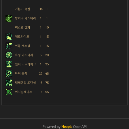
기본기 숙련
115
1
방어구 마스터리
1
1
백스텝 강화
1
10
메모라이즈
1
15
이동 캐스팅
1
15
속성 마스터리
5
30
썬더 스트라이크
1
35
마력 증폭
25
48
엘레멘탈 포텐셜
16
75
어시밀레이트
9
95
Powered by
Neople
OpenAPI