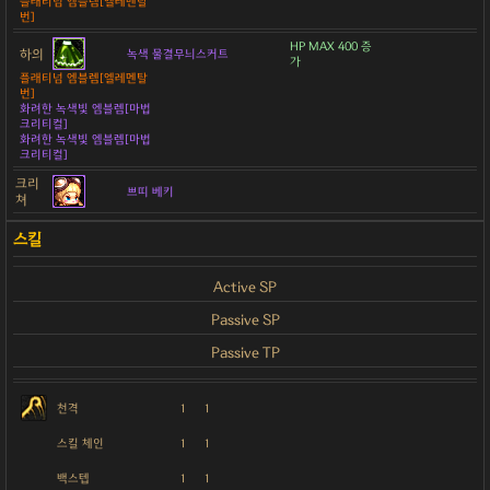
플래티넘 엠블렘[엘레멘탈
번]
HP MAX 400 증
하의
녹색 물결무늬스커트
가
플래티넘 엠블렘[엘레멘탈
번]
화려한 녹색빛 엠블렘[마법
크리티컬]
화려한 녹색빛 엠블렘[마법
크리티컬]
크리
쁘띠 베키
쳐
Active SP
Passive SP
Passive TP
천격
1
1
스킬 체인
1
1
백스텝
1
1