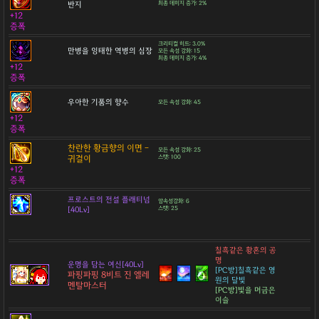
반지
최종 데미지 증가: 2%
+12
증폭
크리티컬 히트: 3.0%
만병을 잉태한 역병의 심장
모든 속성 강화: 15
최종 데미지 증가: 4%
+12
증폭
우아한 기품의 향수
모든 속성 강화: 45
+12
증폭
찬란한 황금향의 이면 -
모든 속성 강화: 25
귀걸이
스탯: 100
+12
증폭
프로스트의 전설 플래티넘
암속성강화: 6
[40Lv]
스탯: 25
칠흑같은 황혼의 공
명
운명을 담는 여신[40Lv]
[PC방]칠흑같은 영
파핑파핑 8비트 진 엘레
원의 달빛
멘탈마스터
[PC방]빛을 머금은
이슬