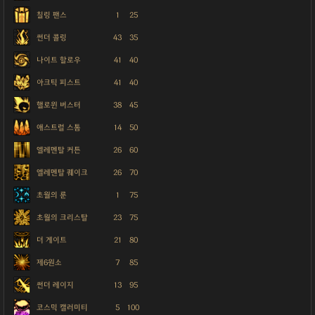
칠링 팬스
1
25
썬더 콜링
43
35
나이트 할로우
41
40
아크틱 피스트
41
40
핼로윈 버스터
38
45
애스트럴 스톰
14
50
엘레멘탈 커튼
26
60
엘레멘탈 퀘이크
26
70
초월의 룬
1
75
초월의 크리스탈
23
75
더 게이트
21
80
제6원소
7
85
썬더 레이지
13
95
코스믹 캘러미티
5
100