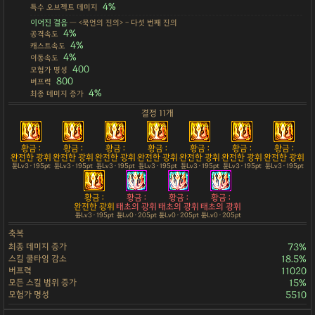
4%
특수 오브젝트 데미지
이어진 걸음
— <묵언의 진의> - 다섯 번째 진의
4%
공격속도
4%
캐스트속도
4%
이동속도
400
모험가 명성
800
버프력
4%
최종 데미지 증가
결정 11개
황금 :
황금 :
황금 :
황금 :
황금 :
황금 :
황금 :
완전한 광휘
완전한 광휘
완전한 광휘
완전한 광휘
완전한 광휘
완전한 광휘
완전한 광휘
튠Lv3 · 195pt
튠Lv3 · 195pt
튠Lv3 · 195pt
튠Lv3 · 195pt
튠Lv3 · 195pt
튠Lv3 · 195pt
튠Lv3 · 195pt
황금 :
황금 :
황금 :
황금 :
완전한 광휘
태초의 광휘
태초의 광휘
태초의 광휘
튠Lv3 · 195pt
튠Lv0 · 205pt
튠Lv0 · 205pt
튠Lv0 · 205pt
축복
최종 데미지 증가
73%
스킬 쿨타임 감소
18.5%
버프력
11020
모든 스킬 범위 증가
15%
모험가 명성
5510