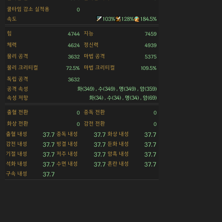
쿨타임 감소 실적용
0
속도
103%
128%
184.5%
힘
지능
4744
7459
체력
정신력
4624
4939
물리 공격
마법 공격
3632
5375
물리 크리티컬
마법 크리티컬
72.5%
109.5%
독립 공격
3632
공격 속성
화(349) , 수(349) , 명(349) , 암(359)
속성 저항
화(34) , 수(34) , 명(34) , 암(69)
출혈 전환
중독 전환
0
0
화상 전환
감전 전환
0
0
출혈 내성
중독 내성
화상 내성
37.7
37.7
37.7
감전 내성
빙결 내성
둔화 내성
37.7
37.7
37.7
기절 내성
저주 내성
암흑 내성
37.7
37.7
37.7
석화 내성
수면 내성
혼란 내성
37.7
37.7
37.7
구속 내성
37.7