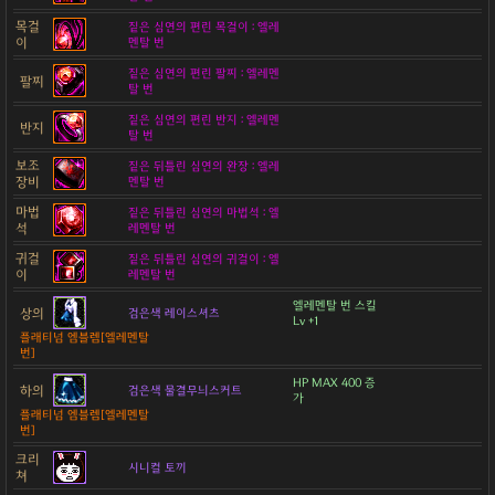
목걸
짙은 심연의 편린 목걸이 : 엘레
이
멘탈 번
짙은 심연의 편린 팔찌 : 엘레멘
팔찌
탈 번
짙은 심연의 편린 반지 : 엘레멘
반지
탈 번
보조
짙은 뒤틀린 심연의 완장 : 엘레
장비
멘탈 번
마법
짙은 뒤틀린 심연의 마법석 : 엘
석
레멘탈 번
귀걸
짙은 뒤틀린 심연의 귀걸이 : 엘
이
레멘탈 번
엘레멘탈 번 스킬
상의
검은색 레이스셔츠
Lv +1
플래티넘 엠블렘[엘레멘탈
번]
HP MAX 400 증
하의
검은색 물결무늬스커트
가
플래티넘 엠블렘[엘레멘탈
번]
크리
시니컬 토끼
쳐