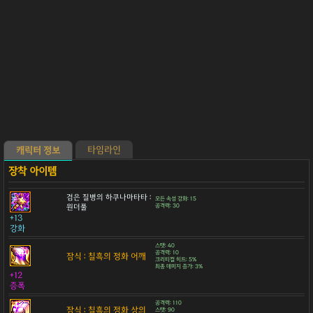
타임라인
캐릭터 정보
검은 질병의 하쿠나마타타 :
모든 속성 강화: 15
원더풀
공격력: 30
+13
강화
스탯: 40
공격력: 10
잠식 : 칠흑의 정화 어깨
크리티컬 히트: 5%
최종 데미지 증가: 3%
+12
증폭
공격력: 110
잠식 : 칠흑의 정화 상의
스탯: 90