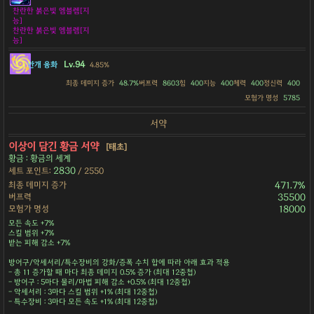
찬란한 붉은빛 엠블렘[지
능]
찬란한 붉은빛 엠블렘[지
능]
Lv.94
안개 융화
4.85%
최종 데미지 증가
48.7%
버프력
8603
힘
400
지능
400
체력
400
정신력
400
모험가 명성
5785
서약
이상이 담긴 황금 서약
[태초]
황금 : 황금의 세계
2830
세트 포인트:
/ 2550
최종 데미지 증가
471.7%
버프력
35500
모험가 명성
18000
모든 속도 +7%
스킬 범위 +7%
받는 피해 감소 +7%
방어구/악세서리/특수장비의 강화/증폭 수치 합에 따라 아래 효과 적용
- 총 11 증가할 때 마다 최종 데미지 0.5% 증가 (최대 12중첩)
- 방어구 : 5마다 물리/마법 피해 감소 +0.5% (최대 12중첩)
- 악세서리 : 3마다 스킬 범위 +1% (최대 12중첩)
- 특수장비 : 3마다 모든 속도 +1% (최대 12중첩)