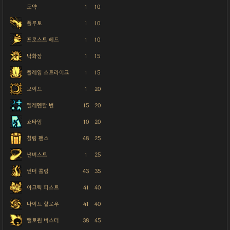
도약
1
10
플루토
1
10
프로스트 헤드
1
10
낙화장
1
15
플레임 스트라이크
1
15
보이드
1
20
엘레멘탈 번
15
20
쇼타임
10
20
칠링 팬스
48
25
썬버스트
1
25
썬더 콜링
43
35
아크틱 피스트
41
40
나이트 할로우
41
40
핼로윈 버스터
38
45