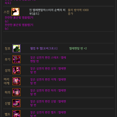
속도]
진 엘레멘탈마스터의 순백의 피
물리 방어력 1000
스킨
부[골드]
증가
찬란한 붉은빛 엠블렘[지
능]
찬란한 붉은빛 엠블렘[지
능]
칭호
웰컴 투 헬[오버그로스]
엘레멘탈 번 +2
짙은 심연의 편린 스태프 : 엘레
무기
멘탈 번
짙은 심연의 편린 상의 : 엘레멘
상의
탈 번
머리
짙은 심연의 편린 어깨 : 엘레멘
어깨
탈 번
짙은 심연의 편린 하의 : 엘레멘
하의
탈 번
짙은 심연의 편린 신발 : 엘레멘
신발
탈 번
짙은 심연의 편린 벨트 : 엘레멘
벨트
탈 번