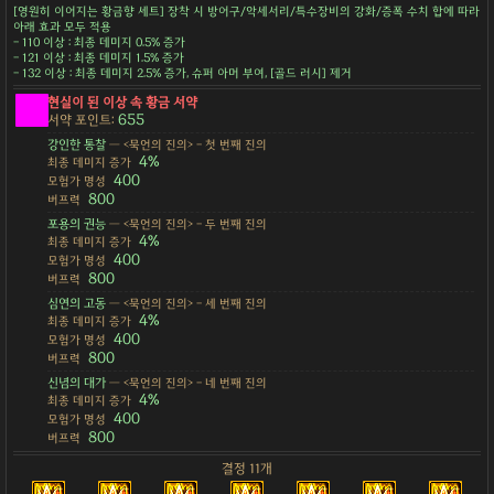
[영원히 이어지는 황금향 세트] 장착 시 방어구/악세서리/특수장비의 강화/증폭 수치 합에 따라
아래 효과 모두 적용
- 110 이상 : 최종 데미지 0.5% 증가
- 121 이상 : 최종 데미지 1.5% 증가
- 132 이상 : 최종 데미지 2.5% 증가, 슈퍼 아머 부여, [골드 러시] 제거
현실이 된 이상 속 황금 서약
655
서약 포인트:
강인한 통찰
— <묵언의 진의> - 첫 번째 진의
4%
최종 데미지 증가
400
모험가 명성
800
버프력
포용의 권능
— <묵언의 진의> - 두 번째 진의
4%
최종 데미지 증가
400
모험가 명성
800
버프력
심연의 고동
— <묵언의 진의> - 세 번째 진의
4%
최종 데미지 증가
400
모험가 명성
800
버프력
신념의 대가
— <묵언의 진의> - 네 번째 진의
4%
최종 데미지 증가
400
모험가 명성
800
버프력
결정 11개