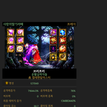
사랑의딸기라떼
프레이
>
브리프리
운빨실력자들
眞 엘레멘탈마스터
명성
127049
공격력증가
공격력증폭
71644.5%
76%
버프력
버프력 증폭
0
0%
최종 데미지 증가
134883440%
쿨타임 감소
쿨타임 회복
30.7
0