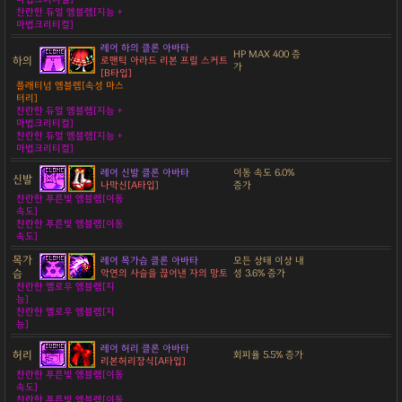
찬란한 듀얼 엠블렘[지능 +
마법크리티컬]
레어 하의 클론 아바타
HP MAX 400 증
하의
로맨틱 아라드 리본 프릴 스커트
가
[B타입]
플래티넘 엠블렘[속성 마스
터리]
찬란한 듀얼 엠블렘[지능 +
마법크리티컬]
찬란한 듀얼 엠블렘[지능 +
마법크리티컬]
레어 신발 클론 아바타
이동 속도 6.0%
신발
나막신[A타입]
증가
찬란한 푸른빛 엠블렘[이동
속도]
찬란한 푸른빛 엠블렘[이동
속도]
목가
레어 목가슴 클론 아바타
모든 상태 이상 내
슴
악연의 사슬을 끊어낸 자의 망토
성 3.6% 증가
찬란한 옐로우 엠블렘[지
능]
찬란한 옐로우 엠블렘[지
능]
레어 허리 클론 아바타
허리
회피율 5.5% 증가
리본허리장식[A타입]
찬란한 푸른빛 엠블렘[이동
속도]
찬란한 푸른빛 엠블렘[이동