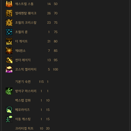
애스트럴 스톰
14
50
엘레멘탈 퀘이크
26
70
초월의 크리스탈
23
75
초월의 룬
1
75
더 게이트
21
80
제6원소
7
85
썬더 레이지
13
95
코스믹 캘러미티
5
100
기본기 숙련
115
1
방어구 마스터리
1
1
백스텝 강화
1
10
메모라이즈
1
15
이동 캐스팅
1
15
크리티컬 히트
10
20