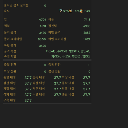
쿨타임 감소 실적용
0
속도
85%
109%
164%
힘
지능
4704
7418
체력
정신력
4591
4903
물리 공격
마법 공격
3470
5083
물리 크리티컬
마법 크리티컬
83.5%
120%
독립 공격
3470
공격 속성
화(341) , 수(351) , 명(341) , 암(341)
속성 저항
화(35) , 수(35) , 명(35) , 암(35)
출혈 전환
중독 전환
0
0
화상 전환
감전 전환
0
0
출혈 내성
중독 내성
화상 내성
37.7
37.7
37.7
감전 내성
빙결 내성
둔화 내성
37.7
37.7
37.7
기절 내성
저주 내성
암흑 내성
37.7
37.7
37.7
석화 내성
수면 내성
혼란 내성
37.7
37.7
37.7
구속 내성
37.7