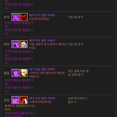
능]
찬란한 붉은빛 엠블렘[지
능]
레어 모자 클론 아바타
모자
지능 55 증가
리본장식[A타입]
찬란한 붉은빛 엠블렘[지
능]
찬란한 붉은빛 엠블렘[지
능]
레어 머리 클론 아바타
머리
어둠 정령의 용사 웨이브 헤어[A
지능 55 증가
타입]
찬란한 붉은빛 엠블렘[지
능]
찬란한 붉은빛 엠블렘[지
능]
레어 얼굴 클론 아바타
모든 상태 이상 내
얼굴
서포터즈 레드앤화이트 페인팅
성 3.6% 증가
[마법사]
찬란한 옐로우 엠블렘[지
능]
찬란한 옐로우 엠블렘[지
능]
레어 상의 클론 아바타
속성 마스터리 스
상의
소매저고리[A타입]
킬Lv +1
플래티넘 엠블렘[속성 마스
터리]
찬란한 듀얼 엠블렘[지능 +
마법크리티컬]