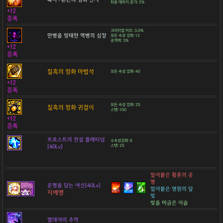
최종 데미지 증가: 2%
+12
증폭
크리티컬 히트: 3.0%
만병을 잉태한 역병의 심장
모든 속성 강화: 12
공격력: 3%
+12
증폭
칠흑의 정화 마법석
모든 속성 강화: 40
+12
증폭
모든 속성 강화: 25
칠흑의 정화 귀걸이
스탯: 100
+12
증폭
프로스트의 전설 플래티넘
수속성강화: 6
[40Lv]
스탯: 25
얼어붙은 황혼의 공
명
운명을 담는 여신[40Lv]
얼어붙은 영원의 달
지에엥
빛
빛을 머금은 이슬
열대야의 추억