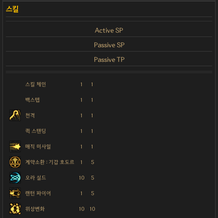
Active SP
Passive SP
Passive TP
스킬 체인
1
1
백스텝
1
1
천격
1
1
퀵 스탠딩
1
1
매직 미사일
1
1
계약소환 : 기갑 호도르
1
5
오라 실드
10
5
랜턴 파이어
1
5
위상변화
10
10