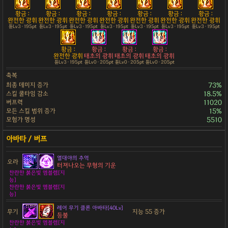
황금 :
황금 :
황금 :
황금 :
황금 :
황금 :
황금 :
완전한 광휘
완전한 광휘
완전한 광휘
완전한 광휘
완전한 광휘
완전한 광휘
완전한 광휘
튠Lv3 · 195pt
튠Lv3 · 195pt
튠Lv3 · 195pt
튠Lv3 · 195pt
튠Lv3 · 195pt
튠Lv3 · 195pt
튠Lv3 · 195pt
황금 :
황금 :
황금 :
황금 :
완전한 광휘
태초의 광휘
태초의 광휘
태초의 광휘
튠Lv3 · 195pt
튠Lv0 · 205pt
튠Lv0 · 205pt
튠Lv0 · 205pt
축복
최종 데미지 증가
73%
스킬 쿨타임 감소
18.5%
버프력
11020
모든 스킬 범위 증가
15%
모험가 명성
5510
열대야의 추억
오라
터져나오는 무형의 기운
찬란한 붉은빛 엠블렘[지
능]
찬란한 붉은빛 엠블렘[지
능]
레어 무기 클론 아바타[40Lv]
무기
지능 55 증가
등불
찬란한 붉은빛 엠블렘[지