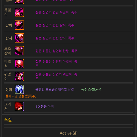
목걸
짙은 심연의 편린 목걸이 : 폭주
이
팔찌
짙은 심연의 편린 팔찌 : 폭주
반지
짙은 심연의 편린 반지 : 폭주
보조
짙은 뒤틀린 심연의 완장 : 폭주
장비
마법
짙은 뒤틀린 심연의 마법석 : 폭
석
주
귀걸
짙은 뒤틀린 심연의 귀걸이 : 폭
이
주
상의
용맹한 프로즌임페리얼 상갑
폭주 스킬Lv +1
플래티넘 엠블렘[폭주]
크리
SD 붉은 마녀
쳐
Active SP