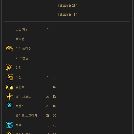
Passive SP
Passive TP
스킬 체인
1
1
백스텝
1
1
어퍼 슬래쉬
1
1
퀵 스탠딩
1
1
귀참
1
1
카잔
1
5
붕산격
1
10
고어 크로스
53
15
프렌지
20
15
블러드 스크래치
51
20
폭주
10
25