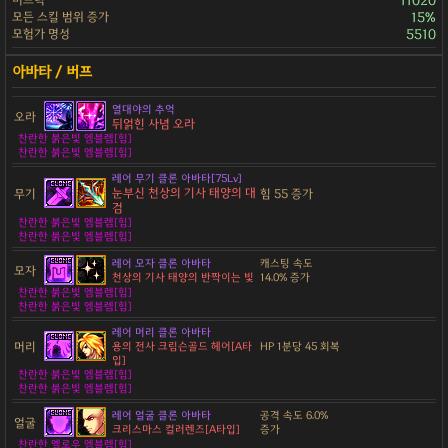
11020
모든 스킬 범위 증가
15%
모험가 명성
5510
열대야의 추억
오라
뒤얽힌 사념 오라
찬란한 붉은빛 엠블렘[힘]
찬란한 붉은빛 엠블렘[힘]
레어 무기 클론 아바타[75Lv]
눈부신 천상의 기사 태양의 대
무기
힘 55 증가
검
찬란한 붉은빛 엠블렘[힘]
찬란한 붉은빛 엠블렘[힘]
레어 모자 클론 아바타
캐스팅 속도
모자
천상의 기사 태양의 반짝이는 빛
14.0% 증가
찬란한 붉은빛 엠블렘[힘]
찬란한 붉은빛 엠블렘[힘]
레어 머리 클론 아바타
머리
용의 전사 크림슨골드 헤어[A타
HP 1분당 45 회복
입]
찬란한 붉은빛 엠블렘[힘]
찬란한 붉은빛 엠블렘[힘]
레어 얼굴 클론 아바타
공격 속도 6.0%
얼굴
크리스마스 컬러렌즈[A타입]
증가
찬란한 옐로우 엠블렘[힘]