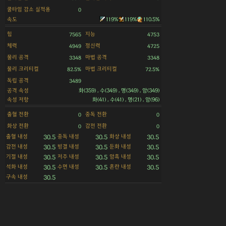
쿨타임 감소 실적용
0
속도
119%
119%
110.5%
힘
지능
7565
4753
체력
정신력
4949
4725
물리 공격
마법 공격
3348
3348
물리 크리티컬
마법 크리티컬
82.5%
72.5%
독립 공격
3489
공격 속성
화(359) , 수(349) , 명(349) , 암(349)
속성 저항
화(41) , 수(41) , 명(21) , 암(96)
출혈 전환
중독 전환
0
0
화상 전환
감전 전환
0
0
출혈 내성
중독 내성
화상 내성
30.5
30.5
30.5
감전 내성
빙결 내성
둔화 내성
30.5
30.5
30.5
기절 내성
저주 내성
암흑 내성
30.5
30.5
30.5
석화 내성
수면 내성
혼란 내성
30.5
30.5
30.5
구속 내성
30.5