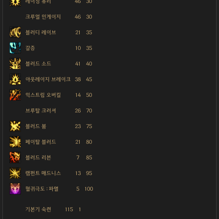
레이징 퓨리
46
30
크루얼 인게이지
46
30
블러디 레이브
21
35
갈증
10
35
블러드 소드
41
40
아웃레이지 브레이크
38
45
익스트림 오버킬
14
50
브루탈 크러셔
26
70
블러드 붐
23
75
페이탈 블러드
21
80
블러드 리븐
7
85
램펀트 매드니스
13
95
혈귀극도 : 파멸
5
100
기본기 숙련
115
1