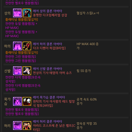
찬란한 옐로우 엠블렘[힘]
레어 상의 클론 아바타
상의
혈십자 스킬Lv +1
용맹한 다크임페리얼 상갑
플래티넘 엠블렘[혈십자]
찬란한 듀얼 엠블렘[힘 +
HP MAX]
찬란한 듀얼 엠블렘[힘 +
HP MAX]
레어 하의 클론 아바타
HP MAX 400 증
하의
다크 디펜더 하갑[B타입]
가
플래티넘 엠블렘[혈십자]
찬란한 그린 엠블렘[힘]
찬란한 그린 엠블렘[힘]
레어 신발 클론 아바타
신발
힘 55 증가
천상의 기사 태양의 아머 슈즈
찬란한 다색 엠블렘[모든속
성저항]
찬란한 다색 엠블렘[모든속
성저항]
레어 목가슴 클론 아바타
목가
공격 속도 6.0%
원탁의 기사 아서왕의 레드 털장
슴
증가
식 망토[A타입]
찬란한 옐로우 엠블렘[힘]
찬란한 옐로우 엠블렘[힘]
레어 허리 클론 아바타
암속성 저항 35
허리
아라드 코스프레 존 낡은 벨트[C
증가
타입]