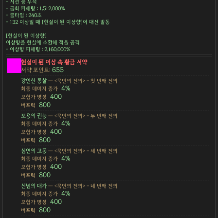
- 시전 중 무적
- 금화 피해량 : 1,512,000%
- 쿨타임 : 240초
- 132 이상일 때 [현실이 된 이상향]이 대신 발동
[현실이 된 이상향]
이상향을 현실에 소환해 적을 공격
- 이상향 피해량 : 2,160,000%
현실이 된 이상 속 황금 서약
655
서약 포인트:
강인한 통찰
— <묵언의 진의> - 첫 번째 진의
4%
최종 데미지 증가
400
모험가 명성
800
버프력
포용의 권능
— <묵언의 진의> - 두 번째 진의
4%
최종 데미지 증가
400
모험가 명성
800
버프력
심연의 고동
— <묵언의 진의> - 세 번째 진의
4%
최종 데미지 증가
400
모험가 명성
800
버프력
신념의 대가
— <묵언의 진의> - 네 번째 진의
4%
최종 데미지 증가
400
모험가 명성
800
버프력