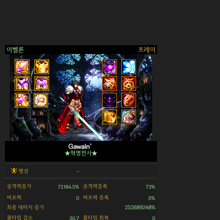
이벨론
프레이
>
Gawain`
★혁명전사★
명성
-
공격력증가
공격력증폭
72184.5%
73%
버프력
버프력 증폭
0
0%
최종 데미지 증가
252689248%
쿨타임 감소
쿨타임 회복
30.7
0