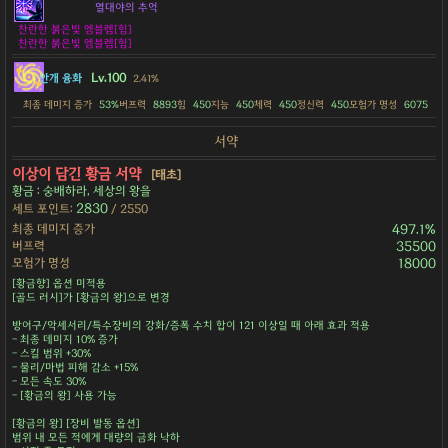
열대야의 추억
찬란한 붉은빛 엠블렘[힘]
찬란한 붉은빛 엠블렘[힘]
Lv.100
안개 융화
2.41%
최종 데미지 증가
53%
버프력
8893
힘
450
지능
450
체력
450
정신력
450
모험가 명성
6075
서약
이상이 담긴 황금 서약
[태초]
황금 : 숭배하라, 세상의 왕을
2830
세트 포인트:
/ 2550
최종 데미지 증가
497.1%
버프력
35500
모험가 명성
18000
[황금향] 옵션 미적용
[골드 러시]가 [황금의 왕]으로 변경
방어구/악세서리/특수장비의 강화/증폭 수치 합이 121 이상일 때 아래 효과 적용
- 최종 데미지 10% 증가
- 스킬 범위 +30%
- 물리/마법 피해 감소 +15%
- 모든 속도 30%
- [황금의 왕] 사용 가능
[황금의 왕] [장비 발동 옵션]
범위 내 모든 적에게 대량의 금화 낙하