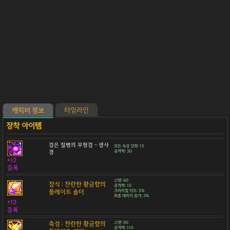
타임라인
캐릭터 정보
검은 질병의 무형검 - 생사
모든 속성 강화: 15
경
공격력: 30
+12
증폭
스탯: 40
잠식 : 찬란한 황금향의
공격력: 10
플레이트 숄더
크리티컬 히트: 5%
최종 데미지 증가: 3%
+12
증폭
축성 : 찬란한 황금향의
스탯: 90
공격력: 110