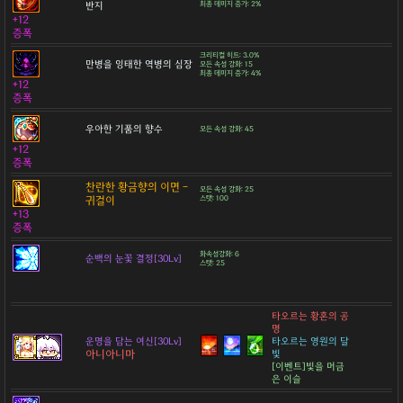
반지
최종 데미지 증가: 2%
+12
증폭
크리티컬 히트: 3.0%
만병을 잉태한 역병의 심장
모든 속성 강화: 15
최종 데미지 증가: 4%
+12
증폭
우아한 기품의 향수
모든 속성 강화: 45
+12
증폭
찬란한 황금향의 이면 -
모든 속성 강화: 25
귀걸이
스탯: 100
+13
증폭
화속성강화: 6
순백의 눈꽃 결정[30Lv]
스탯: 25
타오르는 황혼의 공
명
운명을 담는 여신[30Lv]
타오르는 영원의 달
아니아니마
빛
[이벤트]빛을 머금
은 이슬