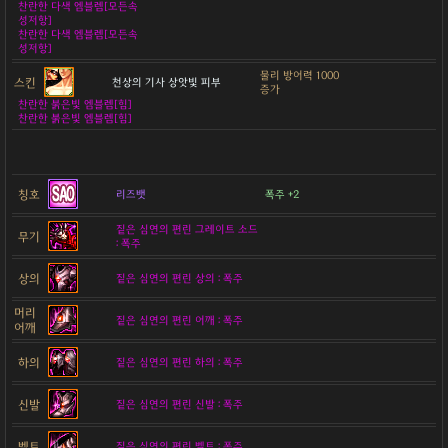
찬란한 다색 엠블렘[모든속
성저항]
찬란한 다색 엠블렘[모든속
성저항]
물리 방어력 1000
스킨
천상의 기사 상앗빛 피부
증가
찬란한 붉은빛 엠블렘[힘]
찬란한 붉은빛 엠블렘[힘]
칭호
리즈뱃
폭주 +2
짙은 심연의 편린 그레이트 소드
무기
: 폭주
상의
짙은 심연의 편린 상의 : 폭주
머리
짙은 심연의 편린 어깨 : 폭주
어깨
하의
짙은 심연의 편린 하의 : 폭주
신발
짙은 심연의 편린 신발 : 폭주
벨트
짙은 심연의 편린 벨트 : 폭주