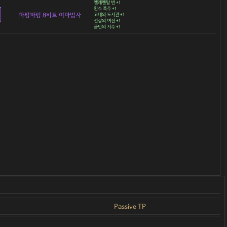
엘레멘탈 번 +1
환수 폭주 +1
파핑파핑 8비트 여마법사
고대의 도서관 +1
전장의 여신 +1
금단의 저주 +1
Passive TP