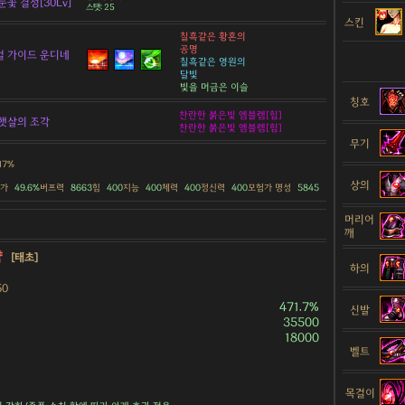
눈꽃 결정[30Lv]
스탯: 25
스킨
칠흑같은 황혼의
공명
 가이드 운디네
칠흑같은 영원의
달빛
빛을 머금은 이슬
칭호
찬란한 붉은빛 엠블렘[힘]
햇살의 조각
찬란한 붉은빛 엠블렘[힘]
무기
.17%
상의
증가
49.6%
버프력
8663
힘
400
지능
400
체력
400
정신력
400
모험가 명성
5845
머리어
깨
약
[태초]
하의
50
471.7%
신발
35500
18000
벨트
목걸이