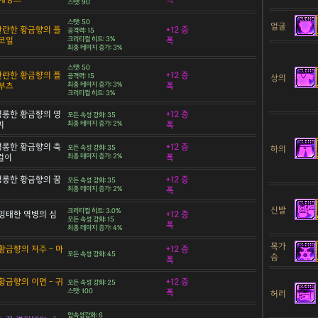
스탯: 90
스탯: 50
얼굴
 찬란한 황금향의 플
+12 증
공격력: 15
코일
크리티컬 히트: 3%
폭
최종 데미지 증가: 3%
스탯: 50
 찬란한 황금향의 플
+12 증
공격력: 15
상의
부츠
최종 데미지 증가: 3%
폭
크리티컬 히트: 3%
 영롱한 황금향의 영
+12 증
모든 속성 강화: 35
찌
최종 데미지 증가: 2%
폭
 영롱한 황금향의 축
+12 증
하의
모든 속성 강화: 35
목걸이
최종 데미지 증가: 2%
폭
 영롱한 황금향의 꿈
+12 증
모든 속성 강화: 35
최종 데미지 증가: 2%
폭
신발
크리티컬 히트: 3.0%
잉태한 역병의 심
+12 증
모든 속성 강화: 15
폭
최종 데미지 증가: 4%
목가
황금향의 저주 - 마
+12 증
모든 속성 강화: 45
슴
폭
황금향의 이면 - 귀
+12 증
모든 속성 강화: 25
스탯: 100
폭
허리
암속성강화: 6