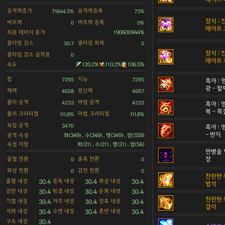
공격력증가
공격력증폭
71644.5%
73%
잠식 :
버프력
버프력 증폭
0
0%
레이트 
최종 데미지 증가
190600944%
쿨타임 감소
쿨타임 회복
30.7
0
잠식 :
쿨타임 감소 실적용
0
레이트 
속도
120.2%
110.2%
106.5%
힘
지능
7295
7295
흑아 :
광 - 팔
체력
정신력
4658
4697
물리 공격
마법 공격
4233
4233
흑아 :
복 - 
물리 크리티컬
마법 크리티컬
111.8%
111.8%
독립 공격
3470
흑아 :
- 반지
공격 속성
화(349) , 수(349) , 명(349) , 암(359)
속성 저항
화(21) , 수(21) , 명(21) , 암(56)
만병을 
출혈 전환
중독 전환
장
0
0
화상 전환
감전 전환
0
0
찬란한 
출혈 내성
중독 내성
화상 내성
30.4
30.4
30.4
법석
감전 내성
빙결 내성
둔화 내성
30.4
30.4
30.4
찬란한 
기절 내성
저주 내성
암흑 내성
30.4
30.4
30.4
걸이
석화 내성
수면 내성
혼란 내성
30.4
30.4
30.4
구속 내성
30.4