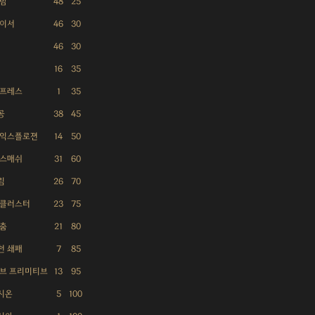
 밤
48
25
체이서
46
30
46
30
16
35
 프레스
1
35
공
38
45
 익스플로젼
14
50
 스매쉬
31
60
림
26
70
 클러스터
23
75
 춤
21
80
천 쇄패
7
85
오브 프리미티브
13
95
시온
5
100