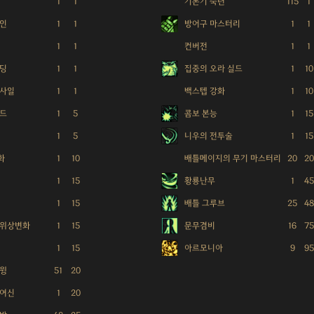
1
1
기본기 숙련
115
1
체인
1
1
방어구 마스터리
1
1
1
1
컨버전
1
1
탠딩
1
1
집중의 오라 실드
1
10
미사일
1
1
백스텝 강화
1
10
실드
1
5
콤보 본능
1
15
1
5
니우의 전투술
1
15
화
1
10
배틀메이지의 무기 마스터리
20
20
1
15
황룡난무
1
45
1
15
배틀 그루브
25
48
 위상변화
1
15
문무겸비
16
75
1
15
아르모니아
9
95
스윙
51
20
 여신
1
20