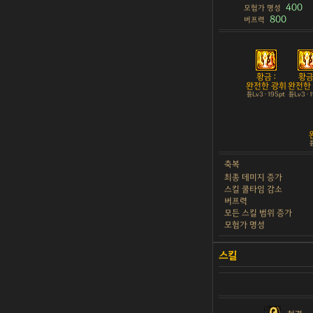
400
모험가 명성
800
버프력
황금 :
황금 
완전한 광휘
완전한
튠Lv3 · 195pt
튠Lv3 · 
튠
축복
최종 데미지 증가
스킬 쿨타임 감소
버프력
모든 스킬 범위 증가
모험가 명성