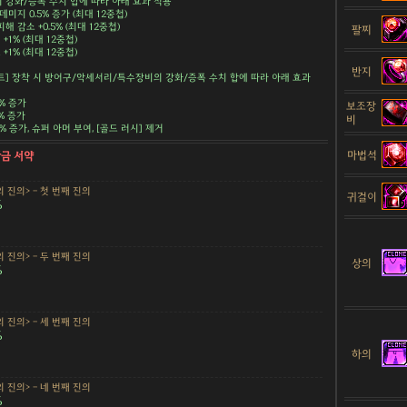
강화/증폭 수치 합에 따라 아래 효과 적용
데미지 0.5% 증가 (최대 12중첩)
해 감소 +0.5% (최대 12중첩)
팔찌
+1% (최대 12중첩)
+1% (최대 12중첩)
반지
트] 장착 시 방어구/악세서리/특수장비의 강화/증폭 수치 합에 따라 아래 효과
5% 증가
보조장
5% 증가
비
.5% 증가, 슈퍼 아머 부여, [골드 러시] 제거
마법석
황금 서약
 진의> - 첫 번째 진의
귀걸이
%
 진의> - 두 번째 진의
상의
%
 진의> - 세 번째 진의
%
하의
 진의> - 네 번째 진의
%