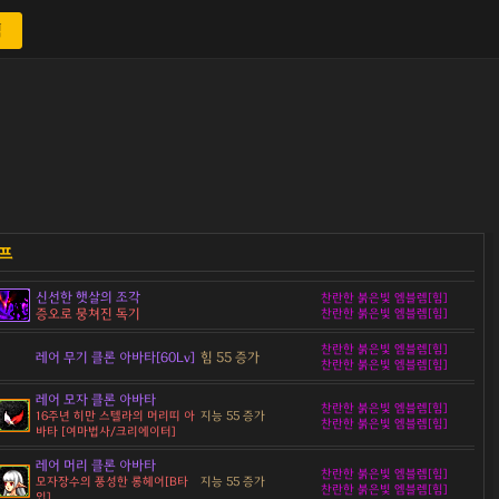
색
신선한 햇살의 조각
찬란한 붉은빛 엠블렘[힘]
증오로 뭉쳐진 독기
찬란한 붉은빛 엠블렘[힘]
찬란한 붉은빛 엠블렘[힘]
레어 무기 클론 아바타[60Lv]
힘 55 증가
찬란한 붉은빛 엠블렘[힘]
레어 모자 클론 아바타
찬란한 붉은빛 엠블렘[힘]
지능 55 증가
16주년 히만 스텔라의 머리띠 아
찬란한 붉은빛 엠블렘[힘]
바타 [여마법사/크리에이터]
레어 머리 클론 아바타
찬란한 붉은빛 엠블렘[힘]
지능 55 증가
모자장수의 풍성한 롱헤어[B타
찬란한 붉은빛 엠블렘[힘]
입]