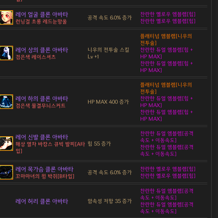
레어 얼굴 클론 아바타
찬란한 옐로우 엠블렘[힘]
공격 속도 6.0% 증가
찬란한 옐로우 엠블렘[힘]
런닝걸 초롱 레드눈망울
플래티넘 엠블렘[니우의
전투술]
레어 상의 클론 아바타
니우의 전투술 스킬
찬란한 듀얼 엠블렘[힘 +
Lv +1
HP MAX]
검은색 레이스셔츠
찬란한 듀얼 엠블렘[힘 +
HP MAX]
플래티넘 엠블렘[니우의
전투술]
레어 하의 클론 아바타
찬란한 듀얼 엠블렘[힘 +
HP MAX 400 증가
HP MAX]
검은색 물결무늬스커트
찬란한 듀얼 엠블렘[힘 +
HP MAX]
찬란한 듀얼 엠블렘[공격
레어 신발 클론 아바타
속도 + 이동속도]
힘 55 증가
해상 열차 바캉스 큐빅 발찌[A타
찬란한 듀얼 엠블렘[공격
입]
속도 + 이동속도]
레어 목가슴 클론 아바타
찬란한 옐로우 엠블렘[힘]
공격 속도 6.0% 증가
찬란한 옐로우 엠블렘[힘]
꼬마마녀의 윙 박쥐[B타입]
찬란한 듀얼 엠블렘[공격
속도 + 이동속도]
레어 허리 클론 아바타
암속성 저항 35 증가
찬란한 듀얼 엠블렘[공격
속도 + 이동속도]