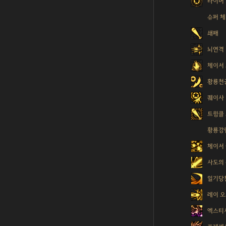
타이머
슈퍼 
쇄패
뇌연격
체이서
황룡천
퀘이사
트윙클
황룡강
체이서
사도의
일기당
레이 
엑스티