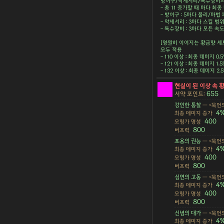
방어구/악세서리/특수장비의 
- 총 11 증가할 때 마다 최종 
- 방어구 : 5마다 물리/마법 피
- 악세서리 : 3마다 스킬 범위 
- 특수장비 : 3마다 모든 속도 
[영원히 이어지는 황금향 세
모두 적용
- 110 이상 : 최종 데미지 0.
- 121 이상 : 최종 데미지 1.
- 132 이상 : 최종 데미지 2
현실이 된 이상 속 
655
서약 포인트:
강인한 통찰
— <묵언의
4
최종 데미지 증가
400
모험가 명성
800
버프력
포용의 권능
— <묵언의
4
최종 데미지 증가
400
모험가 명성
800
버프력
심연의 고동
— <묵언의
4
최종 데미지 증가
400
모험가 명성
800
버프력
신념의 대가
— <묵언의
4
최종 데미지 증가