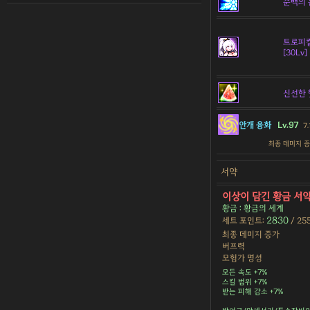
순백의 
트로피컬
[30Lv]
신선한 
안개 융화
Lv.97
7
최종 데미지 
서약
이상이 담긴 황금 서
황금 : 황금의 세계
2830
세트 포인트:
/ 25
최종 데미지 증가
버프력
모험가 명성
모든 속도 +7%
스킬 범위 +7%
받는 피해 감소 +7%