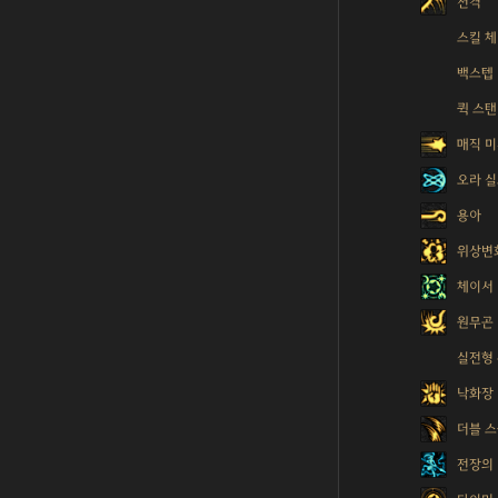
천격
스킬 
백스텝
퀵 스
매직 
오라 
용아
위상변
체이서
원무곤
실전형
낙화장
더블 
전장의