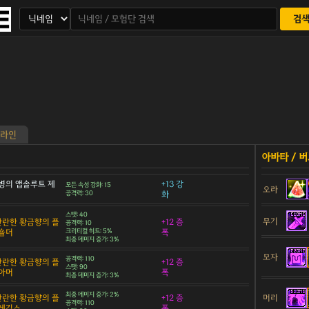
검
라인
병의 앱솔루트 제
+13 강
모든 속성 강화: 15
오라
공격력: 30
화
스탯: 40
무기
 찬란한 황금향의 플
+12 증
공격력: 10
숄더
크리티컬 히트: 5%
폭
최종 데미지 증가: 3%
모자
공격력: 110
 찬란한 황금향의 플
+12 증
스탯: 90
아머
폭
최종 데미지 증가: 3%
최종 데미지 증가: 2%
 찬란한 황금향의 플
+12 증
머리
공격력: 110
 레깅스
폭