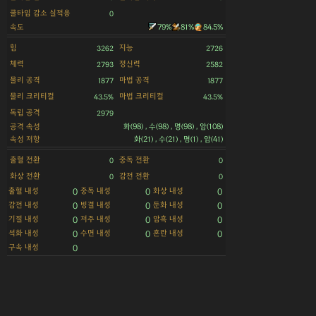
쿨타임 감소 실적용
0
속도
79%
81%
84.5%
힘
지능
3262
2726
체력
정신력
2793
2582
물리 공격
마법 공격
1877
1877
물리 크리티컬
마법 크리티컬
43.5%
43.5%
독립 공격
2979
공격 속성
화(98) , 수(98) , 명(98) , 암(108)
속성 저항
화(21) , 수(21) , 명(1) , 암(41)
출혈 전환
중독 전환
0
0
화상 전환
감전 전환
0
0
출혈 내성
중독 내성
화상 내성
0
0
0
감전 내성
빙결 내성
둔화 내성
0
0
0
기절 내성
저주 내성
암흑 내성
0
0
0
석화 내성
수면 내성
혼란 내성
0
0
0
구속 내성
0