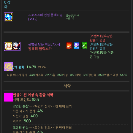
0 강
화
프로스트의 전설 플래티넘
암속성강화: 6
[75Lv]
스탯: 25
[이벤트]칠흑같은
황혼의 공명
운명을 담는 여신[75Lv]
[이벤트]칠흑같은
암흑의 블랙스타
영원의 달빛
[이벤트]빛을 머금
은 이슬
Lv.79
안개 융화
19.2%
최종 데미지 증가
44%
버프력
8273
힘
350
지능
350
체력
350
정신력
350
모험가 명성
5455
서약
현실이 된 이상 속 황금 서약
655
서약 포인트:
강인한 통찰
— <묵언의 진의> - 첫 번째 진의
4%
최종 데미지 증가
400
모험가 명성
800
버프력
포용의 권능
— <묵언의 진의> - 두 번째 진의
4%
최종 데미지 증가