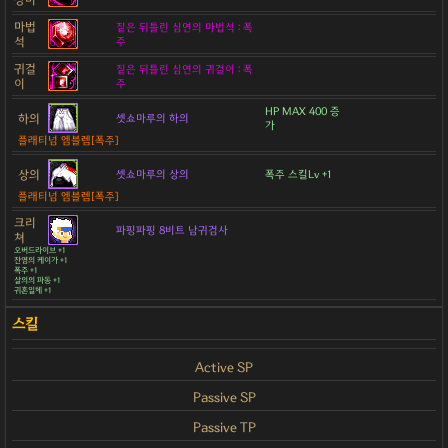
마법
짙은 뒤틀린 심연의 마법석 : 폭
석
주
귀걸
짙은 뒤틀린 심연의 귀걸이 : 폭
이
주
HP MAX 400 증
하의
셋쇼마루의 하의
가
플래티넘 엠블렘[폭주]
상의
셋쇼마루의 상의
폭주 스킬Lv +1
플래티넘 엠블렘[폭주]
크리
파핑파핑 8비트 남귀검사
쳐
오버드라이브 +1
잔영의 케이가 +1
폭주 +1
살의의 파동 +1
귀혼일체 +1
Active SP
Passive SP
Passive TP