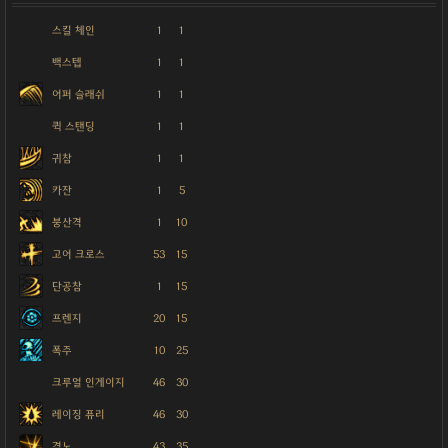
스킬 체인
1
1
백스텝
1
1
어퍼 슬래쉬
1
1
퀵 스탠딩
1
1
귀참
1
1
카잔
1
5
붕산격
1
10
고어 크로스
53
15
단공참
1
15
프렌지
20
15
폭주
10
25
크루얼 인게이지
46
30
레이징 퓨리
46
30
격노
43
35