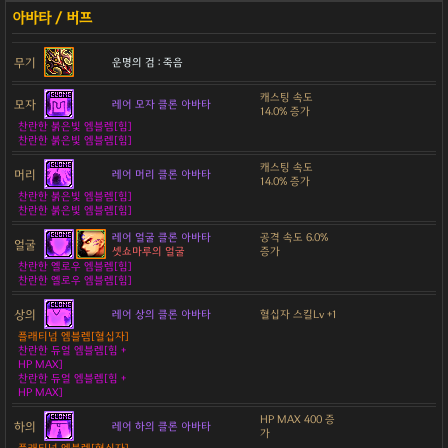
무기
운명의 검 : 죽음
캐스팅 속도
모자
레어 모자 클론 아바타
14.0% 증가
찬란한 붉은빛 엠블렘[힘]
찬란한 붉은빛 엠블렘[힘]
캐스팅 속도
머리
레어 머리 클론 아바타
14.0% 증가
찬란한 붉은빛 엠블렘[힘]
찬란한 붉은빛 엠블렘[힘]
레어 얼굴 클론 아바타
공격 속도 6.0%
얼굴
셋쇼마루의 얼굴
증가
찬란한 옐로우 엠블렘[힘]
찬란한 옐로우 엠블렘[힘]
상의
레어 상의 클론 아바타
혈십자 스킬Lv +1
플래티넘 엠블렘[혈십자]
찬란한 듀얼 엠블렘[힘 +
HP MAX]
찬란한 듀얼 엠블렘[힘 +
HP MAX]
HP MAX 400 증
하의
레어 하의 클론 아바타
가