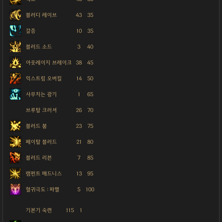
블러디 레이브
43
35
갈증
10
35
블러드 소드
3
40
아웃레이지 브레이크
38
45
익스트림 오버킬
14
50
사무치는 광기
1
65
브루탈 크러셔
26
70
블러드 붐
23
75
페이탈 블러드
21
80
블러드 리븐
7
85
램펀트 매드니스
13
95
혈귀극도 : 파멸
5
100
기본기 숙련
115
1