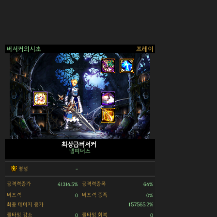
버서커의시초
프레이
최상급버서커
델피너스
명성
-
공격력증가
공격력증폭
41314.5%
64%
버프력
버프력 증폭
0
0%
최종 데미지 증가
157565.2%
쿨타임 감소
쿨타임 회복
0
0