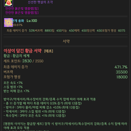
신선한 햇살의 조각
찬란한 붉은빛 엠블렘[힘]
찬란한 붉은빛 엠블렘[힘]
Lv.100
안개 융화
59.97%
최종 데미지 증가
53%
버프력
8893
힘
450
지능
450
체력
450
정신력
450
모험가 명성
6075
서약
이상이 담긴 황금 서약
[태초]
황금 : 황금의 세계
2830
세트 포인트:
/ 2550
최종 데미지 증가
471.7%
버프력
35500
모험가 명성
18000
모든 속도 +7%
스킬 범위 +7%
받는 피해 감소 +7%
방어구/악세서리/특수장비의 강화/증폭 수치 합에 따라 아래 효과 적용
- 총 11 증가할 때 마다 최종 데미지 0.5% 증가 (최대 12중첩)
- 방어구 : 5마다 물리/마법 피해 감소 +0.5% (최대 12중첩)
- 악세서리 : 3마다 스킬 범위 +1% (최대 12중첩)
- 특수장비 : 3마다 모든 속도 +1% (최대 12중첩)
[영원히 이어지는 황금향 세트] 장착 시 방어구/악세서리/특수장비의 강화/증폭 수치 합에 따라
아래 효과 모두 적용