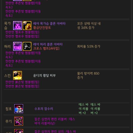
찬란한 푸른빛 엠블렘[이동
속도]
찬란한 푸른빛 엠블렘[이동
속도]
목가
레어 목가슴 클론 아바타
모든 상태 이상 내
슴
황금단진망토
성 3.6% 증가
찬란한 옐로우 엠블렘[힘]
찬란한 옐로우 엠블렘[힘]
레어 허리 클론 아바타
허리
회피율 5.5% 증가
크로스 벨트[A타입]
찬란한 푸른빛 엠블렘[이동
속도]
찬란한 푸른빛 엠블렘[이동
속도]
물리 방어력 850
스킨
윤디의 황달 피부
증가
찬란한 붉은빛 엠블렘[힘]
찬란한 붉은빛 엠블렘[힘]
데스 바
데스 바
칭호
수호의 참수리
이 리볼
이 리볼
버 +2
버 +2
짙은 심연의 편린 리볼버 : 데스
무기
바이 리볼버(남)
짙은 심연의 편린 상의 : 데스 바