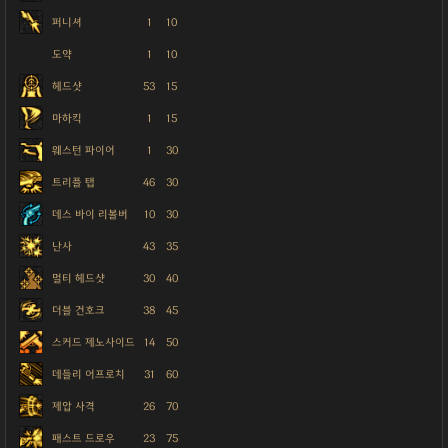
퍼니셔
1
10
도약
1
10
헤드샷
53
15
마하킥
1
15
웨스턴 파이어
1
30
트리플 탭
46
30
데스 바이 리볼버
10
30
난사
43
35
멀티 헤드샷
30
40
더블 건호크
38
45
스커드 제노사이드
14
50
데들리 어프로치
31
60
제압 사격
26
70
패스트 드로우
23
75