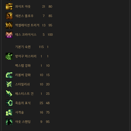
와이프 아웃
21
80
세븐스 플로우
7
85
엑셀레이션 트리거
13
95
데스 크라이시스
5
100
기본기 숙련
115
1
방어구 마스터리
1
1
백스텝 강화
1
10
리볼버 강화
10
15
스타일리쉬
10
20
패스티스트 건
1
25
죽음의 표식
25
48
사격술
16
75
아웃 스탠딩
9
95