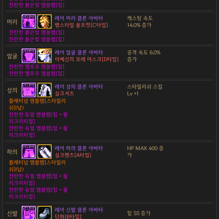
찬란한 붉은빛 엠블렘[힘]
레어 머리 클론 아바타
캐스팅 속도
머리
뱅스타일 울프컷[C타입]
14.0% 증가
찬란한 붉은빛 엠블렘[힘]
찬란한 붉은빛 엠블렘[힘]
레어 얼굴 클론 아바타
공격 속도 6.0%
얼굴
어쎄신의 모래 마스크[D타입]
증가
찬란한 옐로우 엠블렘[힘]
찬란한 옐로우 엠블렘[힘]
레어 상의 클론 아바타
스타일리쉬 스킬
상의
실크셔츠
Lv +1
플래티넘 엠블렘[스타일리
쉬](남)
찬란한 듀얼 엠블렘[힘 + 물
리크리티컬]
찬란한 듀얼 엠블렘[힘 + 물
리크리티컬]
레어 하의 클론 아바타
HP MAX 400 증
하의
실크팬츠[A타입]
가
플래티넘 엠블렘[스타일리
쉬](남)
찬란한 듀얼 엠블렘[힘 + 물
리크리티컬]
찬란한 듀얼 엠블렘[힘 + 물
리크리티컬]
레어 신발 클론 아바타
신발
힘 55 증가
단화[B타입]