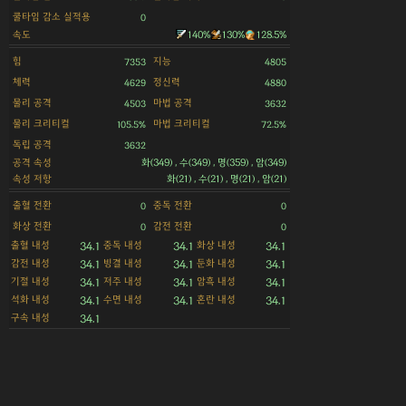
쿨타임 감소 실적용
0
속도
140%
130%
128.5%
힘
지능
7353
4805
체력
정신력
4629
4880
물리 공격
마법 공격
4503
3632
물리 크리티컬
마법 크리티컬
105.5%
72.5%
독립 공격
3632
공격 속성
화(349) , 수(349) , 명(359) , 암(349)
속성 저항
화(21) , 수(21) , 명(21) , 암(21)
출혈 전환
중독 전환
0
0
화상 전환
감전 전환
0
0
출혈 내성
중독 내성
화상 내성
34.1
34.1
34.1
감전 내성
빙결 내성
둔화 내성
34.1
34.1
34.1
기절 내성
저주 내성
암흑 내성
34.1
34.1
34.1
석화 내성
수면 내성
혼란 내성
34.1
34.1
34.1
구속 내성
34.1