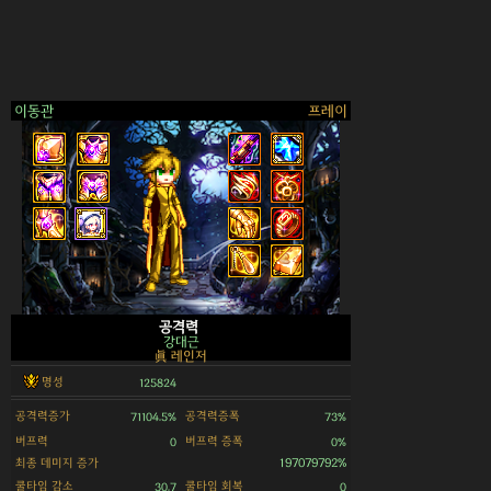
이동관
프레이
>
공격력
강대근
眞 레인저
명성
125824
공격력증가
공격력증폭
71104.5%
73%
버프력
버프력 증폭
0
0%
최종 데미지 증가
197079792%
쿨타임 감소
쿨타임 회복
30.7
0