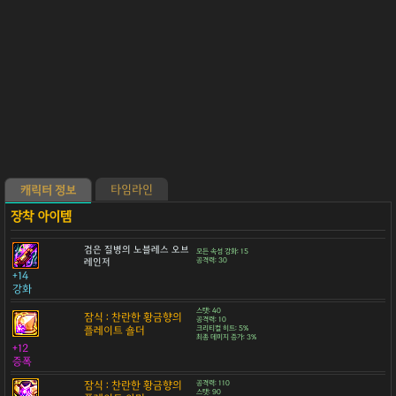
타임라인
캐릭터 정보
검은 질병의 노블레스 오브
모든 속성 강화: 15
레인저
공격력: 30
+14
강화
스탯: 40
잠식 : 찬란한 황금향의
공격력: 10
플레이트 숄더
크리티컬 히트: 5%
최종 데미지 증가: 3%
+12
증폭
잠식 : 찬란한 황금향의
공격력: 110
스탯: 90