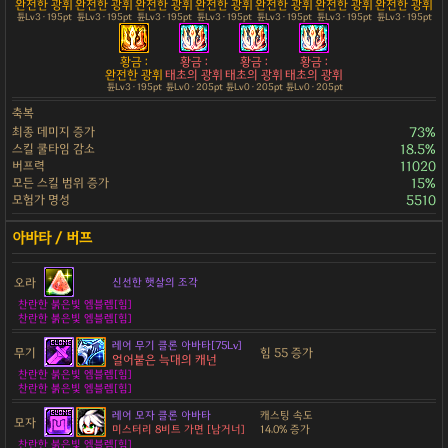
완전한 광휘
완전한 광휘
완전한 광휘
완전한 광휘
완전한 광휘
완전한 광휘
완전한 광휘
튠Lv3 · 195pt
튠Lv3 · 195pt
튠Lv3 · 195pt
튠Lv3 · 195pt
튠Lv3 · 195pt
튠Lv3 · 195pt
튠Lv3 · 195pt
황금 :
황금 :
황금 :
황금 :
완전한 광휘
태초의 광휘
태초의 광휘
태초의 광휘
튠Lv3 · 195pt
튠Lv0 · 205pt
튠Lv0 · 205pt
튠Lv0 · 205pt
축복
최종 데미지 증가
73%
스킬 쿨타임 감소
18.5%
버프력
11020
모든 스킬 범위 증가
15%
모험가 명성
5510
오라
신선한 햇살의 조각
찬란한 붉은빛 엠블렘[힘]
찬란한 붉은빛 엠블렘[힘]
레어 무기 클론 아바타[75Lv]
무기
힘 55 증가
얼어붙은 늑대의 캐넌
찬란한 붉은빛 엠블렘[힘]
찬란한 붉은빛 엠블렘[힘]
레어 모자 클론 아바타
캐스팅 속도
모자
미스터리 8비트 가면 [남거너]
14.0% 증가
찬란한 붉은빛 엠블렘[힘]