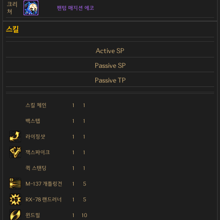
크리
팬텀 매지션 에코
쳐
Active SP
Passive SP
Passive TP
스킬 체인
1
1
백스텝
1
1
라이징샷
1
1
잭스파이크
1
1
퀵 스탠딩
1
1
M-137 개틀링건
1
5
RX-78 랜드러너
1
5
윈드밀
1
10