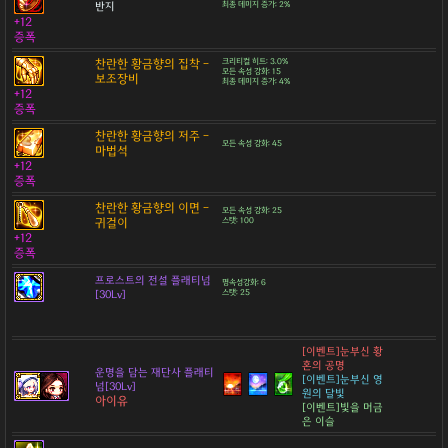
반지
최종 데미지 증가: 2%
+12
증폭
찬란한 황금향의 집착 -
크리티컬 히트: 3.0%
모든 속성 강화: 15
보조장비
최종 데미지 증가: 4%
+12
증폭
찬란한 황금향의 저주 -
모든 속성 강화: 45
마법석
+12
증폭
찬란한 황금향의 이면 -
모든 속성 강화: 25
귀걸이
스탯: 100
+12
증폭
프로스트의 전설 플래티넘
명속성강화: 6
[30Lv]
스탯: 25
[이벤트]눈부신 황
혼의 공명
운명을 담는 재단사 플래티
[이벤트]눈부신 영
넘[30Lv]
원의 달빛
아이유
[이벤트]빛을 머금
은 이슬