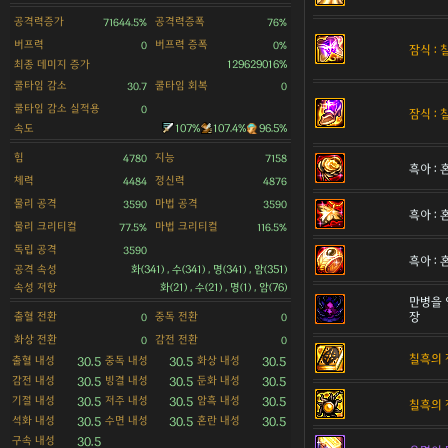
공격력증가
공격력증폭
71644.5%
76%
버프력
버프력 증폭
0
0%
잠식 :
최종 데미지 증가
129629016%
쿨타임 감소
쿨타임 회복
30.7
0
쿨타임 감소 실적용
0
잠식 :
속도
107%
107.4%
96.5%
힘
지능
4780
7158
흑아 :
체력
정신력
4484
4876
물리 공격
마법 공격
3590
3590
흑아 :
물리 크리티컬
마법 크리티컬
77.5%
116.5%
독립 공격
3590
흑아 :
공격 속성
화(341) , 수(341) , 명(341) , 암(351)
속성 저항
화(21) , 수(21) , 명(1) , 암(76)
만병을 
출혈 전환
중독 전환
장
0
0
화상 전환
감전 전환
0
0
칠흑의 
출혈 내성
중독 내성
화상 내성
30.5
30.5
30.5
감전 내성
빙결 내성
둔화 내성
30.5
30.5
30.5
기절 내성
저주 내성
암흑 내성
30.5
30.5
30.5
칠흑의 
석화 내성
수면 내성
혼란 내성
30.5
30.5
30.5
구속 내성
30.5