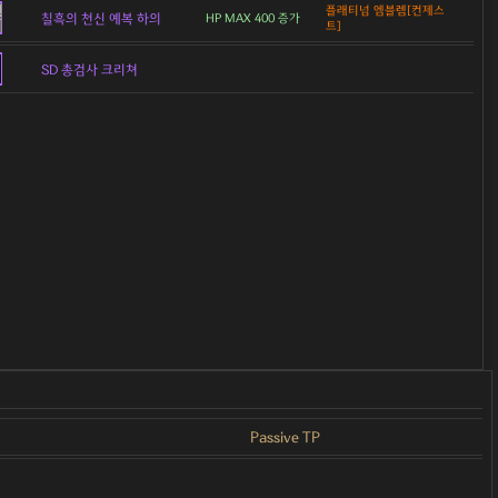
플래티넘 엠블렘[컨제스
칠흑의 천신 예복 하의
HP MAX 400 증가
트]
SD 총검사 크리쳐
Passive TP