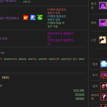
긴 책[30Lv]
스탯: 25
목가
슴
[이벤트]칠흑같은
황혼의 공명
[이벤트]칠흑같은
담는 여신[30Lv]
영원의 달빛
허리
[이벤트]빛을 머
금은 이슬
찬란한 붉은빛 엠블렘[지
능]
의 추억
스킨
찬란한 붉은빛 엠블렘[지
능]
.11%
증가
49.6%
버프력
8663
힘
400
지능
400
체력
400
정신력
400
모험가 명성
5845
칭호
무기
약
[태초]
50
상의
502.9%
35500
머리어
18000
깨