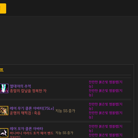
색
찬란한 붉은빛 엠블렘[지
열대야의 추억
능]
종말의 칼날을 정복한 자
찬란한 붉은빛 엠블렘[지
능]
찬란한 붉은빛 엠블렘[지
레어 무기 클론 아바타[75Lv]
능]
지능 55 증가
운명의 채찍검 : 죽음
찬란한 붉은빛 엠블렘[지
능]
찬란한 붉은빛 엠블렘[지
레어 모자 클론 아바타
능]
지능 55 증가
바니바니 아라드 토끼 헤어 밴드
찬란한 붉은빛 엠블렘[지
[E타입]