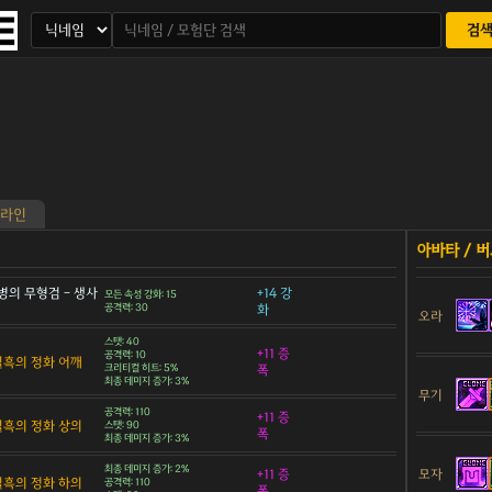
검
라인
병의 무형검 - 생사
+14 강
모든 속성 강화: 15
공격력: 30
화
오라
스탯: 40
+11 증
공격력: 10
 칠흑의 정화 어깨
크리티컬 히트: 5%
폭
최종 데미지 증가: 3%
무기
공격력: 110
+11 증
 칠흑의 정화 상의
스탯: 90
폭
최종 데미지 증가: 3%
최종 데미지 증가: 2%
모자
+11 증
 칠흑의 정화 하의
공격력: 110
폭