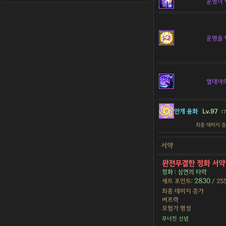
운명이 담
운명을 
열대야
안개 융화
Lv.97
17
최종 데미지 
서약
완전무결한 정화 서
정화 : 심연의 타락
2830
세트 포인트:
/ 25
최종 데미지 증가
버프력
모험가 명성
무너진 신념