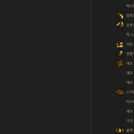
백스
암흑
승천
퀵 
처단
연환
섀도
섀도
섀도
스카
리스
섀도
다크
블랙