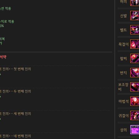
하의
 옵션 적용
신발
수치로 적용
5%
벨트
 회복
가
목걸이
 서약
팔찌
 진의> - 첫 번째 진의
반지
%
보조장
비
 진의> - 두 번째 진의
%
마법석
 진의> - 세 번째 진의
귀걸이
%
상의
 진의> - 네 번째 진의