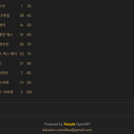
스트
1
35
 크루얼
38
45
데이
14
50
큘릿 데스
31
60
레이션
26
70
스 엑스 레이
23
75
드
21
80
쉬먼트
7
85
스타테
13
95
스 이라에
5
100
Powered by
Neople
OpenAPI
delusion.camellias@gmail.com