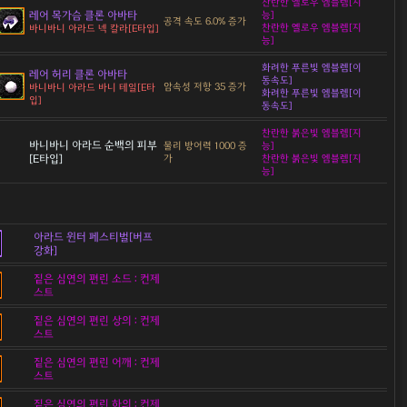
찬란한 옐로우 엠블렘[지
레어 목가슴 클론 아바타
능]
공격 속도 6.0% 증가
찬란한 옐로우 엠블렘[지
바니바니 아라드 넥 칼라[E타입]
능]
화려한 푸른빛 엠블렘[이
레어 허리 클론 아바타
동속도]
암속성 저항 35 증가
바니바니 아라드 바니 테일[E타
화려한 푸른빛 엠블렘[이
입]
동속도]
찬란한 붉은빛 엠블렘[지
바니바니 아라드 순백의 피부
물리 방어력 1000 증
능]
[E타입]
가
찬란한 붉은빛 엠블렘[지
능]
아라드 윈터 페스티벌[버프
강화]
짙은 심연의 편린 소드 : 컨제
스트
짙은 심연의 편린 상의 : 컨제
스트
짙은 심연의 편린 어깨 : 컨제
스트
짙은 심연의 편린 하의 : 컨제