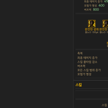
4
최종 데미지 증가
400
모험가 명성
800
버프력
완전한 광휘
완전한
튠Lv3 · 195pt
튠Lv3 · 
튠
축복
최종 데미지 증가
스킬 쿨타임 감소
버프력
모든 스킬 범위 증가
모험가 명성
스킬