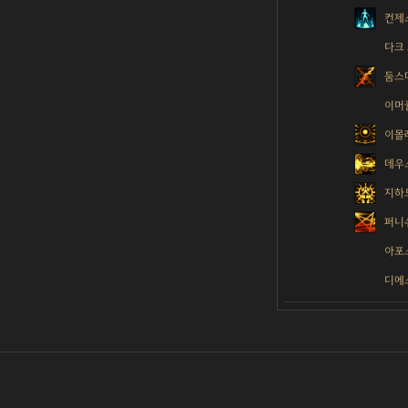
컨제
다크
둠스
이머
이몰
데우
지하
퍼니
아포
디에