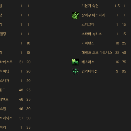
텝
1
1
기본기 숙련
115
1
참
1
1
방어구 마스터리
1
1
검
1
1
스티그마
1
15
스탠딩
1
1
스파타 녹티스
1
15
1
10
가이던스
10
25
격
1
15
헤럴드 오브 다크니스
25
48
 하베스트
51
20
베스퍼스
16
75
 하이딩
1
20
인카네이션
9
95
 스내쳐
1
20
폴드
48
25
레인트
46
25
 스윕
46
30
 트레이서
31
30
 미러
1
35