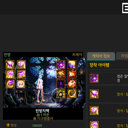
민방
프레이
타임
캐릭터 정보
검은 질
경
>
잠식 :
잠식 :
민방치맥
@ㅏ마존
眞 다크템플러
명성
잠식 :
126205