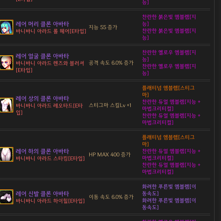
능]
찬란한 붉은빛 엠블렘[지
레어 머리 클론 아바타
능]
지능 55 증가
찬란한 붉은빛 엠블렘[지
바니바니 아라드 롤 헤어[E타입]
능]
찬란한 옐로우 엠블렘[지
레어 얼굴 클론 아바타
능]
공격 속도 6.0% 증가
바니바니 아라드 렌즈와 블러셔
찬란한 옐로우 엠블렘[지
[E타입]
능]
플래티넘 엠블렘[스티그
마]
레어 상의 클론 아바타
찬란한 듀얼 엠블렘[지능 +
스티그마 스킬Lv +1
바니바니 아라드 레오타드[E타
마법크리티컬]
입]
찬란한 듀얼 엠블렘[지능 +
마법크리티컬]
플래티넘 엠블렘[스티그
마]
레어 하의 클론 아바타
찬란한 듀얼 엠블렘[지능 +
HP MAX 400 증가
마법크리티컬]
바니바니 아라드 스타킹[E타입]
찬란한 듀얼 엠블렘[지능 +
마법크리티컬]
화려한 푸른빛 엠블렘[이
레어 신발 클론 아바타
동속도]
이동 속도 6.0% 증가
화려한 푸른빛 엠블렘[이
바니바니 아라드 하이힐[E타입]
동속도]