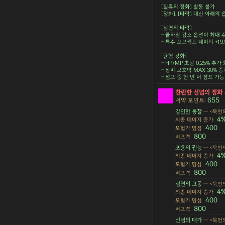
[칠흑의 정화] 발동 불가
[정화], [타락] 대신 아래의
[심연의 타락]
- 쿨타임 감소 옵션이 최대 
- 특수 오브젝트 데미지 +19.
[균형 강화]
- HP/MP 초당 0.25% 추가
- 장비 보호막 MAX 30% 증
- 점프 중 한 번 더 점프 가능
찬란한 신념의 정화
655
서약 포인트:
강인한 통찰
— <묵언의
4
최종 데미지 증가
400
모험가 명성
800
버프력
포용의 권능
— <묵언의
4
최종 데미지 증가
400
모험가 명성
800
버프력
심연의 고동
— <묵언의
4
최종 데미지 증가
400
모험가 명성
800
버프력
신념의 대가
— <묵언의