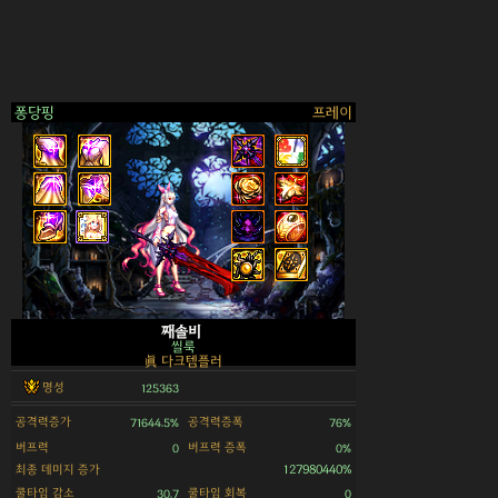
퐁당핑
프레이
>
째솔비
씰룩
眞 다크템플러
명성
125363
공격력증가
공격력증폭
71644.5%
76%
버프력
버프력 증폭
0
0%
최종 데미지 증가
127980440%
쿨타임 감소
쿨타임 회복
30.7
0