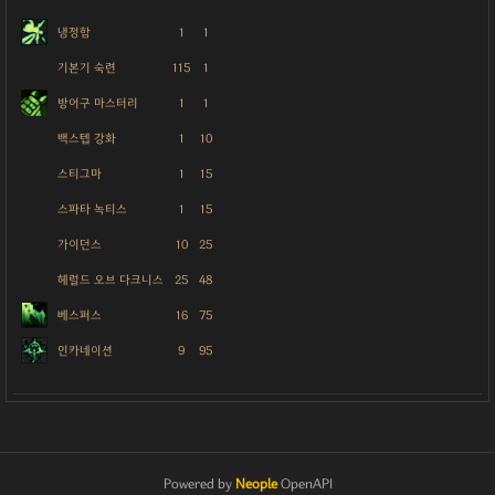
냉정함
1
1
기본기 숙련
115
1
방어구 마스터리
1
1
백스텝 강화
1
10
스티그마
1
15
스파타 녹티스
1
15
가이던스
10
25
헤럴드 오브 다크니스
25
48
베스퍼스
16
75
인카네이션
9
95
Powered by
Neople
OpenAPI