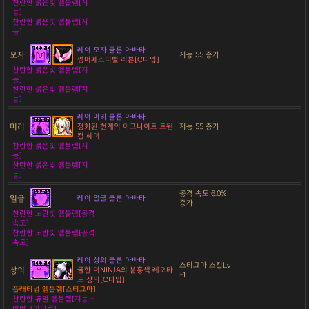
찬란한 붉은빛 엠블렘[지
능]
찬란한 붉은빛 엠블렘[지
능]
레어 모자 클론 아바타
모자
지능 55 증가
썸머페스티벌 리본[C타입]
찬란한 붉은빛 엠블렘[지
능]
찬란한 붉은빛 엠블렘[지
능]
레어 머리 클론 아바타
머리
정화된 천계의 아크나이트 트윈
지능 55 증가
컬 헤어
찬란한 붉은빛 엠블렘[지
능]
찬란한 붉은빛 엠블렘[지
능]
공격 속도 6.0%
얼굴
레어 얼굴 클론 아바타
증가
찬란한 노란빛 엠블렘[공격
속도]
찬란한 노란빛 엠블렘[공격
속도]
레어 상의 클론 아바타
스티그마 스킬Lv
상의
쿨한 여NINJA의 분홍색 레오타
+1
드 상의[C타입]
플래티넘 엠블렘[스티그마]
찬란한 듀얼 엠블렘[지능 +
마법크리티컬]