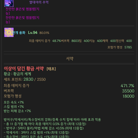
열대야의 추억
찬란한 붉은빛 엠블렘[지
능]
찬란한 붉은빛 엠블렘[지
능]
Lv.94
안개 융화
80.01%
최종 데미지 증가
48.7%
버프력
8603
힘
400
지능
400
체력
400
정신력
400
모험가 명성
5785
서약
이상이 담긴 황금 서약
[태초]
황금 : 황금의 세계
2830
세트 포인트:
/ 2550
최종 데미지 증가
471.7%
버프력
35500
모험가 명성
18000
모든 속도 +7%
스킬 범위 +7%
받는 피해 감소 +7%
방어구/악세서리/특수장비의 강화/증폭 수치 합에 따라 아래 효과 적용
- 총 11 증가할 때 마다 최종 데미지 0.5% 증가 (최대 12중첩)
- 방어구 : 5마다 물리/마법 피해 감소 +0.5% (최대 12중첩)
- 악세서리 : 3마다 스킬 범위 +1% (최대 12중첩)
- 특수장비 : 3마다 모든 속도 +1% (최대 12중첩)