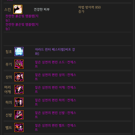
마법 방어력 850
스킨
건강한 피부
증가
찬란한 붉은빛 엠블렘[지
능]
찬란한 붉은빛 엠블렘[지
능]
아라드 윈터 페스티벌[버프 강
칭호
화]
짙은 심연의 편린 소드 : 컨제스
무기
트
짙은 심연의 편린 상의 : 컨제스
상의
트
머리
짙은 심연의 편린 어깨 : 컨제스
어깨
트
짙은 심연의 편린 하의 : 컨제스
하의
트
짙은 심연의 편린 신발 : 컨제스
신발
트
짙은 심연의 편린 벨트 : 컨제스
벨트
트