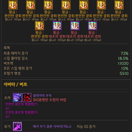
황금 :
황금 :
황금 :
황금 :
황금 :
황금 :
황금 :
완전한 광휘
완전한 광휘
완전한 광휘
완전한 광휘
완전한 광휘
완전한 광휘
완전한 광휘
튠Lv3 · 195pt
튠Lv3 · 195pt
튠Lv3 · 195pt
튠Lv3 · 195pt
튠Lv3 · 195pt
튠Lv3 · 195pt
튠Lv3 · 195pt
황금 :
황금 :
황금 :
황금 :
완전한 광휘
태초의 광휘
태초의 광휘
태초의 광휘
튠Lv3 · 195pt
튠Lv0 · 205pt
튠Lv0 · 205pt
튠Lv0 · 205pt
축복
최종 데미지 증가
73%
스킬 쿨타임 감소
18.5%
버프력
11020
모든 스킬 범위 증가
15%
모험가 명성
5510
열대야의 추억
오라
[M]용맹한 초원의 바람
찬란한 붉은빛 엠블렘[지
능]
찬란한 붉은빛 엠블렘[지
능]
무기
지능 55 증가
레어 무기 클론 아바타[75Lv]