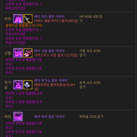
찬란한 듀얼 엠블렘[지능 +
마법크리티컬]
레어 하의 클론 아바타
HP MAX 400 증
하의
아라드 해변 비키니 팬츠[A타입]
가
플래티넘 엠블렘[스티그마]
찬란한 듀얼 엠블렘[지능 +
마법크리티컬]
찬란한 듀얼 엠블렘[지능 +
마법크리티컬]
레어 신발 클론 아바타
이동 속도 6.0%
신발
크리스마스 리본 펌프스[C타입]
증가
찬란한 푸른빛 엠블렘[이동
속도]
찬란한 푸른빛 엠블렘[이동
속도]
레어 목가슴 클론 아바타
목가
공격 속도 6.0%
해변의연인 플라워목걸이[A타
슴
증가
입]
찬란한 노란빛 엠블렘[공격
속도]
찬란한 노란빛 엠블렘[공격
속도]
허리
레어 허리 클론 아바타
회피율 5.5% 증가
찬란한 푸른빛 엠블렘[이동
속도]
찬란한 푸른빛 엠블렘[이동
속도]