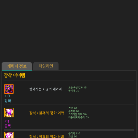
타임라인
캐릭터 정보
모든 속성 강화: 15
찢어지는 비명의 메아리
공격력: 30
+13
강화
스탯: 40
공격력: 10
잠식 : 칠흑의 정화 어깨
크리티컬 히트: 5%
최종 데미지 증가: 3%
+11
증폭
공격력: 110
잠식 : 칠흑의 정화 상의
스탯: 90