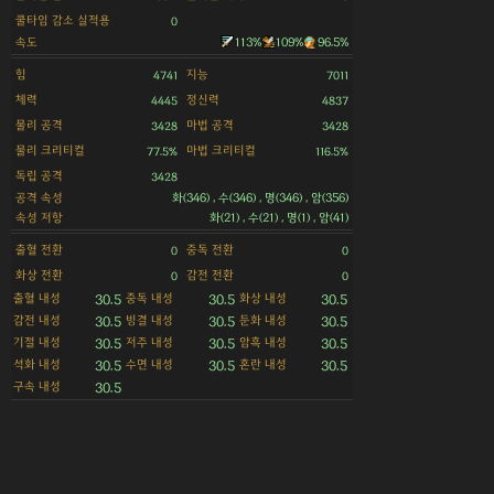
쿨타임 감소 실적용
0
속도
113%
109%
96.5%
힘
지능
4741
7011
체력
정신력
4445
4837
물리 공격
마법 공격
3428
3428
물리 크리티컬
마법 크리티컬
77.5%
116.5%
독립 공격
3428
공격 속성
화(346) , 수(346) , 명(346) , 암(356)
속성 저항
화(21) , 수(21) , 명(1) , 암(41)
출혈 전환
중독 전환
0
0
화상 전환
감전 전환
0
0
출혈 내성
중독 내성
화상 내성
30.5
30.5
30.5
감전 내성
빙결 내성
둔화 내성
30.5
30.5
30.5
기절 내성
저주 내성
암흑 내성
30.5
30.5
30.5
석화 내성
수면 내성
혼란 내성
30.5
30.5
30.5
구속 내성
30.5