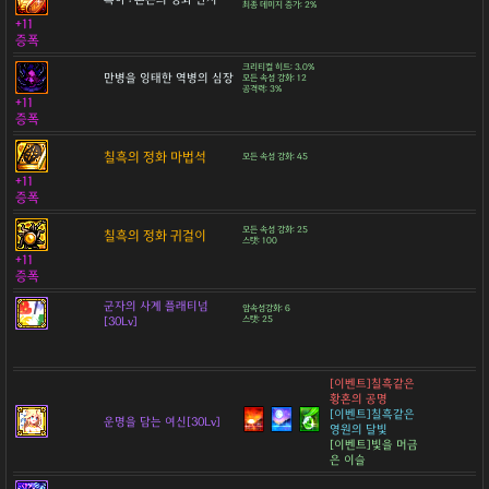
최종 데미지 증가: 2%
+11
증폭
크리티컬 히트: 3.0%
만병을 잉태한 역병의 심장
모든 속성 강화: 12
공격력: 3%
+11
증폭
칠흑의 정화 마법석
모든 속성 강화: 45
+11
증폭
모든 속성 강화: 25
칠흑의 정화 귀걸이
스탯: 100
+11
증폭
군자의 사계 플래티넘
암속성강화: 6
[30Lv]
스탯: 25
[이벤트]칠흑같은
황혼의 공명
[이벤트]칠흑같은
운명을 담는 여신[30Lv]
영원의 달빛
[이벤트]빛을 머금
은 이슬