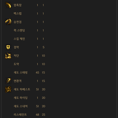
암흑참
1
1
백스텝
1
1
승천검
1
1
퀵 스탠딩
1
1
스킬 체인
1
1
검막
1
5
처단
1
10
도약
1
10
섀도 스태빙
45
15
연환격
1
15
섀도 하베스트
51
20
섀도 하이딩
1
20
섀도 스내쳐
51
20
리스레인트
48
25