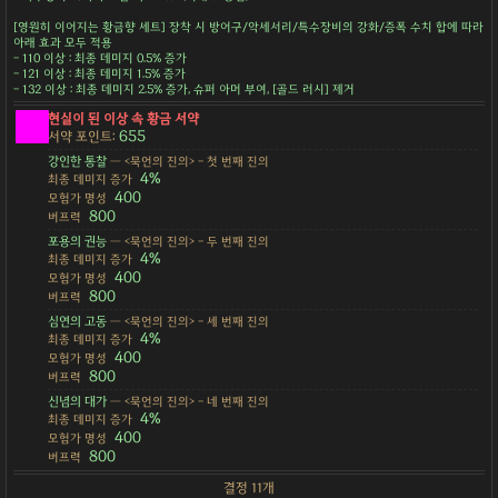
[영원히 이어지는 황금향 세트] 장착 시 방어구/악세서리/특수장비의 강화/증폭 수치 합에 따라
아래 효과 모두 적용
- 110 이상 : 최종 데미지 0.5% 증가
- 121 이상 : 최종 데미지 1.5% 증가
- 132 이상 : 최종 데미지 2.5% 증가, 슈퍼 아머 부여, [골드 러시] 제거
현실이 된 이상 속 황금 서약
655
서약 포인트:
강인한 통찰
— <묵언의 진의> - 첫 번째 진의
4%
최종 데미지 증가
400
모험가 명성
800
버프력
포용의 권능
— <묵언의 진의> - 두 번째 진의
4%
최종 데미지 증가
400
모험가 명성
800
버프력
심연의 고동
— <묵언의 진의> - 세 번째 진의
4%
최종 데미지 증가
400
모험가 명성
800
버프력
신념의 대가
— <묵언의 진의> - 네 번째 진의
4%
최종 데미지 증가
400
모험가 명성
800
버프력
결정 11개