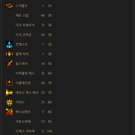
스카폴드
1
25
섀도 스윕
46
30
다크 트레이서
31
30
다크 코히즌
43
35
컨제스트
1
35
블랙 미러
1
35
둠스데이
14
50
이머큘릿 데스
31
60
이몰레이션
26
70
데우스 엑스 레이
23
75
지하드
21
80
퍼니쉬먼트
7
85
아포스타테
13
95
디에스 이라에
5
100