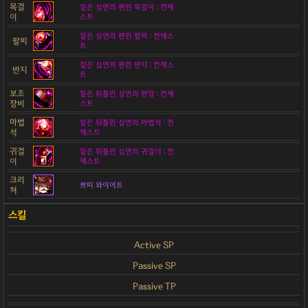
목걸
짙은 심연의 편린 목걸이 : 컨제
이
스트
짙은 심연의 편린 팔찌 : 컨제스
팔찌
트
짙은 심연의 편린 반지 : 컨제스
반지
트
보조
짙은 뒤틀린 심연의 완장 : 컨제
장비
스트
마법
짙은 뒤틀린 심연의 마법석 : 컨
석
제스트
귀걸
짙은 뒤틀린 심연의 귀걸이 : 컨
이
제스트
크리
쁘띠 와이어트
쳐
Active SP
Passive SP
Passive TP