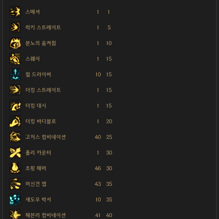
스매셔
1
1
럭키 스트레이트
1
5
분노의 움켜쥠
1
10
스웨이
1
15
윌 드라이버
10
15
더킹 스트레이트
1
15
더킹 대시
1
15
더킹 바디블로
1
20
고저스 컴비네이션
40
25
홀리 카운터
1
30
초핑 해머
46
30
머신건 잽
43
35
섀도우 박서
10
35
헤븐리 컴비네이션
41
40