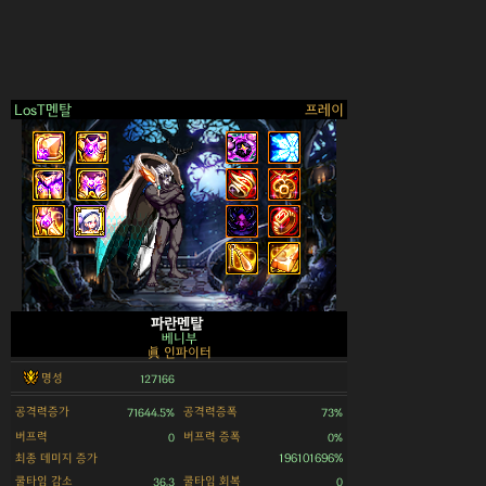
LosT멘탈
프레이
>
파란멘탈
베니부
眞 인파이터
명성
127166
공격력증가
공격력증폭
71644.5%
73%
버프력
버프력 증폭
0
0%
최종 데미지 증가
196101696%
쿨타임 감소
쿨타임 회복
36.3
0