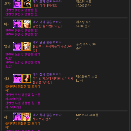
레어 모자 클론 아바타
캐스팅 속도
모자
네오 다이나케이프
14.0% 증가
찬란한 붉은빛 엠블렘[힘]
찬란한 붉은빛 엠블렘[힘]
레어 머리 클론 아바타
캐스팅 속도
머리
날렵한 울프컷[C타입]
14.0% 증가
찬란한 붉은빛 엠블렘[힘]
찬란한 붉은빛 엠블렘[힘]
레어 얼굴 클론 아바타
공격 속도 6.0%
얼굴
올림푸스 포세이돈의 수염[A타
증가
입]
찬란한 노란빛 엠블렘[공격
속도]
찬란한 노란빛 엠블렘[공격
속도]
레어 상의 클론 아바타
데스블로우 스킬
상의
워터밤 페스타 레터링 스티커와
Lv +1
물방울[A타입]
플래티넘 엠블렘[윌 드라이
버]
찬란한 듀얼 엠블렘[힘 + 물
리크리티컬]
찬란한 듀얼 엠블렘[힘 + 물
리크리티컬]
레어 하의 클론 아바타
MP MAX 400 증
하의
체리보이 팬츠
가
플래티넘 엠블렘[윌 드라이
버]