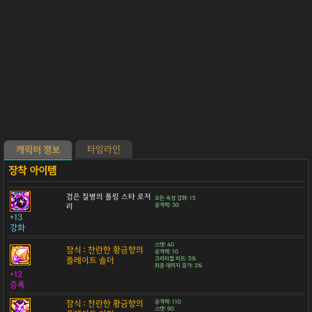
타임라인
캐릭터 정보
검은 질병의 폴링 스타 로저
모든 속성 강화: 15
리
공격력: 30
+13
강화
스탯: 40
잠식 : 찬란한 황금향의
공격력: 10
플레이트 숄더
크리티컬 히트: 5%
최종 데미지 증가: 3%
+12
증폭
잠식 : 찬란한 황금향의
공격력: 110
스탯: 90