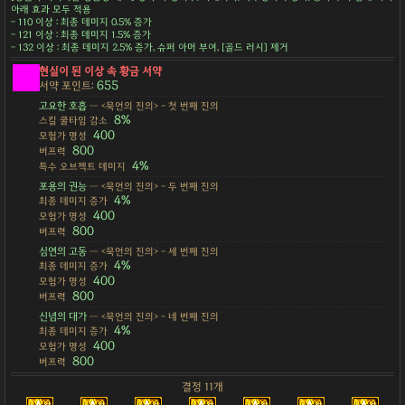
아래 효과 모두 적용
- 110 이상 : 최종 데미지 0.5% 증가
- 121 이상 : 최종 데미지 1.5% 증가
- 132 이상 : 최종 데미지 2.5% 증가, 슈퍼 아머 부여, [골드 러시] 제거
현실이 된 이상 속 황금 서약
655
서약 포인트:
고요한 호흡
— <묵언의 진의> - 첫 번째 진의
8%
스킬 쿨타임 감소
400
모험가 명성
800
버프력
4%
특수 오브젝트 데미지
포용의 권능
— <묵언의 진의> - 두 번째 진의
4%
최종 데미지 증가
400
모험가 명성
800
버프력
심연의 고동
— <묵언의 진의> - 세 번째 진의
4%
최종 데미지 증가
400
모험가 명성
800
버프력
신념의 대가
— <묵언의 진의> - 네 번째 진의
4%
최종 데미지 증가
400
모험가 명성
800
버프력
결정 11개