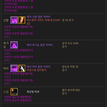
찬란한 듀얼 엠블렘[힘 + 물
리크리티컬]
찬란한 듀얼 엠블렘[힘 + 물
리크리티컬]
레어 신발 클론 아바타
신발
미드썸머 아라드 하체 문신[A타
힘 55 증가
입]
찬란한 푸른빛 엠블렘[이동
속도]
찬란한 푸른빛 엠블렘[이동
속도]
목가
공격 속도 6.0%
레어 목가슴 클론 아바타
슴
증가
찬란한 노란빛 엠블렘[공격
속도]
찬란한 노란빛 엠블렘[공격
속도]
레어 허리 클론 아바타
암속성 저항 35
허리
바캉스용 참다랑어
증가
찬란한 푸른빛 엠블렘[이동
속도]
찬란한 푸른빛 엠블렘[이동
속도]
물리 방어력 850
스킨
흑단빛 피부
증가
찬란한 붉은빛 엠블렘[힘]
찬란한 붉은빛 엠블렘[힘]