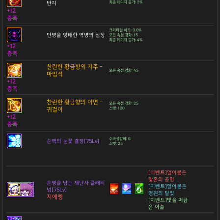
반지
최종 데미지 증가: 2%
+12
증폭
크리티컬 히트: 3.0%
만병을 잉태한 역병의 심장
모든 속성 강화: 15
최종 데미지 증가: 4%
+12
증폭
찬란한 황금향의 저주 -
모든 속성 강화: 45
마법석
+12
증폭
찬란한 황금향의 이면 -
모든 속성 강화: 25
귀걸이
스탯: 100
+12
증폭
수속성강화: 6
순백의 눈꽃 결정[75Lv]
스탯: 25
[이벤트]얼어붙은
황혼의 공명
운명을 담는 재단사 플래티
[이벤트]얼어붙은
넘[75Lv]
영원의 달빛
지에엥
[이벤트]빛을 머금
은 이슬