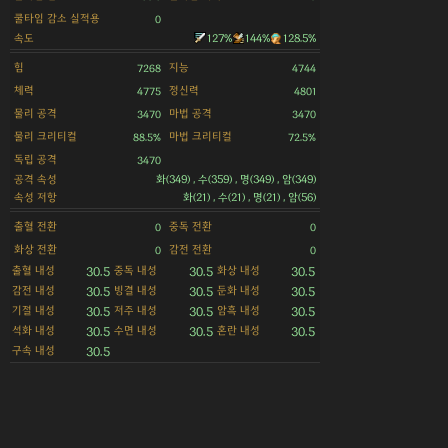
쿨타임 감소 실적용
0
속도
127%
144%
128.5%
힘
지능
7268
4744
체력
정신력
4775
4801
물리 공격
마법 공격
3470
3470
물리 크리티컬
마법 크리티컬
88.5%
72.5%
독립 공격
3470
공격 속성
화(349) , 수(359) , 명(349) , 암(349)
속성 저항
화(21) , 수(21) , 명(21) , 암(56)
출혈 전환
중독 전환
0
0
화상 전환
감전 전환
0
0
출혈 내성
중독 내성
화상 내성
30.5
30.5
30.5
감전 내성
빙결 내성
둔화 내성
30.5
30.5
30.5
기절 내성
저주 내성
암흑 내성
30.5
30.5
30.5
석화 내성
수면 내성
혼란 내성
30.5
30.5
30.5
구속 내성
30.5