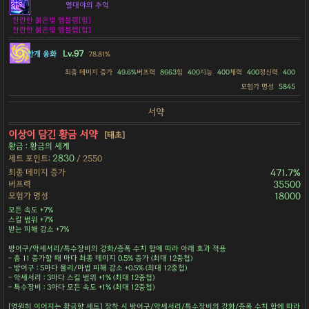
열대야의 추억
찬란한 붉은빛 엠블렘[힘]
찬란한 붉은빛 엠블렘[힘]
Lv.97
안개 융화
78.81%
최종 데미지 증가
49.6%
버프력
8663
힘
400
지능
400
체력
400
정신력
400
모험가 명성
5845
서약
이상이 담긴 황금 서약
[태초]
황금 : 황금의 세계
2830
세트 포인트:
/ 2550
최종 데미지 증가
471.7%
버프력
35500
모험가 명성
18000
모든 속도 +7%
스킬 범위 +7%
받는 피해 감소 +7%
방어구/악세서리/특수장비의 강화/증폭 수치 합에 따라 아래 효과 적용
- 총 11 증가할 때 마다 최종 데미지 0.5% 증가 (최대 12중첩)
- 방어구 : 5마다 물리/마법 피해 감소 +0.5% (최대 12중첩)
- 악세서리 : 3마다 스킬 범위 +1% (최대 12중첩)
- 특수장비 : 3마다 모든 속도 +1% (최대 12중첩)
[영원히 이어지는 황금향 세트] 장착 시 방어구/악세서리/특수장비의 강화/증폭 수치 합에 따라