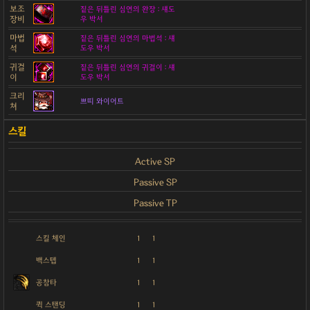
보조
짙은 뒤틀린 심연의 완장 : 섀도
장비
우 박서
마법
짙은 뒤틀린 심연의 마법석 : 섀
석
도우 박서
귀걸
짙은 뒤틀린 심연의 귀걸이 : 섀
이
도우 박서
크리
쁘띠 와이어트
쳐
Active SP
Passive SP
Passive TP
스킬 체인
1
1
백스텝
1
1
공참타
1
1
퀵 스탠딩
1
1