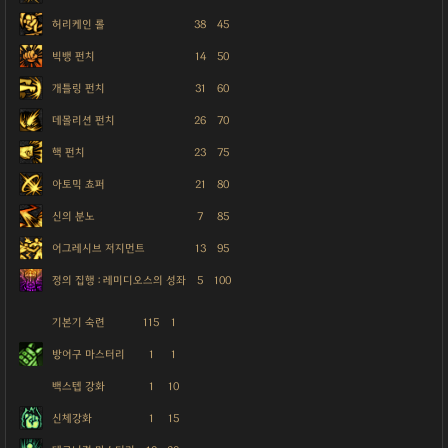
허리케인 롤
38
45
빅뱅 펀치
14
50
개틀링 펀치
31
60
데몰리션 펀치
26
70
핵 펀치
23
75
아토믹 쵸퍼
21
80
신의 분노
7
85
어그레시브 저지먼트
13
95
정의 집행 : 레미디오스의 성좌
5
100
기본기 숙련
115
1
방어구 마스터리
1
1
백스텝 강화
1
10
신체강화
1
15