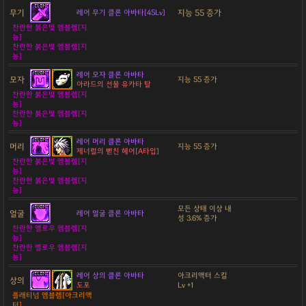
무기
지능 55 증가
레어 무기 클론 아바타[45Lv]
찬란한 붉은빛 엠블렘[지
능]
찬란한 붉은빛 엠블렘[지
능]
레어 모자 클론 아바타
모자
지능 55 증가
아라드의 선물 유카타 탈
찬란한 붉은빛 엠블렘[지
능]
찬란한 붉은빛 엠블렘[지
능]
레어 머리 클론 아바타
머리
지능 55 증가
제너럴의 뻗친 헤어[A타입]
찬란한 붉은빛 엠블렘[지
능]
찬란한 붉은빛 엠블렘[지
능]
모든 상태 이상 내
얼굴
레어 얼굴 클론 아바타
성 3.6% 증가
찬란한 옐로우 엠블렘[지
능]
찬란한 옐로우 엠블렘[지
능]
레어 상의 클론 아바타
아크리액터 스킬
상의
도포
Lv +1
플래티넘 엠블렘[아크리액
터]