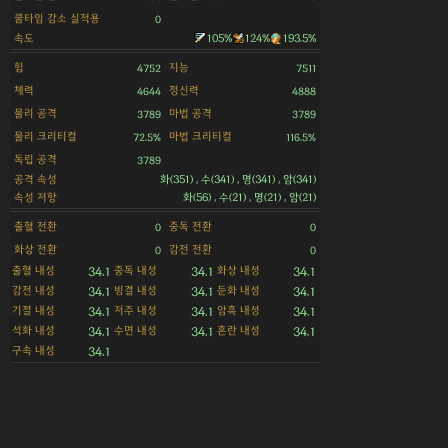
쿨타임 감소 실적용
0
속도
105%
124%
193.5%
힘
지능
4752
7511
체력
정신력
4644
4888
물리 공격
마법 공격
3789
3789
물리 크리티컬
마법 크리티컬
72.5%
116.5%
독립 공격
3789
공격 속성
화(351) , 수(341) , 명(341) , 암(341)
속성 저항
화(56) , 수(21) , 명(21) , 암(21)
출혈 전환
중독 전환
0
0
화상 전환
감전 전환
0
0
출혈 내성
중독 내성
화상 내성
34.1
34.1
34.1
감전 내성
빙결 내성
둔화 내성
34.1
34.1
34.1
기절 내성
저주 내성
암흑 내성
34.1
34.1
34.1
석화 내성
수면 내성
혼란 내성
34.1
34.1
34.1
구속 내성
34.1