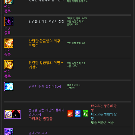
최종 데미지 증가: 2%
+12
증폭
크리티컬 히트: 3.0%
만병을 잉태한 역병의 심장
모든 속성 강화: 12
공격력: 3%
+13
증폭
찬란한 황금향의 저주 -
모든 속성 강화: 40
마법석
+12
증폭
찬란한 황금향의 이면 -
모든 속성 강화: 25
귀걸이
스탯: 100
+12
증폭
화속성강화: 6
순백의 눈꽃 결정[45Lv]
스탯: 25
타오르는 황혼의 공
운명을 담는 재단사 플래티
명
넘[45Lv]
타오르는 영원의 달
따라오는 발걸음
빛
빛을 머금은 이슬
열대야의 추억