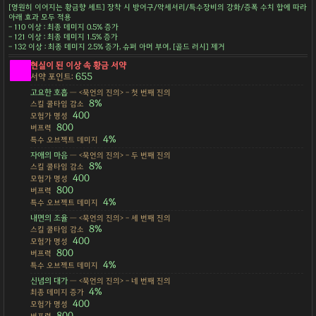
[영원히 이어지는 황금향 세트] 장착 시 방어구/악세서리/특수장비의 강화/증폭 수치 합에 따라
아래 효과 모두 적용
- 110 이상 : 최종 데미지 0.5% 증가
- 121 이상 : 최종 데미지 1.5% 증가
- 132 이상 : 최종 데미지 2.5% 증가, 슈퍼 아머 부여, [골드 러시] 제거
현실이 된 이상 속 황금 서약
655
서약 포인트:
고요한 호흡
— <묵언의 진의> - 첫 번째 진의
8%
스킬 쿨타임 감소
400
모험가 명성
800
버프력
4%
특수 오브젝트 데미지
자애의 마음
— <묵언의 진의> - 두 번째 진의
8%
스킬 쿨타임 감소
400
모험가 명성
800
버프력
4%
특수 오브젝트 데미지
내면의 조율
— <묵언의 진의> - 세 번째 진의
8%
스킬 쿨타임 감소
400
모험가 명성
800
버프력
4%
특수 오브젝트 데미지
신념의 대가
— <묵언의 진의> - 네 번째 진의
4%
최종 데미지 증가
400
모험가 명성
800