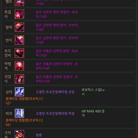
벨트
스(남)
목걸
짙은 심연의 편린 목걸이 : 로보
이
틱스(남)
짙은 심연의 편린 팔찌 : 로보틱
팔찌
스(남)
짙은 심연의 편린 반지 : 로보틱
반지
스(남)
보조
짙은 뒤틀린 심연의 완장 : 로보
장비
틱스(남)
마법
짙은 뒤틀린 심연의 마법석 : 로
석
보틱스(남)
귀걸
짙은 뒤틀린 심연의 귀걸이 : 로
이
보틱스(남)
로보틱스 스킬Lv
상의
고결한 프로즌임페리얼 상갑
+1
플래티넘 엠블렘[로보틱스]
(남)
HP MAX 400 증
하의
고결한 프로즌임페리얼 하갑
가
플래티넘 엠블렘[로보틱스]
(남)
크리
염룡
쳐