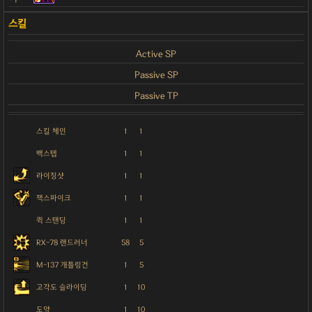
Active SP
Passive SP
Passive TP
스킬 체인
1
1
백스텝
1
1
라이징샷
1
1
잭스파이크
1
1
퀵 스탠딩
1
1
RX-78 랜드러너
58
5
M-137 개틀링건
1
5
고각도 슬라이딩
1
10
도약
1
10