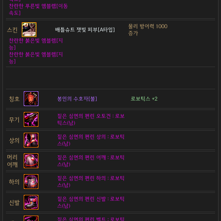
찬란한 푸른빛 엠블렘[이동
속도]
물리 방어력 1000
스킨
배틀슈트 잿빛 피부[A타입]
증가
찬란한 붉은빛 엠블렘[지
능]
찬란한 붉은빛 엠블렘[지
능]
칭호
봉인의 수호자[불]
로보틱스 +2
짙은 심연의 편린 오토건 : 로보
무기
틱스(남)
짙은 심연의 편린 상의 : 로보틱
상의
스(남)
머리
짙은 심연의 편린 어깨 : 로보틱
어깨
스(남)
짙은 심연의 편린 하의 : 로보틱
하의
스(남)
짙은 심연의 편린 신발 : 로보틱
신발
스(남)
짙은 심연의 편린 벨트 : 로보틱