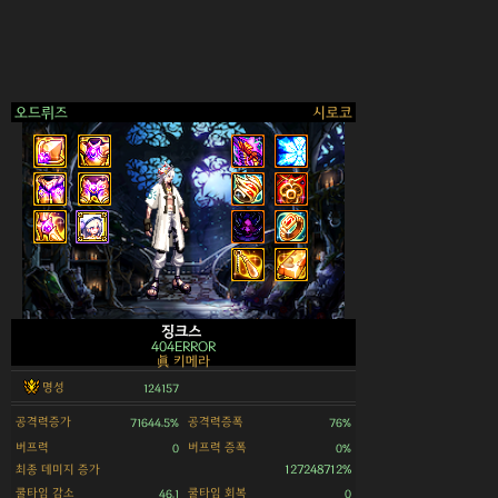
오드뤼즈
시로코
>
징크스
404ERROR
眞 키메라
명성
124157
공격력증가
공격력증폭
71644.5%
76%
버프력
버프력 증폭
0
0%
최종 데미지 증가
127248712%
쿨타임 감소
쿨타임 회복
46.1
0