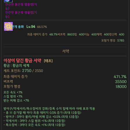
찬란한 붉은빛 엠블렘[지
능]
찬란한 붉은빛 엠블렘[지
능]
Lv.94
안개 융화
66.57%
최종 데미지 증가
48.7%
버프력
8603
힘
400
지능
400
체력
400
정신력
400
모험가 명성
5785
서약
이상이 담긴 황금 서약
[태초]
황금 : 황금의 세계
2750
세트 포인트:
/ 2550
최종 데미지 증가
471.7%
버프력
35500
모험가 명성
18000
모든 속도 +7%
스킬 범위 +7%
받는 피해 감소 +7%
방어구/악세서리/특수장비의 강화/증폭 수치 합에 따라 아래 효과 적용
- 총 11 증가할 때 마다 최종 데미지 0.5% 증가 (최대 12중첩)
- 방어구 : 5마다 물리/마법 피해 감소 +0.5% (최대 12중첩)
- 악세서리 : 3마다 스킬 범위 +1% (최대 12중첩)
- 특수장비 : 3마다 모든 속도 +1% (최대 12중첩)