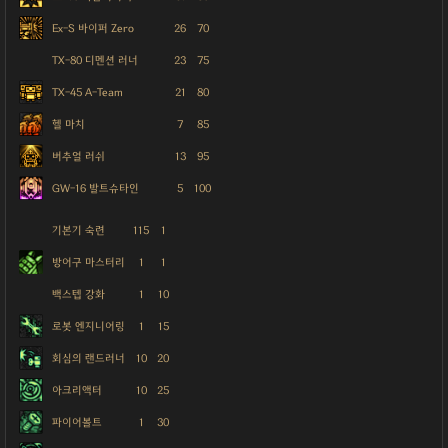
Ex-S 바이퍼 Zero
26
70
TX-80 디멘션 러너
23
75
TX-45 A-Team
21
80
헬 마치
7
85
버추얼 러쉬
13
95
GW-16 발트슈타인
5
100
기본기 숙련
115
1
방어구 마스터리
1
1
백스텝 강화
1
10
로봇 엔지니어링
1
15
회심의 랜드러너
10
20
아크리액터
10
25
파이어볼트
1
30