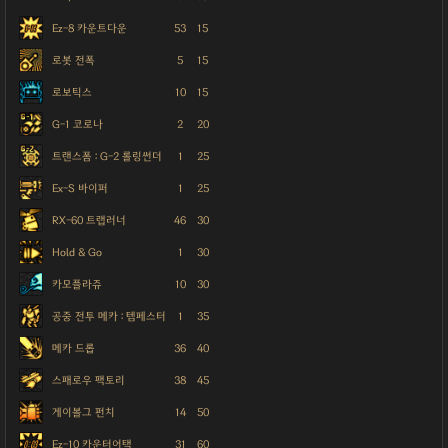
Ez-8 카운트다운
53
15
로봇 전폭
5
15
로보틱스
10
15
G-1 코로나
2
20
트랜스폼 : G-2 롤링썬더
1
25
Ex-S 바이퍼
1
25
RX-60 트랩러너
46
30
Hold & Go
1
30
카모플라쥬
10
30
공중 전투 메카 : 템페스터
1
35
메카 드롭
36
40
스패로우 팩토리
38
45
게이볼그 펀치
14
50
Ez-10 카운터어택
31
60