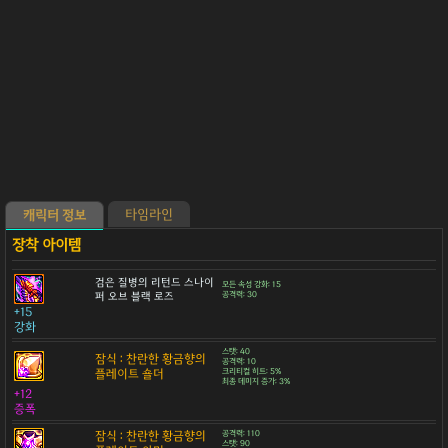
타임라인
캐릭터 정보
검은 질병의 리턴드 스나이
모든 속성 강화: 15
퍼 오브 블랙 로즈
공격력: 30
+15
강화
스탯: 40
잠식 : 찬란한 황금향의
공격력: 10
플레이트 숄더
크리티컬 히트: 5%
최종 데미지 증가: 3%
+12
증폭
잠식 : 찬란한 황금향의
공격력: 110
스탯: 90