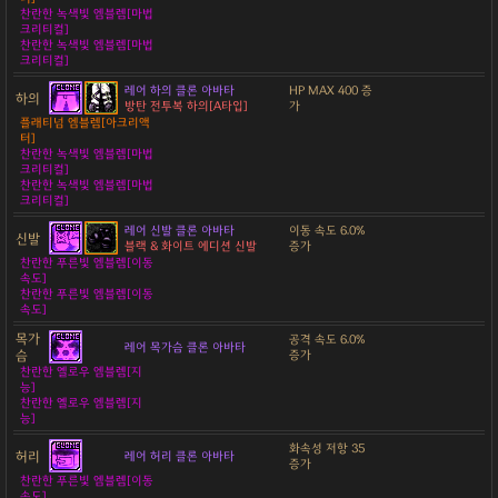
찬란한 녹색빛 엠블렘[마법
크리티컬]
찬란한 녹색빛 엠블렘[마법
크리티컬]
레어 하의 클론 아바타
HP MAX 400 증
하의
방탄 전투복 하의[A타입]
가
플래티넘 엠블렘[아크리액
터]
찬란한 녹색빛 엠블렘[마법
크리티컬]
찬란한 녹색빛 엠블렘[마법
크리티컬]
레어 신발 클론 아바타
이동 속도 6.0%
신발
블랙 & 화이트 에디션 신발
증가
찬란한 푸른빛 엠블렘[이동
속도]
찬란한 푸른빛 엠블렘[이동
속도]
목가
공격 속도 6.0%
레어 목가슴 클론 아바타
슴
증가
찬란한 옐로우 엠블렘[지
능]
찬란한 옐로우 엠블렘[지
능]
화속성 저항 35
허리
레어 허리 클론 아바타
증가
찬란한 푸른빛 엠블렘[이동
속도]