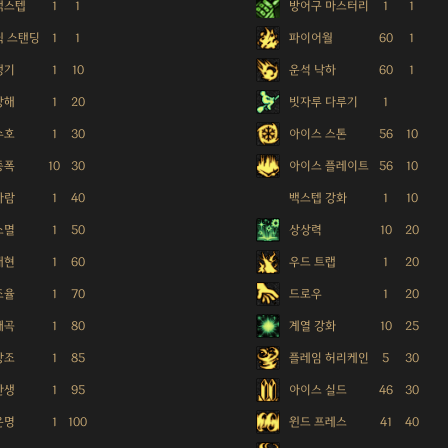
백스텝
1
1
방어구 마스터리
1
1
퀵 스탠딩
1
1
파이어월
60
1
냉기
1
10
운석 낙하
60
1
방해
1
20
빗자루 다루기
1
수호
1
30
아이스 스톤
56
10
증폭
10
30
아이스 플레이트
56
10
바람
1
40
백스텝 강화
1
10
소멸
1
50
상상력
10
20
재현
1
60
우드 트랩
1
20
조율
1
70
드로우
1
20
왜곡
1
80
계열 강화
10
25
창조
1
85
플레임 허리케인
5
30
탄생
1
95
아이스 실드
46
30
운명
1
100
윈드 프레스
41
40