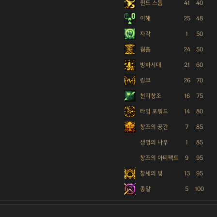
윈드 스톰
41
40
이해
25
48
자각
1
50
웜홀
24
50
빙하시대
21
60
링크
26
70
천지창조
16
75
타임 포워드
14
80
창조의 공간
7
85
생명의 나무
1
85
창조의 아티팩트
9
95
창세의 빛
13
95
종말
5
100