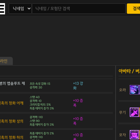
검
라인
병의 앱솔루트 제
+13 강
모든 속성 강화: 15
공격력: 30
화
오라
스탯: 40
+10 증
공격력: 10
 칠흑의 정화 어깨
크리티컬 히트: 5%
폭
최종 데미지 증가: 3%
무기
공격력: 110
+10 증
 칠흑의 정화 상의
스탯: 90
폭
최종 데미지 증가: 3%
최종 데미지 증가: 2%
모자
+10 증
 칠흑의 정화 하의
공격력: 110
폭