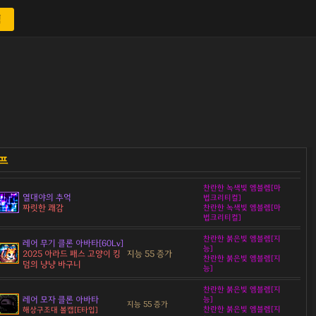
색
찬란한 녹색빛 엠블렘[마
열대야의 추억
법크리티컬]
짜릿한 쾌감
찬란한 녹색빛 엠블렘[마
법크리티컬]
찬란한 붉은빛 엠블렘[지
레어 무기 클론 아바타[60Lv]
능]
2025 아라드 패스 고양이 킹
지능 55 증가
찬란한 붉은빛 엠블렘[지
덤의 냥냥 바구니
능]
찬란한 붉은빛 엠블렘[지
레어 모자 클론 아바타
능]
지능 55 증가
찬란한 붉은빛 엠블렘[지
해상구조대 볼캡[E타입]