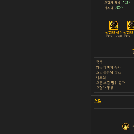
400
모험가 명성
800
버프력
완전한 광휘
완전한
튠Lv3 · 195pt
튠Lv3 · 
튠
축복
최종 데미지 증가
스킬 쿨타임 감소
버프력
모든 스킬 범위 증가
모험가 명성