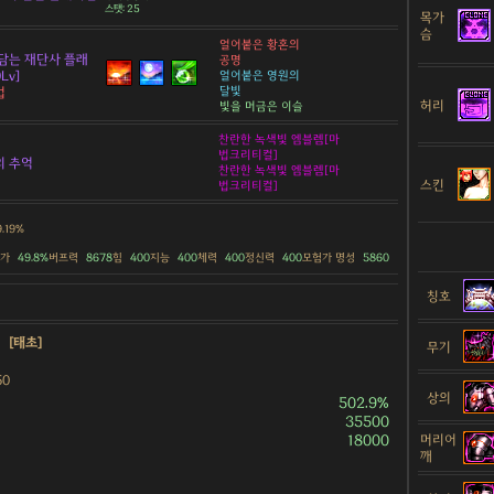
스탯: 25
목가
슴
얼어붙은 황혼의
담는 재단사 플래
공명
Lv]
얼어붙은 영원의
달빛
법
허리
빛을 머금은 이슬
찬란한 녹색빛 엠블렘[마
법크리티컬]
의 추억
찬란한 녹색빛 엠블렘[마
스킨
법크리티컬]
9.19%
증가
49.8%
버프력
8678
힘
400
지능
400
체력
400
정신력
400
모험가 명성
5860
칭호
약
[태초]
무기
50
상의
502.9%
35500
18000
머리어
깨