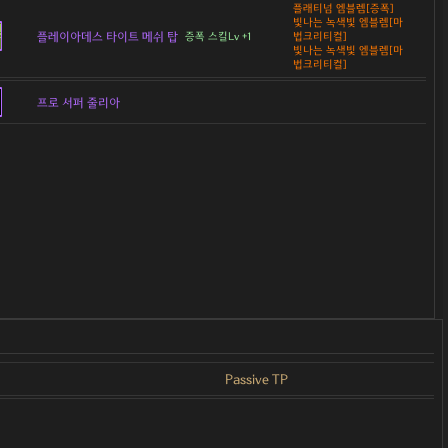
플래티넘 엠블렘[증폭]
빛나는 녹색빛 엠블렘[마
플레이아데스 타이트 메쉬 탑
증폭 스킬Lv +1
법크리티컬]
빛나는 녹색빛 엠블렘[마
법크리티컬]
프로 서퍼 줄리아
Passive TP