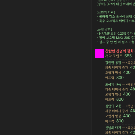
[정화], [타락] 대신 아래의
[심연의 타락]
- 쿨타임 감소 옵션이 최대 
- 특수 오브젝트 데미지 +19.
[균형 강화]
- HP/MP 초당 0.25% 추가
- 장비 보호막 MAX 30% 증
- 점프 중 한 번 더 점프 가능
찬란한 신념의 정화
655
서약 포인트:
강인한 통찰
— <묵언의
4
최종 데미지 증가
400
모험가 명성
800
버프력
포용의 권능
— <묵언의
4
최종 데미지 증가
400
모험가 명성
800
버프력
심연의 고동
— <묵언의
4
최종 데미지 증가
400
모험가 명성
800
버프력
신념의 대가
— <묵언의
4
최종 데미지 증가