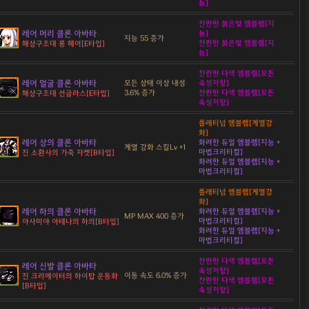
능]
찬란한 붉은빛 엠블렘[지
레어 머리 클론 아바타
능]
지능 55 증가
찬란한 붉은빛 엠블렘[지
해상구조대 롱 헤어[E타입]
능]
찬란한 다색 엠블렘[모든
레어 얼굴 클론 아바타
모든 상태 이상 내성
속성저항]
3.6% 증가
찬란한 다색 엠블렘[모든
해상구조대 선글라스[E타입]
속성저항]
플래티넘 엠블렘[계열강
화]
레어 상의 클론 아바타
화려한 듀얼 엠블렘[지능 +
계열 강화 스킬Lv +1
마법크리티컬]
진 소환사의 가죽 자켓[B타입]
화려한 듀얼 엠블렘[지능 +
마법크리티컬]
플래티넘 엠블렘[계열강
화]
레어 하의 클론 아바타
화려한 듀얼 엠블렘[지능 +
MP MAX 400 증가
마법크리티컬]
아사미야 아테나의 하의[B타입]
화려한 듀얼 엠블렘[지능 +
마법크리티컬]
찬란한 다색 엠블렘[모든
레어 신발 클론 아바타
속성저항]
이동 속도 6.0% 증가
진 크리에이터의 하이탑 운동화
찬란한 다색 엠블렘[모든
[B타입]
속성저항]