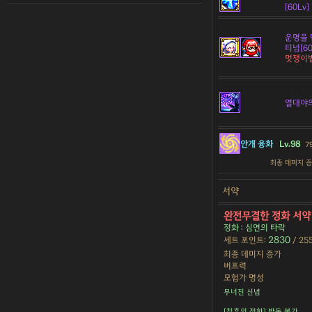
[60Lv]
운명을 
티넘[60
멋쟁이
열대야
안개 융화
Lv.98
7
최종 데미지 
서약
완전무결한 정화 서
정화 : 심연의 타락
2830
세트 포인트:
/ 25
최종 데미지 증가
버프력
모험가 명성
무너진 신념
[칠흑의 정화] 발동 불가