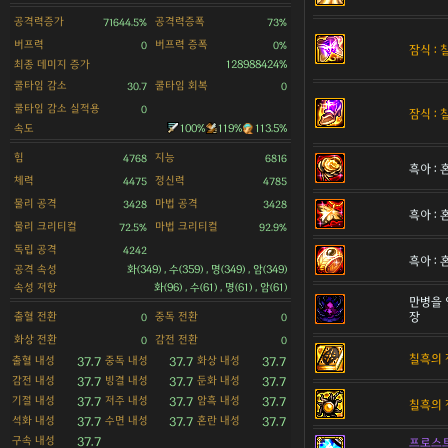
공격력증가
공격력증폭
71644.5%
73%
버프력
버프력 증폭
0
0%
잠식 :
최종 데미지 증가
128988424%
쿨타임 감소
쿨타임 회복
30.7
0
쿨타임 감소 실적용
0
잠식 :
속도
100%
119%
113.5%
힘
지능
4768
6816
흑아 :
체력
정신력
4475
4785
물리 공격
마법 공격
3428
3428
흑아 :
물리 크리티컬
마법 크리티컬
72.5%
92.9%
독립 공격
4242
흑아 :
공격 속성
화(349) , 수(359) , 명(349) , 암(349)
속성 저항
화(96) , 수(61) , 명(61) , 암(61)
만병을 
출혈 전환
중독 전환
장
0
0
화상 전환
감전 전환
0
0
칠흑의 
출혈 내성
중독 내성
화상 내성
37.7
37.7
37.7
감전 내성
빙결 내성
둔화 내성
37.7
37.7
37.7
기절 내성
저주 내성
암흑 내성
37.7
37.7
37.7
칠흑의 
석화 내성
수면 내성
혼란 내성
37.7
37.7
37.7
구속 내성
37.7
프로스