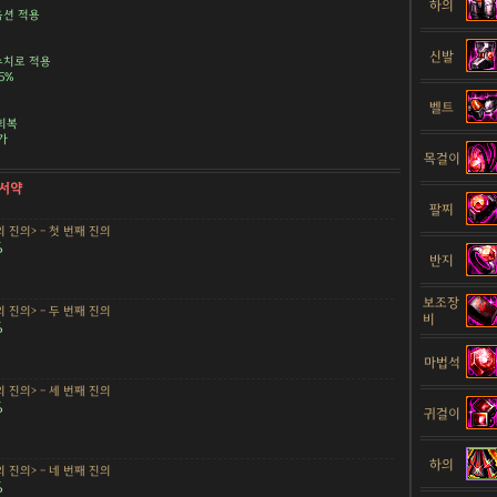
하의
 옵션 적용
신발
수치로 적용
5%
벨트
 회복
가
목걸이
 서약
팔찌
 진의> - 첫 번째 진의
%
반지
보조장
 진의> - 두 번째 진의
비
%
마법석
 진의> - 세 번째 진의
%
귀걸이
하의
 진의> - 네 번째 진의
%