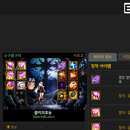
수구븜구리
시로코
타임
캐릭터 정보
검은 질
로
>
잠식 :
잠식 :
븝미의효능
Шatch&Learn
명성
잠식 :
-