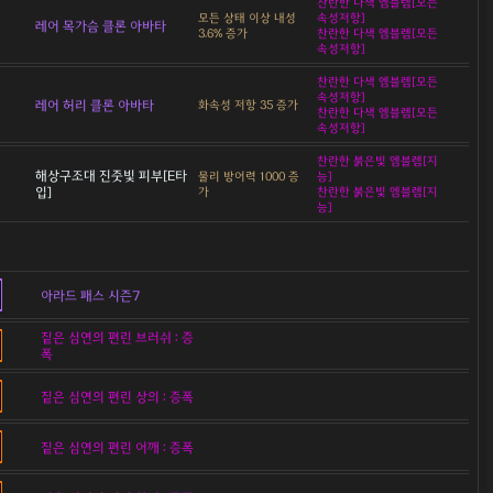
찬란한 다색 엠블렘[모든
모든 상태 이상 내성
속성저항]
레어 목가슴 클론 아바타
3.6% 증가
찬란한 다색 엠블렘[모든
속성저항]
찬란한 다색 엠블렘[모든
속성저항]
레어 허리 클론 아바타
화속성 저항 35 증가
찬란한 다색 엠블렘[모든
속성저항]
찬란한 붉은빛 엠블렘[지
해상구조대 진줏빛 피부[E타
물리 방어력 1000 증
능]
입]
가
찬란한 붉은빛 엠블렘[지
능]
아라드 패스 시즌7
짙은 심연의 편린 브러쉬 : 증
폭
짙은 심연의 편린 상의 : 증폭
짙은 심연의 편린 어깨 : 증폭