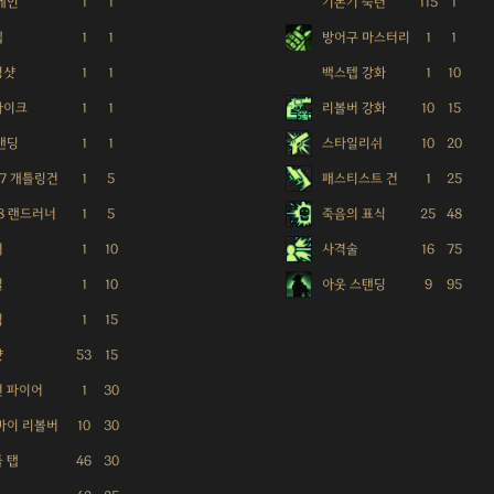
체인
1
1
기본기 숙련
115
1
텝
1
1
방어구 마스터리
1
1
징샷
1
1
백스텝 강화
1
10
파이크
1
1
리볼버 강화
10
15
탠딩
1
1
스타일리쉬
10
20
37 개틀링건
1
5
패스티스트 건
1
25
78 랜드러너
1
5
죽음의 표식
25
48
셔
1
10
사격술
16
75
밀
1
10
아웃 스탠딩
9
95
킥
1
15
샷
53
15
 파이어
1
30
바이 리볼버
10
30
 탭
46
30