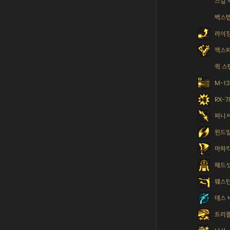
스킬 
백스
라이
잭스
퀵 스
M-1
RX-
퍼니
윈드
마하
헤드
웨스턴
데스 
트리플