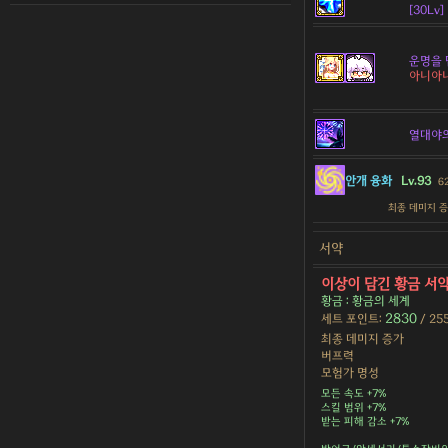
[30Lv]
운명을 
아니아
열대야
안개 융화
Lv.93
6
최종 데미지 
서약
이상이 담긴 황금 서
황금 : 황금의 세계
2830
세트 포인트:
/ 25
최종 데미지 증가
버프력
모험가 명성
모든 속도 +7%
스킬 범위 +7%
받는 피해 감소 +7%