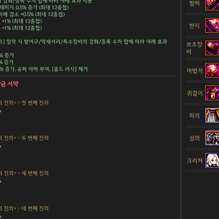
강화/증폭 수치 합에 따라 아래 효과 적용
팔찌
데미지 0.5% 증가 (최대 12중첩)
해 감소 +0.5% (최대 12중첩)
+1% (최대 12중첩)
반지
+1% (최대 12중첩)
트] 장착 시 방어구/악세서리/특수장비의 강화/증폭 수치 합에 따라 아래 효과
보조장
비
5% 증가
5% 증가
.5% 증가, 슈퍼 아머 부여, [골드 러시] 제거
마법석
황금 서약
귀걸이
 진의> - 첫 번째 진의
%
하의
상의
 진의> - 두 번째 진의
%
크리쳐
 진의> - 세 번째 진의
%
 진의> - 네 번째 진의
%