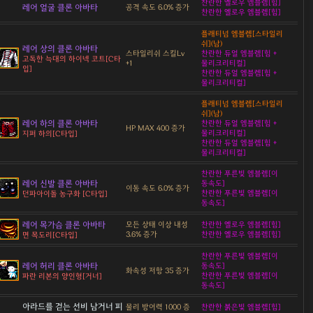
찬란한 옐로우 엠블렘[힘]
레어 얼굴 클론 아바타
공격 속도 6.0% 증가
찬란한 옐로우 엠블렘[힘]
플래티넘 엠블렘[스타일리
쉬](남)
레어 상의 클론 아바타
스타일리쉬 스킬Lv
찬란한 듀얼 엠블렘[힘 +
고독한 늑대의 하이넥 코트[C타
+1
물리크리티컬]
입]
찬란한 듀얼 엠블렘[힘 +
물리크리티컬]
플래티넘 엠블렘[스타일리
쉬](남)
레어 하의 클론 아바타
찬란한 듀얼 엠블렘[힘 +
HP MAX 400 증가
물리크리티컬]
지퍼 하의[C타입]
찬란한 듀얼 엠블렘[힘 +
물리크리티컬]
찬란한 푸른빛 엠블렘[이
레어 신발 클론 아바타
동속도]
이동 속도 6.0% 증가
찬란한 푸른빛 엠블렘[이
던파아이돌 농구화 [C타입]
동속도]
레어 목가슴 클론 아바타
모든 상태 이상 내성
찬란한 옐로우 엠블렘[힘]
3.6% 증가
찬란한 옐로우 엠블렘[힘]
면 목도리[C타입]
찬란한 푸른빛 엠블렘[이
레어 허리 클론 아바타
동속도]
화속성 저항 35 증가
찬란한 푸른빛 엠블렘[이
파란 리본의 양인형[거너]
동속도]
아라드를 걷는 선비 남거너 피
물리 방어력 1000 증
찬란한 붉은빛 엠블렘[힘]