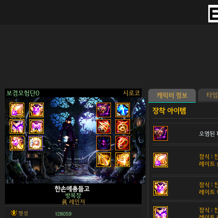
보겸모험단0
시로코
타임
캐릭터 정보
오염된 
>
잠식 :
레이트 
잠식 :
한손에춍들고
레이트 
방목장
眞 레인저
잠식 :
명성
128059
레이트