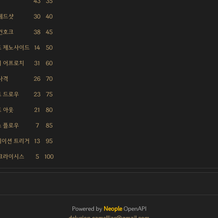
43
35
헤드샷
30
40
건호크
38
45
드 제노사이드
14
50
리 어프로치
31
60
사격
26
70
 드로우
23
75
 아웃
21
80
 플로우
7
85
레이션 트리거
13
95
 크라이시스
5
100
Powered by
Neople
OpenAPI
delusion.camellias@gmail.com