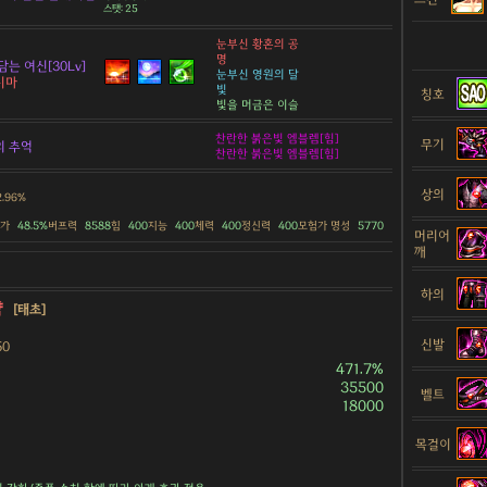
스탯: 25
눈부신 황혼의 공
명
담는 여신[30Lv]
눈부신 영원의 달
니마
빛
칭호
빛을 머금은 이슬
찬란한 붉은빛 엠블렘[힘]
무기
의 추억
찬란한 붉은빛 엠블렘[힘]
상의
2.96%
증가
48.5%
버프력
8588
힘
400
지능
400
체력
400
정신력
400
모험가 명성
5770
머리어
깨
하의
약
[태초]
신발
50
471.7%
35500
벨트
18000
목걸이