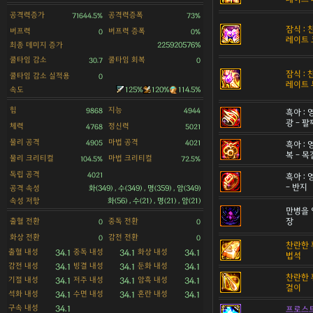
공격력증가
공격력증폭
71644.5%
73%
잠식 :
버프력
버프력 증폭
0
0%
레이트 
최종 데미지 증가
225920576%
쿨타임 감소
쿨타임 회복
30.7
0
잠식 :
쿨타임 감소 실적용
0
레이트 
속도
125%
120%
114.5%
힘
지능
9868
4944
흑아 :
광 - 팔
체력
정신력
4768
5021
물리 공격
마법 공격
4905
4021
흑아 :
복 - 
물리 크리티컬
마법 크리티컬
104.5%
72.5%
독립 공격
4021
흑아 :
- 반지
공격 속성
화(349) , 수(349) , 명(359) , 암(349)
속성 저항
화(56) , 수(21) , 명(21) , 암(21)
만병을 
출혈 전환
중독 전환
장
0
0
화상 전환
감전 전환
0
0
찬란한 
출혈 내성
중독 내성
화상 내성
34.1
34.1
34.1
법석
감전 내성
빙결 내성
둔화 내성
34.1
34.1
34.1
찬란한 
기절 내성
저주 내성
암흑 내성
34.1
34.1
34.1
걸이
석화 내성
수면 내성
혼란 내성
34.1
34.1
34.1
구속 내성
34.1
프로스