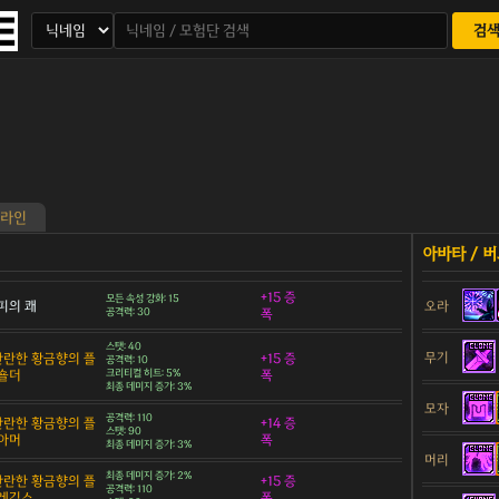
검
라인
+15 증
모든 속성 강화: 15
피의 쾌
오라
공격력: 30
폭
스탯: 40
무기
 찬란한 황금향의 플
+15 증
공격력: 10
숄더
크리티컬 히트: 5%
폭
최종 데미지 증가: 3%
모자
공격력: 110
 찬란한 황금향의 플
+14 증
스탯: 90
아머
폭
최종 데미지 증가: 3%
머리
최종 데미지 증가: 2%
 찬란한 황금향의 플
+15 증
공격력: 110
 레깅스
폭