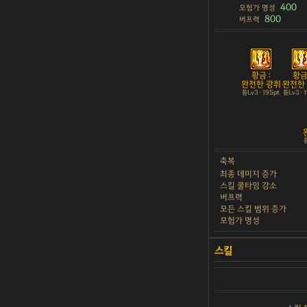
400
모험가 명성
800
버프력
황금 :
황금 
완전한 광휘
완전한
튠Lv3 · 195pt
튠Lv3 · 
튠
축복
최종 데미지 증가
스킬 쿨타임 감소
버프력
모든 스킬 범위 증가
모험가 명성