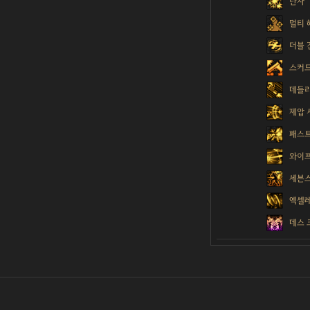
난사
멀티 
더블 
스커
데들
제압 
패스트
와이프
세븐스
엑셀
데스