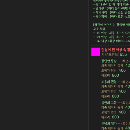
방어구/악세서리/특수장비의 
- 총 11 증가할 때 마다 최종 
- 방어구 : 5마다 물리/마법 피
- 악세서리 : 3마다 스킬 범위 
- 특수장비 : 3마다 모든 속도 
[영원히 이어지는 황금향 세
모두 적용
- 110 이상 : 최종 데미지 0.
- 121 이상 : 최종 데미지 1.
- 132 이상 : 최종 데미지 2
현실이 된 이상 속 
655
서약 포인트:
강인한 통찰
— <묵언의
4
최종 데미지 증가
400
모험가 명성
800
버프력
포용의 권능
— <묵언의
4
최종 데미지 증가
400
모험가 명성
800
버프력
심연의 고동
— <묵언의
4
최종 데미지 증가
400
모험가 명성
800
버프력
신념의 대가
— <묵언의
4
최종 데미지 증가