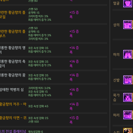
스탯: 90
얼굴
스탯: 50
 찬란한 황금향의 플
+15 증
공격력: 15
코일
크리티컬 히트: 3%
폭
최종 데미지 증가: 3%
상의
스탯: 50
 찬란한 황금향의 플
+15 증
공격력: 15
부츠
최종 데미지 증가: 3%
폭
크리티컬 히트: 3%
 영롱한 황금향의 영
+14 증
모든 속성 강화: 35
찌
최종 데미지 증가: 2%
폭
하의
 영롱한 황금향의 축
+14 증
모든 속성 강화: 35
목걸이
최종 데미지 증가: 2%
폭
 영롱한 황금향의 꿈
+14 증
모든 속성 강화: 35
최종 데미지 증가: 2%
폭
신발
크리티컬 히트: 3.0%
잉태한 역병의 심
+14 증
모든 속성 강화: 15
폭
목가
최종 데미지 증가: 4%
슴
황금향의 저주 - 마
+14 증
모든 속성 강화: 45
폭
허리
황금향의 이면 - 귀
+15 증
모든 속성 강화: 25
스탯: 100
폭
트의 전설 플래티넘
명속성강화: 6
스킨