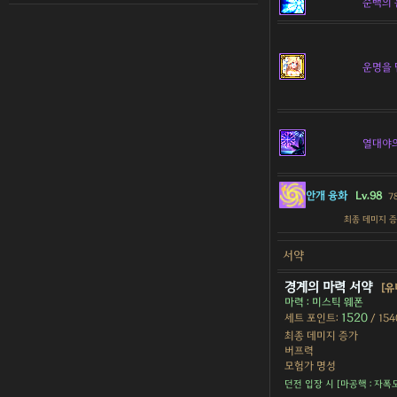
순백의 
운명을 
열대야
안개 융화
Lv.98
7
최종 데미지 
서약
경계의 마력 서약
[유
마력 : 미스틱 웨폰
1520
세트 포인트:
/ 154
최종 데미지 증가
버프력
모험가 명성
던전 입장 시 [마공핵 : 자폭