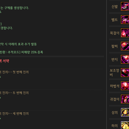
신발
는 구체를 생성합니다.
%
벨트
]
변경합니다.
목걸이
장착 시 아래의 효과 추가 발동
팔찌
공 탄환 : 추적모드] 피해량 25% 증폭
반지
력 서약
보조장
 진의> - 첫 번째 진의
비
%
마법석
 진의> - 두 번째 진의
%
귀걸이
상의
 진의> - 세 번째 진의
%
하의