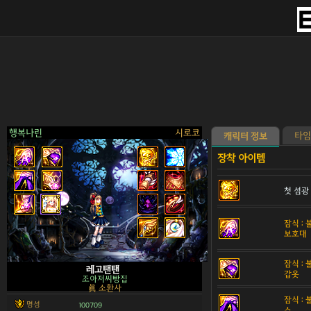
행복나린
시로코
타임
캐릭터 정보
첫 섬광
>
잠식 :
보호대
잠식 :
레고탠탠
갑옷
조아저씨빵집
眞 소환사
잠식 :
명성
100709
스