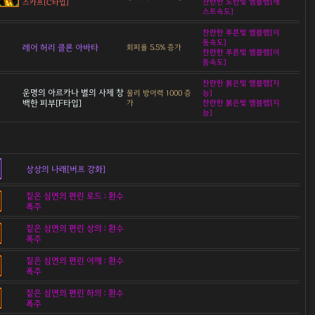
찬란한 노란빛 엠블렘[캐
스카프[C타입]
스트속도]
찬란한 푸른빛 엠블렘[이
동속도]
레어 허리 클론 아바타
회피율 5.5% 증가
찬란한 푸른빛 엠블렘[이
동속도]
찬란한 붉은빛 엠블렘[지
운명의 아르카나 별의 사제 창
물리 방어력 1000 증
능]
백한 피부[F타입]
가
찬란한 붉은빛 엠블렘[지
능]
상상의 나래[버프 강화]
짙은 심연의 편린 로드 : 환수
폭주
짙은 심연의 편린 상의 : 환수
폭주
짙은 심연의 편린 어깨 : 환수
폭주
짙은 심연의 편린 하의 : 환수
폭주