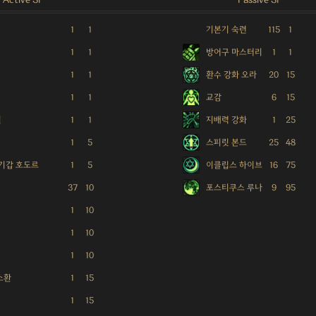
1
1
기본기 숙련
115
1
1
1
방어구 마스터리
1
1
1
1
환수 강화 오라
20
15
1
1
교감
6
15
일
1
1
지배력 강화
1
25
1
5
스피릿 본드
25
48
 기갑 호도르
1
5
이클립스 하이브
16
75
37
10
포스티쿠스 루나
9
95
1
10
1
10
1
10
소환
1
15
1
15