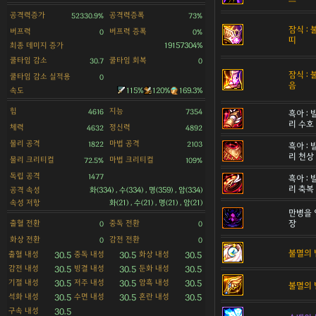
공격력증가
공격력증폭
52330.9%
73%
잠식 :
버프력
버프력 증폭
0
0%
띠
최종 데미지 증가
19157304%
쿨타임 감소
쿨타임 회복
30.7
0
잠식 :
쿨타임 감소 실적용
0
음
속도
115%
120%
169.3%
힘
지능
4616
7354
흑아 :
리 수호
체력
정신력
4632
4892
물리 공격
마법 공격
1822
2103
흑아 :
리 천상
물리 크리티컬
마법 크리티컬
72.5%
109%
독립 공격
1477
흑아 :
리 축복
공격 속성
화(334) , 수(334) , 명(359) , 암(334)
속성 저항
화(21) , 수(21) , 명(21) , 암(21)
만병을 
출혈 전환
중독 전환
장
0
0
화상 전환
감전 전환
0
0
불멸의 
출혈 내성
중독 내성
화상 내성
30.5
30.5
30.5
감전 내성
빙결 내성
둔화 내성
30.5
30.5
30.5
기절 내성
저주 내성
암흑 내성
30.5
30.5
30.5
불멸의 
석화 내성
수면 내성
혼란 내성
30.5
30.5
30.5
구속 내성
30.5