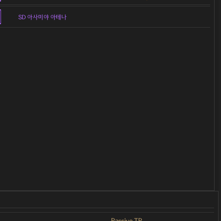
SD 아사미야 아테나
Passive TP