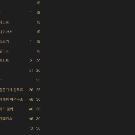
1
15
라
1
15
 아도르
1
15
 나이아스
1
15
 스토커
1
15
 위스프
1
15
 프리트
2
20
51
20
!
1
25
 검은기사 산도르
26
25
 마계화 아우쿠소
46
30
 데드 멀커
46
30
 아퀘리스
46
30
10
30