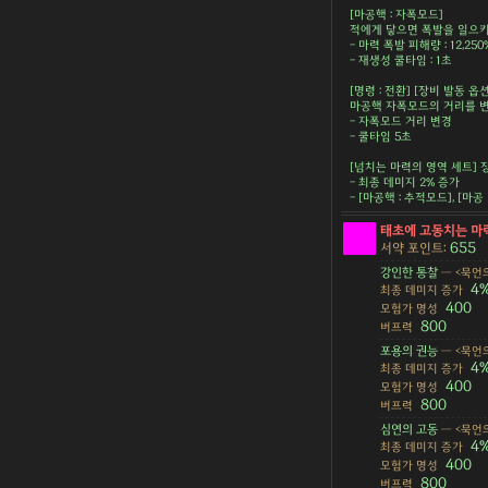
[마공핵 : 자폭모드]
적에게 닿으면 폭발을 일으키
- 마력 폭발 피해량 : 12,250
- 재생성 쿨타임 : 1초
[명령 : 전환] [장비 발동 옵션
마공핵 자폭모드의 거리를 
- 자폭모드 거리 변경
- 쿨타임 5초
[넘치는 마력의 영역 세트] 
- 최종 데미지 2% 증가
- [마공핵 : 추적모드], [마
태초에 고동치는 마
655
서약 포인트:
강인한 통찰
— <묵언의
4
최종 데미지 증가
400
모험가 명성
800
버프력
포용의 권능
— <묵언의
4
최종 데미지 증가
400
모험가 명성
800
버프력
심연의 고동
— <묵언의
4
최종 데미지 증가
400
모험가 명성
800
버프력