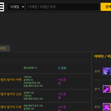
검
라인
0 강화
명속성강화: 15
오라
스탯: 40
 불멸의 발키리 어깨
+12 증
공격력: 10
크리티컬 히트: 5%
폭
최종 데미지 증가: 3%
무기
공격력: 110
 불멸의 발키리 신성
+12 증
스탯: 90
폭
최종 데미지 증가: 3%
최종 데미지 증가: 2%
모자
 불멸의 발키리 드레
+12 증
공격력: 110
폭