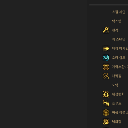
스킬 체인
백스텝
천격
퀵 스탠딩
매직 미사
오라 실드
계약소환 :
채찍질
도약
위상변화
플루토
하급 정령 
낙화장