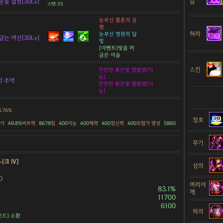
눈꽃 결정[30Lv]
슴
스탯: 25
눈부신 황혼의 공
명
허리
눈부신 영원의 달
담는 여신[30Lv]
빛
[이벤트]빛을 머
금은 이슬
스킨
찬란한 붉은빛 엠블렘[지
능]
의 추억
찬란한 붉은빛 엠블렘[지
능]
8.76%
칭호
증가
49.8%
버프력
8678
힘
400
지능
400
체력
400
정신력
400
모험가 명성
5860
무기
니크 Ⅳ]
상의
0
머리어
83.1%
깨
11700
6100
하의
모드] 소환