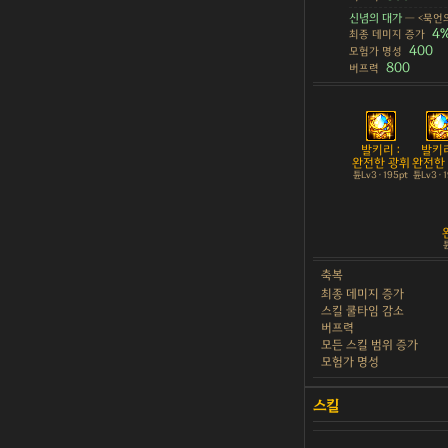
신념의 대가
— <묵언의
4
최종 데미지 증가
400
모험가 명성
800
버프력
발키리 :
발키리
완전한 광휘
완전한
튠Lv3 · 195pt
튠Lv3 · 
튠
축복
최종 데미지 증가
스킬 쿨타임 감소
버프력
모든 스킬 범위 증가
모험가 명성