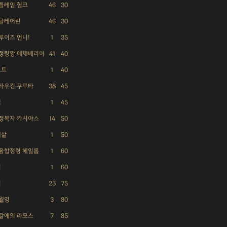
 플레임 헐크
46
30
 글레어린
46
30
 루이즈 언니!
1
35
 정령왕 에체베리아
41
40
포트
1
40
 타우킹 쿠루타
38
45
척
1
45
 정복자 카시야스
14
50
귀살
1
50
 융합정령 헤일롬
1
60
리
1
60
틱
23
75
 월영
3
80
 갈애의 라모스
7
85