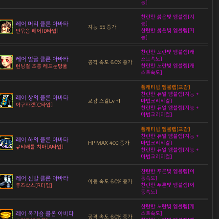
능]
찬란한 붉은빛 엠블렘[지
레어 머리 클론 아바타
능]
지능 55 증가
찬란한 붉은빛 엠블렘[지
반묶음 헤어[D타입]
능]
찬란한 노란빛 엠블렘[캐
레어 얼굴 클론 아바타
스트속도]
공격 속도 6.0% 증가
찬란한 노란빛 엠블렘[캐
런닝걸 초롱 레드눈망울
스트속도]
플래티넘 엠블렘[교감]
찬란한 듀얼 엠블렘[지능 +
레어 상의 클론 아바타
교감 스킬Lv +1
마법크리티컬]
야구자켓[C타입]
찬란한 듀얼 엠블렘[지능 +
마법크리티컬]
플래티넘 엠블렘[교감]
찬란한 듀얼 엠블렘[지능 +
레어 하의 클론 아바타
HP MAX 400 증가
마법크리티컬]
큐티배틀 치마[A타입]
찬란한 듀얼 엠블렘[지능 +
마법크리티컬]
찬란한 푸른빛 엠블렘[이
레어 신발 클론 아바타
동속도]
이동 속도 6.0% 증가
찬란한 푸른빛 엠블렘[이
루즈삭스[B타입]
동속도]
찬란한 노란빛 엠블렘[캐
레어 목가슴 클론 아바타
스트속도]
공격 속도 6.0% 증가