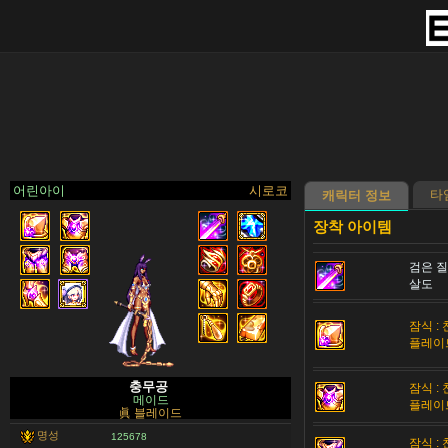
어린아이
시로코
타
캐릭터 정보
검은 
>
살도
잠식 :
플레이
충무공
잠식 :
메이드
플레이
眞 블레이드
명성
125678
잠식 :