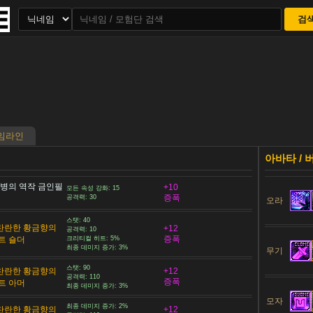
검
임라인
질병의 역작 금인필
+10
모든 속성 강화: 15
증폭
공격력: 30
오라
스탯: 40
 찬란한 황금향의
+12
공격력: 10
증폭
트 숄더
크리티컬 히트: 5%
최종 데미지 증가: 3%
무기
스탯: 90
 찬란한 황금향의
+12
공격력: 110
증폭
트 아머
최종 데미지 증가: 3%
모자
최종 데미지 증가: 2%
 찬란한 황금향의
+12