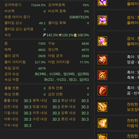
플레이
공격력증가
공격력증폭
71104.5%
76%
버프력
버프력 증폭
0
0%
최종 데미지 증가
158087312%
잠식 :
플레이
쿨타임 감소
쿨타임 회복
46.1
0
쿨타임 감소 실적용
0
속도
142.2%
120.2%
100.5%
잠식 :
힘
지능
플레이
7355
4836
체력
정신력
4842
4870
물리 공격
마법 공격
2828
2828
흑아 :
물리 크리티컬
마법 크리티컬
영광 -
117.5%
77.5%
독립 공격
4679
흑아 :
공격 속성
화(346) , 수(346) , 명(346) , 암(356)
축복 -
속성 저항
화(21) , 수(21) , 명(1) , 암(41)
흑아 :
출혈 전환
중독 전환
0
0
꿈 - 반
화상 전환
감전 전환
0
0
출혈 내성
중독 내성
화상 내성
30.3
30.3
30.3
찬란한 
감전 내성
빙결 내성
둔화 내성
30.3
30.3
30.3
보조장
기절 내성
저주 내성
암흑 내성
30.3
30.3
30.3
석화 내성
수면 내성
혼란 내성
30.3
30.3
30.3
찬란한 
구속 내성
30.3
마법석
찬란한 