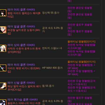
[힘]
찬란한 붉은빛 엠블렘
레어 머리 클론 아바타
[힘]
정신력 55 증가
왕립 아라드 엘레강스 헤어[B
찬란한 붉은빛 엠블렘
타입]
[힘]
찬란한 옐로우 엠블렘
레어 얼굴 클론 아바타
공격 속도 6.0% 증
[힘]
여경찰 날카로운 눈동자 [A타
가
찬란한 옐로우 엠블렘
입]
[힘]
플래티넘 엠블렘[빈티지]
레어 상의 클론 아바타
찬란한 녹색빛 엠블렘[물
빈티지 스킬Lv +1
리크리티컬]
사막의 수호자 호루스의 흰색
찬란한 녹색빛 엠블렘[물
상의[A타입]
리크리티컬]
플래티넘 엠블렘[빈티지]
레어 하의 클론 아바타
찬란한 듀얼 엠블렘[힘 +
HP MAX 400 증가
아라드 해변 비키니 팬츠[A타
HP MAX]
찬란한 듀얼 엠블렘[힘 +
입]
HP MAX]
찬란한 듀얼 엠블렘[공격
레어 신발 클론 아바타
속도 + 이동속도]
힘 55 증가
해상 열차 바캉스 발찌와 페디
찬란한 듀얼 엠블렘[공격
큐어[C타입]
속도 + 이동속도]
찬란한 옐로우 엠블렘
레어 목가슴 클론 아바타
공격 속도 6.0% 증
[힘]
올림푸스 아테나의 여신 리본
가
찬란한 옐로우 엠블렘