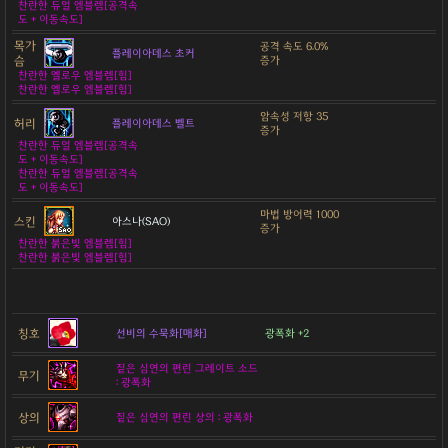
찬란한 듀얼 엠블렘[공격속
도 + 이동속도]
목가
공격 속도 6.0%
플레이아데스 초커
슴
증가
찬란한 옐로우 엠블렘[힘]
찬란한 옐로우 엠블렘[힘]
암속성 저항 35
허리
플레이아데스 벨트
증가
찬란한 듀얼 엠블렘[공격속
도 + 이동속도]
찬란한 듀얼 엠블렘[공격속
도 + 이동속도]
마법 방어력 1000
스킨
아스나(SAO)
증가
찬란한 붉은빛 엠블렘[힘]
찬란한 붉은빛 엠블렘[힘]
칭호
선비의 수묵화[매화]
광폭화 +2
짙은 심연의 편린 그레이트 소드
무기
: 광폭화
상의
짙은 심연의 편린 상의 : 광폭화