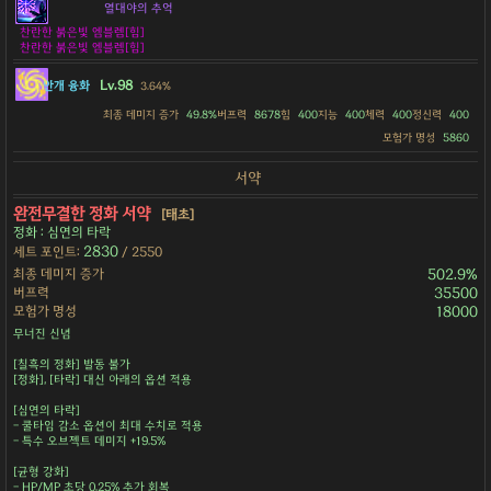
열대야의 추억
찬란한 붉은빛 엠블렘[힘]
찬란한 붉은빛 엠블렘[힘]
Lv.98
안개 융화
3.64%
최종 데미지 증가
49.8%
버프력
8678
힘
400
지능
400
체력
400
정신력
400
모험가 명성
5860
서약
완전무결한 정화 서약
[태초]
정화 : 심연의 타락
2830
세트 포인트:
/ 2550
최종 데미지 증가
502.9%
버프력
35500
모험가 명성
18000
무너진 신념
[칠흑의 정화] 발동 불가
[정화], [타락] 대신 아래의 옵션 적용
[심연의 타락]
- 쿨타임 감소 옵션이 최대 수치로 적용
- 특수 오브젝트 데미지 +19.5%
[균형 강화]
- HP/MP 초당 0.25% 추가 회복