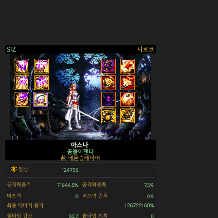
SIZ
시로코
>
아스나
곰돌이팬티
眞 데몬슬레이어
명성
124795
공격력증가
공격력증폭
71644.5%
73%
버프력
버프력 증폭
0
0%
최종 데미지 증가
126722160%
쿨타임 감소
쿨타임 회복
30.7
0