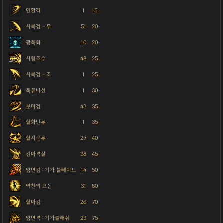
연환격
1
15
사복검 - 무
51
20
광폭화
10
20
사형조수
48
25
사복검 - 조
1
25
폭류나선
1
30
분마검
43
35
혈화난무
1
35
혈지군무
27
40
검마격살
38
45
암연검 : 기가 블레이드
14
50
역천의 프놈
31
60
혈마검
26
70
암연격 : 기가슬래쉬
23
75