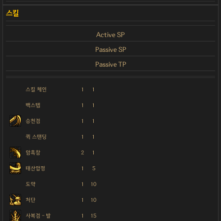
Active SP
Passive SP
Passive TP
스킬 체인
1
1
백스텝
1
1
승천검
1
1
퀵 스탠딩
1
1
암흑참
2
1
태산압정
1
5
도약
1
10
처단
1
10
사복검 - 발
1
15