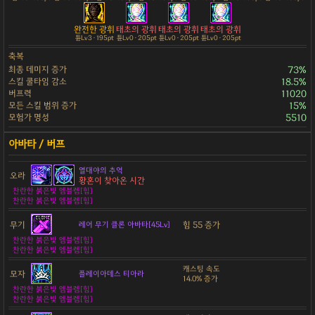
완전한 광휘
태초의 광휘
태초의 광휘
태초의 광휘
튠Lv3 · 195pt
튠Lv0 · 205pt
튠Lv0 · 205pt
튠Lv0 · 205pt
축복
최종 데미지 증가
73%
스킬 쿨타임 감소
18.5%
버프력
11020
모든 스킬 범위 증가
15%
모험가 명성
5510
열대야의 추억
오라
황혼이 찾아온 시간
찬란한 붉은빛 엠블렘[힘]
찬란한 붉은빛 엠블렘[힘]
무기
힘 55 증가
레어 무기 클론 아바타[45Lv]
찬란한 붉은빛 엠블렘[힘]
찬란한 붉은빛 엠블렘[힘]
캐스팅 속도
모자
플레이아데스 티아라
14.0% 증가
찬란한 붉은빛 엠블렘[힘]
찬란한 붉은빛 엠블렘[힘]