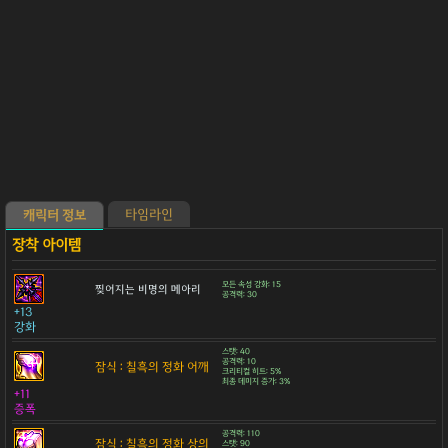
타임라인
캐릭터 정보
모든 속성 강화: 15
찢어지는 비명의 메아리
공격력: 30
+13
강화
스탯: 40
공격력: 10
잠식 : 칠흑의 정화 어깨
크리티컬 히트: 5%
최종 데미지 증가: 3%
+11
증폭
공격력: 110
잠식 : 칠흑의 정화 상의
스탯: 90