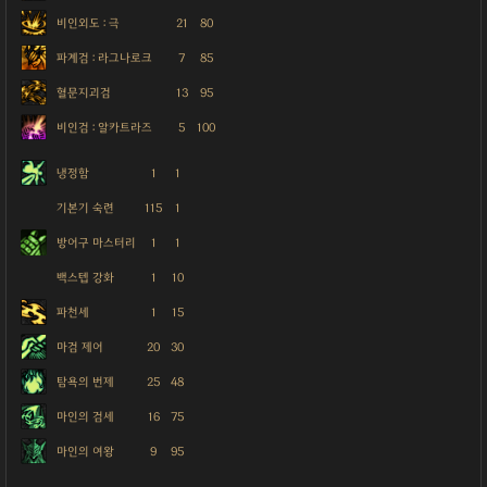
비인외도 : 극
21
80
파계검 : 라그나로크
7
85
혈문지괴검
13
95
비인검 : 알카트라즈
5
100
냉정함
1
1
기본기 숙련
115
1
방어구 마스터리
1
1
백스텝 강화
1
10
파천세
1
15
마검 제어
20
30
탐욕의 번제
25
48
마인의 검세
16
75
마인의 여왕
9
95