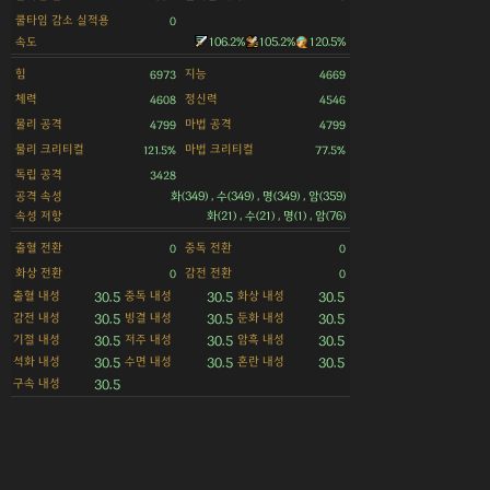
쿨타임 감소 실적용
0
속도
106.2%
105.2%
120.5%
힘
지능
6973
4669
체력
정신력
4608
4546
물리 공격
마법 공격
4799
4799
물리 크리티컬
마법 크리티컬
121.5%
77.5%
독립 공격
3428
공격 속성
화(349) , 수(349) , 명(349) , 암(359)
속성 저항
화(21) , 수(21) , 명(1) , 암(76)
출혈 전환
중독 전환
0
0
화상 전환
감전 전환
0
0
출혈 내성
중독 내성
화상 내성
30.5
30.5
30.5
감전 내성
빙결 내성
둔화 내성
30.5
30.5
30.5
기절 내성
저주 내성
암흑 내성
30.5
30.5
30.5
석화 내성
수면 내성
혼란 내성
30.5
30.5
30.5
구속 내성
30.5