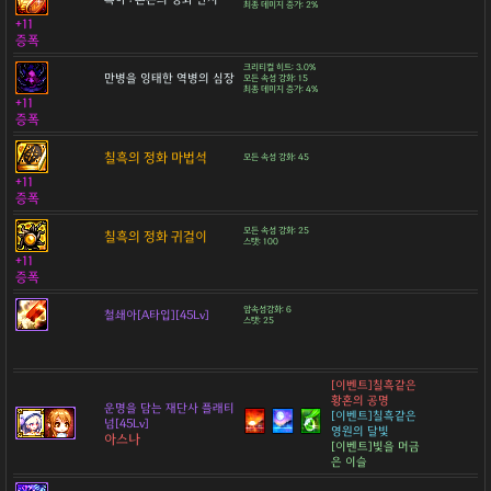
최종 데미지 증가: 2%
+11
증폭
크리티컬 히트: 3.0%
만병을 잉태한 역병의 심장
모든 속성 강화: 15
최종 데미지 증가: 4%
+11
증폭
칠흑의 정화 마법석
모든 속성 강화: 45
+11
증폭
모든 속성 강화: 25
칠흑의 정화 귀걸이
스탯: 100
+11
증폭
암속성강화: 6
철쇄아[A타입][45Lv]
스탯: 25
[이벤트]칠흑같은
황혼의 공명
운명을 담는 재단사 플래티
[이벤트]칠흑같은
넘[45Lv]
영원의 달빛
아스나
[이벤트]빛을 머금
은 이슬