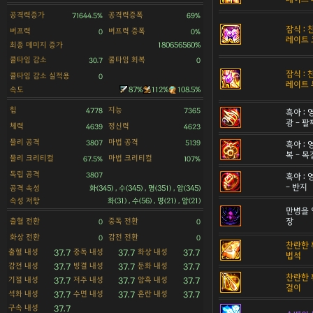
공격력증가
공격력증폭
71644.5%
69%
잠식 :
버프력
버프력 증폭
0
0%
레이트 
최종 데미지 증가
180656560%
쿨타임 감소
쿨타임 회복
30.7
0
잠식 :
쿨타임 감소 실적용
0
레이트 
속도
87%
112%
108.5%
힘
지능
4778
7365
흑아 :
광 - 팔
체력
정신력
4639
4623
물리 공격
마법 공격
3807
5139
흑아 :
복 - 
물리 크리티컬
마법 크리티컬
67.5%
107%
독립 공격
3807
흑아 :
- 반지
공격 속성
화(345) , 수(345) , 명(351) , 암(345)
속성 저항
화(31) , 수(56) , 명(21) , 암(21)
만병을 
출혈 전환
중독 전환
장
0
0
화상 전환
감전 전환
0
0
찬란한 
출혈 내성
중독 내성
화상 내성
37.7
37.7
37.7
법석
감전 내성
빙결 내성
둔화 내성
37.7
37.7
37.7
찬란한 
기절 내성
저주 내성
암흑 내성
37.7
37.7
37.7
걸이
석화 내성
수면 내성
혼란 내성
37.7
37.7
37.7
구속 내성
37.7