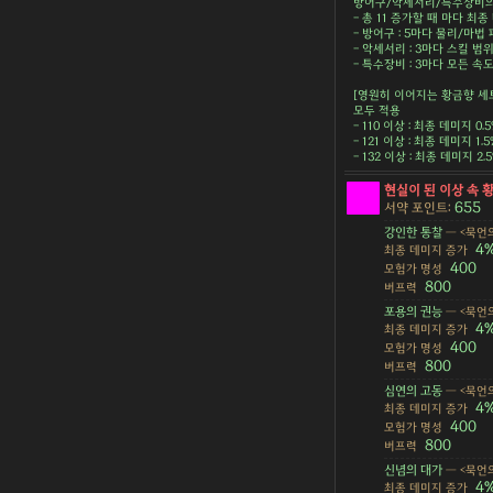
방어구/악세서리/특수장비의 
- 총 11 증가할 때 마다 최종 
- 방어구 : 5마다 물리/마법 피
- 악세서리 : 3마다 스킬 범위 
- 특수장비 : 3마다 모든 속도 
[영원히 이어지는 황금향 세
모두 적용
- 110 이상 : 최종 데미지 0.
- 121 이상 : 최종 데미지 1.
- 132 이상 : 최종 데미지 2
현실이 된 이상 속 
655
서약 포인트:
강인한 통찰
— <묵언의
4
최종 데미지 증가
400
모험가 명성
800
버프력
포용의 권능
— <묵언의
4
최종 데미지 증가
400
모험가 명성
800
버프력
심연의 고동
— <묵언의
4
최종 데미지 증가
400
모험가 명성
800
버프력
신념의 대가
— <묵언의
4
최종 데미지 증가