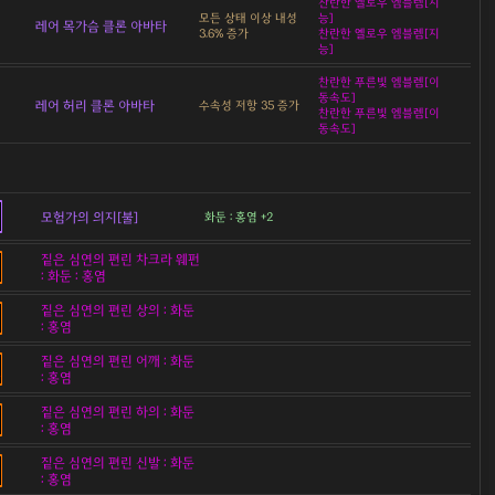
찬란한 옐로우 엠블렘[지
모든 상태 이상 내성
능]
레어 목가슴 클론 아바타
3.6% 증가
찬란한 옐로우 엠블렘[지
능]
찬란한 푸른빛 엠블렘[이
동속도]
레어 허리 클론 아바타
수속성 저항 35 증가
찬란한 푸른빛 엠블렘[이
동속도]
모험가의 의지[불]
화둔 : 홍염 +2
짙은 심연의 편린 차크라 웨펀
: 화둔 : 홍염
짙은 심연의 편린 상의 : 화둔
: 홍염
짙은 심연의 편린 어깨 : 화둔
: 홍염
짙은 심연의 편린 하의 : 화둔
: 홍염
짙은 심연의 편린 신발 : 화둔
: 홍염