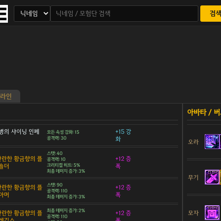
검
라인
병의 샤이닝 인페
+15 강
모든 속성 강화: 15
공격력: 30
화
오라
스탯: 40
 찬란한 황금향의 플
+12 증
공격력: 10
숄더
크리티컬 히트: 5%
폭
최종 데미지 증가: 3%
무기
스탯: 90
 찬란한 황금향의 플
+12 증
공격력: 110
아머
폭
최종 데미지 증가: 3%
최종 데미지 증가: 2%
모자
 찬란한 황금향의 플
+12 증
공격력: 110
 레깅스
폭