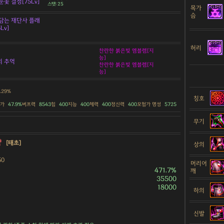
눈꽃 결정[75Lv]
스탯: 25
목가
슴
담는 재단사 플래
Lv]
허리
찬란한 붉은빛 엠블렘[지
능]
의 추억
찬란한 붉은빛 엠블렘[지
능]
2.29%
칭호
증가
47.9%
버프력
8543
힘
400
지능
400
체력
400
정신력
400
모험가 명성
5725
무기
약
[태초]
상의
50
머리어
471.7%
깨
35500
18000
하의
신발