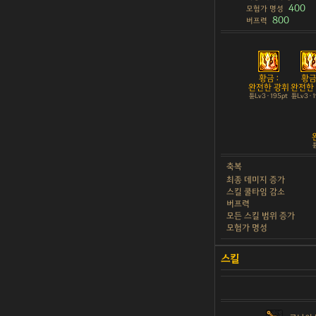
400
모험가 명성
800
버프력
황금 :
황금 
완전한 광휘
완전한
튠Lv3 · 195pt
튠Lv3 · 
튠
축복
최종 데미지 증가
스킬 쿨타임 감소
버프력
모든 스킬 범위 증가
모험가 명성