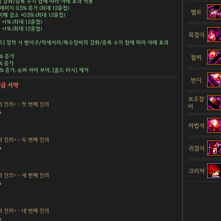
강화/증폭 수치 합에 따라 아래 효과 적용
데미지 0.5% 증가 (최대 12중첩)
벨트
해 감소 +0.5% (최대 12중첩)
+1% (최대 12중첩)
+1% (최대 12중첩)
목걸이
트] 장착 시 방어구/악세서리/특수장비의 강화/증폭 수치 합에 따라 아래 효과
5% 증가
팔찌
5% 증가
.5% 증가, 슈퍼 아머 부여, [골드 러시] 제거
반지
황금 서약
보조장
 진의> - 첫 번째 진의
비
%
마법석
 진의> - 두 번째 진의
%
귀걸이
크리쳐
 진의> - 세 번째 진의
%
 진의> - 네 번째 진의
%