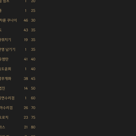
얼 점프
1
20
풍
1
25
차륜 쿠나이
46
30
도
43
35
 바꿔치기
19
35
 잔영 남기기
1
35
유염탄
41
40
 육도윤회
1
40
 염무개화
38
45
법진
14
50
 비연수리검
1
60
풍마수리검
26
70
오로치
23
75
라스
21
80