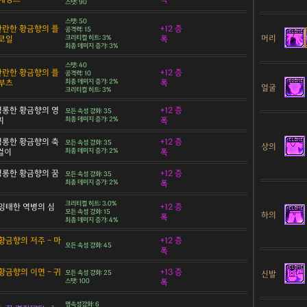
스탯: 90
스탯: 50
 찬란한 황금향의 플
+12 증
공격력: 15
머리
코일
크리티컬 히트: 3%
폭
최종 데미지 증가: 3%
스탯: 40
 찬란한 황금향의 플
+12 증
공격력: 10
부츠
최종 데미지 증가: 2%
폭
얼굴
크리티컬 히트: 3%
 영롱한 황금향의 영
+12 증
모든 속성 강화: 35
찌
최종 데미지 증가: 2%
폭
 영롱한 황금향의 축
+12 증
모든 속성 강화: 35
상의
목걸이
최종 데미지 증가: 2%
폭
 영롱한 황금향의 꿈
+12 증
모든 속성 강화: 35
최종 데미지 증가: 2%
폭
크리티컬 히트: 3.0%
잉태한 역병의 심
+12 증
모든 속성 강화: 15
하의
폭
최종 데미지 증가: 4%
황금향의 저주 - 마
+12 증
모든 속성 강화: 45
폭
황금향의 이면 - 귀
+13 증
신발
모든 속성 강화: 25
스탯: 100
폭
명속성강화: 6