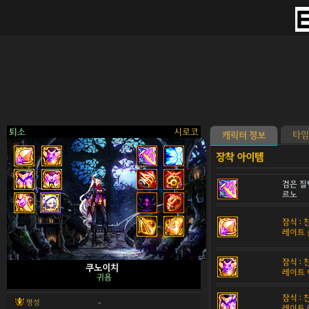
퇴소
시로코
타임
캐릭터 정보
검은 질
르노
>
잠식 :
레이트 
잠식 :
쿠노이치
레이트 
귀욤
잠식 :
명성
-
레이트