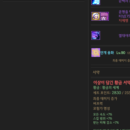
순백의 
운명을 
티넘[75
지에엥
열대야
안개 융화
Lv.90
1
최종 데미지 
서약
이상이 담긴 황금 서
황금 : 황금의 세계
2830
세트 포인트:
/ 25
최종 데미지 증가
버프력
모험가 명성
모든 속도 +7%
스킬 범위 +7%
받는 피해 감소 +7%