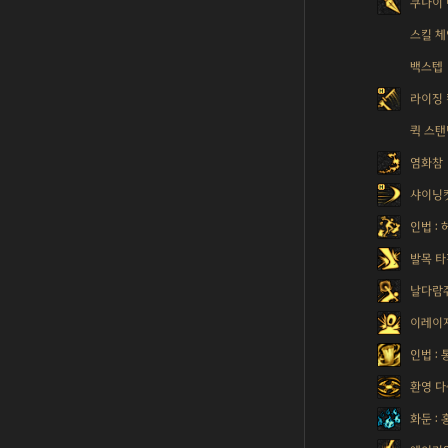
쿠나이
스킬 체
백스텝
라이징 
퀵 스탠
염화참
샤이닝
인법 :
발목 타
날다람
이레이
인법 :
환영 다
화둔 : 