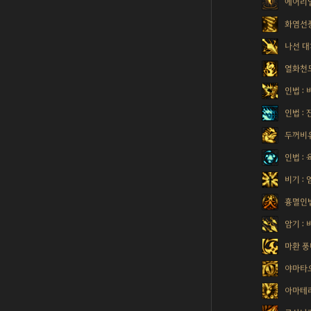
에어리
화염선
나선 대
열화천
인법 :
인법 :
두꺼비
인법 :
비기 :
흉멸인
암기 :
마환 
야마타
아마테