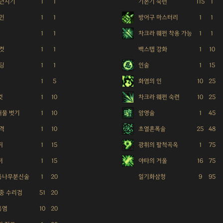
 던지기
1
1
기본기 숙련
115
1
인
1
1
방어구 마스터리
1
1
1
1
차크라 웨펀 착용 가능
1
1
컷
1
1
백스텝 강화
1
10
딩
1
1
인술
1
15
1
5
화염의 인
10
25
컷
1
10
차크라 웨펀 숙련
10
25
 허물 벗기
1
10
암영술
1
45
격
1
10
초열혼폭술
25
48
쥐
1
15
광휘의 팔척곡옥
1
75
저
1
15
야타의 거울
16
75
 통나무분신술
1
20
일기화삼청
9
95
중 수리검
51
20
홍염
10
20