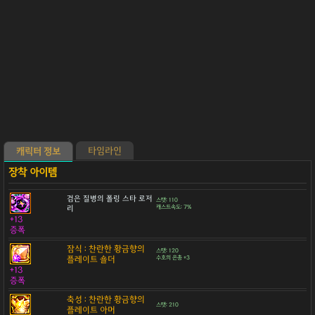
타임라인
캐릭터 정보
검은 질병의 폴링 스타 로저
스탯: 110
리
캐스트속도: 7%
+13
증폭
잠식 : 찬란한 황금향의
스탯: 120
플레이트 숄더
수호의 은총 +3
+13
증폭
축성 : 찬란한 황금향의
스탯: 210
플레이트 아머