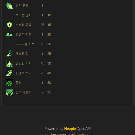
신의 은총
1
백스텝 강화
1
10
수호의 은총
36
15
영혼의 희생
1
20
크리티컬 히트
10
20
패스트 힐
1
25
굳건한 의지
10
30
신념의 오라
25
48
묵상
1
50
신의 대행자
9
95
Powered by
Neople
OpenAPI
delusion.camellias@gmail.com