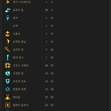
럭키 스트레이트
1
5
슬로우 힐
39
5
큐어
1
10
도약
1
10
낙봉추
1
15
순백의 칼날
1
15
승리의 창
2
20
빛의 복수
1
20
크로스 크래쉬
48
25
신성한 빛
10
25
보호의 징표
10
25
영광의 축복
10
30
합티즘
25
35
플래시 글로브
43
35