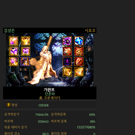
김상은
시로코
>
가완프
던존파
眞 크루세이더
명성
128268
공격력증가
공격력증폭
71644.5%
69%
버프력
버프력 증폭
359443
18%
최종 데미지 증가
153377680%
쿨타임 감소
쿨타임 회복
60.3
0