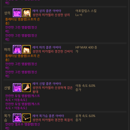
력]
레어 상의 클론 아바타
아포칼립스 스킬
상의
성안의 미카엘라 신성한 상의
Lv +1
플래티넘 엠블렘[수호의 은
총]
찬란한 그린 엠블렘[정신
력]
찬란한 그린 엠블렘[정신
력]
레어 하의 클론 아바타
HP MAX 400 증
하의
성안의 미카엘라 경건한 긴바지
가
플래티넘 엠블렘[수호의 은
총]
찬란한 그린 엠블렘[정신
력]
찬란한 그린 엠블렘[정신
력]
레어 신발 클론 아바타
이동 속도 6.0%
신발
성안의 미카엘라 신성하게 감은
증가
붕대
찬란한 듀얼 엠블렘[캐스트
속도 + 이동속도]
찬란한 듀얼 엠블렘[캐스트
속도 + 이동속도]
목가
레어 목가슴 클론 아바타
공격 속도 6.0%
슴
성안의 미카엘라 경건한 목걸이
증가
찬란한 옐로우 엠블렘[정신
력]