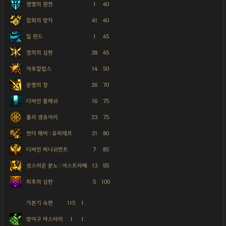
생명의 원천
1
40
참회의 망치
41
40
힐 윈드
1
45
정의의 심판
38
45
아포칼립스
14
50
운명의 창
26
70
디바인 플래쉬
16
75
홀리 생츄어리
23
75
썬더 해머 : 유피테르
21
80
디바인 퍼니쉬먼트
7
85
성스러운 분노 : 아스트라페
13
95
최후의 심판
5
100
기본기 숙련
115
1
방어구 마스터리
1
1