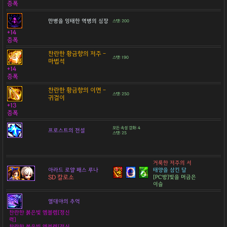
증폭
만병을 잉태한 역병의 심장
스탯: 200
+14
증폭
찬란한 황금향의 저주 -
스탯: 190
마법석
+14
증폭
찬란한 황금향의 이면 -
스탯: 250
귀걸이
+13
증폭
모든 속성 강화: 4
프로스트의 전설
스탯: 25
거룩한 저주의 서
아라드 로얄 패스 루나
태양을 삼킨 달
SD 칼로소
[PC방]빛을 머금은
이슬
열대야의 추억
찬란한 붉은빛 엠블렘[정신
력]
찬란한 붉은빛 엠블렘[정신