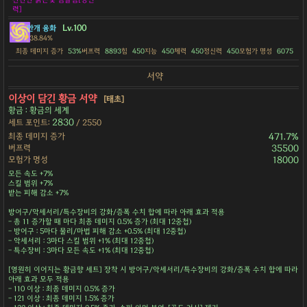
력]
Lv.100
안개 융화
38.84%
최종 데미지 증가
53%
버프력
8893
힘
450
지능
450
체력
450
정신력
450
모험가 명성
6075
서약
이상이 담긴 황금 서약
[태초]
황금 : 황금의 세계
2830
세트 포인트:
/ 2550
최종 데미지 증가
471.7%
버프력
35500
모험가 명성
18000
모든 속도 +7%
스킬 범위 +7%
받는 피해 감소 +7%
방어구/악세서리/특수장비의 강화/증폭 수치 합에 따라 아래 효과 적용
- 총 11 증가할 때 마다 최종 데미지 0.5% 증가 (최대 12중첩)
- 방어구 : 5마다 물리/마법 피해 감소 +0.5% (최대 12중첩)
- 악세서리 : 3마다 스킬 범위 +1% (최대 12중첩)
- 특수장비 : 3마다 모든 속도 +1% (최대 12중첩)
[영원히 이어지는 황금향 세트] 장착 시 방어구/악세서리/특수장비의 강화/증폭 수치 합에 따라
아래 효과 모두 적용
- 110 이상 : 최종 데미지 0.5% 증가
- 121 이상 : 최종 데미지 1.5% 증가