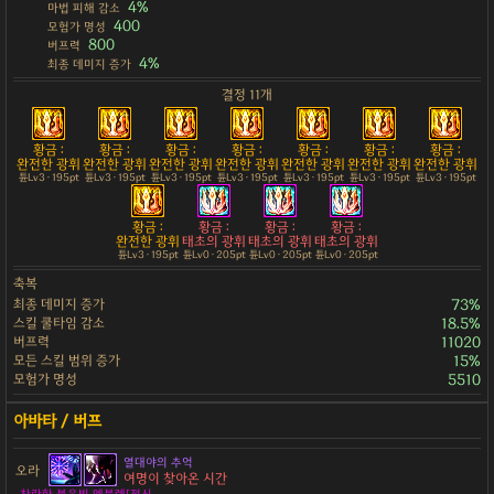
4%
마법 피해 감소
400
모험가 명성
800
버프력
4%
최종 데미지 증가
결정 11개
황금 :
황금 :
황금 :
황금 :
황금 :
황금 :
황금 :
완전한 광휘
완전한 광휘
완전한 광휘
완전한 광휘
완전한 광휘
완전한 광휘
완전한 광휘
튠Lv3 · 195pt
튠Lv3 · 195pt
튠Lv3 · 195pt
튠Lv3 · 195pt
튠Lv3 · 195pt
튠Lv3 · 195pt
튠Lv3 · 195pt
황금 :
황금 :
황금 :
황금 :
완전한 광휘
태초의 광휘
태초의 광휘
태초의 광휘
튠Lv3 · 195pt
튠Lv0 · 205pt
튠Lv0 · 205pt
튠Lv0 · 205pt
축복
최종 데미지 증가
73%
스킬 쿨타임 감소
18.5%
버프력
11020
모든 스킬 범위 증가
15%
모험가 명성
5510
열대야의 추억
오라
여명이 찾아온 시간