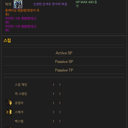
HP MAX 400 증
하의
신성한 은여우 전사의 하갑
가
플래티넘 엠블렘[영광의 축
복]
찬란한 그린 엠블렘[정신
력]
찬란한 그린 엠블렘[정신
력]
Active SP
Passive SP
Passive TP
스킬 체인
1
1
퀵 스탠딩
1
1
공참타
1
1
스매셔
1
1
백스텝
1
1