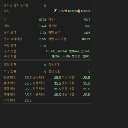
쿨타임 감소 실적용
0
속도
117%
139.2%
155.9%
힘
지능
6728
7075
체력
정신력
11441
11441
물리 공격
마법 공격
3198
3198
물리 크리티컬
마법 크리티컬
116.5%
116.5%
독립 공격
3198
공격 속성
화(144) , 수(144) , 명(144) , 암(144)
속성 저항
화(29) , 수(29) , 명(29) , 암(64)
출혈 전환
중독 전환
0
0
화상 전환
감전 전환
0
0
출혈 내성
중독 내성
화상 내성
35.5
35.5
35.5
감전 내성
빙결 내성
둔화 내성
35.5
35.5
35.5
기절 내성
저주 내성
암흑 내성
35.5
35.5
35.5
석화 내성
수면 내성
혼란 내성
35.5
35.5
35.5
구속 내성
35.5