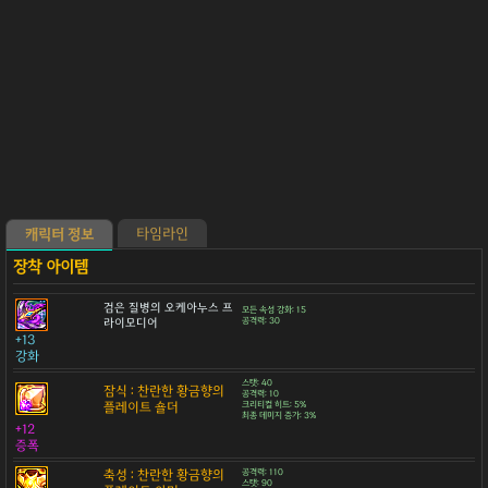
타임라인
캐릭터 정보
검은 질병의 오케아누스 프
모든 속성 강화: 15
라이모디어
공격력: 30
+13
강화
스탯: 40
잠식 : 찬란한 황금향의
공격력: 10
플레이트 숄더
크리티컬 히트: 5%
최종 데미지 증가: 3%
+12
증폭
축성 : 찬란한 황금향의
공격력: 110
스탯: 90