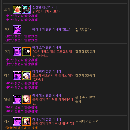
신선한 햇살의 조각
오라
감염된 세계의 오라
찬란한 붉은빛 엠블렘[힘]
찬란한 붉은빛 엠블렘[힘]
무기
힘 55 증가
레어 무기 클론 아바타[75Lv]
찬란한 붉은빛 엠블렘[힘]
찬란한 붉은빛 엠블렘[힘]
레어 모자 클론 아바타
모자
2026 아라드 패스 로즈쿼츠 웨
정신력 55 증가
딩 헤어밴드
찬란한 붉은빛 엠블렘[힘]
찬란한 붉은빛 엠블렘[힘]
레어 머리 클론 아바타
머리
코스믹 어드벤처 롱 웨이브 헤어
정신력 55 증가
[C타입]
찬란한 붉은빛 엠블렘[힘]
찬란한 붉은빛 엠블렘[힘]
레어 얼굴 클론 아바타
공격 속도 6.0%
얼굴
블랙 쉽의 워터드롭 이어링[A타
증가
입]
찬란한 옐로우 엠블렘[힘]
찬란한 옐로우 엠블렘[힘]
레어 상의 클론 아바타
상의
노 쿼터 스킬Lv +1
블랙 쉽의 레오타드 상의[E타입]
플래티넘 엠블렘[노 쿼터]