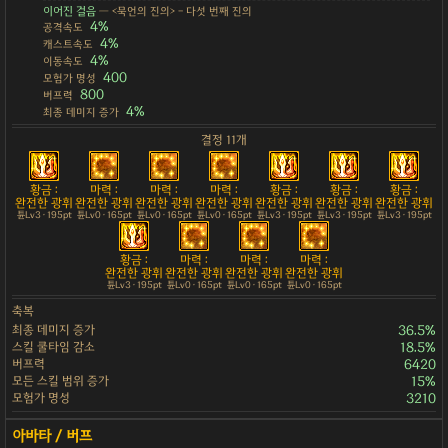
이어진 걸음
— <묵언의 진의> - 다섯 번째 진의
4%
공격속도
4%
캐스트속도
4%
이동속도
400
모험가 명성
800
버프력
4%
최종 데미지 증가
결정 11개
황금 :
마력 :
마력 :
마력 :
황금 :
황금 :
황금 :
완전한 광휘
완전한 광휘
완전한 광휘
완전한 광휘
완전한 광휘
완전한 광휘
완전한 광휘
튠Lv3 · 195pt
튠Lv0 · 165pt
튠Lv0 · 165pt
튠Lv0 · 165pt
튠Lv3 · 195pt
튠Lv3 · 195pt
튠Lv3 · 195pt
황금 :
마력 :
마력 :
마력 :
완전한 광휘
완전한 광휘
완전한 광휘
완전한 광휘
튠Lv3 · 195pt
튠Lv0 · 165pt
튠Lv0 · 165pt
튠Lv0 · 165pt
축복
최종 데미지 증가
36.5%
스킬 쿨타임 감소
18.5%
버프력
6420
모든 스킬 범위 증가
15%
모험가 명성
3210