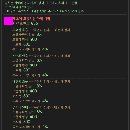
[넘치는 마력의 영역 세트] 장착 시 아래의 효과 추가 발동
- 최종 데미지 2% 증가
- [마공핵 : 추적모드], [마공 탄환 : 추적모드] 피해량 25% 증폭
태초에 고동치는 마력 서약
655
서약 포인트:
고요한 호흡
— <묵언의 진의> - 첫 번째 진의
8%
스킬 쿨타임 감소
400
모험가 명성
800
버프력
4%
특수 오브젝트 데미지
자애의 마음
— <묵언의 진의> - 두 번째 진의
8%
스킬 쿨타임 감소
400
모험가 명성
800
버프력
4%
특수 오브젝트 데미지
내면의 조율
— <묵언의 진의> - 세 번째 진의
8%
스킬 쿨타임 감소
400
모험가 명성
800
버프력
4%
특수 오브젝트 데미지
경계의 인내
— <묵언의 진의> - 네 번째 진의
8%
스킬 쿨타임 감소
400
모험가 명성
800
버프력
4%
특수 오브젝트 데미지