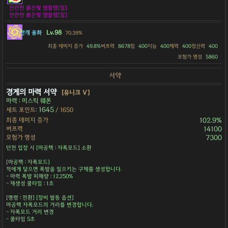
찬란한 붉은빛 엠블렘[힘]
찬란한 붉은빛 엠블렘[힘]
Lv.98
안개 융화
70.39%
최종 데미지 증가
49.8%
버프력
8678
힘
400
지능
400
체력
400
정신력
400
모험가 명성
5860
서약
경계의 마력 서약
[유니크 Ⅴ]
마력 : 미스틱 웨폰
1645
세트 포인트:
/ 1650
최종 데미지 증가
102.9%
버프력
14100
모험가 명성
7300
던전 입장 시 [마공핵 : 자폭모드] 소환
[마공핵 : 자폭모드]
적에게 닿으면 폭발을 일으키는 구체를 생성합니다.
- 마력 폭발 피해량 : 12,250%
- 재생성 쿨타임 : 1초
[명령 : 전환] [장비 발동 옵션]
마공핵 자폭모드의 거리를 변경합니다.
- 자폭모드 거리 변경
- 쿨타임 5초