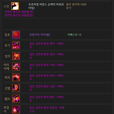
트로피컬 바캉스 순백의 피부[E
물리 방어력 1000
스킨
타입]
증가
찬란한 붉은빛 엠블렘[힘]
찬란한 붉은빛 엠블렘[힘]
칭호
모험가의 의지[불]
어베스트 +2
짙은 심연의 편린 앵커 : 어베스
무기
트
짙은 심연의 편린 상의 : 어베스
상의
트
머리
짙은 심연의 편린 어깨 : 어베스
어깨
트
짙은 심연의 편린 하의 : 어베스
하의
트
짙은 심연의 편린 신발 : 어베스
신발
트
짙은 심연의 편린 벨트 : 어베스
벨트
트
목걸
짙은 심연의 편린 목걸이 : 어베
이
스트