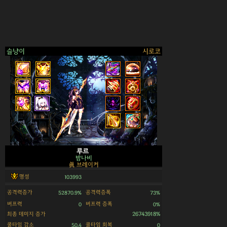
슬냥이
시로코
>
루르
밤나비
眞 브레이커
명성
103993
공격력증가
공격력증폭
52870.9%
73%
버프력
버프력 증폭
0
0%
최종 데미지 증가
26743918%
쿨타임 감소
쿨타임 회복
50.4
0