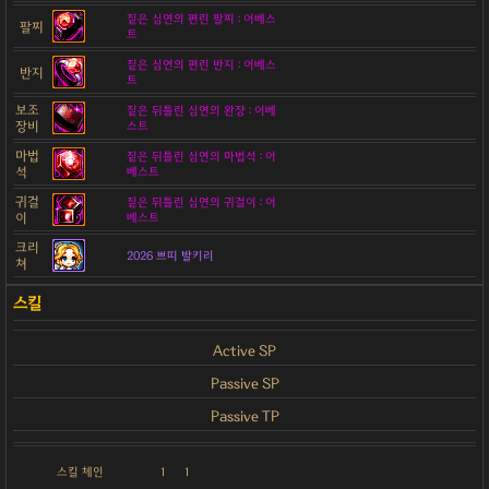
짙은 심연의 편린 팔찌 : 어베스
팔찌
트
짙은 심연의 편린 반지 : 어베스
반지
트
보조
짙은 뒤틀린 심연의 완장 : 어베
장비
스트
마법
짙은 뒤틀린 심연의 마법석 : 어
석
베스트
귀걸
짙은 뒤틀린 심연의 귀걸이 : 어
이
베스트
크리
2026 쁘띠 발키리
쳐
Active SP
Passive SP
Passive TP
스킬 체인
1
1