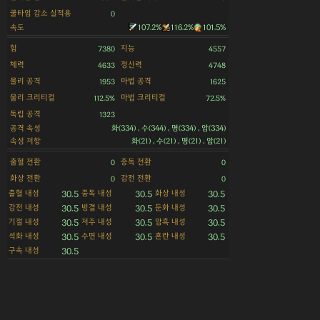
쿨타임 감소 실적용
0
속도
107.2%
116.2%
101.5%
힘
지능
7380
4557
체력
정신력
4633
4748
물리 공격
마법 공격
1953
1625
물리 크리티컬
마법 크리티컬
112.5%
72.5%
독립 공격
1323
공격 속성
화(334) , 수(344) , 명(334) , 암(334)
속성 저항
화(21) , 수(21) , 명(21) , 암(21)
출혈 전환
중독 전환
0
0
화상 전환
감전 전환
0
0
출혈 내성
중독 내성
화상 내성
30.5
30.5
30.5
감전 내성
빙결 내성
둔화 내성
30.5
30.5
30.5
기절 내성
저주 내성
암흑 내성
30.5
30.5
30.5
석화 내성
수면 내성
혼란 내성
30.5
30.5
30.5
구속 내성
30.5