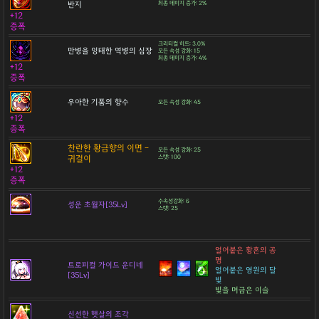
반지
최종 데미지 증가: 2%
+12
증폭
크리티컬 히트: 3.0%
만병을 잉태한 역병의 심장
모든 속성 강화: 15
최종 데미지 증가: 4%
+12
증폭
우아한 기품의 향수
모든 속성 강화: 45
+12
증폭
찬란한 황금향의 이면 -
모든 속성 강화: 25
귀걸이
스탯: 100
+12
증폭
수속성강화: 6
성운 초월자[35Lv]
스탯: 25
얼어붙은 황혼의 공
명
트로피컬 가이드 운디네
얼어붙은 영원의 달
[35Lv]
빛
빛을 머금은 이슬
신선한 햇살의 조각