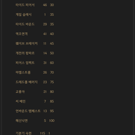
타이드 피어서
46
30
게일 슬래시
1
35
타이드 바운드
29
35
역조연격
41
40
웨이브 브레이커
11
45
개전의 팡파르
14
50
피어스 임팩트
31
60
마엘스트롬
26
70
드레드폴 배러지
23
75
교룡아
21
80
씨 베인
7
85
언바운드 템페스트
13
95
해신낙연
5
100
기본기 숙련
115
1