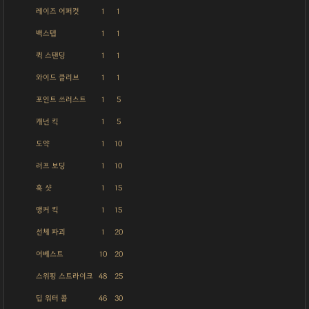
레이즈 어퍼컷
1
1
백스텝
1
1
퀵 스탠딩
1
1
와이드 클리브
1
1
포인트 쓰러스트
1
5
캐넌 킥
1
5
도약
1
10
러프 보딩
1
10
훅 샷
1
15
앵커 킥
1
15
선체 파괴
1
20
어베스트
10
20
스위핑 스트라이크
48
25
딥 워터 콜
46
30