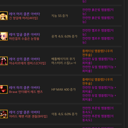
능]
찬란한 붉은빛 엠블렘[지
레어 머리 클론 아바타
능]
지능 55 증가
찬란한 붉은빛 엠블렘[지
긴 양갈래 머리[A타입]
능]
찬란한 옐로우 엠블렘[지
레어 얼굴 클론 아바타
능]
공격 속도 6.0% 증가
찬란한 옐로우 엠블렘[지
마린걸의 수줍은 눈망울
능]
플래티넘 엠블렘[니우의
전투술]
레어 상의 클론 아바타
배틀메이지의 무기
찬란한 듀얼 엠블렘[지능 +
마스터리 스킬Lv +1
회피율]
아슈타르테의 원피스[C타입]
찬란한 듀얼 엠블렘[지능 +
회피율]
플래티넘 엠블렘[니우의
전투술]
레어 하의 클론 아바타
찬란한 듀얼 엠블렘[지능 +
HP MAX 400 증가
회피율]
Brave 언더웨어 레드 팬츠
찬란한 듀얼 엠블렘[지능 +
회피율]
찬란한 푸른빛 엠블렘[이
레어 신발 클론 아바타
동속도]
이동 속도 6.0% 증가
찬란한 푸른빛 엠블렘[이
아라드 해변 리본 샌들[B타입]
동속도]