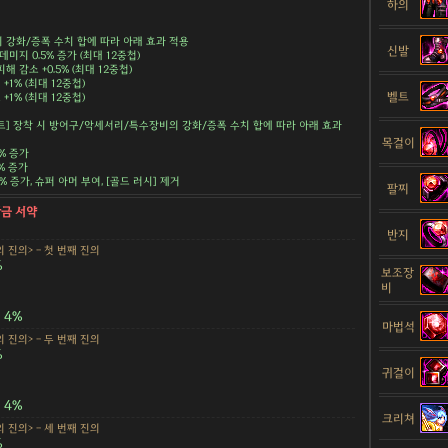
하의
강화/증폭 수치 합에 따라 아래 효과 적용
신발
데미지 0.5% 증가 (최대 12중첩)
해 감소 +0.5% (최대 12중첩)
+1% (최대 12중첩)
벨트
+1% (최대 12중첩)
트] 장착 시 방어구/악세서리/특수장비의 강화/증폭 수치 합에 따라 아래 효과
목걸이
5% 증가
5% 증가
.5% 증가, 슈퍼 아머 부여, [골드 러시] 제거
팔찌
황금 서약
반지
 진의> - 첫 번째 진의
%
보조장
비
4%
마법석
 진의> - 두 번째 진의
%
귀걸이
4%
크리쳐
 진의> - 세 번째 진의
%