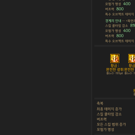
400
모험가 명성
800
버프력
특수 오브젝트 데미지
경계의 인내
— <묵언의
8
스킬 쿨타임 감소
400
모험가 명성
800
버프력
특수 오브젝트 데미지
황금 :
황금 
완전한 광휘
완전한
튠Lv3 · 195pt
튠Lv3 · 
튠
축복
최종 데미지 증가
스킬 쿨타임 감소
버프력
모든 스킬 범위 증가
모험가 명성