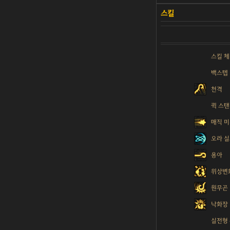
스킬 
백스텝
천격
퀵 스
매직 
오라 
용아
위상변
원무곤
낙화장
실전형