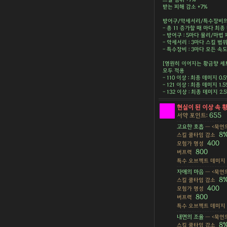
받는 피해 감소 +7%
방어구/악세서리/특수장비의 
- 총 11 증가할 때 마다 최종 
- 방어구 : 5마다 물리/마법 피
- 악세서리 : 3마다 스킬 범위 
- 특수장비 : 3마다 모든 속도 
[영원히 이어지는 황금향 세
모두 적용
- 110 이상 : 최종 데미지 0.
- 121 이상 : 최종 데미지 1.
- 132 이상 : 최종 데미지 2
현실이 된 이상 속 
655
서약 포인트:
고요한 호흡
— <묵언의
8
스킬 쿨타임 감소
400
모험가 명성
800
버프력
특수 오브젝트 데미지
자애의 마음
— <묵언의
8
스킬 쿨타임 감소
400
모험가 명성
800
버프력
특수 오브젝트 데미지
내면의 조율
— <묵언의
8
스킬 쿨타임 감소