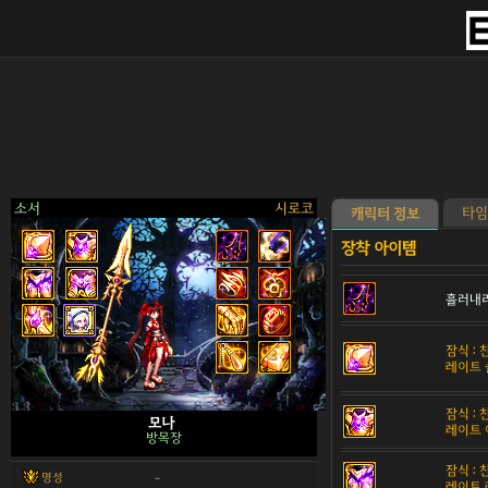
소서
시로코
타임
캐릭터 정보
흘러내리
>
잠식 :
레이트 
잠식 :
모나
레이트 
방목장
잠식 :
명성
-
레이트