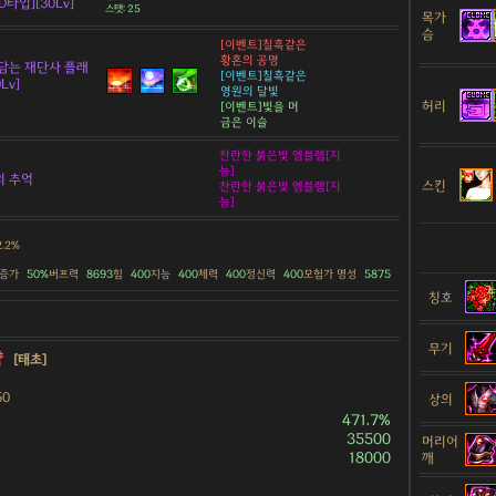
타입][30Lv]
스탯: 25
목가
슴
[이벤트]칠흑같은
황혼의 공명
담는 재단사 플래
[이벤트]칠흑같은
Lv]
영원의 달빛
허리
[이벤트]빛을 머
금은 이슬
찬란한 붉은빛 엠블렘[지
능]
의 추억
스킨
찬란한 붉은빛 엠블렘[지
능]
2.2%
 증가
50%
버프력
8693
힘
400
지능
400
체력
400
정신력
400
모험가 명성
5875
칭호
무기
약
[태초]
50
상의
471.7%
35500
머리어
18000
깨