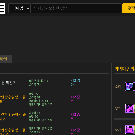
검
라인
+13 강
모든 속성 강화: 15
는 썩은 피
공격력: 30
화
오라
스탯: 40
 찬란한 황금향의 플
+12 증
공격력: 10
숄더
크리티컬 히트: 5%
폭
최종 데미지 증가: 3%
무기
공격력: 110
 찬란한 황금향의 플
+12 증
스탯: 90
아머
폭
최종 데미지 증가: 3%
최종 데미지 증가: 2%
모자
 찬란한 황금향의 플
+12 증
공격력: 110
 레깅스
폭