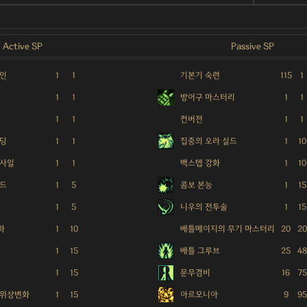
Active SP
Passive SP
체인
1
1
기본기 숙련
115
1
1
1
방어구 마스터리
1
1
1
1
컨버전
1
1
탠딩
1
1
집중의 오라 실드
1
10
미사일
1
1
백스텝 강화
1
10
실드
1
5
콤보 본능
1
15
1
5
니우의 전투술
1
15
화
1
10
배틀메이지의 무기 마스터리
20
20
1
15
배틀 그루브
25
48
1
15
문무겸비
16
75
 위상변화
1
15
아르모니아
9
95