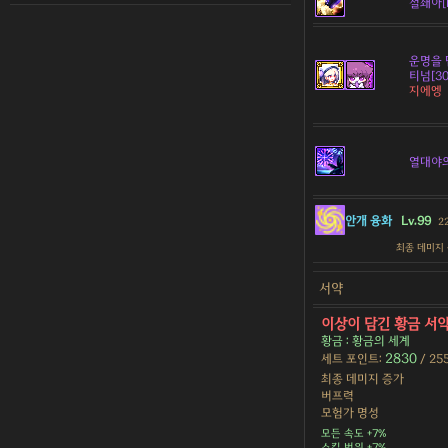
철쇄아[D
운명을 
티넘[30
지에엥
열대야
안개 융화
Lv.99
2
최종 데미지
서약
이상이 담긴 황금 서
황금 : 황금의 세계
2830
세트 포인트:
/ 25
최종 데미지 증가
버프력
모험가 명성
모든 속도 +7%
스킬 범위 +7%