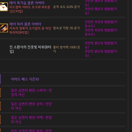
찬란한 옐로우 엠블렘[지
레어 목가슴 클론 아바타
능]
공격 속도 6.0% 증가
미드썸머 아라드 초크와 하트문
찬란한 옐로우 엠블렘[지
신[C타입]
능]
찬란한 푸른빛 엠블렘[이
레어 허리 클론 아바타
동속도]
암속성 저항 35 증가
지옥의 정복자 오기일의 꽃 비단
찬란한 푸른빛 엠블렘[이
허리띠[B타입]
동속도]
찬란한 붉은빛 엠블렘[지
진 소환사의 진줏빛 피부[B타
물리 방어력 1000 증
능]
입]
가
찬란한 붉은빛 엠블렘[지
능]
아라드 패스 시즌10
짙은 심연의 편린 스피어 : 전
장의 여신
짙은 심연의 편린 상의 : 전장
의 여신
짙은 심연의 편린 어깨 : 전장
의 여신
짙은 심연의 편린 하의 : 전장