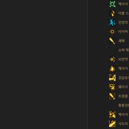
체이서
더블 
전장의
타이머
쇄패
슈퍼 
뇌연격
체이서
강습유
퀘이사
트윙클
황룡강
체이서
사도의