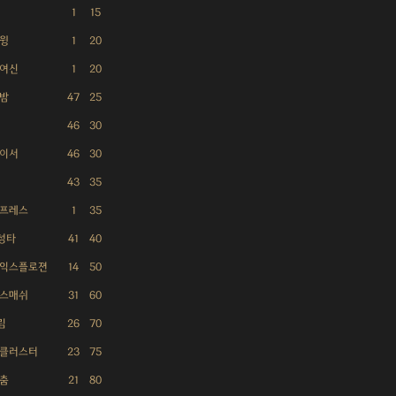
1
15
스윙
1
20
 여신
1
20
 밤
47
25
46
30
체이서
46
30
43
35
 프레스
1
35
성타
41
40
 익스플로젼
14
50
 스매쉬
31
60
림
26
70
 클러스터
23
75
 춤
21
80