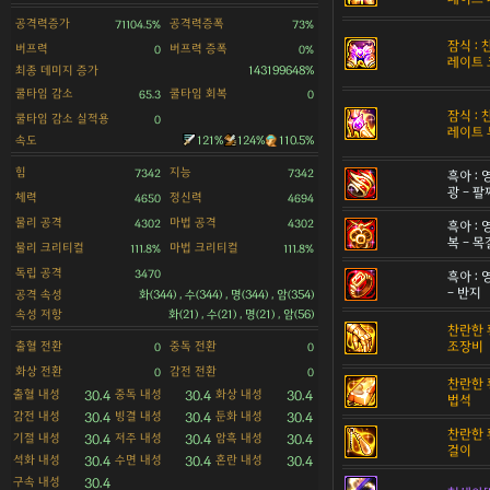
공격력증가
공격력증폭
71104.5%
73%
잠식 :
버프력
버프력 증폭
0
0%
레이트 
최종 데미지 증가
143199648%
쿨타임 감소
쿨타임 회복
65.3
0
잠식 :
쿨타임 감소 실적용
0
레이트 
속도
121%
124%
110.5%
힘
지능
7342
7342
흑아 :
광 - 팔
체력
정신력
4650
4694
물리 공격
마법 공격
4302
4302
흑아 :
복 - 
물리 크리티컬
마법 크리티컬
111.8%
111.8%
독립 공격
3470
흑아 :
- 반지
공격 속성
화(344) , 수(344) , 명(344) , 암(354)
속성 저항
화(21) , 수(21) , 명(21) , 암(56)
찬란한 
출혈 전환
중독 전환
조장비
0
0
화상 전환
감전 전환
0
0
찬란한 
출혈 내성
중독 내성
화상 내성
30.4
30.4
30.4
법석
감전 내성
빙결 내성
둔화 내성
30.4
30.4
30.4
찬란한 
기절 내성
저주 내성
암흑 내성
30.4
30.4
30.4
걸이
석화 내성
수면 내성
혼란 내성
30.4
30.4
30.4
구속 내성
30.4